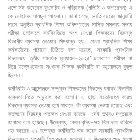
এতে
সই
করেছেন
যুগ্মসচিব
ও
পরিচালক
(
পলিসি
ও
অপারেশন
)
এ
কে
মোহাম্মদ
সামছুল
আহসান। জানা
গেছে
,
চলতি
বছরের
জানুয়ারি
মাসে
অনুষ্ঠিত
প্রাথমিক
শিক্ষা
অধিদপ্তরের
মাসিক
সমন্বয়
সভায়
পরীক্ষা
চলাকালে
কর্মবিরতিতে
অংশ
নেওয়া
শিক্ষকদের
বিরুদ্ধে
বিভাগীয়
ব্যবস্থা
নেওয়ার
সিদ্ধান্ত
হয়। জেলা
প্রাথমিক
শিক্ষা
কর্মকর্তাদের
পাঠানো
চিঠিতে
বলা
হয়েছে
,
সরকারি
প্রাথমিক
বিদ্যালয়ে
‘
তৃতীয়
সাময়িক
মূল্যায়ন
–
২০২৫
’
চলাকালে
পরীক্ষা
না
নিয়ে
উল্লেখযোগ্য
সংখ্যক
শিক্ষক
কর্মবিরতি
বা
আন্দোলনে
যুক্ত
ছিলেন।
কর্মবিরতি
ও
আন্দোলনে
সম্পৃক্ত
শিক্ষকদের
বিরুদ্ধে
যথাযথ
বিভাগীয়
ব্যবস্থা
নিতে
অনুরোধ
করা
হলো। এ
ছাড়া
ইতোমধ্যে
কারও
বিরুদ্ধে
ব্যবস্থা
নেওয়া
হয়ে
থাকলে
,
কী
ব্যবস্থা
নেওয়া
হয়েছে
এবং
কতজনের
বিরুদ্ধে
পদক্ষেপ
নেওয়া
হয়েছে
–
সেই
তথ্যও
দপ্তরকে
জানাতে
বলা
হয়েছে। উল্লেখ্য
,
বেতন
বৃদ্ধি
–
সহ
তিন
দফা
দাবিতে
গত
বছরের
২৭
নভেম্বর
কর্মবিরতি
শুরু
করেন
সরকারি
প্রাথমিক
বিদ্যালয়ের
সহকারী
শিক্ষকদের
একাংশ।
১
ডিসেম্বর
শুরু
হওয়া