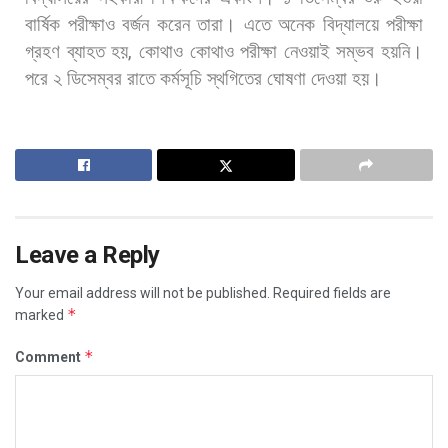
বার্ষিক
পরীক্ষাও
বর্জন
করেন
তারা।
এতে
অনেক
বিদ্যালয়ে
পরীক্ষা
গ্রহণ
ব্যাহত
হয়
,
কোথাও
কোথাও
পরীক্ষা
নেওয়াই
সম্ভব
হয়নি।
পরে
২
ডিসেম্বর
রাতে
কর্মসূচি
স্থগিতের
ঘোষণা
দেওয়া
হয়।
Leave a Reply
Your email address will not be published.
Required fields are
*
marked
*
Comment