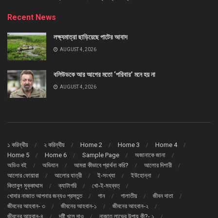
Recent News
লক্ষ্যমাত্রা ছাড়িয়েছে পাটের আবাদ
AUGUST 4, 2026
বলিউডকে আর আগের মতো ‘পরিবার’ মনে হয় না
AUGUST 4, 2026
১ করিন্থীয়
২ করিন্থীয়
Home 2
Home 3
Home 4
Home 5
Home 6
Sample Page
অজানাকে জানা
অডিও বই
অভিযান
আমরা কীভাবে প্রার্থনা করি?
আলোর দিশারী
আলোর ফোয়ারা
আলোর যাত্রী
ই-সংখ্যা
ইউহোন্না
কিতাবুল মুক্কাদ্দাস
ক্যাটাগরি
খো-ই-মহব্বত্
খোদার নাজাত আপনার জন্যও প্রস্তুত
গান
গালাতীয়
জীবন দাতা
জীবনের আহবান- ৩
জীবনের আহবান-১
জীবনের আহবান-২
জীবনের আহবান-৪
দৃষ্টি খুলে দাও
নাজাত লাভের উপায় কী?- ১