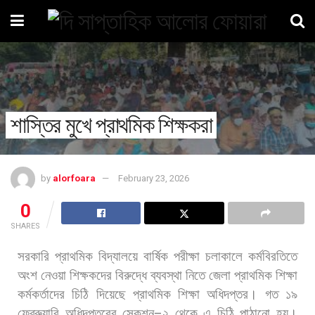
শাস্তির মুখে প্রাথমিক শিক্ষকরা
by
alorfoara
February 23, 2026
0
SHARES
সরকারি
প্রাথমিক
বিদ্যালয়ে
বার্ষিক
পরীক্ষা
চলাকালে
কর্মবিরতিতে
অংশ
নেওয়া
শিক্ষকদের
বিরুদ্ধে
ব্যবস্থা
নিতে
জেলা
প্রাথমিক
শিক্ষা
কর্মকর্তাদের
চিঠি
দিয়েছে
প্রাথমিক
শিক্ষা
অধিদপ্তর। গত
১৯
ফেব্রুয়ারি
অধিদপ্তরের
সেকশন
–
২
থেকে
এ
চিঠি
পাঠানো
হয়।