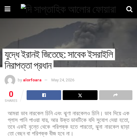
যুদ্ধে ইরানই জিতেছে: সাবেক ইসরাইলি
নিরাপত্তা প্রধান
by
alorfoara
May 24, 2026
0
SHARES
আমরা
ডাব
নারকেল
চিনি
এবং
ঝুণা
নারকেলও
চিনি।
ডাব
দিয়ে
এক
গ্লাস
পানি
পাওয়া
যায়
,
আর
উক্ত
ডাবটিকে
যদি
সুযোগ
দেয়া
হতো
,
তবে
একই
বৃন্তে
থেকে
পরিপক্ক
হতে
পারতো
,
ঝুনা
নারকেল
ছাড়া
তো
বেছন
বা
পরিপক্ক
বীজ
হবে
না।