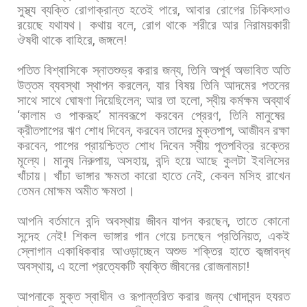
সুস্থ্য
ব্যক্তি
রোগাক্রান্ত
হতেই
পারে
,
আবার
রোগের
চিকিৎসাও
রয়েছে
যথাযথ।
কথায়
বলে
,
রোগ
থাকে
শরীরে
আর
নিরাময়কারী
ঔষধী
থাকে
বাহিরে
,
জঙ্গলে
!
পতিত
বিশ্বাসিকে
স্নাতশুভ্র
করার
জন্য
,
তিনি
অপূর্ব
অভাবিত
অতি
উত্তম
ব্যবস্থা
স্থাপন
করলেন
,
যার
বিষয়
তিনি
আদমের
পতনের
সাথে
সাথে
ঘোষণা
দিয়েছিলেন
;
আর
তা
হলো
,
স্বীয়
কর্মক্ষম
অব্যার্থ
‘
কালাম
ও
পাকরূহ
’
মানবরূপে
করবেন
প্রেরণ
,
তিনি
মানুষের
ক্রীতপাপের
ঋণ
শোধ
দিবেন
,
করবেন
তাদের
মুক্তপাপ
,
আজীবন
রক্ষা
করবেন
,
পাপের
প্রায়শ্চিত্ত
শোধ
দিবেন
স্বীয়
পূতপবিত্র
রক্তের
মূল্যে।
মানুষ
নিরুপায়
,
অসহায়
,
বন্দি
হয়ে
আছে
কুলটা
ইবলিসের
খাঁচায়।
খাঁচা
ভাঙ্গার
ক্ষমতা
কারো
হাতে
নেই
,
কেবল
মসিহ
রাখেন
তেমন
মোক্ষম
অমীত
ক্ষমতা।
আপনি
বর্তমানে
বন্দি
অবস্থায়
জীবন
যাপন
করছেন
,
তাতে
কোনো
সন্দেহ
নেই
!
শিকল
ভাঙ্গার
গান
গেয়ে
চলছেন
প্রতিনিয়ত
,
একই
স্লোগান
একাধিকবার
আওড়াচ্ছেন
অশুভ
শক্তির
হাতে
কব্জাবদ্ধ
অবস্থায়
,
এ
হলো
প্রত্যেকটি
ব্যক্তি
জীবনের
রোজনামচা
!
আপনাকে
মুক্ত
স্বাধীন
ও
রূপান্তরিত
করার
জন্য
খোদাবন্দ
হযরত