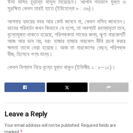
ঈসা
মসিহ
চূড়ান্ত
মাসুল
দিয়েছেন।
আপনি
শতভাগ
মুক্ত
ও
সুরক্ষিত
কেবল
তারই
হাতে
(
ইউহোন্না
৮
:
৩৬
)
।
আপনার
হৃদয়ের
খবর
আর
কেউ
জানবে
না
,
কেবল
মসিহ
জানবেন।
ডাবের
পরিবর্তন
কখন
কিভাবে
যে
হলো
,
তা
অবশ্যই
রহস্যাবৃত
!
তবে
,
বৃন্তেযুক্ত
থাকতে
হয়েছে
,
পরিপক্কতা
লাভের
জন্য
,
ঝুণা
নারকেলটি
আজ
আর
ডাব
নয়
,
বরং
হাজার
হাজার
নারকেল
বীথি
রচনা
করার
ক্ষমতা
তাকে
দেয়া
হয়েছে।
আজ
তা
নারকেলের
বেছন
,
পরিপক্ক
বীজ
,
হিসেবে
গণ্য
মান্য।
কেবল
বিশ্বাস
নিয়ে
বৃন্তে
যুক্ত
থাকুন
(
ইফিষীয়
২
:
৮
–
১০
)
।
Leave a Reply
Your email address will not be published.
Required fields are
*
marked