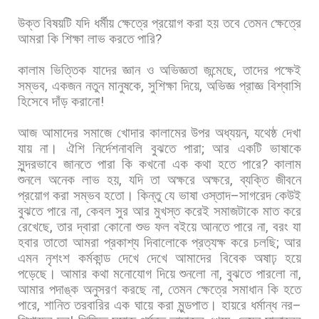
উক্ত
বিষয়টি
যদি
ধর্মীয়
ক্ষেত্রে
প্রয়োগ
করা
হয়
তবে
তেমন
ক্ষেত্রে
আমরা
কি
শিক্ষা
লাভ
করতে
পারি
?
কালাম
ভিত্তিক
যাদের
জ্ঞান
ও
অভিজ্ঞতা
জন্মেছে
,
তাদের
পক্ষেই
সম্ভব
,
একজন
নতুন
মানুষকে
,
সুশিক্ষা
দিয়ে
,
অভিজ্ঞ
প্রাজ্ঞ
বিশ্বাসি
হিসেবে
দাঁড়
করানো
!
আজ
আমাদের
সমাজে
খোদার
কালামের
উপর
অধ্যয়ন
,
যথেষ্ঠ
দেখা
যায়
না।
ঐশি
নির্দেশনাবলি
বুঝতে
পারা
;
আর
একটি
ভাষাকে
সুন্দরভাবে
জানতে
পারা
কি
কখনো
এক
কথা
হতে
পারে
?
কালাম
শুনলে
অনেক
লাভ
হয়
,
যদি
তা
অক্ষরে
অক্ষরে
,
ব্যক্তি
জীবনে
প্রয়োগ
করা
সম্ভব
হতো।
কিন্তু
যে
ভাষা
ওস্তাদ
–
সাগরেদ
কেউই
বুঝতে
পারে
না
,
কেবল
সুর
আর
মুখস্ত
করেই
সমাজটাকে
মাত
করে
রেখেছে
,
তার
দ্বারা
কোনো
শুভ
ফল
বইয়ে
আনতে
পারে
না
,
বরং
যা
হবার
তাতো
আমরা
প্রকাশ্য
দিবালোকে
প্রত্যক্ষ
করে
চলছি
;
আর
এমন
নৃশংশ
কর্মকান্ড
দেখে
দেখে
আমাদের
বিবেক
অষাঢ়
হয়ে
পড়েছে।
আমার
কথা
মনোযোগ
দিয়ে
শুনলো
না
,
বুঝতে
পারলো
না
,
আমার
পদাঙ্ক
অনুসরণ
করছে
না
,
তেমন
ক্ষেত্রে
সমাধান
কি
হতে
পারে
,
শানিত
তরবারির
এক
ঘায়ে
করা
মুন্ডপাত।
হায়রে
ধর্মান্ধ
নর
–