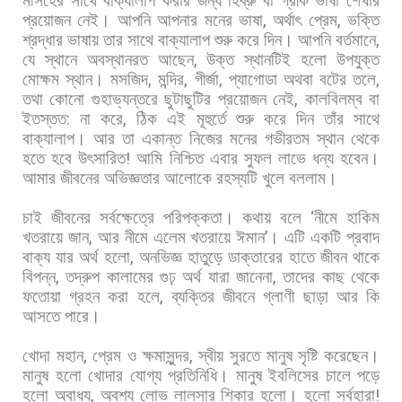
মসিহের
সাথে
বাক্যালাপ
করার
জন্য
হিব্রু
বা
গ্রীক
ভাষা
শেখার
প্রয়োজন
নেই।
আপনি
আপনার
মনের
ভাষা
,
অর্থাৎ
প্রেম
,
ভক্তি
শ্রদ্ধার
ভাষায়
তার
সাথে
বাক্যালাপ
শুরু
করে
দিন।
আপনি
বর্তমানে
,
যে
স্থানে
অবস্থানরত
আছেন
,
উক্ত
স্থানটিই
হলো
উপযুক্ত
মোক্ষম
স্থান।
মসজিদ
,
মন্দির
,
গীর্জা
,
প্যাগোডা
অথবা
বটের
তলে
,
তথা
কোনো
গুহাভ্যন্তরে
ছুটাছুটির
প্রয়োজন
নেই
,
কালবিলম্ব
বা
ইতস্তত
:
না
করে
,
ঠিক
এই
মূহুর্তে
শুরু
করে
দিন
তাঁর
সাথে
বাক্যালাপ।
আর
তা
একান্ত
নিজের
মনের
গভীরতম
স্থান
থেকে
হতে
হবে
উৎসারিত
!
আমি
নিশ্চিত
এবার
সুফল
লাভে
ধন্য
হবেন।
আমার
জীবনের
অভিজ্ঞতার
আলোকে
রহস্যটি
খুলে
বললাম।
চাই
জীবনের
সর্বক্ষেত্রে
পরিপক্কতা।
কথায়
বলে
‘
নীমে
হাকিম
খতরায়ে
জান
,
আর
নীমে
এলেম
খতরায়ে
ঈমান
’
।
এটি
একটি
প্রবাদ
বাক্য
যার
অর্থ
হলো
,
অনভিজ্ঞ
হাতুড়ে
ডাক্তারের
হাতে
জীবন
থাকে
বিপন্ন
,
তদ্রুপ
কালামের
গুঢ়
অর্থ
যারা
জানেনা
,
তাদের
কাছ
থেকে
ফতোয়া
গ্রহন
করা
হলে
,
ব্যক্তির
জীবনে
গ্লাণী
ছাড়া
আর
কি
আসতে
পারে।
খোদা
মহান
,
প্রেম
ও
ক্ষমাসুন্দর
,
স্বীয়
সুরতে
মানুষ
সৃষ্টি
করেছেন।
মানুষ
হলো
খোদার
যোগ্য
প্রতিনিধি।
মানুষ
ইবলিসের
চালে
পড়ে
হলো
অবাধ্য
,
অবশ্য
লোভ
লালসার
শিকার
হলো।
হলো
সর্বহারা
!