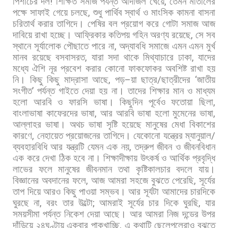
পিশাচের
দল
!
শিক্ষিত
সমাজ
পর্যন্ত
আদাজল
খেয়ে
,
তেমন
মাতালের
পক্ষে
সাফাই
গেয়ে
চলছে
,
শুধু
পার্থিব
স্বার্থ
ও
মাংসিক
কামনা
বাসনা
চরিতার্থ
করার
তাগিদে।
পেষির
বল
প্রয়োগ
করে
গোটা
সমাজ
আজ
দাবিয়ে
রাখা
হচ্ছে।
আফ্রিকার
কতিপয়
গহিন
অরণ্য
রয়েছে
,
সে
সব
স্থানে
সূর্যালোক
পৌছাতে
পারে
না
,
অদ্যাবধি
সমাজে
এমন
এমন
মুর্খ
মানব
রয়েছে
বসবাসরত
,
যারা
সদা
থাকে
মিথ্যাচারে
ঢাকা
,
যাদের
মধ্যে
ঐশি
নূর
প্রবেশ
করার
কোনো
ফাকফোকর
অবশিষ্ট
রাখা
হয়
নি।
কিছু
কিছু
মাদ্রাসা
আছে
,
পড়
–
য়া
ছাত্র
/
ছাত্রীদের
‘
জাতীয়
সংগীত
’
পর্যন্ত
গাইতে
দেয়া
হয়
না।
তাদের
শিক্ষার
মান
ও
মাধ্যম
হলো
আরবি
ও
ফারসি
ভাষা।
কিছুদিন
পূর্বেও
ফতোয়া
ছিলা
,
বাংলাভাষা
কাফেরদের
ভাষা
,
আর
আরবি
ভাষা
হলো
মুমেনের
ভাষা
,
আল্লাহর
ভাষা।
অথচ
ভাষা
সৃষ্টি
হয়েছে
মানুষের
মেধা
বিকাশের
কারণে
,
নেহায়েত
প্রয়োজনের
তাগিদে।
যেকোনো
যন্ত্রের
ম্যানুয়াল
/
ব্যবহারবিধি
আর
যন্ত্রটি
যেমন
এক
নয়
,
তদ্রুপ
জীবন
ও
জীবনবিধান
এক
করে
দেখা
ঠিক
হবে
না।
শিক্ষাদীক্ষায়
উৎকর্ষ
ও
আর্থিক
প্রবৃদ্ধি
লাভের
ফলে
মানুষের
জীবনমান
তথা
কৃষ্টিকালচার
বদলে
যায়।
বিজ্ঞানের
অবদানের
ফলে
,
আজ
আমরা
সহজে
বুঝতে
পেরেছি
,
সূর্যের
তাপ
দিয়ে
আরও
কিছু
পাওয়া
সম্ভব।
আর
সূর্যটা
আমাদের
চারদিকে
ঘুরছে
না
,
বরং
তার
উল্টো
;
আমরাই
সূর্যের
চার
দিকে
ঘুরছি
,
যার
সময়সীমা
পর্যন্ত
নিকেশ
দেয়া
আছে।
আর
আমরা
নিজ
দন্ডের
উপর
দাঁড়িয়ে
২৪ঘণ্টায়
একবার
পাকখাচ্ছি
,
এ
কথাটি
ছেলেপুলেরাও
বুঝতে