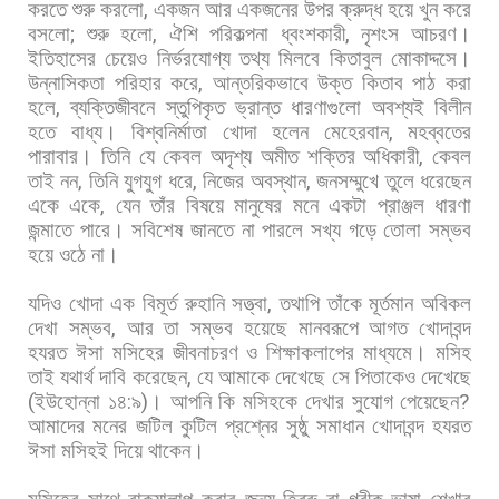
করতে
শুরু
করলো
,
একজন
আর
একজনের
উপর
ক্রুদ্ধ
হয়ে
খুন
করে
বসলো
;
শুরু
হলো
,
ঐশি
পরিকল্পনা
ধ্বংশকারী
,
নৃশংস
আচরণ।
ইতিহাসের
চেয়েও
নির্ভরযোগ্য
তথ্য
মিলবে
কিতাবুল
মোকাদ্দসে।
উন্নাসিকতা
পরিহার
করে
,
আন্তরিকভাবে
উক্ত
কিতাব
পাঠ
করা
হলে
,
ব্যক্তিজীবনে
স্তুপিকৃত
ভ্রান্ত
ধারণাগুলো
অবশ্যই
বিলীন
হতে
বাধ্য।
বিশ্বনির্মাতা
খোদা
হলেন
মেহেরবান
,
মহব্বতের
পারাবার।
তিনি
যে
কেবল
অদৃশ্য
অমীত
শক্তির
অধিকারী
,
কেবল
তাই
নন
,
তিনি
যুগযুগ
ধরে
,
নিজের
অবস্থান
,
জনসম্মুখে
তুলে
ধরেছেন
একে
একে
,
যেন
তাঁর
বিষয়ে
মানুষের
মনে
একটা
প্রাঞ্জল
ধারণা
জন্মাতে
পারে।
সবিশেষ
জানতে
না
পারলে
সখ্য
গড়ে
তোলা
সম্ভব
হয়ে
ওঠে
না।
যদিও
খোদা
এক
বিমূর্ত
রুহানি
সত্ত্বা
,
তথাপি
তাঁকে
মূর্তমান
অবিকল
দেখা
সম্ভব
,
আর
তা
সম্ভব
হয়েছে
মানবরূপে
আগত
খোদাবন্দ
হযরত
ঈসা
মসিহের
জীবনাচরণ
ও
শিক্ষাকলাপের
মাধ্যমে।
মসিহ
তাই
যথার্থ
দাবি
করেছেন
,
যে
আমাকে
দেখেছে
সে
পিতাকেও
দেখেছে
(
ইউহোন্না
১৪
:
৯
)
।
আপনি
কি
মসিহকে
দেখার
সুযোগ
পেয়েছেন
?
আমাদের
মনের
জটিল
কুটিল
প্রশ্নের
সুষ্ঠু
সমাধান
খোদাবন্দ
হযরত
ঈসা
মসিহই
দিয়ে
থাকেন।