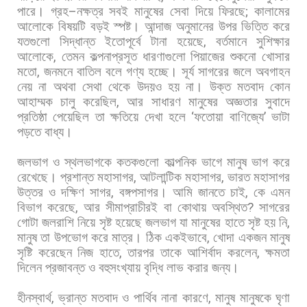
পারে।
গ্রহ
–
নক্ষত্র
সবই
মানুষের
সেবা
দিয়ে
ফিরছে
;
কালামের
আলোকে
বিষয়টি
বড়ই
স্পষ্ট।
আন্দাজ
অনুমানের
উপর
ভিত্তি
করে
যতগুলো
সিদ্ধান্ত
ইতোপূর্বে
টানা
হয়েছে
,
বর্তমানে
সুশিক্ষার
আলোকে
,
তেমন
কল্পনাপ্রসূত
ধারণাগুলো
পিয়াজের
শুকনো
খোসার
মতো
,
জনমনে
বাতিল
বলে
গণ্য
হচ্ছে।
সূর্য
সাগরের
জলে
অবগাহন
নেয়
না
অথবা
সেথা
থেকে
উদয়ও
হয়
না।
উক্ত
মতবাদ
কোন
আহাম্মক
চালু
করেছিল
,
আর
সাধারণ
মানুষের
অজ্ঞতার
সুবাদে
প্রতিষ্ঠা
পেয়েছিল
তা
ক্ষতিয়ে
দেখা
হলে
‘
ফতোয়া
বাণিজ্যে
’
ভাটা
পড়তে
বাধ্য।
জলভাগ
ও
স্থলভাগকে
কতকগুলো
কাল্পনিক
ভাগে
মানুষ
ভাগ
করে
রেখেছে।
প্রশান্ত
মহাসাগর
,
আটলান্টিক
মহাসাগর
,
ভারত
মহাসাগর
উত্তর
ও
দক্ষিণ
সাগর
,
বঙ্গপসাগর।
আমি
জানতে
চাই
,
কে
এমন
বিভাগ
করেছে
,
আর
সীমাপ্রাচীরই
বা
কোথায়
অবস্থিত
?
সাগরের
গোটা
জলরাশি
নিয়ে
সৃষ্ট
হয়েছে
জলভাগ
যা
মানুষের
হাতে
সৃষ্ট
হয়
নি
,
মানুষ
তা
উপভোগ
করে
মাত্র।
ঠিক
একইভাবে
,
খোদা
একজন
মানুষ
সৃষ্টি
করেছেন
নিজ
হাতে
,
তারপর
তাকে
আশির্বাদ
করলেন
,
ক্ষমতা
দিলেন
প্রজাবন্ত
ও
বহুসংখ্যায়
বৃদ্ধি
লাভ
করার
জন্য।
হীনস্বার্থ
,
ভ্রান্ত
মতবাদ
ও
পার্থিব
নানা
কারণে
,
মানুষ
মানুষকে
ঘৃণা