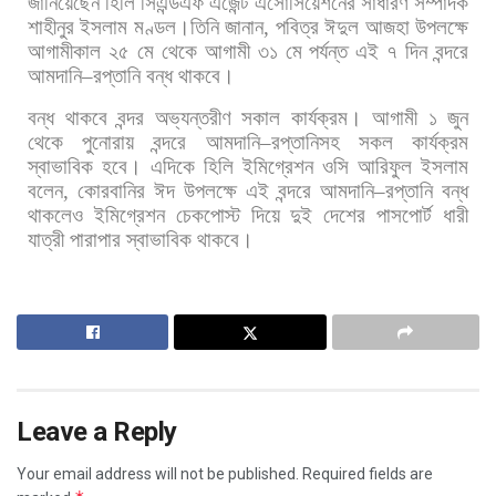
জানিয়েছেন
হিলি
সিএন্ডএফ
এজেন্ট
এসোসিয়েশনের
সাধারণ
সম্পাদক
শাহীনুর
ইসলাম
মণ্ডল।তিনি
জানান
,
পবিত্র
ঈদুল
আজহা
উপলক্ষে
আগামীকাল
২৫
মে
থেকে
আগামী
৩১
মে
পর্যন্ত
এই
৭
দিন
বন্দরে
আমদানি
–
রপ্তানি
বন্ধ
থাকবে।
বন্ধ
থাকবে
বন্দর
অভ্যন্তরীণ
সকাল
কার্যক্রম।
আগামী
১
জুন
থেকে
পুনোরায়
বন্দরে
আমদানি
–
রপ্তানিসহ
সকল
কার্যক্রম
স্বাভাবিক
হবে। এদিকে
হিলি
ইমিগ্রেশন
ওসি
আরিফুল
ইসলাম
বলেন
,
কোরবানির
ঈদ
উপলক্ষে
এই
বন্দরে
আমদানি
–
রপ্তানি
বন্ধ
থাকলেও
ইমিগ্রেশন
চেকপোস্ট
দিয়ে
দুই
দেশের
পাসপোর্ট
ধারী
যাত্রী
পারাপার
স্বাভাবিক
থাকবে।
Leave a Reply
Your email address will not be published.
Required fields are