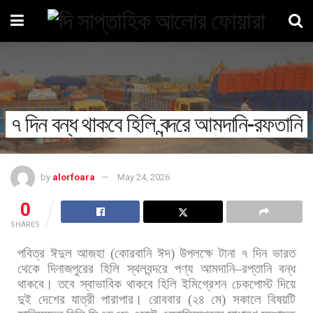
৭ দিন বন্ধ থাকবে হিলি বন্দরে আমদানি-রফতানি
by
alorfoara
May 24, 2026
0
SHARES
পবিত্র
ঈদুল
আজহা
(
কোরবানি
ঈদ
)
উপলক্ষে
টানা
৭
দিন
ভারত
থেকে
দিনাজপুরের
হিলি
স্থলবন্দরে
পণ্য
আমদানি
–
রপ্তানি
বন্ধ
থাকবে।
তবে
স্বাভাবিক
থাকবে
হিলি
ইমিগ্রেশন
চেকপোস্ট
দিয়ে
দুই
দেশের
যাত্রী
পারাপার। রোববার
(
২৪
মে
)
সকালে
বিষয়টি