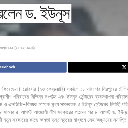
িরলেন ড. ইউনূস
সংখ্যা ১৬৫ (২১-০২-২০২৬)
Facebook
ে
ফিরেছেন।
রোববার
(
২৩
ফেব্রুয়ারি
)
সকালে
১৮
মাস
পর
মিরপুরের
টেলি
গ্রামীণ
পরিবারের
বিভিন্ন
সংগঠন
এবং
ইউনূস
সেন্টারের
ব্যবস্থাপনা
পরিচা
গম
ও
এসডিজি
–
বিষয়ক
সাবেক
মুখ্য
সমন্বয়ক
ও
ইউনূস
সেন্টারের
নির্বাহী
পর
৪
সালের
৫
আগস্ট
আওয়ামী
লীগ
সরকারের
পতনের
পর
৮
আগস্ট
ড
.
ইউনূ
়ী
নতুন
সরকারের
কাছে
ক্ষমতা
হস্তান্তরের
মাধ্যমে
সেই
অধ্যায়ের
সমাপ্তি