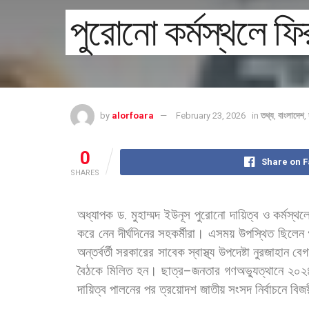
পুরোনো কর্মস্থলে ফ
by
alorfoara
February 23, 2026
in
তথ্য
,
বাংলাদেশ
,
0
Share on 
SHARES
অধ্যাপক
ড
.
মুহাম্মদ
ইউনূস
পুরোনো
দায়িত্ব
ও
কর্মস্থল
করে
নেন
দীর্ঘদিনের
সহকর্মীরা। এসময়
উপস্থিত
ছিলেন
অন্তর্বর্তী
সরকারের
সাবেক
স্বাস্থ্য
উপদেষ্টা
নুরজাহান
বে
বৈঠকে
মিলিত
হন। ছাত্র
–
জনতার
গণঅভ্যুত্থানে
২০২
দায়িত্ব
পালনের
পর
ত্রয়োদশ
জাতীয়
সংসদ
নির্বাচনে
বিজয