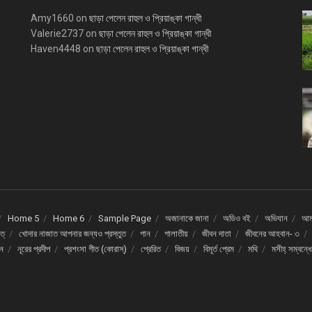
Amy1660
on
ছাড়া পেলেন রাহুল ও প্রিয়াঙ্কা গান্ধী
Valerie2737
on
ছাড়া পেলেন রাহুল ও প্রিয়াঙ্কা গান্ধী
Haven4448
on
ছাড়া পেলেন রাহুল ও প্রিয়াঙ্কা গান্ধী
Home 5
Home 6
Sample Page
অজানাকে জানা
অডিও বই
অভিযান
আমর
ত্
খোদার নাজাত আপনার জন্যও প্রস্তুত
গান
গালাতীয়
জীবন দাতা
জীবনের আহবান- ৩
দন
নূরের প্রদীপ
প্রশংসা গীত (কোরাস্)
প্রেরিত
বিজয়
বিমূর্ত প্রেম
মথি
মসীহ্ সম্বন্ধ