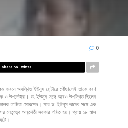
0
Share on Twitter
কম
ভবনে
অবস্থিত
ইউনূস
সেন্টারে
পৌঁছালেই
তাকে
বরণ
লক
ও
উপদেষ্টারা।
ড
.
ইউনূস
সঙ্গে
আরও
উপস্থিত
ছিলেন
িচালক
লামিয়া
মোরশেদ।
পরে
ড
.
ইউনূস
তাদের
সঙ্গে
এক
সের
নেতৃত্বে
অন্তর্বর্তী
সরকার
গঠিত
হয়।
প্রায়
১৮
মাস
ঘটে।