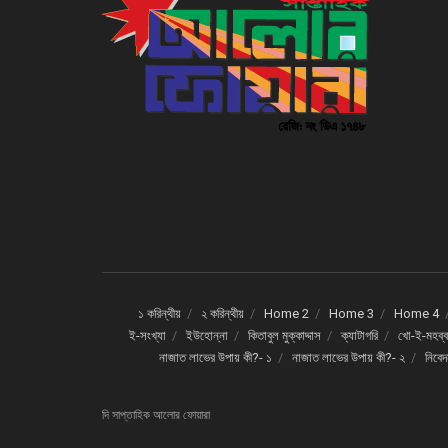
১ করিন্থীয়
২ করিন্থীয়
Home 2
Home 3
Home 4
ই-সংখ্যা
ইউহোন্না
কিতাবুল মুক্কাদ্দাস
ক্যাটাগরি
খো-ই-মহব্ব
নাজাত লাভের উপায় কী?- ১
নাজাত লাভের উপায় কী?- ২
নিবে
দি সাপ্তাহিক আলোর ফোয়ারা