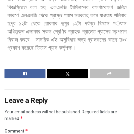
বিজ্ঞপ্তিতে
বলা
হয়
,
এলএনজি
টার্মিনালের
রক্ষণাবেক্ষণ
জনিত
কারণে
এলএনজি
থেকে
প্রাপ্ত
গ্যাস
সরবরাহ
কমে
যাওয়ায়
শনিবার
দুপুর
১২টা
থেকে
রোববার
দুপুর
১২টা
পর্যন্ত
তিতাস
গ
্যাস
অধিভুক্ত
এলাকার
সকল
শ্রেণির
গ্রাহক
প্রান্তে
গ্যাসের
স্বল্পচাপ
বিরাজ
করবে। সাময়িক
এই
অসুবিধার
জন্য
গ্রাহকদের
কাছে
দুঃখ
প্রকাশ
করেছে
তিতাস
গ্যাস
কর্তৃপক্ষ।
Leave a Reply
Your email address will not be published.
Required fields are
*
marked
*
Comment