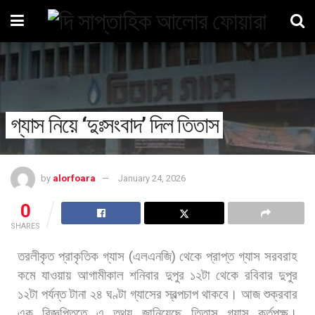
গ্যাস নিয়ে ‘দুঃসংবাদ’ দিল তিতাস
by
alorfoara
January 24, 2026
0
SHARES
তরলীকৃত
প্রাকৃতিক
গ্যাস
(
এলএনজি
)
থেকে
প্রাপ্ত
গ্যাস
সরবরাহ
কমে
যাওয়ায়
আগামীকাল
শনিবার
দুপুর
১২টা
থেকে
রবিবার
দুপুর
১২টা
পর্যন্ত
টানা
২৪
ঘণ্টা
গ্যাসের
স্বল্পচাপ
থাকবে।
আজ
শুক্রবার
এক
বিজ্ঞপ্তিতে
এ
তথ্য
জানিয়েছে
তিতাস
গ্যাস
কর্তৃপক্ষ।