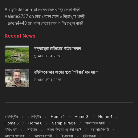
Amy1660
on
ছাড়া পেলেন রাহুল ও প্রিয়াঙ্কা গান্ধী
Valerie2737
on
ছাড়া পেলেন রাহুল ও প্রিয়াঙ্কা গান্ধী
Haven4448
on
ছাড়া পেলেন রাহুল ও প্রিয়াঙ্কা গান্ধী
Recent News
লক্ষ্যমাত্রা ছাড়িয়েছে পাটের আবাদ
AUGUST 4, 2026
বলিউডকে আর আগের মতো ‘পরিবার’ মনে হয় না
AUGUST 4, 2026
১ করিন্থীয়
২ করিন্থীয়
Home 2
Home 3
Home 4
Home 5
Home 6
Sample Page
অজানাকে জানা
অডিও বই
অভিযান
আমরা কীভাবে প্রার্থনা করি?
আলোর দিশারী
আলোর ফোয়ারা
আলোর যাত্রী
ই-সংখ্যা
ইউহোন্না