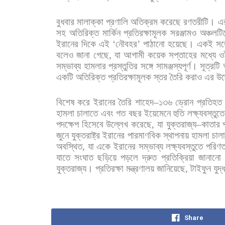
বুধবার
মালাক্কা
প্রণালি
অতিক্রম
করেছে
রণতরীটি।
এ
সহ
অতিরিক্ত
মার্কিন
প্রতিরক্ষামূলক
সরঞ্জামও
অঞ্চলটি
ইরানের
দিকে
এই
‘
নৌবহর
’
পাঠানো
হয়েছে।
একই
সঙ্
বলেও
জানা
গেছে
,
যা
আগামী
কয়েক
সপ্তাহের
মধ্যে
ও
সম্ভাব্য
হামলার
প্রস্তুতির
সঙ্গে
সামঞ্জস্যপূর্ণ।
সূত্রটি
একটি
অতিরিক্ত
প্রতিরক্ষামূলক
স্তর
তৈরি
করাও
এর
উদ
বিশেষ
করে
ইরানের
তৈরি
শাহেদ
–
১৩৬
ড্রোন
প্রতিহত
হামলা
চালাতে
এবং
গত
বছর
ইয়েমেনে
হুতি
লক্ষ্যবস্তুতে
পদক্ষেপ
হিসেবে
উল্লেখ
করেছে
,
যা
যুক্তরাজ্য
–
কাতার
জুনে
যুক্তরাষ্ট্র
ইরানের
পারমাণবিক
স্থাপনায়
হামলা
চাল
অবস্থিত
,
যা
একে
ইরানের
সম্ভাব্য
লক্ষ্যবস্তুতে
পরিণ
যাতে
সংঘাত
ছড়িয়ে
পড়লে
দ্রুত
প্রতিক্রিয়া
জানানো
যুক্তরাজ্য। প্রতিরক্ষা
মন্ত্রণালয়
জানিয়েছে
,
টাইফুন
যুদ
Share