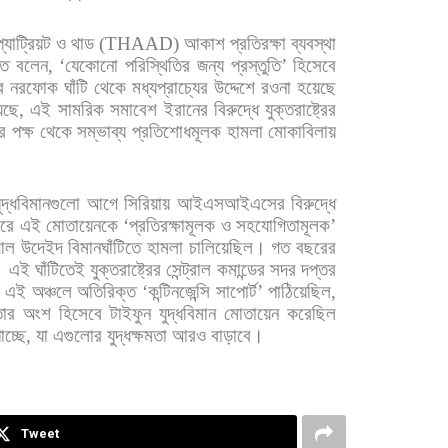
প্যাট্রিয়ট
ও
থাড
(THAAD)
আকাশ
প্রতিরক্ষা
ব্যবস্থা
তে
বলেন
, ‘
যেকোনো
পরিস্থিতির
জন্য
প্রস্তুতি
’
হিসেবে
র
নরফোক
ঘাঁটি
থেকে
মধ্যপ্রাচ্যের
উদ্দেশে
রওনা
হয়েছে
েছে
,
এই
সামরিক
সমাবেশ
ইরানের
বিরুদ্ধে
যুক্তরাষ্ট্রের
র
পক্ষ
থেকে
সম্ভাব্য
প্রতিশোধমূলক
হামলা
মোকাবিলায়
ুদ্ধবিমানগুলো
আগে
সিরিয়ায়
আইএসআইএসের
বিরুদ্ধে
রে
এই
মোতায়েনকে
‘
প্রতিরক্ষামূলক
ও
সহযোগিতামূলক
’
আল
উদেইদ
বিমানঘাঁটিতে
হামলা
চালিয়েছিল।
গত
বছরের
।
এই
ঘাঁটিতেই
যুক্তরাষ্ট্রের
সেন্ট্রাল
কমান্ডের
সদর
দপ্তর
এই
অঞ্চলে
অতিরিক্ত
‘
কন্টিনজেন্সি
সাপোর্ট
’
পাঠিয়েছিল
,
ার
অংশ
হিসেবে
টাইফুন
যুদ্ধবিমান
মোতায়েন
করেছিল
াচ্ছে
,
যা
এগুলোর
যুদ্ধক্ষমতা
আরও
বাড়াবে।
Tweet