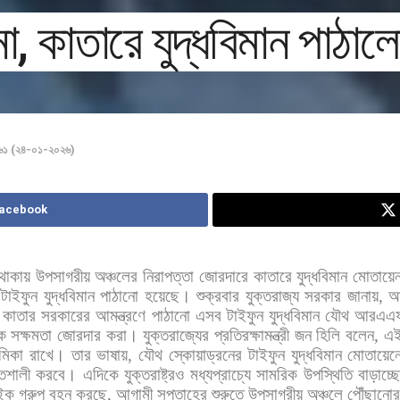
া, কাতারে যুদ্ধবিমান পাঠালো
১৬১ (২৪-০১-২০২৬)
Facebook
থাকায়
উপসাগরীয়
অঞ্চলের
নিরাপত্তা
জোরদারে
কাতারে
যুদ্ধবিমান
মোতায়ে
)
টাইফুন
যুদ্ধবিমান
পাঠানো
হয়েছে।
শুক্রবার
যুক্তরাজ্য
সরকার
জানায়
,
আ
,
কাতার
সরকারের
আমন্ত্রণে
পাঠানো
এসব
টাইফুন
যুদ্ধবিমান
যৌথ
আরএএ
লক
সক্ষমতা
জোরদার
করা। যুক্তরাজ্যের
প্রতিরক্ষামন্ত্রী
জন
হিলি
বলেন
,
এ
মিকা
রাখে।
তার
ভাষায়
,
যৌথ
স্কোয়াড্রনের
টাইফুন
যুদ্ধবিমান
মোতায়েন
িশালী
করবে। এদিকে
যুক্তরাষ্ট্রও
মধ্যপ্রাচ্যে
সামরিক
উপস্থিতি
বাড়াচ্
াইক
গ্রুপ
বহন
করছে
,
আগামী
সপ্তাহের
শুরুতে
উপসাগরীয়
অঞ্চলে
পৌঁছানোর