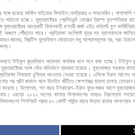
র
সঙ্গে
রয়েছে
মার্কিন
গাইডেড
মিসাইল
ডেস্ট্রয়ার
ও
সাবমেরিন।
পাশাপাশি
তে
পাঠানো
হচ্ছে। যুক্তরাষ্ট্রের
প্রেসিডেন্ট
ডোনাল্ড
ট্রাম্প
বৃহস্পতিবার
রা
গে
যুক্তরাষ্ট্রের
আরেকটি
বিমানবাহী
রণতরী
জর্জ
এইচ
ডব্লিউ
বুশ
ভার্জিনিয়া
ই
অঞ্চলে
পৌঁছাতে
পারে। প্রতিরক্ষা
সংশ্লিষ্ট
সূত্র
দ্য
ন্যাশনালকে
জানিয়
আরও
জানায়
,
ব্রিটিশ
যুদ্ধবিমান
মোতায়েন
শুধু
আশ্বাসমূলক
নয়
,
বরং
ইরানে
্দেশ্য।
করতে
টাইফুন
যুদ্ধবিমান
অত্যন্ত
কার্যকর
বলে
মনে
করা
হচ্ছে। টাইফুন
য
যুক্তরাষ্ট্রের
সঙ্গে
যৌথ
অভিযানে
ব্যবহৃত
হয়েছে।
যুক্তরাজ্য
সরকার
কাতা
প্রতিরক্ষা
নিশ্চয়তা
চুক্তির
আওতায়
নেওয়া
হয়েছে। এদিকে
ইরান
আগেও
ানোর
পর
পাল্টা
জবাবে
আল
উদেইদ
ঘাঁটিতে
ক্ষেপণাস্ত্র
হামলা
চালায়
তেহরান
ত
করেছে। উল্লেখ্য
,
গত
বছর
ইসরায়েল
–
ইরান
যুদ্ধ
শুরুর
আগে
যুক্তরাজ্য
যায়।
এছাড়া
২০২২
সালের
কাতার
বিশ্বকাপের
সময়ও
নিরাপত্তা
সহায়ত
্ধবিমানগুলো
শিগগিরই
প্রায়
৫০
কোটি
পাউন্ড
ব্যয়ে
উন্নত
রাডার
আপগ্রেড
প