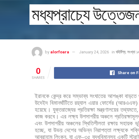
মধ্যপ্রাচ্যে উত্তেজন
by
alorfoara
January 24, 2026
in
বহির্বিশ্ব
,
সংখ্যা 
0
Share on 
SHARES
ইরানকে
কেন্দ্র
করে
সম্ভাব্য
সংঘাতের
আশঙ্কা
বাড়তে
উদেইদ
বিমানঘাঁটিতে
রয়্যাল
এয়ার
ফোর্সের
(
আরএএফ
হয়েছে।
যুক্তরাজ্যের
প্রতিরক্ষা
মন্ত্রণালয়ের
তথ্যমতে
কাজ
করবে।
এর
লক্ষ্য
উপসাগরীয়
অঞ্চলে
প্রতিরক্ষামূ
এবং
উপসাগরীয়
অঞ্চলের
স্থিতিশীলতা
রক্ষায়
সহায়ক
ভূ
হচ্ছে
,
যা
উভয়
দেশের
অভিন্ন
নিরাপত্তা
লক্ষ্যকে
শক্ত
আব্রাহাম
লিংকন
,
যা
এফ
–
৩৫
যুদ্ধবিমানসহ
একটি
স্ট্র