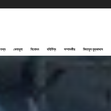
তথ্য
খেলাধুলা
বিনোদন
বহির্বিশ্ব
সম্পাদকীয়
কিতাবুল মুক্কাদ্দাস