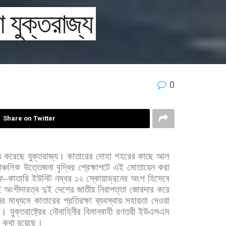
 যুক্তরাজ্য
0
Share on Twitter
ন
করেছে
যুক্তরাজ্য।
কাতারের
দোহা
শহরের
কাছে
আল
ঞ্চলিক
উত্তেজনা
বৃদ্ধির
প্রেক্ষাপটে
এই
মোতায়েন
করা
ফ
–
কাতারি
ইউনিট
নম্বর
১২
স্কোয়াড্রনের
অংশ
হিসেবে
ই
অংশীদারত্ব
দুই
দেশের
জাতীয়
নিরাপত্তা
জোরদার
করে
ের
মাধ্যমে
কাতারের
প্রতিরক্ষা
ব্যবস্থায়
সহায়তা
দেওয়া
ছে।
যুক্তরাষ্ট্রের
নৌবাহিনীর
বিমানবাহী
রণতরী
ইউএসএস
কথা
রয়েছে।