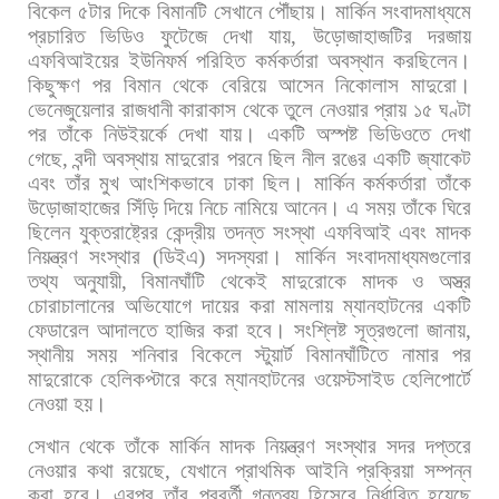
বিকেল
৫টার
দিকে
বিমানটি
সেখানে
পৌঁছায়। মার্কিন
সংবাদমাধ্যমে
প্রচারিত
ভিডিও
ফুটেজে
দেখা
যায়
,
উড়োজাহাজটির
দরজায়
এফবিআইয়ের
ইউনিফর্ম
পরিহিত
কর্মকর্তারা
অবস্থান
করছিলেন।
কিছুক্ষণ
পর
বিমান
থেকে
বেরিয়ে
আসেন
নিকোলাস
মাদুরো।
ভেনেজুয়েলার
রাজধানী
কারাকাস
থেকে
তুলে
নেওয়ার
প্রায়
১৫
ঘণ্টা
পর
তাঁকে
নিউইয়র্কে
দেখা
যায়।
একটি
অস্পষ্ট
ভিডিওতে
দেখা
গেছে
,
বন্দী
অবস্থায়
মাদুরোর
পরনে
ছিল
নীল
রঙের
একটি
জ্যাকেট
এবং
তাঁর
মুখ
আংশিকভাবে
ঢাকা
ছিল।
মার্কিন
কর্মকর্তারা
তাঁকে
উড়োজাহাজের
সিঁড়ি
দিয়ে
নিচে
নামিয়ে
আনেন।
এ
সময়
তাঁকে
ঘিরে
ছিলেন
যুক্তরাষ্ট্রের
কেন্দ্রীয়
তদন্ত
সংস্থা
এফবিআই
এবং
মাদক
নিয়ন্ত্রণ
সংস্থার
(
ডিইএ
)
সদস্যরা।
মার্কিন
সংবাদমাধ্যমগুলোর
তথ্য
অনুযায়ী
,
বিমানঘাঁটি
থেকেই
মাদুরোকে
মাদক
ও
অস্ত্র
চোরাচালানের
অভিযোগে
দায়ের
করা
মামলায়
ম্যানহাটনের
একটি
ফেডারেল
আদালতে
হাজির
করা
হবে।
সংশ্লিষ্ট
সূত্রগুলো
জানায়
,
স্থানীয়
সময়
শনিবার
বিকেলে
স্টুয়ার্ট
বিমানঘাঁটিতে
নামার
পর
মাদুরোকে
হেলিকপ্টারে
করে
ম্যানহাটনের
ওয়েস্টসাইড
হেলিপোর্টে
নেওয়া
হয়।
সেখান
থেকে
তাঁকে
মার্কিন
মাদক
নিয়ন্ত্রণ
সংস্থার
সদর
দপ্তরে
নেওয়ার
কথা
রয়েছে
,
যেখানে
প্রাথমিক
আইনি
প্রক্রিয়া
সম্পন্ন
করা
হবে।
এরপর
তাঁর
পরবর্তী
গন্তব্য
হিসেবে
নির্ধারিত
হয়েছে