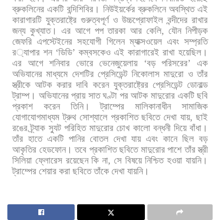
ব্রুকলিনের
একটি
বন্দিশিবির।
নিউইয়র্কের
ব্রুকলিনে
অবস্থিত
এই
কারাগারটি
যুক্তরাষ্ট্রে
গুরুত্বপূর্ণ
ও
উচ্চপ্রোফাইল
বন্দীদের
রাখার
জন্য
কুখ্যাত।
এর
আগে
পপ
তারকা
আর
কেলি
,
যৌন
নিপীড়ক
জেফরি
এপস্টেইনের
সহযোগী
গিলেন
ম্যাক্সওয়েল
এবং
সম্প্রতি
র
্যাপার
শন
‘
ডিডি
’
কম্বসকেও
এই
কারাগারেই
রাখা
হয়েছিল।
এর
আগে
শনিবার
ভোরে
ভেনেজুয়েলায়
‘
বড়
পরিসরের
’
এক
অভিযানের
মাধ্যমে
দেশটির
প্রেসিডেন্ট
নিকোলাস
মাদুরো
ও
তাঁর
স্ত্রীকে
আটক
করার
দাবি
করেন
যুক্তরাষ্ট্রের
প্রেসিডেন্ট
ডোনাল্ড
ট্রাম্প।
অভিযানের
প্রায়
সাত
ঘণ্টা
পর
আটক
মাদুরোর
একটি
ছবি
প্রকাশ
করেন
তিনি।
ট্রাম্পের
মালিকানাধীন
সামাজিক
যোগাযোগমাধ্যম
ট্রুথ
সোশ্যালে
প্রকাশিত
ছবিতে
দেখা
যায়
,
ছাই
রঙের
ট্র্যাক
স্যুট
পরিহিত
মাদুরোর
চোখ
কালো
বন্ধনী
দিয়ে
বাঁধা।
তাঁর
হাতে
একটি
পানির
বোতল
দেখা
যায়
এবং
কানে
ছিল
বড়
আকৃতির
হেডফোন।
তবে
প্রকাশিত
ছবিতে
মাদুরোর
পাশে
তাঁর
স্ত্রী
সিলিয়া
ফ্লোরেস
রয়েছেন
কি
না
,
সে
বিষয়ে
নিশ্চিত
হওয়া
যায়নি।
ট্রাম্পের
শেয়ার
করা
ছবিতে
তাঁকে
দেখা
যায়নি।