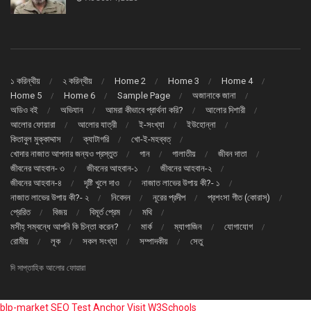
১ করিন্থীয়
২ করিন্থীয়
Home 2
Home 3
Home 4
Home 5
Home 6
Sample Page
অজানাকে জানা
অডিও বই
অভিযান
আমরা কীভাবে প্রার্থনা করি?
আলোর দিশারী
আলোর ফোয়ারা
আলোর যাত্রী
ই-সংখ্যা
ইউহোন্না
কিতাবুল মুক্কাদ্দাস
ক্যাটাগরি
খো-ই-মহব্বত্
খোদার নাজাত আপনার জন্যও প্রস্তুত
গান
গালাতীয়
জীবন দাতা
জীবনের আহবান- ৩
জীবনের আহবান-১
জীবনের আহবান-২
জীবনের আহবান-৪
দৃষ্টি খুলে দাও
নাজাত লাভের উপায় কী?- ১
নাজাত লাভের উপায় কী?- ২
নিবেদন
নূরের প্রদীপ
প্রশংসা গীত (কোরাস্)
প্রেরিত
বিজয়
বিমূর্ত প্রেম
মথি
মসীহ্ সম্বন্ধে আপনি কি চিন্তা করেন?
মার্ক
ম্যাগাজিন
যোগাযোগ
রোমীয়
লূক
সকল সংখ্যা
সম্পাদকীয়
সেতু
দি সাপ্তাহিক আলোর ফোয়ারা
blp-market
SEO Test Anchor
Visit W3Schools