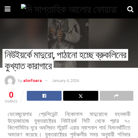
নিউইয়র্কে মাদুরো, পাঠানো হচ্ছে ব্রুকলিনের
কুখ্যাত কারাগারে
by
alorfoara
January 4, 2026
0
SHARES
ভেনেজুয়েলার
প্রেসিডেন্ট
নিকোলাস
মাদুরোকে
বহনকারী
উড়োজাহাজ
যুক্তরাষ্ট্রের
নিউইয়র্ক
সিটি
থেকে
প্রায়
৭০
কিলোমিটার
দূরে
অবস্থিত
স্টুয়ার্ট
এয়ার
ন্যাশনাল
গার্ড
বিমানঘাঁটিতে
অবতরণ
করেছে।
যুক্তরাষ্ট্রের
পূর্বাঞ্চলীয়
সময়
অনুযায়ী
শনিবার