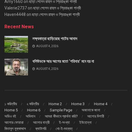
Amy1660
on
ছাড়া পেলেন রাহুল ও প্রিয়াঙ্কা গান্ধী
Valerie2737
on
ছাড়া পেলেন রাহুল ও প্রিয়াঙ্কা গান্ধী
Haven4448
on
ছাড়া পেলেন রাহুল ও প্রিয়াঙ্কা গান্ধী
Recent News
লক্ষ্যমাত্রা ছাড়িয়েছে পাটের আবাদ
AUGUST 4, 2026
বলিউডকে আর আগের মতো ‘পরিবার’ মনে হয় না
AUGUST 4, 2026
১ করিন্থীয়
২ করিন্থীয়
Home 2
Home 3
Home 4
Home 5
Home 6
Sample Page
অজানাকে জানা
অডিও বই
অভিযান
আমরা কীভাবে প্রার্থনা করি?
আলোর দিশারী
আলোর ফোয়ারা
আলোর যাত্রী
ই-সংখ্যা
ইউহোন্না
কিতাবুল মুক্কাদ্দাস
ক্যাটাগরি
খো-ই-মহব্বত্