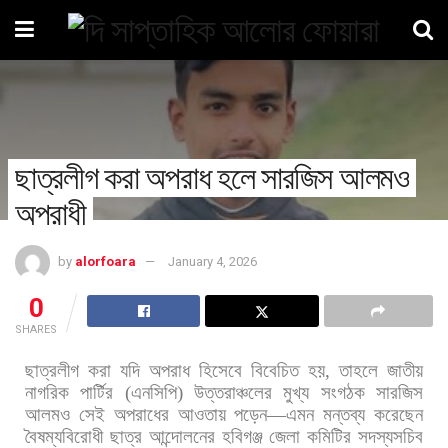
ছাত্রলীগ করা অপরাধ হলে সারজিস আলমও
অপরাধী
by
alorfoara
January 4, 2026
0
SHARES
ছাত্রলীগ
করা
যদি
অপরাধ
হিসেবে
বিবেচিত
হয়
,
তাহলে
জাতীয়
নাগরিক
পার্টির
(
এনসিপি
)
উত্তরাঞ্চলের
মুখ্য
সংগঠক
সারজিস
আলমও
সেই
অপরাধের
আওতায়
পড়েন
—
এমন
মন্তব্য
করেছেন
বৈষম্যবিরোধী
ছাত্র
আন্দোলনের
হবিগঞ্জ
জেলা
কমিটির
সদস্যসচিব