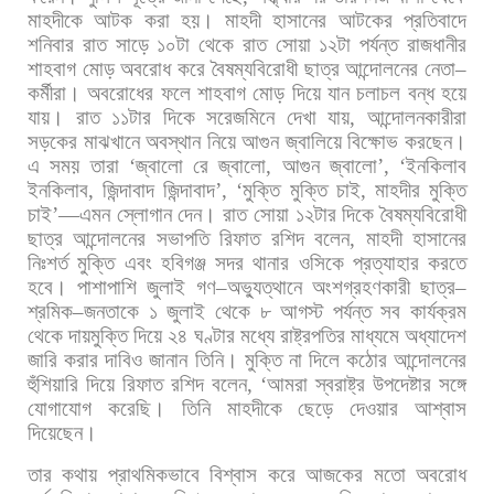
মাহদীকে
আটক
করা
হয়। মাহদী
হাসানের
আটকের
প্রতিবাদে
শনিবার
রাত
সাড়ে
১০টা
থেকে
রাত
সোয়া
১২টা
পর্যন্ত
রাজধানীর
শাহবাগ
মোড়
অবরোধ
করে
বৈষম্যবিরোধী
ছাত্র
আন্দোলনের
নেতা
–
কর্মীরা।
অবরোধের
ফলে
শাহবাগ
মোড়
দিয়ে
যান
চলাচল
বন্ধ
হয়ে
যায়।
রাত
১১টার
দিকে
সরেজমিনে
দেখা
যায়
,
আন্দোলনকারীরা
সড়কের
মাঝখানে
অবস্থান
নিয়ে
আগুন
জ্বালিয়ে
বিক্ষোভ
করছেন।
এ
সময়
তারা
‘
জ্বালো
রে
জ্বালো
,
আগুন
জ্বালো
’, ‘
ইনকিলাব
ইনকিলাব
,
জিন্দাবাদ
জিন্দাবাদ
’, ‘
মুক্তি
মুক্তি
চাই
,
মাহদীর
মুক্তি
চাই
’—
এমন
স্লোগান
দেন। রাত
সোয়া
১২টার
দিকে
বৈষম্যবিরোধী
ছাত্র
আন্দোলনের
সভাপতি
রিফাত
রশিদ
বলেন
,
মাহদী
হাসানের
নিঃশর্ত
মুক্তি
এবং
হবিগঞ্জ
সদর
থানার
ওসিকে
প্রত্যাহার
করতে
হবে।
পাশাপাশি
জুলাই
গণ
–
অভ্যুত্থানে
অংশগ্রহণকারী
ছাত্র
–
শ্রমিক
–
জনতাকে
১
জুলাই
থেকে
৮
আগস্ট
পর্যন্ত
সব
কার্যক্রম
থেকে
দায়মুক্তি
দিয়ে
২৪
ঘণ্টার
মধ্যে
রাষ্ট্রপতির
মাধ্যমে
অধ্যাদেশ
জারি
করার
দাবিও
জানান
তিনি। মুক্তি
না
দিলে
কঠোর
আন্দোলনের
হুঁশিয়ারি
দিয়ে
রিফাত
রশিদ
বলেন
, ‘
আমরা
স্বরাষ্ট্র
উপদেষ্টার
সঙ্গে
যোগাযোগ
করেছি।
তিনি
মাহদীকে
ছেড়ে
দেওয়ার
আশ্বাস
দিয়েছেন।
তার
কথায়
প্রাথমিকভাবে
বিশ্বাস
করে
আজকের
মতো
অবরোধ