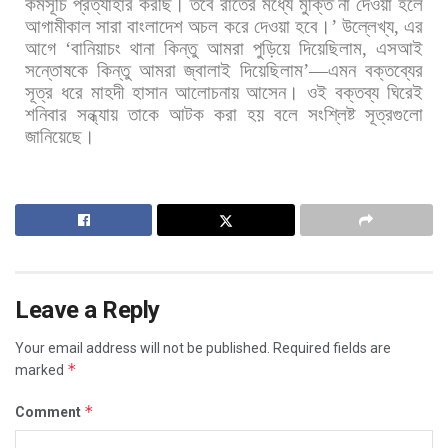
কর্মসূচি
প্রত্যাহার
করছি।
তবে
রাতের
মধ্যে
মুক্তি
না
দেওয়া
হলে
আগামীকাল
সারা
বাংলাদেশ
অচল
করে
দেওয়া
হবে।
’
উল্লেখ্য
,
এর
আগে
‘
বানিয়াচং
থানা
কিন্তু
আমরা
পুড়িয়ে
দিয়েছিলাম
,
এসআই
সন্তোষকে
কিন্তু
আমরা
জ্বালাই
দিয়েছিলাম
’—
এমন
বক্তব্যের
সূত্র
ধরে
মাহদী
হাসান
আলোচনায়
আসেন।
ওই
বক্তব্য
ঘিরেই
শনিবার
সন্ধ্যায়
তাকে
আটক
করা
হয়
বলে
সংশ্লিষ্ট
সূত্রগুলো
জানিয়েছে।
Leave a Reply
Your email address will not be published.
Required fields are
*
marked
*
Comment