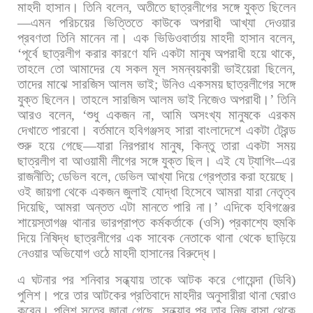
মাহদী
হাসান।
তিনি
বলেন
,
অতীতে
ছাত্রলীগের
সঙ্গে
যুক্ত
ছিলেন
—
এমন
পরিচয়ের
ভিত্তিতে
কাউকে
অপরাধী
আখ্যা
দেওয়ার
প্রবণতা
তিনি
মানেন
না।
এক
ভিডিওবার্তায়
মাহদী
হাসান
বলেন
,
‘
পূর্বে
ছাত্রলীগ
করার
কারণে
যদি
একটা
মানুষ
অপরাধী
হয়ে
থাকে
,
তাহলে
তো
আমাদের
যে
সকল
মূল
সমন্বয়কারী
ভাইয়েরা
ছিলেন
,
তাদের
মাঝে
সারজিস
আলম
ভাই
;
উনিও
একসময়
ছাত্রলীগের
সঙ্গে
যুক্ত
ছিলেন।
তাহলে
সারজিস
আলম
ভাই
নিজেও
অপরাধী।
’
তিনি
আরও
বলেন
, ‘
শুধু
একজন
না
,
আমি
অসংখ্য
মানুষকে
এরকম
দেখাতে
পারবো।
বর্তমানে
হবিগঞ্জসহ
সারা
বাংলাদেশে
একটা
ট্রেন্ড
শুরু
হয়ে
গেছে
—
যারা
নিরপরাধ
মানুষ
,
কিন্তু
তারা
একটা
সময়
ছাত্রলীগ
বা
আওয়ামী
লীগের
সঙ্গে
যুক্ত
ছিল।
এই
যে
ট্যাগিং
–
এর
রাজনীতি
;
ডেভিল
বলে
,
ডেভিল
আখ্যা
দিয়ে
গ্রেপ্তার
করা
হয়েছে।
ওই
জায়গা
থেকে
একজন
জুলাই
যোদ্ধা
হিসেবে
আমরা
যারা
নেতৃত্ব
দিয়েছি
,
আমরা
অন্তত
এটা
মানতে
পারি
না।
’
এদিকে
হবিগঞ্জের
শায়েস্তাগঞ্জ
থানার
ভারপ্রাপ্ত
কর্মকর্তাকে
(
ওসি
)
প্রকাশ্যে
হুমকি
দিয়ে
নিষিদ্ধ
ছাত্রলীগের
এক
সাবেক
নেতাকে
থানা
থেকে
ছাড়িয়ে
নেওয়ার
অভিযোগ
ওঠে
মাহদী
হাসানের
বিরুদ্ধে।
এ
ঘটনার
পর
শনিবার
সন্ধ্যায়
তাকে
আটক
করে
গোয়েন্দা
(
ডিবি
)
পুলিশ।
পরে
তার
আটকের
প্রতিবাদে
মাহদীর
অনুসারীরা
থানা
ঘেরাও
করেন।
পুলিশ
সূত্রে
জানা
গেছে
,
সন্ধ্যার
পর
তার
নিজ
বাসা
থেকে