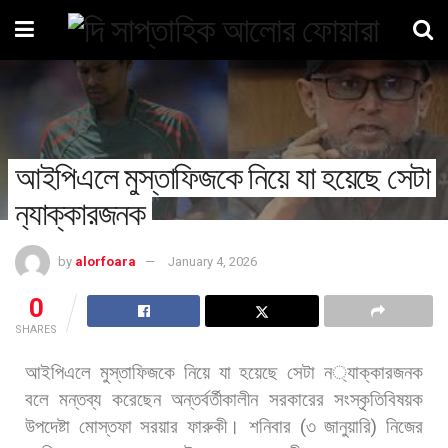
আইপিএলে মুস্তাফিজকে নিয়ে যা হয়েছে সেটা
ন‍্যাক্কারজনক
by
alorfoara
January 4, 2026
0
SHARES
আইপিএলে
মুস্তাফিজকে
নিয়ে
যা
হয়েছে
সেটা
ন
্যাক্কারজনক
বলে
মন্তব্য
করেছেন
অন্তর্বর্তীকালীন
সরকারের
সংস্কৃতিবিষয়ক
উপদেষ্টা
মোস্তফা
সরয়ার
ফারুকী। শনিবার
(
৩
জানুয়ারি
)
নিজের