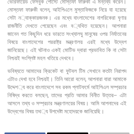
ভেরিফায়েড
ফেসবুক
পোস্টে
মোস্তফা
ফারুকী
এ
মন্তব্য
করেন।
মোস্তফা
ফারুকী
বলেন
,
আইপিএলে
মুস্তাফিজকে
নিয়ে
যা
হয়েছে
সেটা
ন
্যাক্কারজনক।
এর
মধ্যে
বাংলাদেশের
নাগরিকেরা
ঘৃণার
রাজনীতি
দেখতে
পেয়েছেন
এবং
ব
্যথিত
হয়েছেন।
আপনারা
জানেন
গত
কিছুদিন
ধরে
ভারতে
সংখ্যালঘু
মানুষের
ওপর
নির্যাতনের
বিষয়ে
বাংলাদেশের
পররাষ্ট্র
মন্ত্রণালয়
এরই
মধ্যে
উদ্বেগ
জানিয়েছে।
এই
ঘটনাও
একই
মোটিভ
দ্বারা
প্রভাবিত
কি
না
সেটা
নিশ্চয়ই
সংশ্লিষ্ট
মহল
খতিয়ে
দেখবে।
ভবিষ্যতে
আমাদের
ক্রিকেট
বা
ফুটবল
টিম
সেখানে
কতটা
নিরাপদ
এটাও
দেখা
হবে
নিশ্চয়ই। তিনি
আরো
বলেন
,
আপনারা
যারা
আমাকে
উদ্দেশ
্য
করে
বাংলাদেশে
সব
রকম
প্লাটফর্মে
আইপিএল
সম্প্রচার
নিষিদ্ধ
করতে
বলছেন
,
তাদের
প্রতি
আমার
বিনীত
উত্তর
–
এটা
আসলে
তথ্য
ও
সম্প্রচার
মন্ত্রণালয়ের
বিষয়।
আমি
আপনাদের
এই
উদ্বেগের
বিষয়
তথ
্য
উপদেষ্টা
মহোদয়কে
জানিয়েছি।