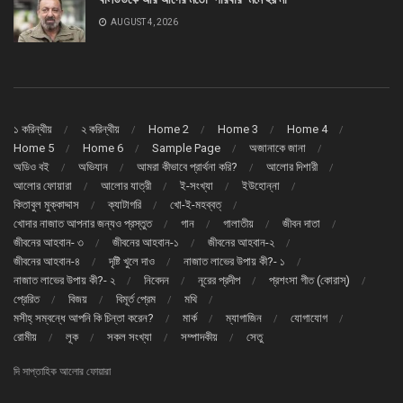
AUGUST 4, 2026
১ করিন্থীয়
২ করিন্থীয়
Home 2
Home 3
Home 4
Home 5
Home 6
Sample Page
অজানাকে জানা
অডিও বই
অভিযান
আমরা কীভাবে প্রার্থনা করি?
আলোর দিশারী
আলোর ফোয়ারা
আলোর যাত্রী
ই-সংখ্যা
ইউহোন্না
কিতাবুল মুক্কাদ্দাস
ক্যাটাগরি
খো-ই-মহব্বত্
খোদার নাজাত আপনার জন্যও প্রস্তুত
গান
গালাতীয়
জীবন দাতা
জীবনের আহবান- ৩
জীবনের আহবান-১
জীবনের আহবান-২
জীবনের আহবান-৪
দৃষ্টি খুলে দাও
নাজাত লাভের উপায় কী?- ১
নাজাত লাভের উপায় কী?- ২
নিবেদন
নূরের প্রদীপ
প্রশংসা গীত (কোরাস্)
প্রেরিত
বিজয়
বিমূর্ত প্রেম
মথি
মসীহ্ সম্বন্ধে আপনি কি চিন্তা করেন?
মার্ক
ম্যাগাজিন
যোগাযোগ
রোমীয়
লূক
সকল সংখ্যা
সম্পাদকীয়
সেতু
দি সাপ্তাহিক আলোর ফোয়ারা