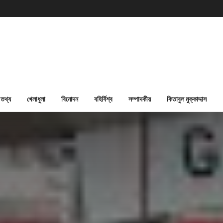
তথ্য
খেলাধুলা
বিনোদন
বহির্বিশ্ব
সম্পাদকীয়
কিতাবুল মুক্কাদ্দাস