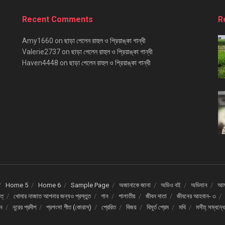
Recent Comments
R
Amy1660
on
ছাড়া পেলেন রাহুল ও প্রিয়াঙ্কা গান্ধী
Valerie2737
on
ছাড়া পেলেন রাহুল ও প্রিয়াঙ্কা গান্ধী
Haven4448
on
ছাড়া পেলেন রাহুল ও প্রিয়াঙ্কা গান্ধী
Home 5
Home 6
Sample Page
অজানাকে জানা
অডিও বই
অভিযান
আমর
ত্
খোদার নাজাত আপনার জন্যও প্রস্তুত
গান
গালাতীয়
জীবন দাতা
জীবনের আহবান- ৩
দন
নূরের প্রদীপ
প্রশংসা গীত (কোরাস্)
প্রেরিত
বিজয়
বিমূর্ত প্রেম
মথি
মসীহ্ সম্বন্ধ