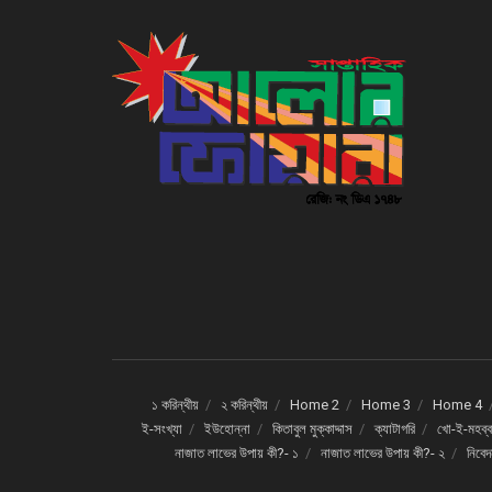
১ করিন্থীয়
২ করিন্থীয়
Home 2
Home 3
Home 4
ই-সংখ্যা
ইউহোন্না
কিতাবুল মুক্কাদ্দাস
ক্যাটাগরি
খো-ই-মহব্ব
নাজাত লাভের উপায় কী?- ১
নাজাত লাভের উপায় কী?- ২
নিবে