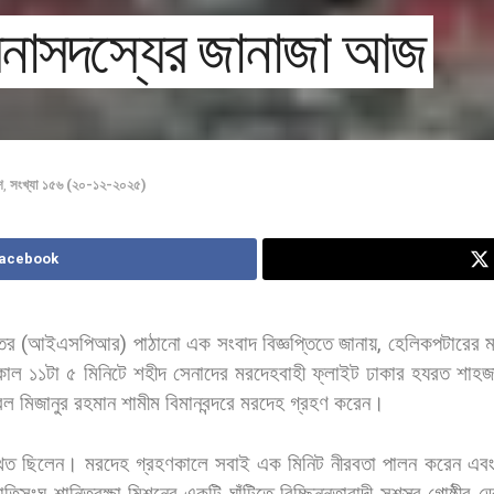
সেনাসদস্যের জানাজা আজ
শ
,
সংখ্যা ১৫৬ (২০-১২-২০২৫)
Facebook
তর
(
আইএসপিআর
)
পাঠানো
এক
সংবাদ
বিজ্ঞপ্তিতে
জানায়
,
হেলিকপটারের
ম
কাল
১১টা
৫
মিনিটে
শহীদ
সেনাদের
মরদেহবাহী
ফ্লাইট
ঢাকার
হযরত
শাহজ
েল
মিজানুর
রহমান
শামীম
বিমানবন্দরে
মরদেহ
গ্রহণ
করেন।
িত
ছিলেন।
মরদেহ
গ্রহণকালে
সবাই
এক
মিনিট
নীরবতা
পালন
করেন
এব
াতিসংঘ
শান্তিরক্ষা
মিশনের
একটি
ঘাঁটিতে
বিচ্ছিন্নতাবাদী
সশস্ত্র
গোষ্ঠীর
ড্