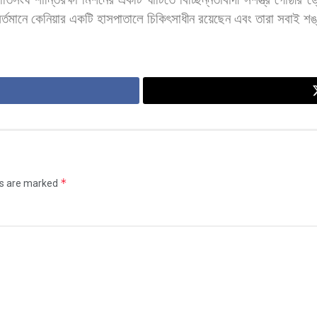
র্তমানে
কেনিয়ার
একটি
হাসপাতালে
চিকিৎসাধীন
রয়েছেন
এবং
তারা
সবাই
শঙ
*
ds are marked