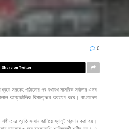
0
Share on Twitter
াধ্যমে
মরদেহ
পাঠানোর
পর
যথাযথ
সামরিক
মর্যাদায়
এসব
ালাল
আন্তর্জাতিক
বিমানবন্দরে
অবতরণ
করে।
বাংলাদেশ
ং
শহীদদের
প্রতি
সম্মান
জানিয়ে
স্যালুট
প্রদান
করা
হয়।
রোন
হামলায়
৬
জন
বাংলাদেশি
শান্তিরক্ষী
শহীদ
হন।
এ