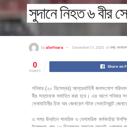
সুদানে নিহত ৬ বীর 
by
alorfoara
December 21, 2025
in
তথ্য
,
বাংলাদে
0
Share on 
SHARES
শনিবার
(
২০
ডিসেম্বর
)
আন্তঃবাহিনী
জনসংযোগ
পরিদফ
বীর
সন্তানকে
সমাহিত
করা
হবে। এর
আগে
শনিবার
স
সেনাবাহিনীর
চিফ
অব
জেনারেল
স্টাফ
লেফটেন্যান্ট
জেনার
এ
সময়
ঊর্ধ্বতন
সামরিক
ও
বেসামরিক
কর্মকর্তারা
উপস্থ
উল্লেখ্য
গত
১৩
ডিসেম্বর
সুদানের
আবেই
এলাকায়
জ