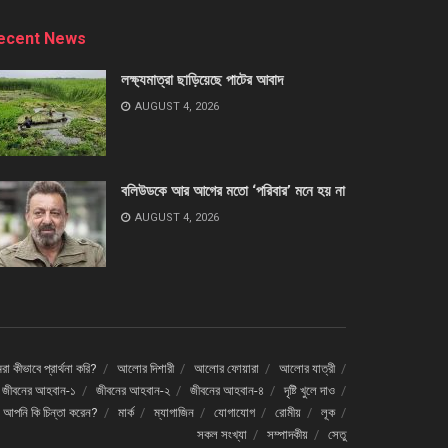
ecent News
লক্ষ্যমাত্রা ছাড়িয়েছে পাটের আবাদ
AUGUST 4, 2026
বলিউডকে আর আগের মতো ‘পরিবার’ মনে হয় না
AUGUST 4, 2026
া কীভাবে প্রার্থনা করি?
আলোর দিশারী
আলোর ফোয়ারা
আলোর যাত্রী
জীবনের আহবান-১
জীবনের আহবান-২
জীবনের আহবান-৪
দৃষ্টি খুলে দাও
ে আপনি কি চিন্তা করেন?
মার্ক
ম্যাগাজিন
যোগাযোগ
রোমীয়
লূক
সকল সংখ্যা
সম্পাদকীয়
সেতু