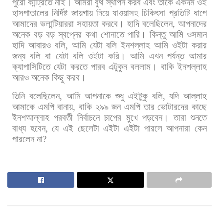
পুরো
কান্ট্রিতে
নাই।
আমরা
বুথ
স্থাপন
করব
এবং
তাকে
একদম
ওই
হাসপাতালের
নির্দিষ্ট
জায়গায়
নিয়ে
যাওয়াসহ
চিকিৎসা
প্রতিটি
ধাপে
আমাদের
ভলান্টিয়াররা
সহায়তা
করবে। হাদি
বলেছিলেন
,
আপনাদের
অনেক
বড়
বড়
স্বপ্নের
কথা
শোনাতে
পারি।
কিন্তু
আমি
ওসমান
হাদি
আবারও
বলি
,
আমি
যেটা
বলি
ইনশল্লাহ
আমি
ওইটা
করার
জন্য
বলি
বা
যেটা
বলি
ওইটা
করি।
আমি
এখন
পর্যন্ত
আমার
ক্যাপাসিটিতে
যেটা
করতে
পারব
এটুকুন
বললাম।
বাকি
ইনশল্লাহ
আরও
অনেক
কিছু
করব।
তিনি
বলেছিলেন
,
আমি
আপনাকে
শুধু
এইটুকু
বলি
,
যদি
আল্লাহ
আমাকে
এমপি
বানায়
,
বাকি
২৯৯
জন
এমপি
তার
ভোটারদের
কাছে
ইনশআল্লাহ
পরবর্তী
নির্বাচনে
চাপের
মুখে
পড়বেন।
তারা
শুনতে
বাধ্য
হবেন
,
যে
এই
ছেলেটা
এইটা
এইটা
পারলে
আপনারা
কেন
পারলেন
না
?