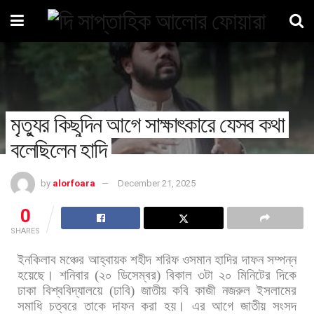
মৃত্যুর কিছুদিন আগে সাক্ষাৎকারে যেসব কথা
বলেছিলেন হাদি
by
alorfoara
December 21, 2025
0
SHARES
ইনকিলাব
মঞ্চের
আহ্বায়ক
শহীদ
শরিফ
ওসমান
হাদির
দাফন
সম্পন্ন
হয়েছে।
শনিবার
(
২০
ডিসেম্বর
)
বিকাল
৩টা
২০
মিনিটের
দিকে
ঢাকা
বিশ্ববিদ্যালয়ে
(
ঢাবি
)
জাতীয়
কবি
কাজী
নজরুল
ইসলামের
সমাধি
চত্বরে
তাকে
দাফন
করা
হয়।
এর
আগে
জাতীয়
সংসদ