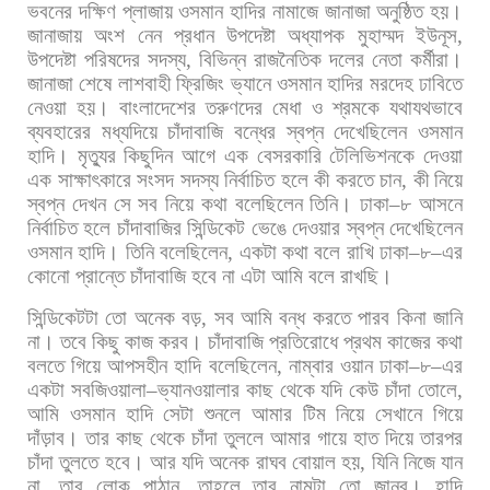
ভবনের
দক্ষিণ
প্লাজায়
ওসমান
হাদির
নামাজে
জানাজা
অনুষ্ঠিত
হয়।
জানাজায়
অংশ
নেন
প্রধান
উপদেষ্টা
অধ্যাপক
মুহাম্মদ
ইউনূস
,
উপদেষ্টা
পরিষদের
সদস্য
,
বিভিন্ন
রাজনৈতিক
দলের
নেতা
কর্মীরা।
জানাজা
শেষে
লাশবাহী
ফ্রিজিং
ভ্যানে
ওসমান
হাদির
মরদেহ
ঢাবিতে
নেওয়া
হয়। বাংলাদেশের
তরুণদের
মেধা
ও
শ্রমকে
যথাযথভাবে
ব্যবহারের
মধ্যদিয়ে
চাঁদাবাজি
বন্ধের
স্বপ্ন
দেখেছিলেন
ওসমান
হাদি। মৃত্যুর
কিছুদিন
আগে
এক
বেসরকারি
টেলিভিশনকে
দেওয়া
এক
সাক্ষাৎকারে
সংসদ
সদস্য
নির্বাচিত
হলে
কী
করতে
চান
,
কী
নিয়ে
স্বপ্ন
দেখন
সে
সব
নিয়ে
কথা
বলেছিলেন
তিনি। ঢাকা
–
৮
আসনে
নির্বাচিত
হলে
চাঁদাবাজির
সিন্ডিকেট
ভেঙে
দেওয়ার
স্বপ্ন
দেখেছিলেন
ওসমান
হাদি। তিনি
বলেছিলেন
,
একটা
কথা
বলে
রাখি
ঢাকা
–
৮
–
এর
কোনো
প্রান্তে
চাঁদাবাজি
হবে
না
এটা
আমি
বলে
রাখছি।
সিন্ডিকেটটা
তো
অনেক
বড়
,
সব
আমি
বন্ধ
করতে
পারব
কিনা
জানি
না।
তবে
কিছু
কাজ
করব। চাঁদাবাজি
প্রতিরোধে
প্রথম
কাজের
কথা
বলতে
গিয়ে
আপসহীন
হাদি
বলেছিলেন
,
নাম্বার
ওয়ান
ঢাকা
–
৮
–
এর
একটা
সবজিওয়ালা
–
ভ্যানওয়ালার
কাছ
থেকে
যদি
কেউ
চাঁদা
তোলে
,
আমি
ওসমান
হাদি
সেটা
শুনলে
আমার
টিম
নিয়ে
সেখানে
গিয়ে
দাঁড়াব।
তার
কাছ
থেকে
চাঁদা
তুললে
আমার
গায়ে
হাত
দিয়ে
তারপর
চাঁদা
তুলতে
হবে।
আর
যদি
অনেক
রাঘব
বোয়াল
হয়
,
যিনি
নিজে
যান
না
,
তার
লোক
পাঠান
,
তাহলে
তার
নামটা
তো
জানব। হাদি