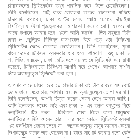
চাঁদাবাজদের
সিন্ডিকেটের
তথ্য
পাবলিক
করে
দিতে
চেয়েছিলেন।
তিনি
বলেছিলেন
,
যেই
রাঘব
বোয়ালরা
তাদের
ছানাপোনা
পাঠিয়ে
চাঁদাবাজি
করাবেন
,
ঢাকা
আটের
মধ্যে
,
আমি
সংসদে
দাঁড়াইয়া
বিসমিল্লাহ
বইলা
প্রত্যেকের
নাম
প্রকাশ
করে
দেবো।
এরপরে
যা
আছে
কপালে
আমার
হবে
এইটা
আমি
করবই। তিন
নম্বরে
তিনি
ঢাকা
–
৮
কেন্দ্রিক
বিভিন্ন
হাসপাতাল
ঘিরে
গড়ে
ওঠা
চিকিৎসা
সিন্ডিকেটও
ভেঙে
ফেলতে
চেয়েছিলেন। তিনি
বলেছিলেন
,
পুরো
বাংলাদেশের
চিকিৎসা
ব্যবস্থার
হাব
হলো
শাহবাগ।
শুধু
ঢাকা
–
৮
না
,
পিজি
,
বারডেম
,
ঢাকা
মেডিকেলে
এমনভাবে
সিন্ডিকেট
করে
রাখা
হয়েছে
,
চিকিৎসাতো
চিকিৎসা
আপনি
মরে
গেলেও
আপনার
লাশটা
নিয়ে
অ্যাম্বুলেন্স
সিন্ডিকেট
করা
হবে।
আপনার
কাছে
চাওয়া
হবে
২০
হাজার
টাকা
ওই
টাকার
কমে
যদি
কেউ
১৫
হাজারে
যেতে
চায়
,
আপনার
মরদেহ
অ্যাম্বুলেন্সে
তোলা
হয়
না।
তিনি
বলেছিলেন
,
আপনি
চিন্তা
করেন
কেমন
দেশে
আমরা
আছি।
আমি
ইনকলাব
মঞ্চের
ভাই
এবং
ঢাকা
–
৮
–
এর
তরুণ
বন্ধুদের
নিয়ে
ভলান্টিয়ারি
টিম
করব।
চিকিৎসা
সেবা
নিতে
আসা
মানুষকে
ভলান্টিয়ার
সার্ভিস
দেবেন
তারা।
এর
ফলে
কোনো
সিন্ডিকেট
ব্যবসা
এই
হসপিটাল
জোনে
চলবে
না।
অনেক
অসুস্থ
মানুষ
আসেন
কোনো
ডিপার্টমেন্টে
যাবেন
তার
বোঝেন
না।
তারে
সাপোর্ট
করবার
মতো
কেউ