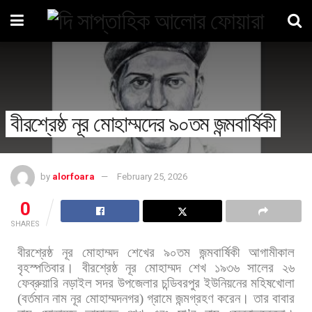
বীরশ্রেষ্ঠ নূর মোহাম্মদের ৯০তম জন্মবার্ষিকী
by
alorfoara
February 25, 2026
0
SHARES
বীরশ্রেষ্ঠ
নূর
মোহাম্মদ
শেখের
৯০তম
জন্মবার্ষিকী
আগামীকাল
বৃহস্পতিবার।
বীরশ্রেষ্ঠ
নূর
মোহাম্মদ
শেখ
১৯৩৬
সালের
২৬
ফেব্রুয়ারি
নড়াইল
সদর
উপজেলার
চন্ডিবরপুর
ইউনিয়নের
মহিষখোলা
(
বর্তমান
নাম
নূর
মোহাম্মদনগর
)
গ্রামে
জন্মগ্রহণ
করেন।
তার
বাবার