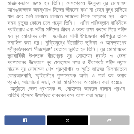
মারাত্মকভাবে
জখম
হন
তিনি।
দেশপ্রেমে
উদ্বুদ্ধ
নূর
মোহাম্মদ
আশঙ্কাজনক
অবস্থায়ও
নিজের
জীবনের
কথা
না
ভেবে
যুদ্ধ
চালিয়ে
যান
এবং
গুলি
চালাতে
চালাতে
সামনের
দিকে
অগ্রসর
হন।
এক
সময়
মৃত্যুর
কোলে
ঢলে
পড়েন
তিনি।
এদিন
পাকিস্তান
বাহিনীকে
প্রতিরোধ
এবং
দলীয়
সঙ্গীদের
জীবন
ও
অস্ত্র
রক্ষা
করতে
গিয়ে
শহীদ
হন
নূর
মোহাম্মদ
শেখ।
যশোরের
শার্শা
উপজেলার
কাশিপুরে
তাকে
সমাহিত
করা
হয়।
মুক্তিযুদ্ধে
বীরোচিত
ভূমিকা
ও
আত্মত্যাগের
স্বীকৃতিস্বরূপ
‘
বীরশ্রেষ্ঠ
’
খেতাবে
ভূষিত
হন
তিনি। নূর
মোহাম্মদের
জন্মবার্ষিকী
উপলক্ষে
বীরশ্রেষ্ঠ
নূর
মোহাম্মদ
ট্রাস্ট
ও
জেলা
প্রশাসনের
উদ্যোগে
নূর
মোহাম্মদ
নগর
ও
বীরশ্রেষ্ঠ
শহীদ
ল্যান্স
নায়েক
নূর
মোহাম্মদ
শেখ
গ্রন্থাগার
ও
স্মৃতি
জাদুঘর
মিলনায়তনে
কোরআনখানি
,
স্মৃতিসৌধে
পুস্পস্তবক
অর্পণ
ও
গার্ড
অব
অনার
প্রদান
,
আলোচনা
সভা
,
দোয়া
মাহফিলের
আয়োজন
করা
হয়েছে।
অনুষ্ঠানে
জেলা
প্রশাসক
ড
.
মোহাম্মদ
আবদুল
ছালাম
প্রধান
অতিথি
হিসেবে
উপস্থিত
থাকবেন
বলে
আশা
করা
হচ্ছে।