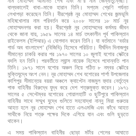
নাম
মোহাম্মদ
আমানত
শেখ
এবং
মা
’
র
নাম
জেন্নাতুন্নেছা।
বাল্যকালেই
বাবা
–
মাকে
হারান
তিনি।
সপ্তম
শ্রেণি
পর্যন্ত
লেখাপড়া
করেছেন
তিনি।
বীরশ্রেষ্ঠ
নূর
মোহাম্মদ
শেখের
জন্মভূমি
মহিষখোলার
নাম
পরিবর্তন
করে
২০০৮
সালের
১৮
মার্চ
নূর
মোহাম্মদনগর
করা
হয়।
বীরশ্রেষ্ঠ
নূর
মোহাম্মদের
কর্মময়
জীবন
থেকে
জানা
যায়
,
১৯৫৯
সালের
১৪
মার্চ
তৎকালীন
পূর্ব
পাকিস্তান
রাইফেলস
(
ইপিআর
)
এ
যোগদান
করেন
তিনি।
যা
বর্তমানে
‘
বর্ডার
গার্ড
অব
বাংলাদেশ
’ (
বিজিবি
)
হিসেবে
পরিচিত।
দীর্ঘদিন
দিনাজপুর
সীমান্তে
চাকরি
করার
পর
১৯৭০
সালের
১০
জুলাই
যশোর
সেক্টরে
বদলি
হন
তিনি।
পরবর্তীতে
ল্যান্স
নায়েক
হিসেবে
পদোন্নতি
পান
তিনি।
১৯৭১
সালে
যশোর
অঞ্চল
নিয়ে
গঠিত
৮
নম্বর
সেক্টরে
মুক্তিযুদ্ধে
অংশ
নেন।
নূর
মোহাম্মদ
শেখ
যশোরের
শার্শা
উপজেলার
কাশিপুর
সীমান্তের
বয়রা
অঞ্চলে
ক্যাপ্টেন
নাজমুল
হুদার
নের্তৃত্বে
পাক
বাহিনীর
বিরুদ্ধে
যুদ্ধ
করে
দেশ
শত্রুমুক্ত
করেন।
১৯৭১
সালের
৫
সেপ্টেম্বর
যশোরের
গোয়ালহাটি
ও
ছুটিপুরে
পাকিস্তান
বাহিনীর
সাথে
সম্মুখ
যুদ্ধে
গুলিতে
সহযোদ্ধা
নান্নু
মিয়া
গুরুতর
আহত
হলে
নূর
মোহাম্মদ
শেখ
হাতে
এলএমজি
এবং
কাঁধে
আহত
সাথীকে
নিয়ে
শত্রু
পক্ষের
দিকে
এগিয়ে
যান
এবং
গুলি
ছুড়তে
থাকেন।
এ
সময়
পাকিস্তান
বাহিনীর
ছোড়া
মর্টার
শেলের
আঘাতে