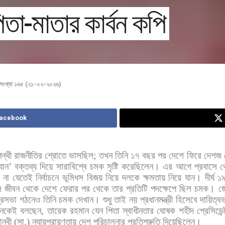
তা-মাতার কার্বন কপি
সংখ্যা ১৬৫ (২১-০২-২০২৬)
Facebook
ন্থী
রাজনীতির
শ্রোতে
ভাসছিল
;
তখন
তিনি
১৭
বছর
পর
দেশে
ফিরে
দেশজ
্যান
’
বক্তব্য
দিয়ে
সারাবিশ্বে
চমক
সৃষ্টি
করেছিলেন।
এর
আগে
প্রবাসে
থ
না
যেতেই
নির্বাচনে
ভূমিধস
বিজয়
নিয়ে
দলকে
ক্ষমতায়
নিয়ে
যান।
দীর্ঘ
১
স
জীবন
থেকে
দেশে
ফেরার
পর
থেকে
তার
প্রতিটি
পদক্ষেপে
ছিল
চমক।
জ
ত্রিসভা
গঠনেও
তিনি
চমক
দেখান।
শুধু
তাই
নয়
প্রধানমন্ত্রী
হিসেবে
দায়িত্ব
েকেই
বলছেন
,
তারেক
রহমান
যেন
পিতা
স্বাধীনতার
ঘোষক
শহীদ
প্রেসিডেন্
ানবী
(
সা
.)
ন্যায়পরায়ণতায়
দেশ
পরিচালনার
প্রতিশ্রুতি
দিয়েছিলেন।