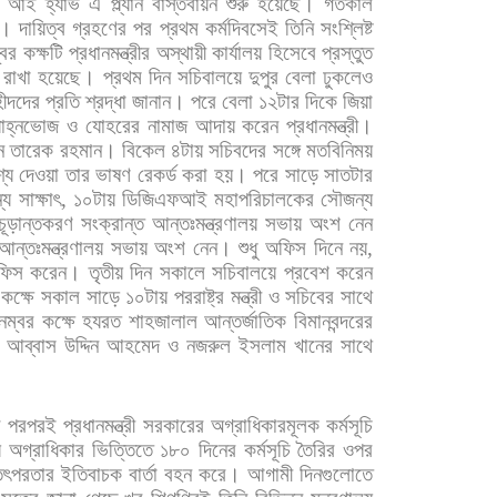
আই
হ্যাভ
এ
প্ল্যান
বাস্তবায়ন
শুরু
হয়েছে।
গতকাল
ি।
দায়িত্ব
গ্রহণের
পর
প্রথম
কর্মদিবসেই
তিনি
সংশ্লিষ্ট
্বর
কক্ষটি
প্রধানমন্ত্রীর
অস্থায়ী
কার্যালয়
হিসেবে
প্রস্তুত
রাখা
হয়েছে।
প্রথম
দিন
সচিবালয়ে
দুপুর
বেলা
ঢুকলেও
ীদদের
প্রতি
শ্রদ্ধা
জানান।
পরে
বেলা
১২টার
দিকে
জিয়া
যাহ্নভোজ
ও
যোহরের
নামাজ
আদায়
করেন
প্রধানমন্ত্রী।
ন
তারেক
রহমান।
বিকেল
৪টায়
সচিবদের
সঙ্গে
মতবিনিময়
শ্য
দেওয়া
তার
ভাষণ
রেকর্ড
করা
হয়।
পরে
সাড়ে
সাতটার
্য
সাক্ষাৎ
,
১০টায়
ডিজিএফআই
মহাপরিচালকের
সৌজন্য
চূড়ান্তকরণ
সংক্রান্ত
আন্তঃমন্ত্রণালয়
সভায়
অংশ
নেন
আন্তঃমন্ত্রণালয়
সভায়
অংশ
নেন।
শুধু
অফিস
দিনে
নয়
,
ফিস
করেন।
তৃতীয়
দিন
সকালে
সচিবালয়ে
প্রবেশ
করেন
কক্ষে
সকাল
সাড়ে
১০টায়
পররাষ্ট্র
মন্ত্রী
ও
সচিবের
সাথে
নম্বর
কক্ষে
হযরত
শাহজালাল
আন্তর্জাতিক
বিমানবন্দরের
আব্বাস
উদ্দিন
আহমেদ
ও
নজরুল
ইসলাম
খানের
সাথে
র
পরপরই
প্রধানমন্ত্রী
সরকারের
অগ্রাধিকারমূলক
কর্মসূচি
য
অগ্রাধিকার
ভিত্তিতে
১৮০
দিনের
কর্মসূচি
তৈরির
ওপর
মতৎপরতার
ইতিবাচক
বার্তা
বহন
করে।
আগামী
দিনগুলোতে