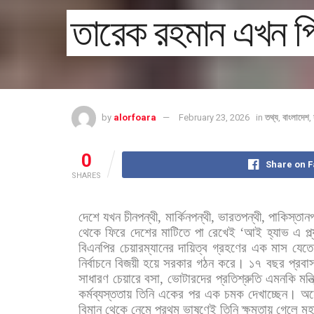
তারেক রহমান এখন পি
by
alorfoara
February 23, 2026
in
তথ্য
,
বাংলাদেশ
,
0
Share on 
SHARES
দেশে
যখন
চীনপন্থী
,
মার্কিনপন্থী
,
ভারতপন্থী
,
পাকিস্তানপ
থেকে
ফিরে
দেশের
মাটিতে
পা
রেখেই
‘
আই
হ্যাভ
এ
প্ল
বিএনপির
চেয়ারম্যানের
দায়িত্ব
গ্রহণের
এক
মাস
যেতে
নির্বাচনে
বিজয়ী
হয়ে
সরকার
গঠন
করে।
১৭
বছর
প্রবা
সাধারণ
চেয়ারে
বসা
,
ভোটারদের
প্রতিশ্রুতি
এমনকি
মন্
কর্মব্যস্ততায়
তিনি
একের
পর
এক
চমক
দেখাচ্ছেন।
অন
বিমান
থেকে
নেমে
প্রথম
ভাষণেই
তিনি
ক্ষমতায়
গেলে
মহ