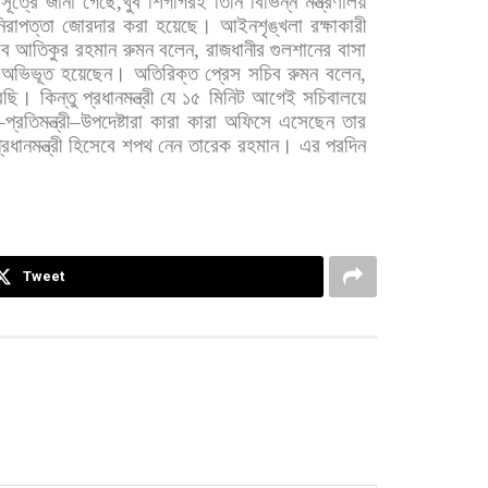
সূত্রে
জানা
গেছে
,
খুব
শিগগিরই
তিনি
বিভিন্ন
মন্ত্রণালয়
িরাপত্তা
জোরদার
করা
হয়েছে।
আইনশৃঙ্খলা
রক্ষাকারী
িব
আতিকুর
রহমান
রুমন
বলেন
,
রাজধানীর
গুলশানের
বাসা
অভিভূত
হয়েছেন।
অতিরিক্ত
প্রেস
সচিব
রুমন
বলেন
,
রছি।
কিন্তু
প্রধানমন্ত্রী
যে
১৫
মিনিট
আগেই
সচিবালয়ে
–
প্রতিমন্ত্রী
–
উপদেষ্টারা
কারা
কারা
অফিসে
এসেছেন
তার
্রধানমন্ত্রী
হিসেবে
শপথ
নেন
তারেক
রহমান।
এর
পরদিন
Tweet