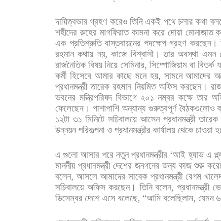
দায়িত্বভার
গ্রহণ
করেও
তিনি
একই
পথে
চলার
কথা
বল
শহীদের
রুহের
মাগফিরাত
কামনা
করে
দোয়া
মোনাজাত
ক
এক
প্রতিশ্রুতি
বাস্তবায়নের
পদক্ষেপ
গ্রহণ
করছেন।
রহমান
কথায়
নয়
,
কাজে
বিশ্বাসী।
তার
অবস্থা
এমন
রাজনৈতিক
বিষয়
নিয়ে
সেমিনার
,
সিম্পোজিয়াম
বা
বিতর্ক
য
কর্মী
হিসেবে
আমার
কাছে
মনে
হয়
,
সামনে
আমাদের
অ
প্রধানমন্ত্রী
তারেক
রহমান
নিয়মিত
অফিস
করছেন।
রাজ
ভবনের
মন্ত্রিপরিষদ
বিভাগে
২০১
নম্বর
কক্ষে
তার
অ
ফেলেছেন।
পাশাপাশি
অন্যান্য
গুরুত্বপূর্ণ
বৈঠকগুলোও
১২টা
৩১
মিনিটে
সচিবালয়ে
আসেন
প্রধানমন্ত্রী
তারেক
উন্নয়ন
পরিকল্পনা
ও
প্রধানমন্ত্রীর
কার্যালয়
থেকে
চাওয়া
হ
এ
গুলো
আসার
পরে
নতুন
প্রধানমন্ত্রীর
‘
আই
হ্যাভ
এ
প্ল
মাননীয়
প্রধানমন্ত্রী
দেশের
জনগনের
জন্য
কাজ
শুরু
করে
বলেন
,
আসলে
আমাদের
সাবেক
প্রধানমন্ত্রী
বেগম
খালেদ
সচিবালয়ে
অফিস
করছেন।
তিনি
বলেন
,
প্রধানমন্ত্রী
ভো
ডিসেম্বর
দেশে
এসে
বলেছে
, “
আমি
বলেছিলাম
,
যেমন
৬