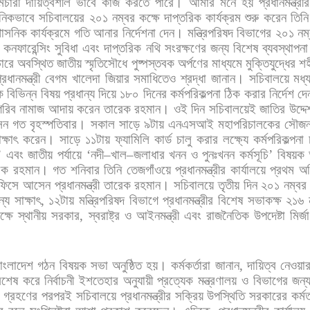
্মচারী
দায়িত্বশীল
ভাবে
কাজ
করতে
পারে।
আমার
মনে
হয়
প্রধানমন্ত্রীর
ানিকভাবে
সচিবালয়ের
২০১
নম্বর
কক্ষে
দাপ্তরিক
কার্যক্রম
শুরু
করেন
তিন
শাসনিক
কার্যক্রমে
গতি
আনার
নির্দেশনা
দেন।
মন্ত্রিপরিষদ
বিভাগের
২০১
নম
কনফারেন্সিং
সুবিধা
এবং
দাপ্তরিক
নথি
সংরক্ষণের
জন্য
বিশেষ
ব্যবস্থাপনা
ারে
অবস্থিত
জাতীয়
স্মৃতিসৌধে
পুষ্পস্তবক
অর্পণের
মাধ্যমে
মুক্তিযুদ্ধের
শহ
্রধানমন্ত্রী
বেগম
খালেদা
জিয়ার
সমাধিতেও
শ্রদ্ধা
জানান।
সচিবালয়ে
মধ্
ে
বিভিন্ন
বিষয়
প্রধান্য
দিয়ে
১৮০
দিনের
কর্মপরিকল্পনা
ঠিক
করার
নির্দেশ
দে
গরিব
নামাজ
আদায়
করেন
তারেক
রহমান।
ওই
দিন
সচিবালয়েই
জাতির
উদ্দে
েন
গত
বৃহস্পতিবার।
সকাল
সাড়ে
৯টায়
এনএসআই
মহাপরিচালকের
সৌজন
ক্ষাৎ
করেন।
সাড়ে
১১টায়
ফ্যামিলি
কার্ড
চালু
করার
লক্ষ্যে
কর্মপরিকল্পনা
’
এবং
জাতীয়
পর্যায়ে
‘
নদী
–
খাল
–
জলাধার
খনন
ও
পুনঃখনন
কর্মসূচি
’
বিষয়ক
েক
রহমান।
গত
শনিবার
তিনি
তেজগাঁওয়ে
প্রধানমন্ত্রীর
কার্যালয়ে
প্রথম
অ
ফিসে
আসেন
প্রধানমন্ত্রী
তারেক
রহমান।
সচিবালয়ে
তৃতীয়
দিন
২০১
নম্বর
্য
সাক্ষাৎ
,
১২টায়
মন্ত্রিপরিষদ
বিভাগে
প্রধানমন্ত্রীর
বিশেষ
সভাকক্ষ
২১৬
ক্ষে
স্থানীয়
সরকার
,
স্বরাষ্ট্র
ও
আইনমন্ত্রী
এবং
রাজনৈতিক
উপদেষ্টা
মির্জা
াংলাদেশ
গঠন
বিষয়ক
সভা
অনুষ্ঠিত
হয়।
কর্মকর্তারা
জানান
,
দায়িত্ব
নেওয়া
িশেষ
করে
নির্বাচনী
ইশতেহার
অনুযায়ী
প্রত্যেক
মন্ত্রণালয়
ও
বিভাগের
জন্
গ্রহণের
পরপরই
সচিবালয়ে
প্রধানমন্ত্রীর
সক্রিয়
উপস্থিতি
সরকারের
কর্