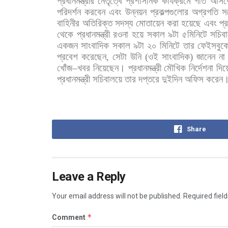
প্রধানমন্ত্রীর
নেতৃত্বে
প্রশাসনিক
কার্যক্রমে
গতি
আসব
পরিদর্শন
করবেন
এবং
উন্নয়ন
প্রকল্পগুলোর
অগ্রগতি
স
বাহিনীর
অতিরিক্ত
সদস্য
মোতায়েন
করা
হয়েছে
এবং
প্
থেকে
প্রধানমন্ত্রী
রওনা
হয়ে
সকাল
৯টা
৫মিনিটে
সচিব
একজন
সাংবাদিক
সকাল
৯টা
২০
মিনিটে
তার
ফেইসবুক
প্রবেশ
করেছেন
,
সেটা
উনি
(
ওই
সাংবাদিক
)
জানেন
না
খোঁজ
–
খবর
নিয়েছেন।
প্রধানমন্ত্রী
মৌখিক
নির্দেশনা
দিয়
প্রধানমন্ত্রী
সচিবালয়ে
তার
দপ্তরে
দুইদিন
অফিস
করেন
Share
Leave a Reply
Your email address will not be published.
Required fiel
*
Comment