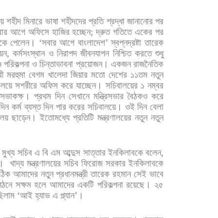
ীয়
শহীদ
মিনারে
ভাষা
শহীদদের
প্রতি
শ্রদ্ধা
জানানোর
পর
ার
আগে
অফিসে
হাজির
হচ্ছেন
;
দ্রুত
গতিতে
একের
পর
কে
পেলেন।
‘
সবার
আগে
বাংলাদেশ
’
স্বপ্নদ্রষ্টা
তারেক
ায়ন
,
কর্মসংস্থান
ও
নিরাপদ
জীবনযাপন
নিশ্চিত
করতে
শুধু
ও
পরিকল্পনা
ও
চিন্তাভাবনা
প্রয়োজন।
একজন
রাজনৈতিক
রী
মরহুমা
বেগম
খালেদা
জিয়ার
মতো
দেশের
১১তম
নতুন
ালয়ে
সশরীরে
অফিস
করে
যাচ্ছেন।
সচিবালয়ের
১
নম্বর
সভাকক্ষ।
প্রথম
দিন
সেখানে
মন্ত্রিসভার
বৈঠকও
করে
দিন
কর্ম
ব্যস্ত
দিন
পার
করের
সচিবালয়ে।
ওই
দিন
বেলা
ালয়
ছাড়েন।
ইতোমধ্যে
প্রতিটি
মন্ত্রণালয়ের
নতুন
নতুন
মুখ্য
সচিব
এ
বি
এম
আব্দুস
সাত্তার
ইনকিলাবকে
বলেন
,
।
খাদ্য
মন্ত্রণালয়ের
সচিব
ফিরোজ
সরকার
ইনকিলাবকে
ঠিক
আমাদের
নতুন
প্রধানমন্ত্রী
তারেক
রহমান
সেই
ভাবে
গঠনে
সক্ষম
হলে
আমাদের
একটি
পরিকল্পনা
রয়েছে।
২৫
িলাম
‘
আই
হ্যাভ
এ
প্ল্যান
’
।