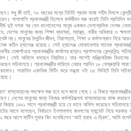
ছেন।
শুধু
কী
তাই
,
৭৮
বছরের
মধ্যে
তিনিই
প্রথম
ভাষা
শহীদ
দিবসে
কেন্দ্র
রেন।
পাশাপাশি
প্রধানমন্ত্রী
হিসেবে
কর্মজীবন
শুরু
করেই
তিনি
প্রতিদিন
সব
দীর্ঘ
দুই
দশক
পর
যেন
বাংলাদেশের
মানুষ
একজন
দেশপ্রেমিক
দেশজ
নেতা
যে
,
দেশের
মানুষের
জন্য
শিক্ষা
ব্যবস্থা
,
স্বাস্থ্য
,
নারীর
অধিকার
ও
ক্ষমত
থেষ্ট
নয়।
মানুষের
দৈনন্দিন
জীবন
,
নিরাপত্তা
,
শিক্ষা
ও
কর্মসংস্থান
নিয়ে
আর
নেক
কঠিন
চ্যালেঞ্জ
রয়েছে।
সেই
চ্যালেঞ্জ
মোকাবেলায়
সাবেক
প্রধানমন্ত্
ধানীর
তেজগাঁওয়ে
প্রধানমন্ত্রীর
কার্যালয়
ছাড়াও
প্রশাসনের
কেন্দ্রবিন্দু
সচিব
ফিস।
সেই
অফিসে
বসছেন
নিয়মিত।
তার
পাশেই
মন্ত্রিপরিষদ
বিভাগের
করছেন
সচিবালয়ে।
প্রধানমন্ত্রীর
দায়িত্ব
নেয়ার
পরদিন
১৮
ফেব্রুয়ারি
সারা
রহমান।
সারাদিন
একাধিক
মিটিং
করে
সন্ধ্যা
৭টা
৩৫
মিনিটে
তিনি
সচিব
য়েছে।
্যান
’
বাস্তবায়নের
পদক্ষেপ
শুরু
হবে
বলে
জানা
গেছে। এ
বিষয়ে
প্রধানমন্ত্রীর
ছেন।
দেশের
মানুষের
জন্য
নিজের
কর্মপরিকল্পনা
বাস্তবায়নের
কাজ
করছেন
া
জিয়ার
১৯৯১
সালে
প্রধানমন্ত্রী
হয়ে
যে
ভাবে
অফিস
করেছেন
সচিবালয়ে
টের
আগে
বলেছেন
,
নির্বাচনে
ইনশাল্লাহ
জনগণের
ম্যান্ডেট
নিয়ে
সরকার
২
বছর
আগে
মার্টিন
লুথার
কিং
বলেছিলেন
‘
আই
হ্যাভ
এ
ড্রিম
’,
আমি
বলেছ