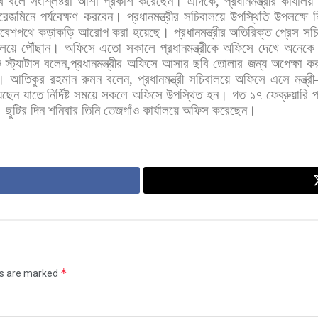
ে
বলে
সংশ্লিষ্টরা
আশা
প্রকাশ
করেছেন।
এদিকে
,
প্রধানমন্ত্রীর
কার্যালয়
রেজমিনে
পর্যবেক্ষণ
করবেন।
প্রধানমন্ত্রীর
সচিবালয়ে
উপস্থিতি
উপলক্ষে
ন
রবেশপথে
কড়াকড়ি
আরোপ
করা
হয়েছে।
প্রধানমন্ত্রীর
অতিরিক্ত
প্রেস
সচ
ালয়ে
পৌঁছান।
অফিসে
এতো
সকালে
প্রধানমন্ত্রীকে
অফিসে
দেখে
অনেকে
ে
স্ট্যাটাস
বলেন
,
প্রধানমন্ত্রীর
অফিসে
আসার
ছবি
তোলার
জন্য
অপেক্ষা
ক
। আতিকুর
রহমান
রুমন
বলেন
,
প্রধানমন্ত্রী
সচিবালয়ে
অফিসে
এসে
মন্ত্রী
েছেন
যাতে
নির্দিষ্ট
সময়ে
সকলে
অফিসে
উপস্থিত
হন।
গত
১৭
ফেব্রুয়ারি
প
।
ছুটির
দিন
শনিবার
তিনি
তেজগাঁও
কার্যালয়ে
অফিস
করেছেন।
*
ds are marked