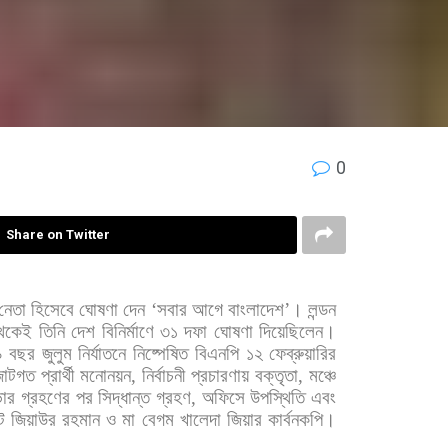
0
Share on Twitter
নেতা
হিসেবে
ঘোষণা
দেন
‘
সবার
আগে
বাংলাদেশ
’
।
লন্ডন
েকেই
তিনি
দেশ
বিনির্মাণে
৩১
দফা
ঘোষণা
দিয়েছিলেন।
৯
বছর
জুলুম
নির্যাতনে
নিষ্পেষিত
বিএনপি
১২
ফেব্রুয়ারির
োটগত
প্রার্থী
মনোনয়ন
,
নির্বাচনী
প্রচারণায়
বক্তৃতা
,
মঞ্চে
ভার
গ্রহণের
পর
সিদ্ধান্ত
গ্রহণ
,
অফিসে
উপস্থিতি
এবং
ট
জিয়াউর
রহমান
ও
মা
বেগম
খালেদা
জিয়ার
কার্বনকপি।