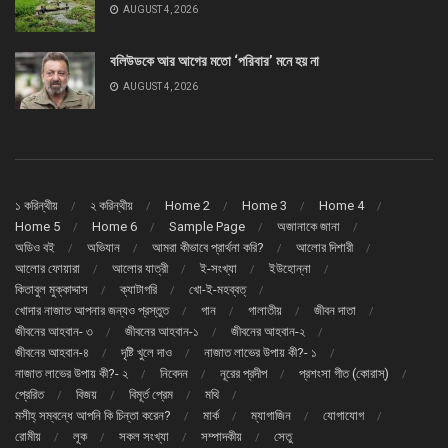
AUGUST 4, 2026
বলিউডকে আর আগের মতো ‘পরিবার’ মনে হয় না
AUGUST 4, 2026
১ করিন্থীয়
২ করিন্থীয়
Home 2
Home 3
Home 4
Home 5
Home 6
Sample Page
অজানাকে জানা
অডিও বই
অভিযান
আমরা কীভাবে প্রার্থনা করি?
আলোর দিশারী
আলোর ফোয়ারা
আলোর যাত্রী
ই-সংখ্যা
ইউহোন্না
কিতাবুল মুক্কাদ্দাস
ক্যাটাগরি
খো-ই-মহব্বত্
খোদার নাজাত আপনার জন্যও প্রস্তুত
গান
গালাতীয়
জীবন দাতা
জীবনের আহবান- ৩
জীবনের আহবান-১
জীবনের আহবান-২
জীবনের আহবান-৪
দৃষ্টি খুলে দাও
নাজাত লাভের উপায় কী?- ১
নাজাত লাভের উপায় কী?- ২
নিবেদন
নূরের প্রদীপ
প্রশংসা গীত (কোরাস্)
প্রেরিত
বিজয়
বিমূর্ত প্রেম
মথি
মসীহ্ সম্বন্ধে আপনি কি চিন্তা করেন?
মার্ক
ম্যাগাজিন
যোগাযোগ
রোমীয়
লূক
সকল সংখ্যা
সম্পাদকীয়
সেতু