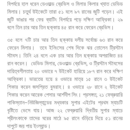
বিপর্যয়ে
হাল
ধরেন
ডেওয়াল্ড
ব্রেভিস
ও
মিলার
কিলার
খ্যাত
ডেভিড
মিলার।
চতুর্থ
উইকেটে
তারা
৫১
বলে
৯৭
রানের
জুটি
গড়েন।
এই
জুটি
ভাঙার
পর
ফের
ব্যাটিং
বিপর্যয়ে
পড়ে
দক্ষিণ
আফ্রিকা। ২৯
বলে
তিন
চার
আর
তিন
ছক্কায়
৪৫
রান
করে
ফেরেন
ব্রেভিস।
৩৫
বলে
৭টি
চার
আর
তিন
ছক্কায়
দলীয়
সর্বোচ্চ
৬৩
রান
করে
ফেরেন
মিলার।
তবে
ইনিংসের
শেষ
দিকে
ঝর
তোলেন
ট্রিস্টান
স্টাবস।
তিনি
২৪
বলে
এক
চার
আর
তিন
ছক্কায়
অপরাজিত
৪৪
রান
করেন।
ডেভিড
মিলার
,
ডেওয়াল্ড
ব্রেভিস
,
ও
ট্রিস্টান
স্টাবসের
দায়িত্বশীলতায়
২০
ওভারে
৭
উইকেট
হারিয়ে
১৮৭
রান
করে
দক্ষিণ
আফ্রিকা। ভারতের
হয়ে
৪
ওভারে
মাত্র
১৫
রানে
৩
উইকেট
শিকার
করেন
জসপ্রিত
বুমরাহ।
৪
ওভারে
২৮
রানে
২
উইকেট
শিকার
করেন
আরেক
পেসার
আর্শদীপ
সিং। প্রসঙ্গত
,
২১
ফেব্রুয়ারি
পাকিস্তান
–
নিউজিল্যান্ডের
মধ্যকার
সুপার
এইটের
প্রথম
ম্যাচটি
বৃষ্টিতে
ভেসে
যায়।
আজ
২২
ফেব্রুয়ারি
দ্বিতীয়
সুপার
ম্যাচে
শ্রীলংকাকে
তাদের
ঘরের
মাঠে
৯৫
রানে
গুঁড়িয়ে
দিয়ে
৫১
রানের
দাপুটে
জয়
পায়
ইংল্যান্ড।