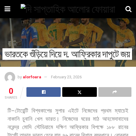
ভারতকে গুঁড়িয়ে দিয়ে দ. আফ্রিকার দাপুটে জয়
by
alorfoara
February 23, 2026
0
SHARES
টি
–
টোয়েন্টি
বিশ্বকাপের
সুপার
এইটে
নিজেদের
প্রথম
ম্যাচেই
নাকানি
চুবানি
খেল
ভারত।
নিজেদের
ঘরের
মাঠ
আহমেদাবাদের
নরেন্দ্র
মোদি
স্টেডিয়ামে
দক্ষিণ
আফ্রিকার
বিপক্ষে
১৮৮
রানের
টার্গেট
তাড়ায়
ভারত
হেরে
যায়
৭৬
রানের
বিশাল
ব্যবধানে। রোববার