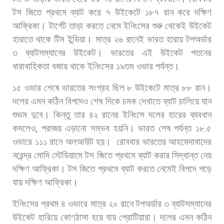
টস
জিতে
প্রথমে
ব্যাট
করে
৭
উইকেটে
১৮৭
রান
করে
দক্ষিণ
আফ্রিকা।
টার্গেট
তাড়া
করতে
নেমে
ইনিংসের
শুরু
থেকেই
উইকেট
হারাতে
থাকে
টিম
ইন্ডিয়া।
মাত্র
২৬
রানেই
ভারত
হারায়
টপঅর্ডার
৩
ব্যাটসম্যানের
উইকেট। ভারতের
এই
উইকেট
পতনের
ধারাবাহিকতা
বজায়
থাকে
ইনিংসের
১৯তম
ওভার
পর্যন্ত।
১৫
ওভার
শেষে
ভারতের
সংগ্রহ
ছিল
৮
উইকেটে
মাত্র
৮৮
রান।
দলের
এমন
কঠিন
বিপদেও
শেষ
দিকে
চমক
দেখাতে
ব্যাট
চালিয়ে
যান
শুভম
দুবে।
কিন্তু
তার
৪২
রানের
ইনিংসে
দলের
হারের
ব্যবধান
কমলেও
,
পরাজয়
এড়ানো
সম্ভব
হয়নি।
ভারত
শেষ
পর্যন্ত
১৮
.
৫
ওভারে
১১১
রানে
অলআউট
হয়।
রোববার
ভারতের
আহমেদাবাদের
নরেন্দ্র
মোদি
স্টেডিয়ামে
টস
জিতে
প্রথমে
ব্যাট
করার
সিদ্ধান্ত
নেয়
দক্ষিণ
আফ্রিকা। টস
জিতে
প্রথমে
ব্যাট
করতে
নেমেই
বিপদে
পড়ে
যায়
দক্ষিণ
আফ্রিকা।
ইনিংসের
প্রথম
৪
ওভারে
মাত্র
২০
রানে
টপঅর্ডার
৩
ব্যাটসম্যানের
উইকেট
হারিয়ে
কোণঠাসা
হয়ে
যায়
প্রোটিয়ারা। দলের
এমন
কঠিন