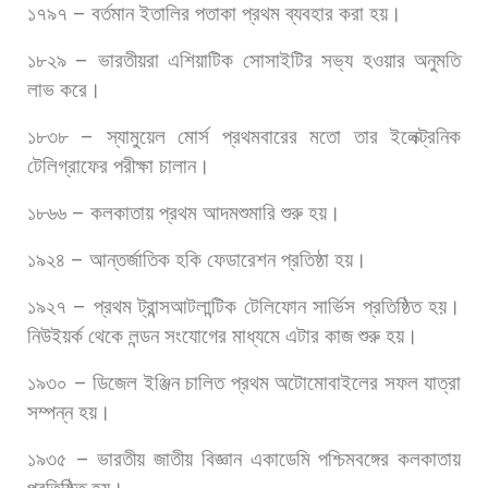
১৭৯৭
–
বর্তমান
ইতালির
পতাকা
প্রথম
ব্যবহার
করা
হয়।
১৮২৯
–
ভারতীয়রা
এশিয়াটিক
সোসাইটির
সভ্য
হওয়ার
অনুমতি
লাভ
করে।
১৮৩৮
–
স্যামুয়েল
মোর্স
প্রথমবারের
মতো
তার
ইলেক্ট্রনিক
টেলিগ্রাফের
পরীক্ষা
চালান।
১৮৬৬
–
কলকাতায়
প্রথম
আদমশুমারি
শুরু
হয়।
১৯২৪
–
আন্তর্জাতিক
হকি
ফেডারেশন
প্রতিষ্ঠা
হয়।
১৯২৭
–
প্রথম
ট্রান্সআটলান্টিক
টেলিফোন
সার্ভিস
প্রতিষ্ঠিত
হয়।
নিউইয়র্ক
থেকে
লন্ডন
সংযোগের
মাধ্যমে
এটার
কাজ
শুরু
হয়।
১৯৩০
–
ডিজেল
ইঞ্জিন
চালিত
প্রথম
অটোমোবাইলের
সফল
যাত্রা
সম্পন্ন
হয়।
১৯৩৫
–
ভারতীয়
জাতীয়
বিজ্ঞান
একাডেমি
পশ্চিমবঙ্গের
কলকাতায়