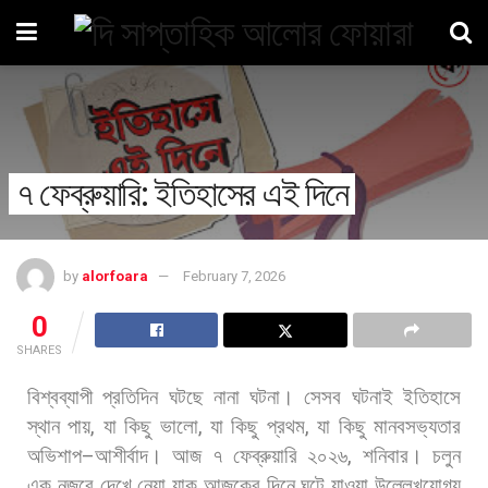
৭ ফেব্রুয়ারি: ইতিহাসের এই দিনে
by
alorfoara
February 7, 2026
0
SHARES
বিশ্বব্যাপী
প্রতিদিন
ঘটছে
নানা
ঘটনা।
সেসব
ঘটনাই
ইতিহাসে
স্থান
পায়
,
যা
কিছু
ভালো
,
যা
কিছু
প্রথম
,
যা
কিছু
মানবসভ্যতার
অভিশাপ
–
আশীর্বাদ।
আজ
৭
ফেব্রুয়ারি
২০২৬
,
শনিবার।
চলুন
এক
নজরে
দেখে
নেয়া
যাক
আজকের
দিনে
ঘটে
যাওয়া
উল্লেখযোগ্য