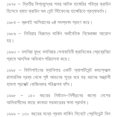
১৯৭৮
–
দ্বিতীয়
বিশ্বযুদ্ধের
সময়
আটক
হাঙ্গেরির
পবিত্র
ক্রাউন
হিসেবে
খ্যাত
ক্রাউন
অব
সেন্ট
স্টিফেনের
হাঙ্গেরিতে
প্রত্যাবর্তন।
১৯৮৪
–
ব্রুনাই
আসিয়ানের
৬ষ্ঠ
সদস্যপদ
গ্রহণ
করে।
১৯৮৬
–
লিবিয়ার
বিরুদ্ধে
মার্কিন
অর্থনৈতিক
নিষেধাজ্ঞা
আরোপ
হয়।
১৯৯৩
–
বসনিয়া
যুদ্ধ
:
বসনিয়ার
সেনাবাহিনী
ক্রাভিকের
স্রেব্রেনিচা
গ্রামে
আৎসিক
অভিযান
পরিচালনা
করে।
১৯৯৫
–
ফিলিপাইনের
ম্যানিলায়
একটি
অ্যাপার্টমেন্ট
কমপ্লেক্সে
রাসায়নিক
দ্রব্য
থেকে
সৃষ্ট
আগুনের
সূত্র
ধরে
বড়
ধরনের
সন্ত্রাসী
হামলা
প্রজেক্ট
বোজিনকার
পরিকল্পনা
ফাঁস।
১৯৯৮
–
১৫০
বছরের
নির্যাতন
–
নিপীড়নের
জন্যে
দেশের
আদিবাসীদের
কাছে
কানাডা
সরকারেরর
ক্ষমা
প্রার্থনা।
১৯৯৯
–
১৩০
বছরের
মধ্যে
প্রথম
মার্কিন
সিনেটে
প্রেসিডেন্ট
বিল