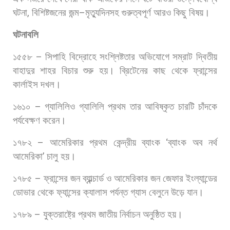
ঘটনা
,
বিশিষ্টজনের
জন্ম
–
মৃত্যুদিনসহ
গুরুত্বপূর্ণ
আরও
কিছু
বিষয়।
ঘটনাবলি
১৫৫৮
–
সিপাহি
বিদ্রোহে
সংশ্লিষ্টতার
অভিযোগে
সম্রাট
দ্বিতীয়
বাহাদুর
শাহর
বিচার
শুরু
হয়।
ব্রিটেনের
কাছ
থেকে
ফ্রান্সের
কার্লাইস
দখল।
১৬১০
–
গ্যালিলিও
গ্যালিলি
প্রথম
তার
আবিষ্কৃত
চারটি
চাঁদকে
পর্যবেক্ষণ
করেন।
১৭৮২
–
আমেরিকার
প্রথম
কেন্দ্রীয়
ব্যাংক
‘
ব্যাংক
অব
নর্থ
আমেরিকা
’
চালু
হয়।
১৭৮৫
–
ফ্রান্সের
জন
ব্যাল্ন্চার্ড
ও
আমেরিকার
জন
জেফার
ইংল্যান্ডের
ডোভার
থেকে
ফ্যান্সের
ক্যালাস
পর্যন্ত
গ্যাস
বেলুনে
উড়ে
যান।
১৭৮৯
–
যুক্তরাষ্ট্রে
প্রথম
জাতীয়
নির্বাচন
অনুষ্ঠিত
হয়।