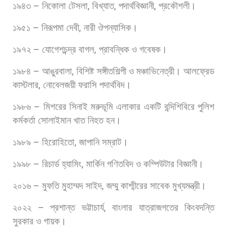
১৯৪৩
–
নিকোলা
টেসলা
,
বিখ্যাত
,
পদার্থবিজ্ঞানী
,
প্রকৌশলী।
১৯৫১
–
নিরূপমা
দেবী
,
নারী
ঔপন্যাসিক।
১৯৭২
–
যোগেশচন্দ্র
বাগল
,
প্রাবন্ধিক
ও
গবেষক।
১৯৮৪
–
আঙুরবালা
,
বিশিষ্ট
সঙ্গীতশিল্পী
ও
মঞ্চাভিনেত্রী।
আলফ্রেড
কাস্টলার
,
নোবেলজয়ী
ফরাসি
পদার্থবিদ।
১৯৮৬
–
মিশরের
সিনাই
মরুভূমি
এলাকার
একটি
বন্দিশিবিরে
পুলিশ
কর্মকর্তা
সোলাইমান
খাত
নিহত
হন।
১৯৮৯
–
হিরোহিতো
,
জাপানি
সম্রাট।
১৯৯৮
–
রিচার্ড
হ্যামিং
,
মার্কিন
গণিতবিদ
ও
কম্পিউটার
বিজ্ঞানী।
২০১৬
–
মুফতি
মুহাম্মদ
সাইদ
,
জম্মু
কাশ্মীরের
সাবেক
মুখ্যমন্ত্রী।
২০২২
–
প্রশান্ত
ভট্টাচার্য
,
বাংলার
যাত্রাজগতের
কিংবদন্তি
সুরকার
ও
গায়ক।