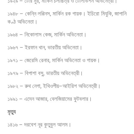
১৯২৯
–
টেরি
মুর
,
মার্কিন
চলচ্চিত্র
ও
টেলিভিশন
অভিনেত্রী।
১৯৪৮
–
কেন্নি
লগ্গিনস
,
মার্কিন
রক
গায়ক।
ইচিরো
মিযুকি
,
জাপানি
কণ্ঠ
অভিনেতা।
১৯৬৪
–
নিকোলাস
কেজ
,
মার্কিন
অভিনেতা।
১৯৬৭
–
ইরফান
খান
,
ভারতীয়
অভিনেতা।
১৯৭১
–
জেরেমি
রেনার
,
মার্কিন
অভিনেতা
ও
গায়ক।
১৯৭৯
–
বিপাশা
বসু
,
ভারতীয়
অভিনেত্রী।
১৯৮২
–
রুথ
নেগা
,
ইথিওপীয়
–
আইরিশ
অভিনেত্রী।
১৯৯১
–
এদেন
আজার
,
বেলজিয়ামের
ফুটবলার।
মৃত্যু
১৪১৬
–
দরবেশ
নূর
কুতুবুল
আলম।