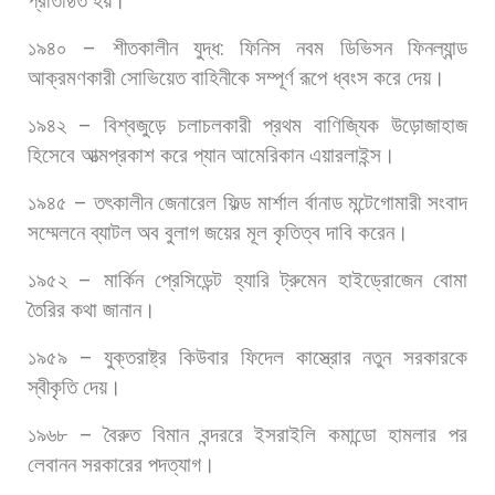
প্রতিষ্ঠিত
হয়।
১৯৪০
–
শীতকালীন
যুদ্ধ
:
ফিনিস
নবম
ডিভিসন
ফিনল্যান্ড
আক্রমণকারী
সোভিয়েত
বাহিনীকে
সম্পূর্ণ
রূপে
ধ্বংস
করে
দেয়।
১৯৪২
–
বিশ্বজুড়ে
চলাচলকারী
প্রথম
বাণিজ্যিক
উড়োজাহাজ
হিসেবে
আত্মপ্রকাশ
করে
প্যান
আমেরিকান
এয়ারলাইন্স।
১৯৪৫
–
তৎকালীন
জেনারেল
ফিল্ড
মার্শাল
র্বানাড
মন্টেগোমারী
সংবাদ
সম্মেলনে
ব্যাটল
অব
বুলাগ
জয়ের
মূল
কৃতিত্ব
দাবি
করেন।
১৯৫২
–
মার্কিন
প্রেসিডেন্ট
হ্যারি
ট্রুমেন
হাইড্রোজেন
বোমা
তৈরির
কথা
জানান।
১৯৫৯
–
যুক্তরাষ্ট্র
কিউবার
ফিদেল
কাস্ত্রোর
নতুন
সরকারকে
স্বীকৃতি
দেয়।
১৯৬৮
–
বৈরুত
বিমান
বন্দররে
ইসরাইলি
কমান্ডো
হামলার
পর
লেবানন
সরকারের
পদত্যাগ।