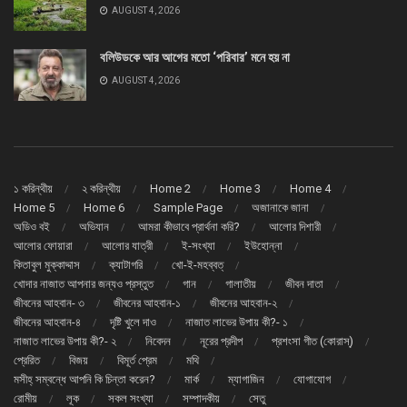
AUGUST 4, 2026
বলিউডকে আর আগের মতো ‘পরিবার’ মনে হয় না
AUGUST 4, 2026
১ করিন্থীয়
২ করিন্থীয়
Home 2
Home 3
Home 4
Home 5
Home 6
Sample Page
অজানাকে জানা
অডিও বই
অভিযান
আমরা কীভাবে প্রার্থনা করি?
আলোর দিশারী
আলোর ফোয়ারা
আলোর যাত্রী
ই-সংখ্যা
ইউহোন্না
কিতাবুল মুক্কাদ্দাস
ক্যাটাগরি
খো-ই-মহব্বত্
খোদার নাজাত আপনার জন্যও প্রস্তুত
গান
গালাতীয়
জীবন দাতা
জীবনের আহবান- ৩
জীবনের আহবান-১
জীবনের আহবান-২
জীবনের আহবান-৪
দৃষ্টি খুলে দাও
নাজাত লাভের উপায় কী?- ১
নাজাত লাভের উপায় কী?- ২
নিবেদন
নূরের প্রদীপ
প্রশংসা গীত (কোরাস্)
প্রেরিত
বিজয়
বিমূর্ত প্রেম
মথি
মসীহ্ সম্বন্ধে আপনি কি চিন্তা করেন?
মার্ক
ম্যাগাজিন
যোগাযোগ
রোমীয়
লূক
সকল সংখ্যা
সম্পাদকীয়
সেতু