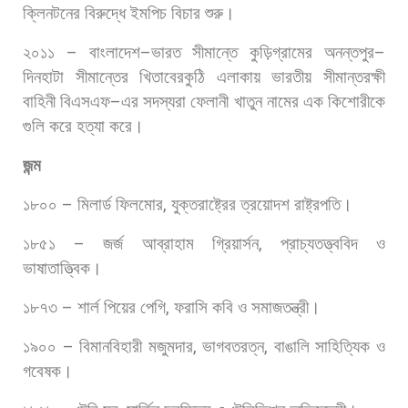
ক্লিনটনের
বিরুদ্ধে
ইমপিচ
বিচার
শুরু।
২০১১
–
বাংলাদেশ
–
ভারত
সীমান্তে
কুড়িগ্রামের
অনন্তপুর
–
দিনহাটা
সীমান্তের
খিতাবেরকুঠি
এলাকায়
ভারতীয়
সীমান্তরক্ষী
বাহিনী
বিএসএফ
–
এর
সদস্যরা
ফেলানী
খাতুন
নামের
এক
কিশোরীকে
গুলি
করে
হত্যা
করে।
জন্ম
১৮০০
–
মিলার্ড
ফিলমোর
,
যুক্তরাষ্ট্রের
ত্রয়োদশ
রাষ্ট্রপতি।
১৮৫১
–
জর্জ
আব্রাহাম
গ্রিয়ার্সন
,
প্রাচ্যতত্ত্ববিদ
ও
ভাষাতাত্ত্বিক।
১৮৭৩
–
শার্ল
পিয়ের
পেগি
,
ফরাসি
কবি
ও
সমাজতন্ত্রী।
১৯০০
–
বিমানবিহারী
মজুমদার
,
ভাগবতরত্ন
,
বাঙালি
সাহিত্যিক
ও
গবেষক।