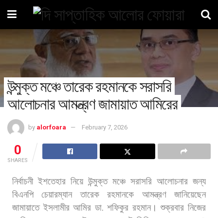
উন্মুক্ত মঞ্চে তারেক রহমানকে সরাসরি
আলোচনার আমন্ত্রণ জামায়াত আমিরের
by
alorfoara
February 7, 2026
0
SHARES
নির্বাচনী
ইশতেহার
নিয়ে
উন্মুক্ত
মঞ্চে
সরাসরি
আলোচনার
জন্য
বিএনপি
চেয়ারম্যান
তারেক
রহমানকে
আমন্ত্রণ
জানিয়েছেন
জামায়াতে
ইসলামীর
আমির
ডা
.
শফিকুর
রহমান।
শুক্রবার
নিজের