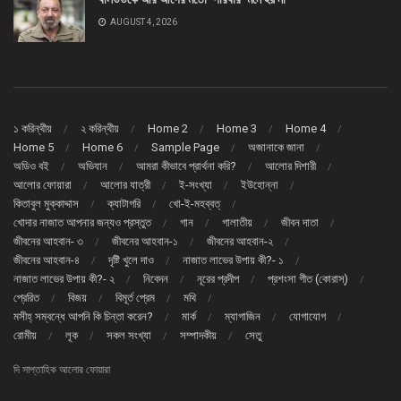
AUGUST 4, 2026
১ করিন্থীয়
২ করিন্থীয়
Home 2
Home 3
Home 4
Home 5
Home 6
Sample Page
অজানাকে জানা
অডিও বই
অভিযান
আমরা কীভাবে প্রার্থনা করি?
আলোর দিশারী
আলোর ফোয়ারা
আলোর যাত্রী
ই-সংখ্যা
ইউহোন্না
কিতাবুল মুক্কাদ্দাস
ক্যাটাগরি
খো-ই-মহব্বত্
খোদার নাজাত আপনার জন্যও প্রস্তুত
গান
গালাতীয়
জীবন দাতা
জীবনের আহবান- ৩
জীবনের আহবান-১
জীবনের আহবান-২
জীবনের আহবান-৪
দৃষ্টি খুলে দাও
নাজাত লাভের উপায় কী?- ১
নাজাত লাভের উপায় কী?- ২
নিবেদন
নূরের প্রদীপ
প্রশংসা গীত (কোরাস্)
প্রেরিত
বিজয়
বিমূর্ত প্রেম
মথি
মসীহ্ সম্বন্ধে আপনি কি চিন্তা করেন?
মার্ক
ম্যাগাজিন
যোগাযোগ
রোমীয়
লূক
সকল সংখ্যা
সম্পাদকীয়
সেতু
দি সাপ্তাহিক আলোর ফোয়ারা