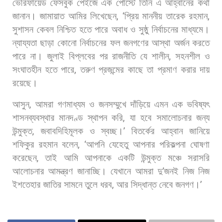
ভেরিফায়েড
ফেসবুক
পেইজে
এক
পোস্টে
তিনি
এ
আহ্বানের
কথা
জানান। জামায়াত
আমির
লিখেছেন
, ‘
প্রিয়
মাননীয়
তারেক
রহমান
,
সুশাসন
কেবল
নিশ্চিত
হতে
পারে
অবাধ
ও
সুষ্ঠু
নির্বাচনের
মাধ্যমে।
ন্যায্যতা
ছাড়া
কোনো
নির্বাচনের
ফল
জনগণের
আস্থা
অর্জন
করতে
পারে
না।
জুলাই
বিপ্লবের
পর
রাজনীতি
যে
শালীন
,
সহনশীল
ও
সংঘাতহীন
হতে
পারে
,
তরুণ
প্রজন্মের
কাছে
তা
প্রমাণ
করার
দায়
রয়েছে।
আসুন
,
আমরা
গণমাধ্যম
ও
জনসম্মুখে
দাঁড়িয়ে
এমন
এক
ভবিষ্যৎ
শাসনব্যবস্থার
মানদণ্ড
স্থাপন
করি
,
যা
হবে
সমালোচনার
জন্য
উন্মুক্ত
,
জবাবদিহিমূলক
ও
স্বচ্ছ।
’
বিতর্কের
আহ্বান
জানিয়ে
শফিকুর
রহমান
বলেন
, ‘
আপনি
যেহেতু
আপনার
পরিকল্পনা
ঘোষণা
করেছেন
,
তাই
আমি
আপনাকে
একটি
উন্মুক্ত
মঞ্চে
সরাসরি
আলোচনার
আমন্ত্রণ
জানাচ্ছি।
যেখানে
আমরা
দু
’
জনই
নিজ
নিজ
ইশতেহার
জাতির
সামনে
তুলে
ধরব
,
আর
সিদ্ধান্ত
নেবে
জনগণ।
’