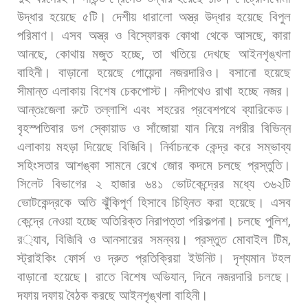
উদ্ধার
হয়েছে
৫টি।
দেশীয়
ধারালো
অস্ত্র
উদ্ধার
হয়েছে
বিপুল
পরিমাণ। এসব
অস্ত্র
ও
বিস্ফোরক
কোথা
থেকে
আসছে
,
কারা
আনছে
,
কোথায়
মজুত
হচ্ছে
,
তা
খতিয়ে
দেখছে
আইনশৃঙ্খলা
বাহিনী।
বাড়ানো
হয়েছে
গোয়েন্দা
নজরদারিও।
বসানো
হয়েছে
সীমান্ত
এলাকায়
বিশেষ
চেকপোস্ট।
নদীপথেও
রাখা
হচ্ছে
নজর।
আন্তঃজেলা
রুটে
তল্লাশি
এবং
শহরের
প্রবেশপথে
ব্যারিকেড।
বৃহস্পতিবার
ডগ
স্কোয়াড
ও
সাঁজোয়া
যান
নিয়ে
নগরীর
বিভিন্ন
এলাকায়
মহড়া
দিয়েছে
বিজিবি।
নির্বাচনকে
কেন্দ্র
করে
সম্ভাব্য
সহিংসতার
আশঙ্কা
সামনে
রেখে
জোর
কদমে
চলছে
প্রস্তুতি।
সিলেট
বিভাগের
২
হাজার
৬৪১
ভোটকেন্দ্রের
মধ্যে
৩৬২টি
ভোটকেন্দ্রকে
অতি
ঝুঁকিপূর্ণ
হিসাবে
চিহ্নিত
করা
হয়েছে।
এসব
কেন্দ্রে
নেওয়া
হচ্ছে
অতিরিক্ত
নিরাপত্তা
পরিকল্পনা।
চলছে
পুলিশ
,
র
্যাব
,
বিজিবি
ও
আনসারের
সমন্বয়।
প্রস্তুত
মোবাইল
টিম
,
স্ট্রাইকিং
ফোর্স
ও
দ্রুত
প্রতিক্রিয়া
ইউনিট।
দৃশ্যমান
টহল
বাড়ানো
হয়েছে।
রাতে
বিশেষ
অভিযান
,
দিনে
নজরদারি
চলছে।
দফায়
দফায়
বৈঠক
করছে
আইনশৃঙ্খলা
বাহিনী।