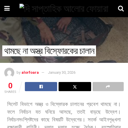
থামছে না অস্ত্র বিস্ফোরকের চালান
by
alorfoara
January 30, 2026
0
SHARES
সিলেট
বিভাগে
অস্ত্র
ও
বিস্ফোরক
চালানের
প্রবেশ
থামছে
না।
ফলে
নির্বাচন
যত
ঘনিয়ে
আসছে
,
ততই
বাড়ছে
উদ্বেগ।
নির্বাচনসংশ্লিষ্টদের
কাছে
বিষয়টি
উদ্বেগের।
সতর্ক
আইনশৃঙ্খলা
রক্ষাকারী
বাহিনী।
দফায়
দফায়
হচ্ছে
বৈঠক।
বৃহস্পতিবার