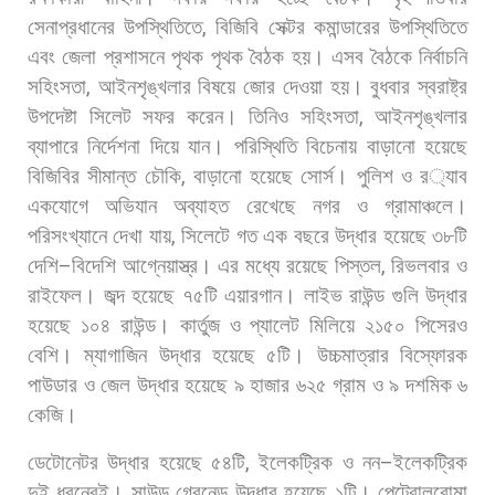
সেনাপ্রধানের
উপস্থিতিতে
,
বিজিবি
সেক্টর
কমান্ডারের
উপস্থিতিতে
এবং
জেলা
প্রশাসনে
পৃথক
পৃথক
বৈঠক
হয়।
এসব
বৈঠকে
নির্বাচনি
সহিংসতা
,
আইনশৃঙ্খলার
বিষয়ে
জোর
দেওয়া
হয়।
বুধবার
স্বরাষ্ট্র
উপদেষ্টা
সিলেট
সফর
করেন।
তিনিও
সহিংসতা
,
আইনশৃঙ্খলার
ব্যাপারে
নির্দেশনা
দিয়ে
যান।
পরিস্থিতি
বিচেনায়
বাড়ানো
হয়েছে
বিজিবির
সীমান্ত
চৌকি
,
বাড়ানো
হয়েছে
সোর্স।
পুলিশ
ও
র
্যাব
একযোগে
অভিযান
অব্যাহত
রেখেছে
নগর
ও
গ্রামাঞ্চলে।
পরিসংখ্যানে
দেখা
যায়
,
সিলেটে
গত
এক
বছরে
উদ্ধার
হয়েছে
৩৮টি
দেশি
–
বিদেশি
আগ্নেয়াস্ত্র।
এর
মধ্যে
রয়েছে
পিস্তল
,
রিভলবার
ও
রাইফেল।
জব্দ
হয়েছে
৭৫টি
এয়ারগান।
লাইভ
রাউন্ড
গুলি
উদ্ধার
হয়েছে
১০৪
রাউন্ড।
কার্তুজ
ও
প্যালেট
মিলিয়ে
২১৫০
পিসেরও
বেশি।
ম্যাগাজিন
উদ্ধার
হয়েছে
৫টি।
উচ্চমাত্রার
বিস্ফোরক
পাউডার
ও
জেল
উদ্ধার
হয়েছে
৯
হাজার
৬২৫
গ্রাম
ও
৯
দশমিক
৬
কেজি।
ডেটোনেটর
উদ্ধার
হয়েছে
৫৪টি
,
ইলেকট্রিক
ও
নন
–
ইলেকট্রিক
দুই
ধরনেরই।
সাউন্ড
গ্রেনেড
উদ্ধার
হয়েছে
১টি।
পেট্রোলবোমা