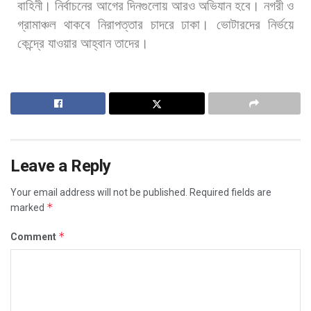
বাহিনী।
নির্বাচনের
আগের
দিনগুলোয়
আরও
অভিযান
হবে।
নগরী
ও
গ্রামাঞ্চল
থাকবে
নিরাপত্তার
চাদরে
ঢাকা।
ভোটারদের
নির্ভয়ে
কেন্দ্রে
যাওয়ার
আহ্বান
তাদের।
Leave a Reply
Your email address will not be published.
Required fields are
*
marked
*
Comment