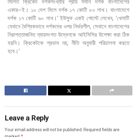
মিলিত
ক্রিকেট
দর্শকসংখ্যার
প্রায়
সমান
দর্শক
বাংলাদেশের
একার
–
ই। ১০
দেশ
মিলে
দর্শক
১৭
কোটি
৮০
লাখ।
বাংলাদেশে
দর্শক
১৭
কোটি
৬০
লাখ।
’
ইউসুফ
একই
পোস্টে
লেখেন
, ‘
খেলাটি
যেখানে
বৈশ্বিকভাবে
দর্শকদের
ওপর
নির্ভরশীল
,
সেখানে
বাংলাদেশের
নিরাপত্তাজনিত
ন্যায়সংগত
উদ্বেগকে
আইসিসির
উপেক্ষা
করা
ঠিক
হয়নি।
ক্রিকেটকে
প্রভাব
নয়
,
নীতি
অনুযায়ী
পরিচালনা
করতে
হবে।
’
Leave a Reply
Your email address will not be published.
Required fields are
*
marked