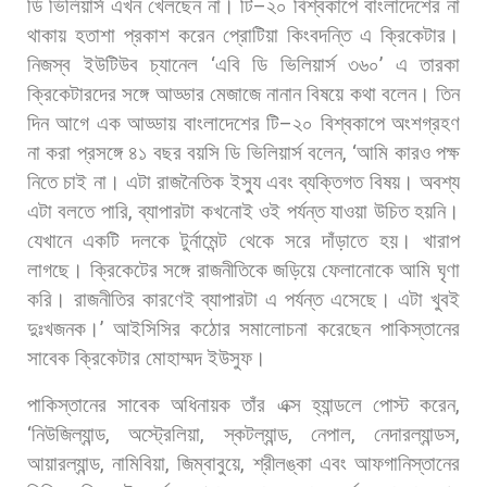
ডি
ভিলিয়ার্স
এখন
খেলছেন
না।
টি
–
২০
বিশ্বকাপে
বাংলাদেশের
না
থাকায়
হতাশা
প্রকাশ
করেন
প্রোটিয়া
কিংবদন্তি
এ
ক্রিকেটার।
নিজস্ব
ইউটিউব
চ্যানেল
‘
এবি
ডি
ভিলিয়ার্স
৩৬০
’
এ
তারকা
ক্রিকেটারদের
সঙ্গে
আড্ডার
মেজাজে
নানান
বিষয়ে
কথা
বলেন।
তিন
দিন
আগে
এক
আড্ডায়
বাংলাদেশের
টি
–
২০
বিশ্বকাপে
অংশগ্রহণ
না
করা
প্রসঙ্গে
৪১
বছর
বয়সি
ডি
ভিলিয়ার্স
বলেন
, ‘
আমি
কারও
পক্ষ
নিতে
চাই
না।
এটা
রাজনৈতিক
ইস্যু
এবং
ব্যক্তিগত
বিষয়।
অবশ্য
এটা
বলতে
পারি
,
ব্যাপারটা
কখনোই
ওই
পর্যন্ত
যাওয়া
উচিত
হয়নি।
যেখানে
একটি
দলকে
টুর্নামেন্ট
থেকে
সরে
দাঁড়াতে
হয়।
খারাপ
লাগছে।
ক্রিকেটের
সঙ্গে
রাজনীতিকে
জড়িয়ে
ফেলানোকে
আমি
ঘৃণা
করি।
রাজনীতির
কারণেই
ব্যাপারটা
এ
পর্যন্ত
এসেছে।
এটা
খুবই
দুঃখজনক।
’
আইসিসির
কঠোর
সমালোচনা
করেছেন
পাকিস্তানের
সাবেক
ক্রিকেটার
মোহাম্মদ
ইউসুফ।
পাকিস্তানের
সাবেক
অধিনায়ক
তাঁর
এক্স
হ্যান্ডলে
পোস্ট
করেন
,
‘
নিউজিল্যান্ড
,
অস্ট্রেলিয়া
,
স্কটল্যান্ড
,
নেপাল
,
নেদারল্যান্ডস
,
আয়ারল্যান্ড
,
নামিবিয়া
,
জিম্বাবুয়ে
,
শ্রীলঙ্কা
এবং
আফগানিস্তানের