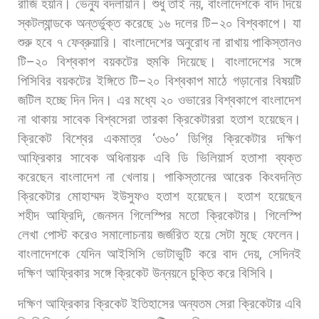
রাজি
হয়নি।
ভেন্যু
বদলায়নি।
শুধু
তাই
নয়
,
বাংলাদেশকে
বাদ
দিয়ে
স্কটল্যান্ডকে
অন্তর্ভুক্ত
করেছে
১৬
দলের
টি
–
২০
বিশ্বকাপে।
যা
শুরু
হবে
৭
ফেব্রুয়ারি।
বাংলাদেশের
অনুরোধ
না
রাখায়
পাকিস্তানও
টি
–
২০
বিশ্বকাপ
বয়কটের
হুমকি
দিয়েছে।
বাংলাদেশের
সঙ্গে
পিসিবির
বয়কটের
ইঙ্গিতে
টি
–
২০
বিশ্বকাপ
মাঠে
গড়ানোর
বিষয়টি
জটিল
হচ্ছে
দিন
দিন।
এর
মধ্যে
২০
ওভারের
বিশ্বকাপে
বাংলাদেশ
না
থাকায়
সাবেক
বিশ্বসেরা
তারকা
ক্রিকেটাররা
হতাশ
হয়েছেন।
ক্রিকেট
বিশ্বের
একমাত্র
‘
৩৬০
’
ডিগ্রি
ক্রিকেটার
দক্ষিণ
আফ্রিকার
সাবেক
অধিনায়ক
এবি
ডি
ভিলিয়ার্স
হতাশা
ব্যক্ত
করেছেন
বাংলাদেশ
না
খেলায়।
পাকিস্তানের
আরেক
কিংবদন্তি
ক্রিকেটার
মোহাম্মদ
ইউসুফও
হতাশ
হয়েছেন।
হতাশ
হয়েছেন
শহীদ
আফ্রিদি
,
জেনসন
গিলেস্পির
মতো
ক্রিকেটার।
গিলেস্পি
লেখা
পোস্ট
করেও
সমালোচনায়
জর্জরিত
হয়ে
সেটা
মুছে
ফেলেন।
বাংলাদেশকে
যেদিন
আইসিসি
ভোটাভুটি
করে
বাদ
দেয়
,
সেদিনই
দক্ষিণ
আফ্রিকার
সঙ্গে
ক্রিকেট
উন্নয়নে
চুক্তি
করে
বিসিবি।
দক্ষিণ
আফ্রিকার
ক্রিকেট
ইতিহাসের
অন্যতম
সেরা
ক্রিকেটার
এবি