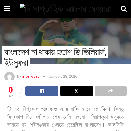
বাংলাদেশ না থাকায় হতাশ ডি ভিলিয়ার্স,
ইউসুফরা
by
alorfoara
January 28, 2026
0
SHARES
টি
–
২০
বিশ্বকাপ
শুরু
হতে
সময়
বাকি
মাত্র
১০
দিন।
কিন্তু
বিশ্বকাপ
নিয়ে
জটিলতা
শেষ
হয়নি
এখনো।
নিরাপত্তা
ইস্যুতে
ভারতে
নয়
,
শ্রীলঙ্কায়
খেলতে
চেয়েছিল
বাংলাদেশ।
আইসিসি