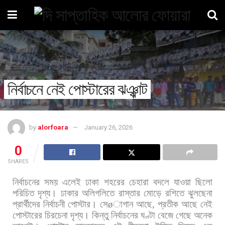
নির্বাচনে নেই পোস্টারের ঝঞ্ঝাট
by
alorfoara
January 26, 2026
0
SHARES
নির্বাচনের
সময়
এলেই
ঢাকা
শহরের
চেহারা
বদলে
যাওয়া
ছিলো
পরিচিত
দৃশ্য।
ঢাকার
অলিগলিতে
রাস্তার
মোড়ে
রশিতে
ঝুলছেনা
প্রার্থীদের
নির্বাচনী
পোস্টার।
সে
ø
াগান
আছে
,
প্রতীক
আছে
নেই
পোস্টারের
চিরচেনা
দৃশ্য।
কিন্তু
নির্বাচনের
ঘণ্টা
বেজে
গেছে
অনেক