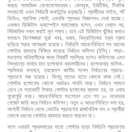
করছে
সামাজিক
যোগাযোগমাধ্যম।
ফেসবুক
,
ইউটিউব
,
টিকটক
সবখানেই
এখন
নির্বাচনী
কনটেন্টের
ছড়াছড়ি।
প্রার্থীদের
লাইভ
,
শর্ট
ভিডিও
,
গ্রাফিক
পোস্ট
,
এমনকি
স্পন্সরড
বিজ্ঞাপনও
দেখা
যাচ্ছে।
একজন
ডিজিটাল
ক্যাম্পেইন
ম্যানেজার
বলেন
,
এখন
দেয়াল
নয়
,
নিউজফিড
দখল
করাই
মূল
লক্ষ্য।
তবে
এই
ডিজিটাল
ঝুঁকির
কথাও
বলছেন
বিশেষজ্ঞরা
ভুয়া
খবর
,
গুজব
,
বিভ্রান্তিকর
তথ্য
দ্রুত
ছড়িয়ে
পড়ার
আশঙ্কা
রয়েছে। নির্বাচনি
আচরণবিধিতে
সব
ধরনের
পোস্টার
ব্যবহার
নিষিদ্ধ
করেছে
নির্বাচন
কমিশন
(
ইসি
)
।
পাড়া
–
মহল্লার
অধিবাসীদের
জন্য
বিষয়টি
স্বস্তির
হলেও
কমিশনের
এমন
সিদ্ধান্তে
মাথায়
হাত
ছাপাখানা
ব্যবসায়ীদের।
ছাপাখানার
মালিক
–
শ্রমিকরা
বলছেন
,
ত্রয়োদশ
জাতীয়
সংসদ
নির্বাচনের
প্রচার
–
প্রচারণা
শুরু
হয়েছে।
কিন্তু
তাদের
হাতে
কোনো
কাজ
নেই।
পোস্টার
ছাপানোর
কোনো
অর্ডারও
পাননি
তারা।
নির্বাচন
সামনে
রেখে
যে
শতকোটি
টাকার
পোস্টার
ছাপানোর
ব্যবসা
হয়
,
তা
এবার
পুরোপুরি
বন্ধ। আচরণবিধিতে
সংশোধন
এনে
গত
১০
নভেম্বর
গেজেট
জারি
করে
নির্বাচন
কমিশন।
নতুন
এ
আচরণবিধিতে
বলা
হয়
,
আগামী
নির্বাচন
থেকে
ভোটের
প্রচারণায়
রাজনৈতিক
দল
ও
প্রার্থীরা
কোনো
ধরনের
পোস্টার
ব্যবহার
করতে
পারবেন
না।
ফলে
এবারই
প্রথমবারের
মতো
পোস্টার
ছাড়া
নির্বাচনি
প্রচারণায়