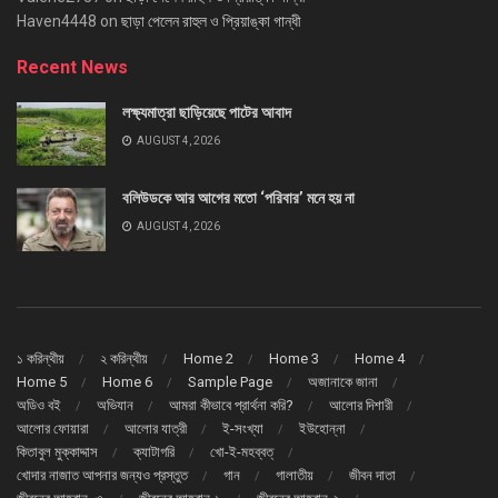
Haven4448
on
ছাড়া পেলেন রাহুল ও প্রিয়াঙ্কা গান্ধী
Recent News
লক্ষ্যমাত্রা ছাড়িয়েছে পাটের আবাদ
AUGUST 4, 2026
বলিউডকে আর আগের মতো ‘পরিবার’ মনে হয় না
AUGUST 4, 2026
১ করিন্থীয়
২ করিন্থীয়
Home 2
Home 3
Home 4
Home 5
Home 6
Sample Page
অজানাকে জানা
অডিও বই
অভিযান
আমরা কীভাবে প্রার্থনা করি?
আলোর দিশারী
আলোর ফোয়ারা
আলোর যাত্রী
ই-সংখ্যা
ইউহোন্না
কিতাবুল মুক্কাদ্দাস
ক্যাটাগরি
খো-ই-মহব্বত্
খোদার নাজাত আপনার জন্যও প্রস্তুত
গান
গালাতীয়
জীবন দাতা