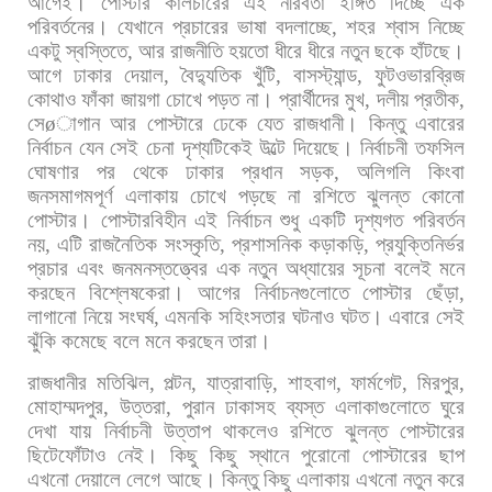
আগেই।
পোস্টার
কালচারের
এই
নীরবতা
ইঙ্গিত
দিচ্ছে
এক
পরিবর্তনের।
যেখানে
প্রচারের
ভাষা
বদলাচ্ছে
,
শহর
শ্বাস
নিচ্ছে
একটু
স্বস্তিতে
,
আর
রাজনীতি
হয়তো
ধীরে
ধীরে
নতুন
ছকে
হাঁটছে।
আগে
ঢাকার
দেয়াল
,
বৈদ্যুতিক
খুঁটি
,
বাসস্ট্যান্ড
,
ফুটওভারব্রিজ
কোথাও
ফাঁকা
জায়গা
চোখে
পড়ত
না।
প্রার্থীদের
মুখ
,
দলীয়
প্রতীক
,
সে
ø
াগান
আর
পোস্টারে
ঢেকে
যেত
রাজধানী।
কিন্তু
এবারের
নির্বাচন
যেন
সেই
চেনা
দৃশ্যটিকেই
উল্টে
দিয়েছে।
নির্বাচনী
তফসিল
ঘোষণার
পর
থেকে
ঢাকার
প্রধান
সড়ক
,
অলিগলি
কিংবা
জনসমাগমপূর্ণ
এলাকায়
চোখে
পড়ছে
না
রশিতে
ঝুলন্ত
কোনো
পোস্টার।
পোস্টারবিহীন
এই
নির্বাচন
শুধু
একটি
দৃশ্যগত
পরিবর্তন
নয়
,
এটি
রাজনৈতিক
সংস্কৃতি
,
প্রশাসনিক
কড়াকড়ি
,
প্রযুক্তিনির্ভর
প্রচার
এবং
জনমনস্তত্ত্বের
এক
নতুন
অধ্যায়ের
সূচনা
বলেই
মনে
করছেন
বিশ্লেষকেরা।
আগের
নির্বাচনগুলোতে
পোস্টার
ছেঁড়া
,
লাগানো
নিয়ে
সংঘর্ষ
,
এমনকি
সহিংসতার
ঘটনাও
ঘটত।
এবারে
সেই
ঝুঁকি
কমেছে
বলে
মনে
করছেন
তারা।
রাজধানীর
মতিঝিল
,
পল্টন
,
যাত্রাবাড়ি
,
শাহবাগ
,
ফার্মগেট
,
মিরপুর
,
মোহাম্মদপুর
,
উত্তরা
,
পুরান
ঢাকাসহ
ব্যস্ত
এলাকাগুলোতে
ঘুরে
দেখা
যায়
নির্বাচনী
উত্তাপ
থাকলেও
রশিতে
ঝুলন্ত
পোস্টারের
ছিটেফোঁটাও
নেই।
কিছু
কিছু
স্থানে
পুরোনো
পোস্টারের
ছাপ
এখনো
দেয়ালে
লেগে
আছে।
কিন্তু
কিছু
এলাকায়
এখনো
নতুন
করে