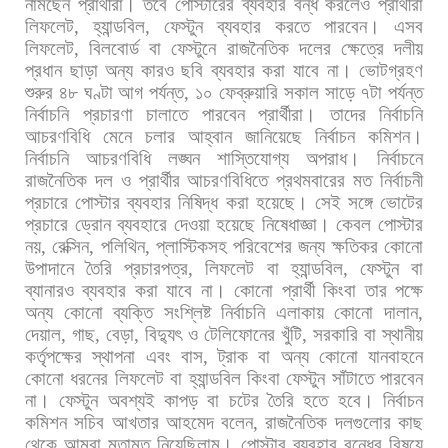
নামছেন
প্রার্থীরা।
তবে
পোস্টারের
ব্যবহার
বন্ধ
করলেও
প্রার্থীরা
লিফলেট
,
হ্যান্ডবিল
,
ফেস্টুন
ব্যবহার
করতে
পারবেন।
এসব
লিফলেট
,
বিলবোর্ড
বা
ফেস্টুনে
রাজনৈতিক
দলের
ক্ষেত্রে
দলীয়
প্রধান
ছাড়া
অন্য
কারও
ছবি
ব্যবহার
করা
যাবে
না। ভোটগ্রহণ
শুরুর
৪৮
ঘণ্টা
আগ
পর্যন্ত
,
১০
ফেব্রুয়ারি
সকাল
সাড়ে
৭টা
পর্যন্ত
নির্বাচনি
প্রচারণা
চালাতে
পারবেন
প্রার্থীরা।
তাদের
নির্বাচনি
আচরণবিধি
মেনে
চলার
আহ্বান
জানিয়েছে
নির্বাচন
কমিশন।
নির্বাচনি
আচরণবিধি
লঙ্ঘন
শাস্তিযোগ্য
অপরাধ।
নির্বাচনে
রাজনৈতিক
দল
ও
প্রার্থীর
আচরণবিধিতে
প্রথমবারের
মত
নির্বাচনী
প্রচারে
পোস্টার
ব্যবহার
নিষিদ্ধ
করা
হয়েছে। সেই
সঙ্গে
ভোটের
প্রচারে
ড্রোন
ব্যবহারে
দেওয়া
হয়েছে
নিষেধাজ্ঞা।
কেবল
পোস্টার
নয়
,
রেক্সিন
,
পলিথিন
,
প্লাস্টিকসহ
পরিবেশের
জন্য
ক্ষতিকর
কোনো
উপাদানে
তৈরি
প্রচারপত্র
,
লিফলেট
বা
হ্যান্ডবিল
,
ফেস্টুন
বা
ব্যানারও
ব্যবহার
করা
যাবে
না।
কোনো
প্রার্থী
কিংবা
তার
পক্ষে
অন্য
কোনো
ব্যক্তি
সংশ্লিষ্ট
নির্বাচনি
এলাকায়
কোনো
দালান
,
দেয়াল
,
গাছ
,
বেড়া
,
বিদ্যুৎ
ও
টেলিফোনের
খুঁটি
,
সরকারি
বা
স্থানীয়
কর্তৃপক্ষের
স্থাপনা
এবং
বাস
,
ট্রাক
বা
অন্য
কোনো
যানবাহনে
কোনো
ধরনের
লিফলেট
বা
হ্যান্ডবিল
কিংবা
ফেস্টুন
সাঁটাতে
পারবেন
না।
ফেস্টুন
অবশ্যই
কাপড়
বা
চটের
তৈরি
হতে
হবে। নির্বাচন
কমিশন
সচিব
আখতার
আহমেদ
বলেন
,
রাজনৈতিক
দলগুলোর
কাছ
থেকে
আমরা
মতামত
নিয়েছিলাম।
পোস্টার
ব্যবহার
বন্ধের
বিষয়ে