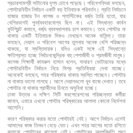
প্রচারসামগ্রী
সাটানোর
দৃশ্য
চোখে
পড়েছে।
পরিবেশবিদরা
বলছেন
,
পোস্টারবিহীন
নির্বাচন
একটি
বড়
ইতিবাচক
পরিবর্তন।
প্রতি
নির্বাচনে
হাজার
হাজার
টন
কাগজ
ও
প্লাস্টিকের
বর্জ্য
তৈরি
হতো
,
যার
বেশিরভাগই
পুনর্ব্যবহারযোগ্য
ছিল
না।
এই
সিদ্ধান্ত
কার্বন
ফুটপ্রিন্ট
কমাবে
,
বর্জ্য
ব্যবস্থাপনায়
চাপ
কমাবে।
তবে
পোস্টার
না
থাকায়
একটি
ইতিবাচক
দিকও
দেখছেন
অনেক
বাসিন্দা।
তারা
বলছেন
,
দেয়াল
ও
পরিবেশ
আগের
তুলনায়
অনেক
বেশি
পরিচ্ছন্ন
থাকছে
,
যা
স্বস্তিদায়ক।
যদিও
একই
সঙ্গে
এই
সিদ্ধান্তে
ক্ষতিগ্রস্ত
হচ্ছে
নির্বাচনকেন্দ্রিক
বহু
পেশাজীবী
ও
শ্রমজীবী
মানুষ।
কলেজ
শিক্ষার্থী
কামরুল
হাসান
বলেন
,
সাধারণ
ভোটারদের
মধ্যে
পোস্টারবিহীন
নির্বাচন
নিয়ে
মিশ্র
প্রতিক্রিয়া
দেখা
যাচ্ছে।
অনেকেই
বলছেন
,
শহর
পরিষ্কার
থাকায়
স্বস্তি
পাচ্ছেন।
পোস্টার
না
থাকায়
ভালো
লাগছে।
আগে
দেয়ালগুলো
খুব
বাজে
দেখাত।
তবে
পোস্টার
না
থাকায়
প্রার্থীদের
চিনতে
অসুবিধা
হচ্ছে।
ঢাকা
উত্তর
ও
দক্ষিণ
সিটি
করপোরেশনের
পরিচ্ছন্নতা
কর্মীরা
জানান
,
এবারে
এখনো
পোস্টার
পরিষ্কারের
আলাদা
কোনো
নির্দেশনা
আসেনি।
কারণ
পরিষ্কার
করার
মতো
পোস্টারই
নেই।
আগে
নির্বাচন
এলেই
আমাদের
কাজ
তিনগুণ
বেড়ে
যেত।
এখন
শহর
আগের
মতো
রশিতে
ঝুলানো
পোস্টারের
ঝামেলা
নেই। পোস্টারের
অনুপস্থিতি
পূরণ