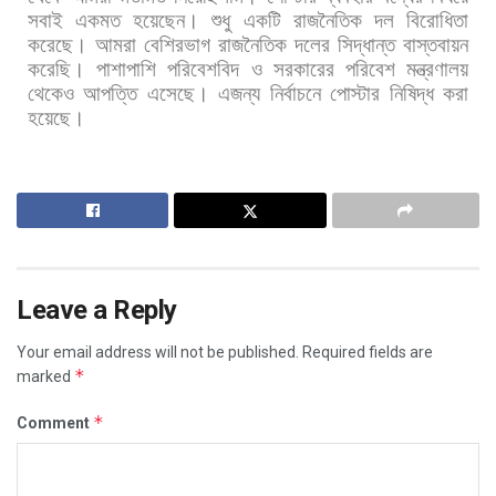
সবাই
একমত
হয়েছেন।
শুধু
একটি
রাজনৈতিক
দল
বিরোধিতা
করেছে।
আমরা
বেশিরভাগ
রাজনৈতিক
দলের
সিদ্ধান্ত
বাস্তবায়ন
করেছি।
পাশাপাশি
পরিবেশবিদ
ও
সরকারের
পরিবেশ
মন্ত্রণালয়
থেকেও
আপত্তি
এসেছে।
এজন্য
নির্বাচনে
পোস্টার
নিষিদ্ধ
করা
হয়েছে।
Leave a Reply
Your email address will not be published.
Required fields are
*
marked
*
Comment