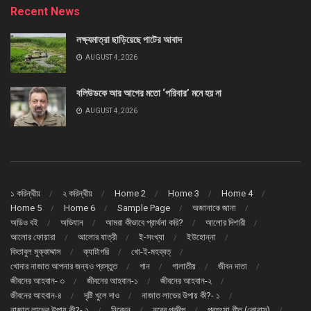
Recent News
লক্ষ্যমাত্রা ছাড়িয়েছে পাটের আবাদ
AUGUST 4, 2026
বলিউডকে আর আগের মতো ‘পরিবার’ মনে হয় না
AUGUST 4, 2026
১ করিন্থীয়
২ করিন্থীয়
Home 2
Home 3
Home 4
Home 5
Home 6
Sample Page
অজানাকে জানা
অডিও বই
অভিযান
আমরা কীভাবে প্রার্থনা করি?
আলোর দিশারী
আলোর ফোয়ারা
আলোর যাত্রী
ই-সংখ্যা
ইউহোন্না
কিতাবুল মুক্কাদ্দাস
ক্যাটাগরি
খো-ই-মহব্বত্
খোদার নাজাত আপনার জন্যও প্রস্তুত
গান
গালাতীয়
জীবন দাতা
জীবনের আহবান- ৩
জীবনের আহবান-১
জীবনের আহবান-২
জীবনের আহবান-৪
দৃষ্টি খুলে দাও
নাজাত লাভের উপায় কী?- ১
নাজাত লাভের উপায় কী?- ২
নিবেদন
নূরের প্রদীপ
প্রশংসা গীত (কোরাস্)