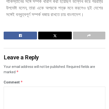
পাকিস্তানের
সঙ্গে
সম্পর্ক
খারাপ
করা
হয়েছিল
উল্লেখ
করে
পররাষ্ট্র
উপদেষ্টা
বলেন
,
তারা
একে
অপরকে
শত্রু
মনে
করলেও
দুই
দেশের
সঙ্গেই
বন্ধুত্বপূর্ণ
সম্পর্ক
বজায়
রাখতে
চায়
বাংলাদেশ।
Leave a Reply
Your email address will not be published.
Required fields are
*
marked
*
Comment