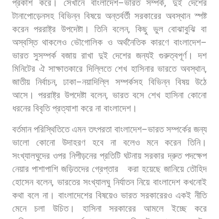
প্রকাশ
করে। সেখানে
বাংলাদেশ
–
ভারত
সম্পর্ক
,
দুই
দেশের
টানাপোড়েনসহ
বিভিন্ন
বিষয়ে
অন্তর্বর্তী
সরকারের
অবস্থান
স্পষ্ট
করেন
পররাষ্ট্র
উপদেষ্টা।
তিনি
বলেন
,
কিছু
ভুল
বোঝাবুঝি
বা
অস্বস্তি
থাকলেও
ভৌগোলিক
ও
অর্থনৈতিক
কারণে
বাংলাদেশ
–
ভারত
সুসম্পর্ক
বজায়
রাখা
দুই
দেশের
জন্যই
গুরুত্বপূর্ণ।
দশ
মিনিটের
ঐ
সাক্ষাতকারে
দিল্লিতে
শেখ
হাসিনার
ভারতে
অবস্থান
,
জাতীয়
নির্বাচন
,
ঢাকা
–
নয়াদিল্লি
সম্পর্কসহ
বিভিন্ন
বিষয়
উঠে
আসে। পররাষ্ট্র
উপদেষ্টা
বলেন
,
ভারত
বসে
শেখ
হাসিনা
কোনো
ধরনের
বিবৃতি
প্রত্যাশা
করে
না
বাংলাদেশ।
বর্তমান
পরিস্থিতিতে
এমন
তৎপরতা
বাংলাদেশ
–
ভারত
সম্পর্কের
জন্য
ভালো
কোনো
উদাহরণ
হবে
না
বলেও
মনে
করেন
তিনি।
সংখ্যালঘুদের
ওপর
নিপীড়নের
প্রতিটি
ঘটনায়
সরকার
দ্রুত
পদক্ষেপ
নেয়ার
পাশাপাশি
জড়িতদের
গ্রেপ্তার
করা
হয়েছে
জানিয়ে
তৌহিদ
হোসেন
বলেন
,
ভারতের
সংখ্যালঘু
নির্যাতন
নিয়ে
বাংলাদেশ
কখনোই
কথা
বলে
না।
বাংলাদেশের
বিষয়েও
ভারত
সরকারেরও
একই
নীতি
মেনে
চলা
উচিত। হাসিনা
সরকারের
আমলে
ইচ্ছে
করে