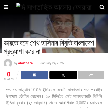
ভারতে বসে শেখ হাসিনার বিবৃতি বাংলাদেশ
প্রত্যাশা করে না
by
alorfoara
January 24, 2026
0
SHARES
গত
১৯
জানুয়ারি
বিবিসি
ইন্ডিয়াকে
একটি
সাক্ষাৎকার
দেন
পররাষ্ট্র
উপদেষ্টা
তৌহিদ
হোসেন।
১০
মিনিটের
সেই
সাক্ষাৎকারটি
বিবিসি
ইন্ডিয়া
বুধবার
(
২১
জানুয়ারি
)
তাদের
অফিশিয়াল
ইউটিউব
চ্যানেলে