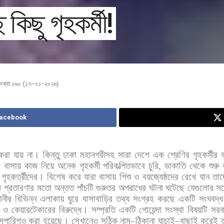
কিছু গৃহকর্মী!
ংখ্যা ১৬০ (১৭-০১-২০২৬)
Facebook
করা
যায়
না।
কিন্তু
ঢাকা
মহানগরীসহ
সারা
দেশে
এক
শ্রেণির
গৃহকর্মীর
ো
বাসায়
কাজ
নিয়ে
অনেক
গৃহকর্মী
পরিকল্পিতভাবে
চুরি
,
ডাকাতি
থেকে
শুরু
গৃহকর্ত্রীদের।
বিশেষ
করে
যারা
বাসায়
শিশু
ও
বয়জ্যেষ্ঠদের
রেখে
যান
তাদ
ত
প্রতারণার
মতো
অন্তত
পাঁচটি
গুরুতর
অপরাধের
ঘটনা
ঘটেছে
যেগুলোর
সঙ্
ানীর
বিভিন্ন
এলাকায়
ঘুরে
বাসাবাড়ির
তথ্য
সংগ্রহ
করছে
একটি
সংঘবদ্ধ
ও
কেয়ারটেকারের
বিরুদ্ধে।
সম্প্রতি
একটি
গোয়েন্দা
সংস্থা
বিষয়টি
সরক
সুপারিশও
করা
হয়েছে।
সেখানেও
সঠিক
নাম
–
ঠিকানা
যাচাই
–
বাছাই
করেই