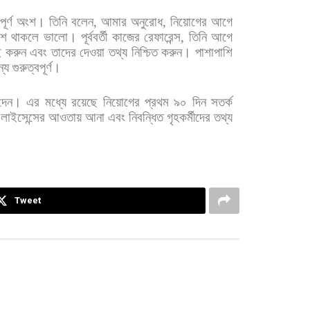
ূর্ণ
অংশ।
তিনি
বলেন
,
আমার
অনুরোধ
,
নিয়োগের
আগে
িশ
থাকলে
ভালো।
পূর্ববর্তী
কাজের
রেফারেন্স
,
তিনি
আগে
ই
করুন
এবং
তাদের
দেওয়া
তথ্য
নিশ্চিত
করুন।
পাশাপাশি
্য
গুরুত্বপূর্ণ।
দেন।
এর
মধ্যে
রয়েছে
নিয়োগের
প্রথম
৯০
দিন
সতর্ক
লাইসেন্সের
আওতায়
আনা
এবং
নিবন্ধিত
গৃহকর্মীদের
তথ্য
Tweet