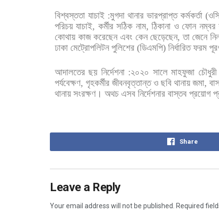
বিশ্বস্ততা
যাচাই
:
মুগদা
থানার
ভারপ্রাপ্ত
কর্মকর্তা
(
ওস
পরিচয়
যাচাই
,
কর্মীর
সঠিক
নাম
,
ঠিকানা
ও
ফোন
নম্বর
কোথায়
কাজ
করেছেন
এবং
কেন
ছেড়েছেন
,
তা
জেনে
নি
ঢাকা
মেট্রোপলিটন
পুলিশের
(
ডিএমপি
)
নির্ধারিত
ফরম
পূর
আদালতের
ছয়
নির্দেশনা
:
২০২০
সালে
মাহফুজা
চৌধুরী
পর্যবেক্ষণ
,
গৃহকর্মীর
জীবনবৃত্তান্ত
ও
ছবি
থানায়
জমা
,
বা
থানায়
সংরক্ষণ।
অথচ
এসব
নির্দেশনার
বাস্তব
প্রয়োগ
প্
Share
Leave a Reply
Your email address will not be published.
Required fiel