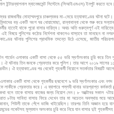
নাল
ইন্টারন্যাশনাল
ম্যানেজমেন্ট
সিস্টেমে
(
সিআইএমএস
)
ইনপুট
করতে
হবে
ম্বর
রাজধানীর
মোহাম্মদপুরে
চাঞ্চল্যকর
মা
–
মেয়ে
হত্যাকাণ্ডের
ঘটনা
ঘটে।
সিন্দাদের
বড়
একটি
অংশ
ঘর
ধোয়ামোছা
,
রান্নাবান্না
থেকে
শুরু
করে
সন্তা
র্মীর
হাতেই
থাকে
পুরো
বাসার
দায়িত্ব।
অথচ
অতি
গুরুত্বপূর্ণ
এই
দায়িত্বে
।
এই
বিষয়ে
পুলিশের
কঠোর
নির্দেশনা
থাকলেও
বাস্তবে
তা
মানছেন
না
নগর
াকাণ্ডের
ঘটনায়
পুলিশের
প্রাথমিক
তদন্তে
উঠে
এসেছে
,
জাতীয়
পরিচয়পত
টন
গার্ডেন
এলাকার
একটি
বাসা
থেকে
৫৫
ভরি
স্বর্ণালংকার
চুরি
করে
তিন
গ
মী।
ঐ
ঘটনায়
তিন
জনকে
গ্রেফতার
করে
পুলিশ।
তার
আগে
২০১৯
সালের
১
ারভীন।
ঐ
হত্যাকাণ্ডের
পর
থেকেই
গৃহকর্মী
নিয়োগে
সতর্কতার
বিষয়টি
আলো
এলাকার
একটি
বাসা
থেকে
গৃহকর্মীর
ছদ্মবেশে
৯
ভরি
স্বর্ণালংকার
এবং
নগদ
ফে
লাকীকে
গ্রেফতার
করে। এ
ব্যাপারে
পল্লবী
থানার
ভারপ্রাপ্ত
কর্মকর্তা
কথা
বলে
তাকে
বাসায়
কাজের
জন্য
নিয়োগ
দেন।
৮
অক্টোবর
সকাল
৭টায়
রাত
৮টায়
সাবিহা
বাসায়
ফিরে
দেখেন
তার
মা
অচেতন
অবস্থায়
শুয়ে
আছ
জানান
,
শিউলী
তাকে
পেঁপে
ভাজি
খাইয়েছিল।
তারপর
তিনি
অজ্ঞান
হয়ে
যা
য়মন্ডের
লকেটসহ
মূল্যমান
অলংকার
চুরি
করে
নিয়ে
যান
বাসার
দুই
গৃহকর্মীসহ