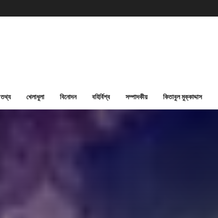
তথ্য
খেলাধুলা
বিনোদন
বহির্বিশ্ব
সম্পাদকীয়
কিতাবুল মুক্কাদ্দাস