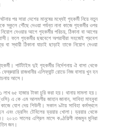
।
ঘটনার
পর
সারা
দেশের
মানুষের
মধ্যেই
গৃহকর্মী
নিয়ে
নতুন
নকে
স্কুলে
পৌঁছে
দেওয়া
পর্যন্ত
নানা
কাজে
গৃহকর্মীর
ওপর
নিয়োগ
দেওয়ার
আগে
গৃহকর্মীর
পরিচয়
,
ঠিকানা
বা
আগের
বাসী।
ফলে
গৃহকর্মীর
ছদ্মবেশে
অপরাধীরা
সহজেই
প্রবেশ
্র
বা
স্থায়ী
ঠিকানা
যাচাই
ছাড়াই
তাকে
নিয়োগ
দেওয়া
ৃহকর্মী।
পার্টটাইম
দুই
গৃহকর্মীর
নির্দেশনায়
ঐ
বাসা
থেকে
১
ফেব্রুয়ারি
রাজধানীর
এলিফ্যান্ট
রোডে
নিজ
বাসায়
খুন
হন
চনায়
আসে।
১
লাখ
৬৫
হাজার
টাকা
চুরি
করা
হয়।
থানায়
মামলা
হয়।
(
ওসি
)
এ
কে
এম
আলমগীর
জাহান
জানান
,
সাবিহা
মাহবুবা
কাজে
যোগ
দেয়
শিউলী।
সকাল
৯টায়
সাবিহা
কর্মস্থলে
েন
এবং
ড্রেসিং
টেবিলের
ড্রয়ার
খোলা।
ড্রয়ার
থেকে
ন।
২০২৩
সালের
এপ্রিল
মাসে
কণ্ঠশিল্পী
নাজমুন
মুনিরা
তিন
জন।