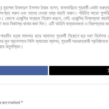
ি
)
মুহাম্মদ
ইমদাদুল
ইসলাম
তৈয়ব
বলেন
,
বাসাবাড়িতে
গৃহকর্মী
একটা
গুরুত্বপ
সংগ্রহ
করুন
এবং
তাদের
দেওয়া
তথ্য
যাচাই
করুন।
পরিচিত
কারো
সুপার
ন।
কোনো
এজেন্সির
মাধ্যমে
নিয়োগ
করলে
,
সেই
এজেন্সির
বিশ্বস্ততা
যাচা
ণ
করে
নিকটস্থ
থানায়
জমা
দিন।
এটি
আইনি
বাধ্যবাধকতা
ও
নিরাপত্তার
জন
পারভীন
হত্যা
মামলার
রায়ে
আদালত
গৃহকর্মী
নিয়োগে
ছয়
দফা
নির্দেশনা
সার
মূল
প্রবেশপথে
সিসি
ক্যামেরা
স্থাপন
,
গৃহকর্মী
সরবরাহকারী
প্রতিষ্ঠানকে
রায়
অনুপস্থিত।
*
ds are marked