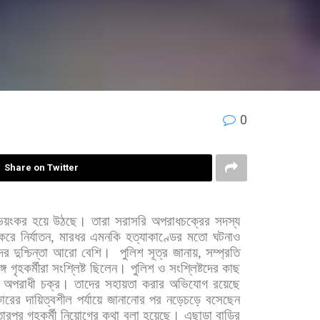
0
Share on Twitter
ভয়ংকর
হয়ে
উঠছে।
তারা
সরাসরি
অপরাধচক্রের
সদস্য
করে
নির্যাতন
,
মারধর
এমনকি
হত্যাকাণ্ডের
মতো
ঘটনাও
ের
দুশ্চিন্তা
আরো
বেশি।
পুলিশ
সূত্র
জানায়
,
সম্প্রতি
গে
গৃহকর্মীরা
সংশ্লিষ্ট
ছিলেন।
পুলিশ
ও
সংশ্লিষ্টদের
কাছ
অপরাধী
চক্র।
তাদের
সহায়তা
করার
অভিযোগ
রয়েছে
ারের
দায়িত্বশীল
পর্যায়ে
জানানোর
পর
নড়েচড়ে
বসেছেন
তারপর
গৃহকর্মী
নিয়োগের
কথা
বলা
হয়েছে।
এছাড়া
বাড়ির