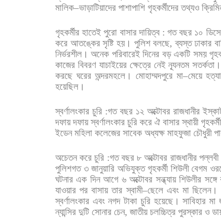
মালিক
–
ভাড়াটিয়াদের
পাশাপাশি
গৃহকর্মীদের
তথ্যও
ক্রিমি
গৃহকর্মীর
হাতেই
পুরো
বাসার
দায়িত্ব
:
গত
বছর
১০
ডিসে
করে
আতঙ্কের
সৃষ্টি
হয়।
পুলিশ
বলছে
,
ব্যস্ত
ঢাকার
বা
নির্ভরশীল।
অনেক
পরিবারেই
দিনের
বড়
একটি
সময়
গৃহক
কাজের
বিবরণ
যাচাইয়ের
ক্ষেত্রে
নেই
ন্যূনতম
সতর্কতা
করছে
ঘরের
অন্দরমহলে।
মোহাম্মদপুরে
মা
–
মেয়ে
হত্য
হয়েছিল।
স্বর্ণালংকার
চুরি
:
গত
বছর
১২
অক্টোবর
রাজধানীর
ইস্কা
দফায়
দফায়
স্বর্ণালংকার
চুরি
করে
ঐ
বাসার
স্থায়ী
গৃহকর্
ইডেন
মহিলা
কলেজের
সাবেক
অধ্যক্ষ
মাহফুজা
চৌধুরী
প
অচেতন
করে
চুরি
:
গত
বছর
৮
অক্টোবর
রাজধানীর
পল্লবী
পুলিশগত
৩
জানুয়ারি
অভিযুক্ত
গৃহকর্মী
শিউলী
বেগম
ওর
ঘটনার
এক
দিন
আগে
৬
অক্টোবর
সন্ধ্যায়
শিউলীর
সঙ্গে
যাওয়ার
পর
বাসায়
তার
স্বামী
–
ছেলে
এবং
মা
ছিলেন।
স্বর্ণালংকার
এবং
নগদ
টাকা
চুরি
হয়েছে।
সাবিহার
মা
ন্যান্সির
দুটি
সোনার
চেন
,
জাতীয়
চলচ্চিত্র
পুরস্কার
ও
ডা