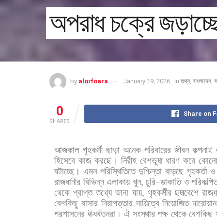
অপরাধ চক্রে জড়াচ্ছে 
by
alorfoara
January 19, 2026
in
তথ্য
,
বাংলাদেশ
,
স
0
Share on 
SHARES
আজকাল
গৃহকর্মী
ছাড়া
অনেক
পরিবারের
জীবন
কল্পনাই
হিসেবে
কাজ
করছে।
নিরীহ
বেশভূষা
ধারণ
করে
কোন
ঘটাচ্ছে।
এমন
পরিস্থিতিতে
দুশ্চিন্তা
বাড়ছে
গৃহকর্তা
ও
রাজধানীর
বিভিন্ন
এলাকায়
খুন
,
চুরি
–
ডাকাতি
ও
পরিকল্পি
থেকে
প্রাপ্ত
তথ্যে
জানা
যায়
,
গৃহকর্মীর
ছদ্মবেশে
রাজধ
বেশকিছু
বাসার
নিরাপত্তার
দায়িত্বে
নিয়োজিত
দারোয়ান
প্রশাসনের
ঊর্ধ্বতনরা।
ঐ
সংস্থার
পক্ষ
থেকে
বেশকিছু