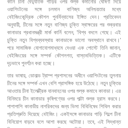
কার্নি
চীনা
বৈদ্যুতিক
গাড়ির
ওপর
শুল্ক
কমানোর
ঘোষণা
দিয়ে
ওয়াশিংটনের
সঙ্গে
চলমান
বাণিজ্য
অনিশ্চয়তার
মধ্যে
বেইজিংকেন্দ্রিক
কৌশল
পুনর্বিন্যাসের
ইঙ্গিত
দেন।
প্রতিবেদন
অনুযায়ী
,
চীনের
সঙ্গে
নতুন
বাণিজ্য
চুক্তি
স্বাক্ষরের
পর
শুক্রবার
কানাডার
প্রধানমন্ত্রী
মার্ক
কার্নি
বলেন
, ‘
বিশ্ব
বদলে
গেছে।
এই
চুক্তি
নতুন
বিশ্বব্যবস্থায়
কানাডাকে
ভালো
অবস্থানে
রাখবে।
’
পরে
সামাজিক
যোগাযোগমাধ্যমে
দেওয়া
এক
পোস্টে
তিনি
জানান
,
বেইজিংয়ের
সঙ্গে
সম্পর্ক
কৌশলগত
,
বাস্তবভিত্তিক।
এটিকে
দৃঢ়ভাবে
পুনর্গঠন
করা
হচ্ছে।
তার
ভাষায়
,
ডোনাল্ড
ট্রাম্প
প্রশাসনের
অধীনে
ওয়াশিংটনের
তুলনায়
চীনের
সঙ্গে
সম্পর্ক
এখন
বেশি
প্রাসঙ্গিক
হয়ে
উঠেছে। নতুন
চুক্তির
আওতায়
চীনা
ইলেক্ট্রিক
যানবাহনের
ওপর
শুল্ক
কমাবে
কানাডা।
এর
বিনিময়ে
চীন
কানাডার
কৃষিপণ্যের
ওপর
পাল্টা
শুল্ক
হ্রাস
করবে।
পাশাপাশি
কানাডীয়
নাগরিকদের
জন্য
ভিসা
বিধিনিষেধ
শিথিল
করার
প্রতিশ্রুতি
দিয়েছে
বেইজিং।
একইসঙ্গে
কানাডার
গাড়ি
শিল্পে
চীনা
বিনিয়োগ
বাড়বে
বলে
আশা
করছে
অটোয়া। তবে
,
এই
সিদ্ধান্ত