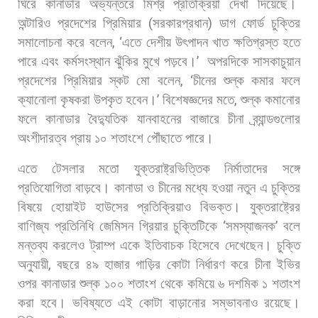
ঘিরে
কানাডার
অভ্যন্তরে
মিশ্র
প্রতিক্রিয়া
দেখা
দিয়েছে।
অন্টারিও
প্রদেশের
প্রিমিয়ার
(
সরকারপ্রধান
)
ডাগ
ফোর্ড
চুক্তির
সমালোচনা
করে
বলেন
, ‘
এতে
দেশীয়
উৎপাদন
খাত
ক্ষতিগ্রস্ত
হতে
পারে
এবং
কর্মসংস্থান
ঝুঁকির
মুখে
পড়বে।
’
অপরদিকে
সাসকাচুয়ান
প্রদেশের
প্রিমিয়ার
স্কট
মো
বলেন
, ‘
চীনের
শুল্ক
কমার
ফলে
ক্যানোলা
কৃষকরা
উপকৃত
হবেন।
’
বিশেষজ্ঞদের
মতে
,
শুল্ক
কমানোর
ফলে
কানাডার
বৈদ্যুতিক
যানবাহনের
বাজারে
চীনা
ব্র্যান্ডগুলোর
অংশীদারত্ব
প্রায়
১০
শতাংশে
পৌঁছাতে
পারে।
এতে
টেসলার
মতো
যুক্তরাষ্ট্রভিত্তিক
নির্মাতাদের
সঙ্গে
প্রতিযোগিতা
বাড়বে।
কানাডা
ও
চীনের
মধ্যে
হওয়া
নতুন
এ
চুক্তির
বিষয়ে
হোয়াইট
হাউসের
প্রতিক্রিয়াও
বিভক্ত।
যুক্তরাষ্ট্রের
বাণিজ্য
প্রতিনিধি
জেমিসন
গ্রিয়ার
চুক্তিটিকে
‘
সমস্যাজনক
’
বলে
মন্তব্য
করলেও
ট্রাম্প
একে
ইতিবাচক
হিসেবে
দেখেছেন। চুক্তি
অনুযায়ী
,
বছরে
৪৯
হাজার
গাড়ির
কোটা
নির্ধারণ
করে
চীনা
ইভির
ওপর
কানাডার
শুল্ক
১০০
শতাংশ
থেকে
কমিয়ে
৬
দশমিক
১
শতাংশ
করা
হবে।
ভবিষ্যতে
এই
কোটা
বাড়ানোর
সম্ভাবনাও
রয়েছে।