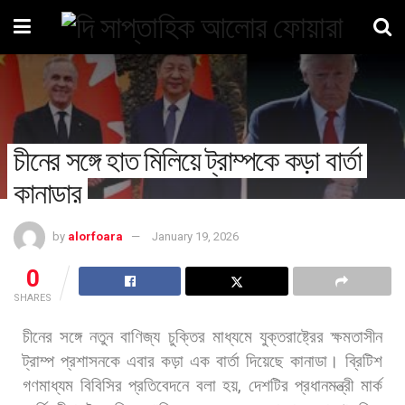
চীনের সঙ্গে হাত মিলিয়ে ট্রাম্পকে কড়া বার্তা
কানাডার
by
alorfoara
January 19, 2026
0
SHARES
চীনের
সঙ্গে
নতুন
বাণিজ্য
চুক্তির
মাধ্যমে
যুক্তরাষ্ট্রের
ক্ষমতাসীন
ট্রাম্প
প্রশাসনকে
এবার
কড়া
এক
বার্তা
দিয়েছে
কানাডা।
ব্রিটিশ
গণমাধ্যম
বিবিসির
প্রতিবেদনে
বলা
হয়
,
দেশটির
প্রধানমন্ত্রী
মার্ক