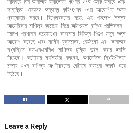
বিনিময়ে
চীন
কানাডার
ক্যানোলা
পণ্যের
ওপর
শুল্ক
কমাবে
এবং
সামুদ্রিক
খাদ্যসহ
অন্যান্য
কৃষিপণ্যের
ওপর
আরোপিত
শুল্ক
প্রত্যাহার
করবে। বিশ্লেষকদের
মতে
,
এই
পদক্ষেপ
উত্তর
আমেরিকার
বাণিজ্য
কাঠামো
নিয়ে
অনিশ্চয়তা
বৃদ্ধির
প্রতিফলন।
ট্রাম্প
প্রশাসন
ইতোমধ্যে
কানাডার
বিভিন্ন
শিল্পে
নতুন
শুল্ক
আরোপ
করেছে
এবং
মার্কিন
যুক্তরাষ্ট্র
,
মেক্সিকো
এবং
কানাডার
মধ্যস্থিত
ইউএসএমসিএ
বাণিজ্য
চুক্তি
দুর্বল
করার
হুমকি
দিয়েছে।
অটোয়ার
কর্মকর্তারা
বলছেন
,
অর্থনৈতিক
স্থিতিশীলতা
রক্ষায়
এখন
বাণিজ্য
অংশীদারদের
বৈচিত্র্য
বাড়ানো
জরুরি
হয়ে
উঠেছে।
Leave a Reply