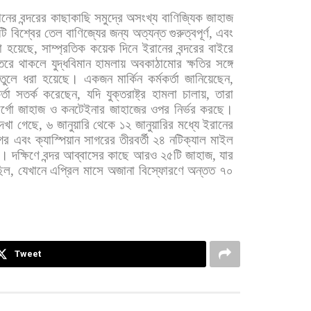
ানের
বন্দরের
কাছাকাছি
সমুদ্রে
অসংখ্য
বাণিজ্যিক
জাহাজ
টি
বিশ্বের
তেল
বাণিজ্যের
জন্য
অত্যন্ত
গুরুত্বপূর্ণ
,
এবং
া
হয়েছে
,
সাম্প্রতিক
কয়েক
দিনে
ইরানের
বন্দরের
বাইরে
তরে
থাকলে
যুদ্ধবিমান
হামলায়
অবকাঠামোর
ক্ষতির
সঙ্গে
তুলে
ধরা
হয়েছে।
একজন
মার্কিন
কর্মকর্তা
জানিয়েছেন
,
্তা
সতর্ক
করেছেন
,
যদি
যুক্তরাষ্ট্র
হামলা
চালায়
,
তারা
র্গো
জাহাজ
ও
কনটেইনার
জাহাজের
ওপর
নির্ভর
করছে।
েখা
গেছে
,
৬
জানুয়ারি
থেকে
১২
জানুয়ারির
মধ্যে
ইরানের
গর
এবং
ক্যাস্পিয়ান
সাগরের
তীরবর্তী
২৪
নটিক্যাল
মাইল
ে।
দক্ষিণে
বন্দর
আব্বাসের
কাছে
আরও
২৫টি
জাহাজ
,
যার
ছিল
,
যেখানে
এপ্রিল
মাসে
অজানা
বিস্ফোরণে
অন্তত
৭০
Tweet