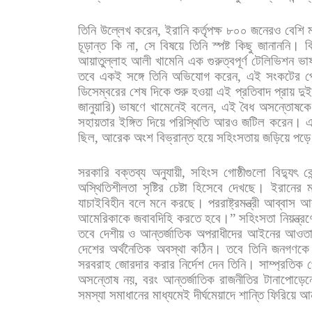
তিনি
উল্লেখ
করেন
,
ইরানি
কর্তৃপক্ষ
৮০০
জনেরও
বেশি
চূড়ান্ত
কি
না
,
সে
বিষয়ে
তিনি
স্পষ্ট
কিছু
জানাননি। বি
আয়াতুল্লাহ
আলী
খামেনি
এক
গুরুত্বপূর্ণ
টেলিভিশন
ভা
তবে
একই
সঙ্গে
তিনি
অভিযোগ
করেন
,
এই
সংকটের
প
ডিসেম্বরের
শেষ
দিকে
শুরু
হওয়া
এই
প্রতিবাদ
প্রায়
দু
জানুয়ারি
)
ভাষণে
খামেনেই
বলেন
,
এই
বৈধ
অসন্তোষকে
সহায়তার
ইঙ্গিত
দিয়ে
পরিস্থিতি
আরও
জটিল
করেন।
এ
ছিল
,
আরেক
অংশ
বিভ্রান্ত
হয়ে
সহিংসতায়
জড়িয়ে
পড়
সরকারি
বক্তব্য
অনুযায়ী
,
সহিংস
গোষ্ঠীগুলো
বিদ্যুৎ
কে
অস্থিতিশীলতা
সৃষ্টির
চেষ্টা
হিসেবে
দেখছে। ইরানের
ম
যাচাইবিহীন
বলে
মনে
করছে।
পররাষ্ট্রমন্ত্রী
আব্বাস
আর
আমেরিকাকে
জবাবদিহি
করতে
হবে।
”
সহিংসতা
নিয়ন্ত্রণ
তবে
দেশীয়
ও
আন্তর্জাতিক
অপরাধীদের
আইনের
আওতা
দেশের
অর্থনৈতিক
অবস্থা
কঠিন।
তবে
তিনি
জনগণকে
সরবরাহ
জোরদার
করার
নির্দেশ
দেন
তিনি।
সাম্প্রতিক
প
অসন্তোষ
নয়
,
বরং
আন্তর্জাতিক
রাজনীতির
টানাপোড়েন
সমস্যা
সমাধানের
মাধ্যমেই
দীর্ঘমেয়াদে
শান্তি
ফিরিয়ে
আ