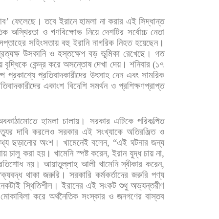
াব
’
ফেলেছে।
তবে
ইরানে
হামলা
না
করার
এই
সিদ্ধান্ত
িক
অস্থিরতা
ও
গণবিক্ষোভ
নিয়ে
দেশটির
সর্বোচ্চ
নেতা
সপ্তাহের
সহিংসতায়
বহু
ইরানি
নাগরিক
নিহত
হয়েছেন।
্রত্যক্ষ
উসকানি
ও
হস্তক্ষেপ
বড়
ভূমিকা
রেখেছে। গত
য়
বৃদ্ধিকে
কেন্দ্র
করে
অসন্তোষ
দেখা
দেয়।
শনিবার
(
১৭
ম্প
প্রকাশ্যে
প্রতিবাদকারীদের
উৎসাহ
দেন
এবং
সামরিক
রতিবাদকারীদের
একাংশ
বিদেশি
সমর্থন
ও
প্রশিক্ষণপ্রাপ্ত
অবকাঠামোতে
হামলা
চালায়।
সরকার
এটিকে
পরিকল্পিত
ৃত্যুর
দাবি
করলেও
সরকার
এই
সংখ্যাকে
অতিরঞ্জিত
ও
থ্য
ছড়ানোর
অংশ।
খামেনেই
বলেন
, “
এই
ঘটনার
জন্য
রায়
চালু
করা
হয়।
খামেনি
স্পষ্ট
করেন
,
ইরান
যুদ্ধ
চায়
না
,
্রতিশোধ
নয়। আয়াতুল্লাহ
আলী
খামেনি
স্বীকার
করেন
,
ক্যবদ্ধ
থাকা
জরুরি।
সরকারি
কর্মকর্তাদের
জরুরি
পণ্য
েকটাই
স্থিতিশীল।
ইরানের
এই
সংকট
শুধু
অভ্যন্তরীণ
মোকাবিলা
করে
অর্থনৈতিক
সংস্কার
ও
জনগণের
বাস্তব