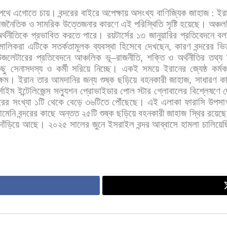
পথে
এগোতে
চায়। বন্দরের
বাইরে
অপেক্ষায়
অসংখ্য
বাণিজ্যিক
জাহাজ
:
ইর
াজনৈতিক
ও
সামরিক
উত্তেজনার
কারণে
এই
পরিস্থিতি
সৃষ্টি
হয়েছে।
অঞ্চল
র্থনীতিকে
প্রভাবিত
করতে
পারে। রয়টার্সের
১৩
জানুয়ারির
প্রতিবেদনে
বল
মালিকরা
এটিকে
সতর্কতামূলক
ব্যবস্থা
হিসেবে
দেখছেন
,
কারণ
বন্দরের
ভি
উজলেটারের
প্রতিবেদনে
আঞ্চলিক
ভূ
–
রাজনীতি
,
শক্তি
ও
অর্থনীতির
তথ্য
ছু
সেনাসদস্য
ও
কর্মী
সরিয়ে
নিচ্ছে।
একই
সময়ে
ইরানের
জ্যেষ্ঠ
কর্মকর
্ষম। ইরান
তার
আমদানির
জন্য
শুষ্ক
ছড়িয়ে
বহনকারী
জাহাজ
,
সাধারণ
কা
র্সাইম
ইন্টেলিজেন্স
সল্যুশন
প্রোভাইডার
পোল
স্টার
গ্লোবালের
বিশ্লেষণে
দ
ারের
সংখ্যা
১টি
থেকে
বেড়ে
৩৬টিতে
পৌঁছেছে।
এই
এলাকা
ফারাসি
উপসা
োমেনি
বন্দরের
কাছে
অন্তত
২৫টি
শুষ্ক
ছড়িয়ে
বহনকারী
জাহাজ
স্থির
রয়েছ
দাঁড়িয়ে
আছে।
২০২৫
সালের
জুনে
ইসরাইল
বন্দর
আব্বাসে
হামলা
চালিয়ে