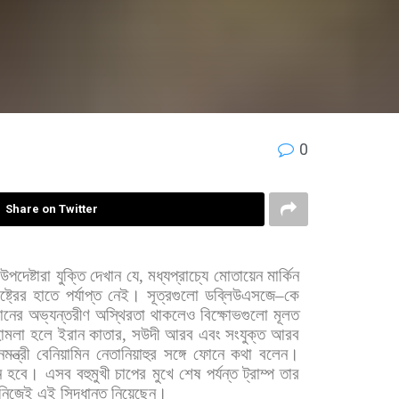
0
Share on Twitter
উপদেষ্টারা
যুক্তি
দেখান
যে
,
মধ্যপ্রাচ্যে
মোতায়েন
মার্কিন
্ট্রের
হাতে
পর্যাপ্ত
নেই।
সূত্রগুলো
ডব্লিউএসজে
–
কে
ানের
অভ্যন্তরীণ
অস্থিরতা
থাকলেও
বিক্ষোভগুলো
মূলত
ামলা
হলে
ইরান
কাতার
,
সউদী
আরব
এবং
সংযুক্ত
আরব
মন্ত্রী
বেনিয়ামিন
নেতানিয়াহুর
সঙ্গে
ফোনে
কথা
বলেন।
ন
হবে।
এসব
বহুমুখী
চাপের
মুখে
শেষ
পর্যন্ত
ট্রাম্প
তার
নিজেই
এই
সিদ্ধান্ত
নিয়েছেন।