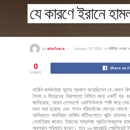
যে কারণে ইরানে হামল
by
alorfoara
January 19, 2026
in
বহির্বিশ্ব
,
সংখ্যা 
0
Share on 
SHARES
মার্কিন
কর্মকর্তারা
সন্দেহ
প্রকাশ
করেছিলেন
যে
কেবল
বি
সৈন্য
ও
মিত্রদের
নিরাপত্তা
নিশ্চিত
করে
একটি
বড়
ধ
জানিয়েছে
,
আরব
দেশগুলো
ওয়াশিংটনকে
স্পষ্ট
করে
দেয়
দমন
করা
হয়েছে
এবং
শাসন
পরিবর্তনের
ক্ষেত্রে
কোনো
আমিরাতে
অবস্থিত
মার্কিন
ঘাঁটিগুলোতে
পাল্টা
হামলার
নেতানিয়াহু
জানান
,
ইরানের
সম্ভাব্য
প্রতিশোধমূলক
হাম
অবস্থান
পরিবর্তন
করেন।
তবে
১৬
জানুয়ারি
প্রেসিডেন্ট
ট