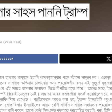
ার সাহস পাননি ট্রাম্প
১৬০ (১৭-০১-২০২৬)
Facebook
মান
হামলার
মাধ্যমে
ইরানি
শাসনব্যবস্থার
পতন
ঘটানো
সম্ভব
নয়।
এছাড়া
রনের
সামরিক
অভিযান
চালানোর
জন্য
প্রয়োজনীয়
রসদ
এই
মুহূর্তে
যুক্তরাষ
যে
এই
সময়ে
হামলার
ফলাফল
হিতে
বিপরীত
হতে
পারে।
তাদের
মতে
,
ইর
স্পষ্ট
বিরোধী
নেতৃত্ব
নেই।
এছাড়া
আরব
কর্মকর্তারা
সতর্ক
করেছিলেন
যে
,
হ
হুমকি
দিয়ে
রেখেছে।
প্রতিবেদনে
আরও
বলা
হয়
,
ট্রাম্প
ইসরাইলি
প্রধান
লা
মোকাবিলায়
ইসরাইলের
আরও
বেশি
মার্কিন
সামরিক
সহায়তার
প্রয়োজ
্রাম্প
দাবি
করেন
,
তাকে
কেউ
সিদ্ধান্ত
বদলাতে
প্ররোচিত
করেনি
,
বরং
তিনি