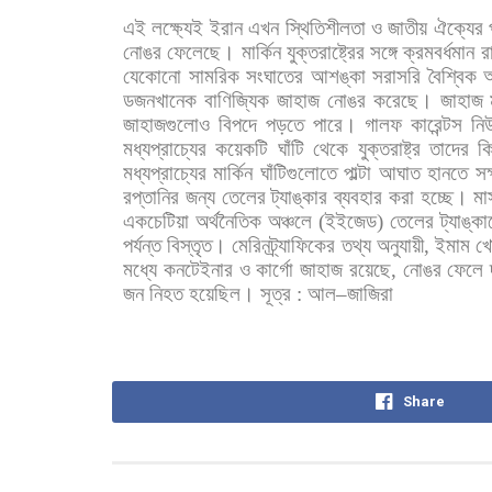
এই
লক্ষ্যেই
ইরান
এখন
স্থিতিশীলতা
ও
জাতীয়
ঐক্যের
নোঙর
ফেলেছে।
মার্কিন
যুক্তরাষ্ট্রের
সঙ্গে
ক্রমবর্ধমান
র
যেকোনো
সামরিক
সংঘাতের
আশঙ্কা
সরাসরি
বৈশ্বিক
অ
ডজনখানেক
বাণিজ্যিক
জাহাজ
নোঙর
করেছে।
জাহাজ
জাহাজগুলোও
বিপদে
পড়তে
পারে।
গালফ
কারেন্টস
নি
মধ্যপ্রাচ্যের
কয়েকটি
ঘাঁটি
থেকে
যুক্তরাষ্ট্র
তাদের
কি
মধ্যপ্রাচ্যের
মার্কিন
ঘাঁটিগুলোতে
পাল্টা
আঘাত
হানতে
সক
রপ্তানির
জন্য
তেলের
ট্যাঙ্কার
ব্যবহার
করা
হচ্ছে।
মা
একচেটিয়া
অর্থনৈতিক
অঞ্চলে
(
ইইজেড
)
তেলের
ট্যাঙ্ক
পর্যন্ত
বিস্তৃত।
মেরিনট্র্যাফিকের
তথ্য
অনুযায়ী
,
ইমাম
খ
মধ্যে
কনটেইনার
ও
কার্গো
জাহাজ
রয়েছে
,
নোঙর
ফেলে
জন
নিহত
হয়েছিল।
সূত্র
:
আল
–
জাজিরা
Share