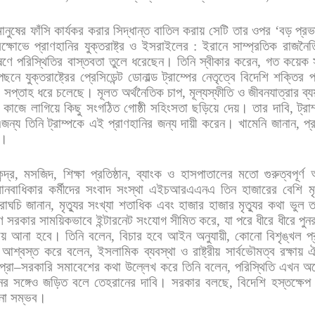
মানুষের
ফাঁসি
কার্যকর
করার
সিদ্ধান্ত
বাতিল
করায়
সেটি
তার
ওপর
‘
বড়
প্রভ
ক্ষোভে
প্রাণহানির
যুক্তরাষ্ট্র
ও
ইসরাইলের
:
ইরানে
সাম্প্রতিক
রাজনৈত
ষণে
পরিস্থিতির
বাস্তবতা
তুলে
ধরেছেন।
তিনি
স্বীকার
করেন
,
গত
কয়েক
েছনে
যুক্তরাষ্ট্রের
প্রেসিডেন্ট
ডোনাল্ড
ট্রাম্পের
নেতৃত্বে
বিদেশি
শক্তির
প
ই
সপ্তাহ
ধরে
চলেছে।
মূলত
অর্থনৈতিক
চাপ
,
মূল্যস্ফীতি
ও
জীবনযাত্রার
ব্য
কাজে
লাগিয়ে
কিছু
সংগঠিত
গোষ্ঠী
সহিংসতা
ছড়িয়ে
দেয়।
তার
দাবি
,
ট্রা
জন্য
তিনি
ট্রাম্পকে
এই
প্রাণহানির
জন্য
দায়ী
করেন।
খামেনি
জানান
,
প্
ে।
ন্দ্র
,
মসজিদ
,
শিক্ষা
প্রতিষ্ঠান
,
ব্যাংক
ও
হাসপাতালের
মতো
গুরুত্বপূর্ণ
ানবাধিকার
কর্মীদের
সংবাদ
সংস্থা
এইচআরএএনএ
তিন
হাজারের
বেশি
ম
াঘচি
জানান
,
মৃত্যুর
সংখ্যা
শতাধিক
এবং
হাজার
হাজার
মৃত্যুর
কথা
ভুল
ত
ে
সরকার
সাময়িকভাবে
ইন্টারনেট
সংযোগ
সীমিত
করে
,
যা
পরে
ধীরে
ধীরে
পুন
য়
আনা
হবে।
তিনি
বলেন
,
বিচার
হবে
আইন
অনুযায়ী
,
কোনো
বিশৃঙ্খল
প
আশ্বস্ত
করে
বলেন
,
ইসলামিক
ব্যবস্থা
ও
রাষ্ট্রীয়
সার্বভৌমত্ব
রক্ষায়
ঐ
্রো
–
সরকারি
সমাবেশের
কথা
উল্লেখ
করে
তিনি
বলেন
,
পরিস্থিতি
এখন
অন
ের
সঙ্গেও
জড়িত
বলে
তেহরানের
দাবি।
সরকার
বলছে
,
বিদেশি
হস্তক্ষেপ
না
সম্ভব।