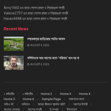
Amy1660
on
ছাড়া পেলেন রাহুল ও প্রিয়াঙ্কা গান্ধী
Valerie2737
on
ছাড়া পেলেন রাহুল ও প্রিয়াঙ্কা গান্ধী
Haven4448
on
ছাড়া পেলেন রাহুল ও প্রিয়াঙ্কা গান্ধী
Recent News
লক্ষ্যমাত্রা ছাড়িয়েছে পাটের আবাদ
AUGUST 4, 2026
বলিউডকে আর আগের মতো ‘পরিবার’ মনে হয় না
AUGUST 4, 2026
১ করিন্থীয়
২ করিন্থীয়
Home 2
Home 3
Home 4
Home 5
Home 6
Sample Page
অজানাকে জানা
অডিও বই
অভিযান
আমরা কীভাবে প্রার্থনা করি?
আলোর দিশারী
আলোর ফোয়ারা
আলোর যাত্রী
ই-সংখ্যা
ইউহোন্না