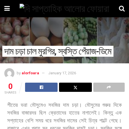
দাম চড়া চাল মুরগির, স্বস্তি পেঁয়াজ-ডিমে
by
alorfoara
January 17, 2026
0
SHARES
শীতের
ভরা
মৌসুমেও
সবজির
দাম
চড়া।
মৌসুমের
শুরুর
দিকে
সবজির
বাজারদর
ছিল
ক্রেতাদের
হাতের
নাগালেই।
কিন্তু
এক
সপ্তাহের
বেশি
সময়
ধরে
সবজির
দামের
সেই
চিত্র
পাল্টে
গেছে।
বাজারে
এখন
প্রায়
সব
ধরনের
সবজির
দামই
চড়া।
সবজির
সঙ্গে