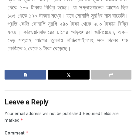
থেকে
১৮০
টাকায়
বিক্রি
হচ্ছে।
যা
সপ্তাহখানেক
আগেও
ছিল
১৬৫
থেকে
১৭০
টাকার
মধ্যে।
তবে
সোনালি
মুরগির
দাম
বাড়েনি।
প্রতি
কেজি
সোনালি
মুরগি
২৪০
টাকা
থেকে
২৮০
টাকায়
বিক্রি
হচ্ছে। কারওয়ানবাজারের
চালের
আড়তদাররা
জানিয়েছেন
,
এক
–
দেড়
সপ্তাহ
আগের
তুলনায়
নাজিরশাইলসহ
সরু
চালের
দাম
কেজিতে
২
থেকে
৪
টাকা
বেড়েছে।
Leave a Reply
Your email address will not be published.
Required fields are
*
marked
*
Comment