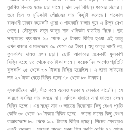
মুরগিও
কিনতে
হচ্ছে
চড়া
দামে।
দাম
চড়া
বিভিন্ন
ধরনের
চালের।
তবে
ডিম
ও
মুড়িকাটা
পেঁয়াজের
দাম
কিছুটা
কমেছে।
গতকাল
রাজধানী
ঢাকার
কয়েকটি
খুচরা
ও
পাইকারি
বাজার
ঘুরে
এ
চিত্র
দেখা
গেছে। মৌসুমের
নতুন
আলুর
দাম
খানিকটা
বাড়তির
দিকে।
দুই
সপ্তাহের
ব্যবধানে
২০
থেকে
২৫
টাকায়
বিক্রি
হওয়া
এই
আলু
এখন
বাজার
ও
মানভেদে
৩০
থেকে
৩৫
টাকা।
শুধু
আলুর
দামই
নয়
,
ফুলকপির
দামও
এখন
চড়া।
ছোট
আকারের
একেকটি
ফুলকপি
বিক্রি
হচ্ছে
৪০
থেকে
৫০
টাকা
দামে।
কয়েক
দিন
আগেও
প্রতিটি
ফুলকপি
২৫
থেকে
৩০
টাকায়
বিক্রি
হয়েছিল।
এ
ছাড়া
লাউয়ের
দাম
২০
টাকা
বেড়ে
বিক্রি
হচ্ছে
৭০
থেকে
৮০
টাকায়।
ব্যবসায়ীদের
দাবি
,
শীত
কমে
এলেও
সরবরাহ
সেভাবে
বাড়েনি।
যে
কারণে
সবজির
দাম
কমছে
না। এদিকে
বাজারে
নানা
জাতের
বেগুন
বিক্রি
হচ্ছে।
এর
মধ্যে
মান
ও
জাতের
বিবেচনায়
কিছু
বেগুন
প্রতি
কেজি
৬০
থেকে
৭০
টাকায়
বিক্রি
হচ্ছে।
ভালো
মানের
কিছু
বেগুন
বাজারভেদে
৮০
থেকে
১০০
টাকায়
বিক্রি
হচ্ছে।
শিমের
ক্ষেত্রেও
একই
অবস্থা।
সাধারণ
মানের
সবুজ
শিম
প্রতি
কেজি
৪৫
থেকে