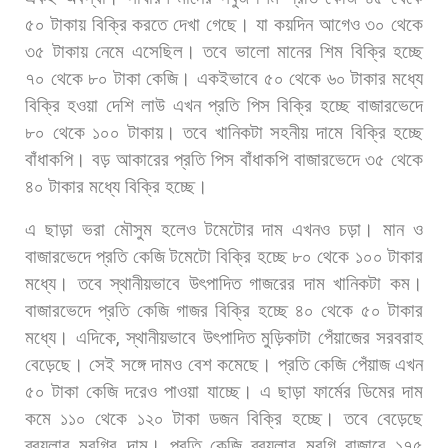
৫০
টাকায়
বিক্রি
করতে
দেখা
গেছে।
যা
কয়দিন
আগেও
৩০
থেকে
৩৫
টাকায়
নেমে
এসেছিল।
তবে
ভালো
মানের
শিম
বিক্রি
হচ্ছে
৭০
থেকে
৮০
টাকা
কেজি।
একইভাবে
৫০
থেকে
৬০
টাকার
মধ্যে
বিক্রি
হওয়া
দেশি
লাউ
এখন
প্রতি
পিস
বিক্রি
হচ্ছে
বাজারভেদে
৮০
থেকে
১০০
টাকায়। তবে
খানিকটা
সহনীয়
দামে
বিক্রি
হচ্ছে
বাঁধাকপি।
বড়
আকারের
প্রতি
পিস
বাঁধাকপি
বাজারভেদে
৩৫
থেকে
৪০
টাকার
মধ্যে
বিক্রি
হচ্ছে।
এ
ছাড়া
ভরা
মৌসুম
হলেও
টমেটোর
দাম
এখনও
চড়া। মান
ও
বাজারভেদে
প্রতি
কেজি
টমেটো
বিক্রি
হচ্ছে
৮০
থেকে
১০০
টাকার
মধ্যে।
তবে
স্থানীয়ভাবে
উৎপাদিত
গাজরের
দাম
খানিকটা
কম।
বাজারভেদে
প্রতি
কেজি
গাজর
বিক্রি
হচ্ছে
৪০
থেকে
৫০
টাকার
মধ্যে। এদিকে
,
স্থানীয়ভাবে
উৎপাদিত
মুড়িকাটা
পেঁয়াজের
সরবরাহ
বেড়েছে।
সেই
সঙ্গে
দামও
বেশ
কমেছে।
প্রতি
কেজি
পেঁয়াজ
এখন
৫০
টাকা
কেজি
দরেও
পাওয়া
যাচ্ছে।
এ
ছাড়া
ফার্মের
ডিমের
দাম
কমে
১১০
থেকে
১২০
টাকা
ডজন
বিক্রি
হচ্ছে।
তবে
বেড়েছে
ব্রয়লার
মুরগির
দাম।
প্রতি
কেজি
ব্রয়লার
মুরগি
বাজারে
১৭৫