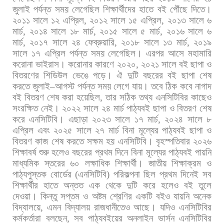
জুলাই
পর্যন্ত
সময়
লেগেছিল
শিক্ষার্থীদের
হাতে
বই
পৌঁছে
দিতে।
২০১১
সালে
১২
এপ্রিল
,
২০১২
সালে
১৫
এপ্রিল
,
২০১৩
সালে
৬
মার্চ
,
২০১৪
সালে
১৮
মার্চ
,
২০১৫
সালে
৫
মার্চ
,
২০১৬
সালে
৬
মার্চ
,
২০১৭
সালে
২৪
ফেব্রুয়ারি
,
২০১৮
সালে
১৩
মার্চ
,
২০১৯
সালে
১৭
এপ্রিল
পর্যন্ত
সময়
লেগেছিল।
এরপর
আসে
মহামারি
করোনা
ভাইরাস।
করোনার
কারণে
২০২০
,
২০২১
সালে
বই
ছাপা
ও
বিতরণের
শিডিউল
ভেঙে
পড়ে।
ঐ
দুটি
বছরের
বই
ছাপা
শেষ
করতে
জুলাই
–
আগস্ট
পর্যন্ত
সময়
লেগে
যায়।
তবে
ঠিক
কবে
নাগাদ
বই
বিতরণ
শেষ
করা
হয়েছিল
,
তার
সঠিক
তথ্য
এনসিটিবির
কাছেও
সংরক্ষিত
নেই।
২০২২
সালে
২৪
মার্চ
পাঠ্যবই
ছাপা
ও
বিতরণ
শেষ
করে
এনসিটিবি।
এছাড়া
২০২৩
সালে
১৭
মার্চ
,
২০২৪
সালে
৮
এপ্রিল
এবং
২০২৫
সালে
২৭
মার্চ
বিনা
মূল্যের
পাঠ্যবই
ছাপা
ও
বিতরণ
কাজ
শেষ
করতে
সক্ষম
হয়
এনসিটিবি।
বৃহস্পতিবার
২০২৬
শিক্ষাবর্ষ
শুরু
হলেও
বছরের
প্রথম
দিনে
বিনা
মূল্যের
পাঠ্যবই
পায়নি
মাধ্যমিক
স্তরের
৬০
লক্ষাধিক
শিক্ষার্থী।
জাতীয়
শিক্ষাক্রম
ও
পাঠ্যপুস্তক
বোর্ডের
(
এনসিটিবি
)
পরিকল্পনা
ছিল
প্রথম
দিনেই
সব
শিক্ষার্থীর
হাতে
অন্তত
এক
থেকে
দুটি
করে
হলেও
বই
তুলে
দেওয়া।
কিন্তু
সপ্তম
ও
অষ্টম
শ্রেণির
একটি
বইও
যায়নি
অনেক
বিদ্যালয়ে
,
এমন
বিদ্যালয়
রাজধানীতেও
আছে।
যদিও
এনসিটিবির
কর্মকর্তারা
বলছেন
,
সব
পাঠ্যবইয়ের
অনলাইন
ভার্সন
এনসিটিবির