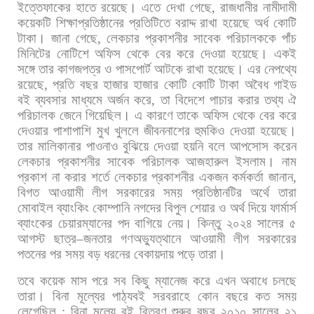
ইত্তেফাকের
হাতে
রয়েছে।
এতে
দেখা
গেছে
,
রাজধানীর
নামীদামী
কয়েকটি
শিক্ষাপ্রতিষ্ঠানের
প্রতিটিতে
বরাদ্দ
রাখা
হয়েছে
অর্ধ
কোটি
টাকা।
জানা
গেছে
,
লেকচার
প্রকাশনীর
সাবেক
পরিচালককে
পাঁচ
মিনিটের
নোটিশে
অফিস
থেকে
বের
করে
দেওয়া
হয়েছে।
একই
সঙ্গে
তার
কাগজপত্র
ও
পাসপোর্ট
আটকে
রাখা
হয়েছে।
এর
নেপথ্যে
রয়েছে
,
প্রতি
বছর
হাজার
হাজার
কোটি
কোটি
টাকা
অবৈধ
গাইড
বই
ব্যবসার
মাধ্যমে
অর্জন
করে
,
তা
বিদেশে
পাচার
করার
তথ্য
ঐ
পরিচালক
জেনে
গিয়েছিল।
এ
কারণে
তাকে
অফিস
থেকে
বের
করে
দেওয়ার
পাশাপাশি
মুখ
খুললে
জীবননাশের
হুমকিও
দেওয়া
হয়েছে।
তার
মালিকানার
পাওনাও
বুঝিয়ে
দেওয়া
হয়নি
বলে
আপসোস
করেন
লেকচার
প্রকাশনীর
সাবেক
পরিচালক
আজহারুল
ইসলাম।
নাম
প্রকাশ
না
করার
শর্তে
লেকচার
প্রকাশনীর
একজন
কর্মকর্তা
জানান
,
বিগত
আওয়ামী
লীগ
সরকারের
সময়
প্রতিষ্ঠানটির
অর্থে
তারা
মোবাইল
ব্যাংকিং
কোম্পানি
নগদের
বিপুল
শেয়ার
ও
অর্থ
দিয়ে
ফার্মার্স
ব্যাংকের
চেয়ারম্যানের
পদ
বাগিয়ে
নেয়।
কিন্তু
২০২৪
সালের
৫
আগস্ট
ছাত্র
–
জনতার
গণঅভ্যুত্থানে
আওয়ামী
লীগ
সরকারের
পতনের
পর
সময়
বড়
ধরনের
বেকায়দায়
পড়ে
তারা।
তবে
কয়েক
মাস
পরে
সব
কিছু
ম্যানেজ
করে
এখন
অবাধে
চলছে
তারা। বিনা
মূল্যের
পাঠ্যবই
সরবরাহে
কোন
বছরে
কত
সময়
লেগেছিল
:
বিনা
মূল্যে
বই
বিতরণ
শুরুর
বছর
২০১০
সালের
২১