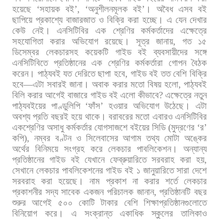
হয়েছে
‘
সহায়ক
বই
’, ‘
অনুশীলনমূলক
বই
’
।
অবৈধ
এসব
বই
ছাপিয়ে
প্রকাশ্যে
বাজারজাত
ও
বিক্রি
করা
হচ্ছে।
এ
যেন
দেখার
কেউ
নেই।
এনসিটিবির
এক
শ্রেণির
কর্মকর্তাদের
এক্ষেত্রে
সহযোগিতা
করার
অভিযোগ
রয়েছে।
সূত্র
জানায়
,
গত
১৫
ডিসেম্বর
লেকচারসহ
কয়েকটি
গাইড
বই
ব্যবসায়ীদের
সঙ্গে
এনসিটিবিতে
প্রতিষ্ঠানের
এক
শ্রেণির
কর্মকর্তারা
গোপন
বৈঠক
করেন।
পাঠ্যবই
যত
দেরিতে
ছাপা
হবে
,
গাইড
বই
তত
বেশি
বিক্রি
হবে
—
এটা
সবারই
জানা।
অবাক
করার
মতো
বিষয়
হলো
,
পাঠ্যবই
বিলি
করার
আগেই
বাজারে
গাইড
বই
এলো
কীভাবে
?
এক্ষেত্রে
নতুন
পাঠ্যবইয়ের
পাণ্ডুলিপি
‘
ফাঁস
’
হওয়ার
অভিযোগ
উঠেছে।
এটা
অবশ্য
প্রতি
বছরই
হয়ে
থাকে।
বরাবরের
মতো
এবারও
এনসিটিবির
একশ্রেণির
অসাধু
কর্মকর্তার
যোগসাজশে
বইয়ের
সিডি
(
মুদ্রণের
‘
র
’
কপি
),
নম্বর
বণ্টন
ও
সিলেবাসের
আগাম
তথ্য
মোটা
অঙ্কের
অর্থের
বিনিময়ে
সংগ্রহ
করে
লেকচার
পাবলিকেশন।
অন্যান্য
প্রতিষ্ঠানের
গাইড
বই
যেখানে
ফেব্রুয়ারিতে
সরবরাহ
করা
হয়
,
সেখানে
লেকচার
পাবলিকেশনের
গাইড
বই
১
জানুয়ারিতে
সারা
দেশে
সরবরাহ
করা
হয়েছে।
নাম
প্রকাশ
না
করার
শর্তে
লেকচার
প্রকাশনীর
সদ্য
সাবেক
একজন
পরিচালক
জানান
,
প্রতিষ্ঠানটি
বছর
শুরুর
আগেই
৫০০
কোটি
টাকার
বেশি
শিক্ষাপ্রতিষ্ঠানগুলোতে
বিনিয়োগ
করে।
এ
সংক্রান্ত
একাধিক
স্কুলের
তালিকাও