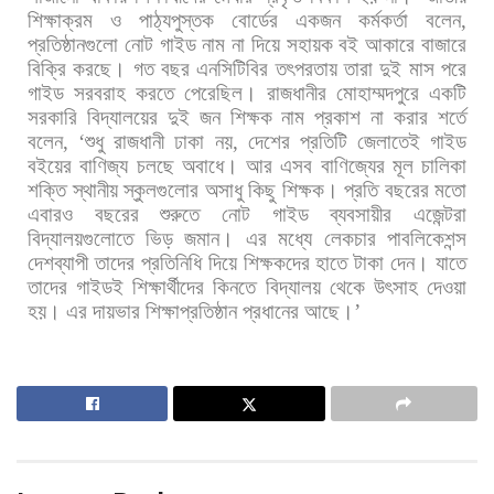
শিক্ষাক্রম
ও
পাঠ্যপুস্তক
বোর্ডের
একজন
কর্মকর্তা
বলেন
,
প্রতিষ্ঠানগুলো
নোট
গাইড
নাম
না
দিয়ে
সহায়ক
বই
আকারে
বাজারে
বিক্রি
করছে।
গত
বছর
এনসিটিবির
তৎপরতায়
তারা
দুই
মাস
পরে
গাইড
সরবরাহ
করতে
পেরেছিল।
রাজধানীর
মোহাম্মদপুরে
একটি
সরকারি
বিদ্যালয়ের
দুই
জন
শিক্ষক
নাম
প্রকাশ
না
করার
শর্তে
বলেন
, ‘
শুধু
রাজধানী
ঢাকা
নয়
,
দেশের
প্রতিটি
জেলাতেই
গাইড
বইয়ের
বাণিজ্য
চলছে
অবাধে।
আর
এসব
বাণিজ্যের
মূল
চালিকা
শক্তি
স্থানীয়
স্কুলগুলোর
অসাধু
কিছু
শিক্ষক।
প্রতি
বছরের
মতো
এবারও
বছরের
শুরুতে
নোট
গাইড
ব্যবসায়ীর
এজেন্টরা
বিদ্যালয়গুলোতে
ভিড়
জমান।
এর
মধ্যে
লেকচার
পাবলিকেশন্স
দেশব্যাপী
তাদের
প্রতিনিধি
দিয়ে
শিক্ষকদের
হাতে
টাকা
দেন।
যাতে
তাদের
গাইডই
শিক্ষার্থীদের
কিনতে
বিদ্যালয়
থেকে
উৎসাহ
দেওয়া
হয়।
এর
দায়ভার
শিক্ষাপ্রতিষ্ঠান
প্রধানের
আছে।
’