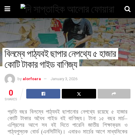
বিলম্বে পাঠ্যবই ছাপার নেপথ্যে ৫ হাজার
কোটি টাকার গাইড বাণিজ্য
by
alorfoara
January 3, 2026
0
SHARES
প্রতি
বছর
বিলম্বে
পাঠ্যবই
ছাপানোর
নেপথ্যে
রয়েছে
৫
হাজার
কোটি
টাকার
অবৈধ
গাইড
বই
বাণিজ্য।
টানা
১৫
বছর
মার্চ
–
এপ্রিলের
আগে
সব
বই
দিতে
পারেনি
জাতীয়
শিক্ষাক্রম
ও
পাঠ্যপুস্তক
বোর্ড
(
এনসিটিবি
)
।
এবারও
মার্চের
আগে
মাধ্যমিকের