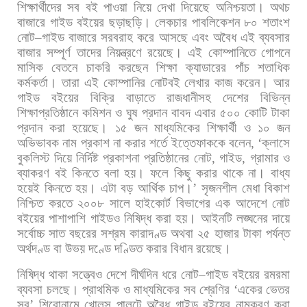
শিক্ষার্থীদের
সব
বই
পাওয়া
নিয়ে
দেখা
দিয়েছে
অনিশ্চয়তা।
অথচ
বাজারে
গাইড
বইয়ের
ছড়াছড়ি।
লেকচার
পাবলিকেশন
৮০
শতাংশ
নোট
–
গাইড
বাজারে
সরবরাহ
করে
আসছে
এবং
অবৈধ
এই
ব্যবসার
বাজার
সম্পূর্ণ
তাদের
নিয়ন্ত্রণে
রয়েছে।
এই
কোম্পানিতে
গোপনে
মাসিক
বেতনে
চাকরি
করছেন
শিক্ষা
ক্যাডারের
পাঁচ
শতাধিক
কর্মকর্তা।
তারা
এই
কোম্পানির
নোটবই
লেখার
কাজ
করেন।
আর
গাইড
বইয়ের
বিক্রি
বাড়াতে
রাজধানীসহ
দেশের
বিভিন্ন
শিক্ষাপ্রতিষ্ঠানে
কমিশন
ও
ঘুষ
প্রদান
বাবদ
এবার
৫০০
কোটি
টাকা
প্রদান
করা
হয়েছে।
১৫
জন
মাধ্যমিকের
শিক্ষার্থী
ও
১০
জন
অভিভাবক
নাম
প্রকাশ
না
করার
শর্তে
ইত্তেফাককে
বলেন
, ‘
ক্লাসে
বুকলিস্ট
দিয়ে
নির্দিষ্ট
প্রকাশনা
প্রতিষ্ঠানের
নোট
,
গাইড
,
গ্রামার
ও
ব্যাকরণ
বই
কিনতে
বলা
হয়।
ফলে
কিছু
করার
থাকে
না।
বাধ্য
হয়েই
কিনতে
হয়।
এটা
বড়
আর্থিক
চাপ।
’
সৃজনশীল
মেধা
বিকাশ
নিশ্চিত
করতে
২০০৮
সালে
হাইকোর্ট
বিভাগের
এক
আদেশে
নোট
বইয়ের
পাশাপাশি
গাইডও
নিষিদ্ধ
করা
হয়।
আইনটি
লঙ্ঘনের
দায়ে
সর্বোচ্চ
সাত
বছরের
সশ্রম
কারাদণ্ড
অথবা
২৫
হাজার
টাকা
পর্যন্ত
অর্থদণ্ড
বা
উভয়
দণ্ডে
দণ্ডিত
করার
বিধান
রয়েছে।
নিষিদ্ধ
থাকা
সত্ত্বেও
দেশে
দীর্ঘদিন
ধরে
নোট
–
গাইড
বইয়ের
রমরমা
ব্যবসা
চলছে।
প্রাথমিক
ও
মাধ্যমিকের
সব
শ্রেণির
‘
একের
ভেতর
সব
’
শিরোনামে
খোলস
পালটে
অবৈধ
গাইড
বইয়ের
নামকরণ
করা