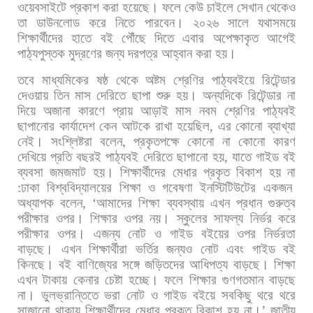
ওয়েবসাইটে
প্রকাশ
করা
হয়েছে।
ফলে
কেউ
চাইলে
সেখান
থেকেও
তা
ডাউনলোড
করে
নিতে
পারবেন। ২০২৬
সালে
যথাসময়ে
শিক্ষার্থীদের
হাতে
বই
পৌঁছে
দিতে
এবার
অপেক্ষাকৃত
আগেই
পাঠ্যপুস্তক
মুদ্রণের
জন্য
দরপত্র
আহ্বান
করা
হয়।
তবে
মাধ্যমিকের
ষষ্ঠ
থেকে
অষ্টম
শ্রেণির
পাঠ্যবইয়ে
রিটেন্ডার
দেওয়ায়
তিন
মাস
দেরিতে
ছাপা
শুরু
হয়।
অন্যদিকে
রিটেন্ডার
না
দিয়ে
অজানা
কারণে
প্রায়
আড়াই
মাস
নবম
শ্রেণির
পাঠ্যবই
ছাপানোর
কার্যাদেশ
কেন
আটকে
রাখা
হয়েছিল
,
এর
কোনো
ব্যাখ্যা
নেই।
সংশ্লিষ্টরা
বলেন
,
প্রকৃতপক্ষে
কোনো
না
কোনো
কারণ
দেখিয়ে
প্রতি
বছরই
পাঠ্যবই
দেরিতে
ছাপানো
হয়
,
যাতে
গাইড
বই
ব্যবসা
জমজমাট
হয়। শিক্ষার্থীদের
মেধার
প্রকৃত
বিকাশ
হয়
না
:
ঢাকা
বিশ্ববিদ্যালয়ের
শিক্ষা
ও
গবেষণা
ইনস্টিটিউটের
একজন
অধ্যাপক
বলেন
, ‘
আমাদের
শিক্ষা
ব্যবস্থায়
এখন
প্রধান
গুরুত্ব
পরীক্ষার
ওপর।
শিক্ষার
ওপর
নয়।
স্কুলের
সাফল্য
নির্ভর
করে
পরীক্ষার
ওপর।
এজন্য
নোট
ও
গাইড
বইয়ের
ওপর
নির্ভরতা
বাড়ছে।
এখন
শিক্ষার্থীরা
ভর্তির
জন্যও
নোট
এবং
গাইড
বই
কিনছে।
বই
বাণিজ্যের
সঙ্গে
জড়িতদের
আধিপত্য
বাড়ছে।
শিক্ষা
এখন
টাকায়
কেনার
চেষ্টা
হচ্ছে।
ফলে
শিক্ষার
গুণগতমান
বাড়ছে
না।
ভুলভ্রান্তিতে
ভরা
নোট
ও
গাইড
বইয়ে
সবকিছু
থরে
থরে
সাজানো
থাকায়
শিক্ষার্থীদের
মেধার
প্রকৃত
বিকাশ
হয়
না।
’
জাতীয়