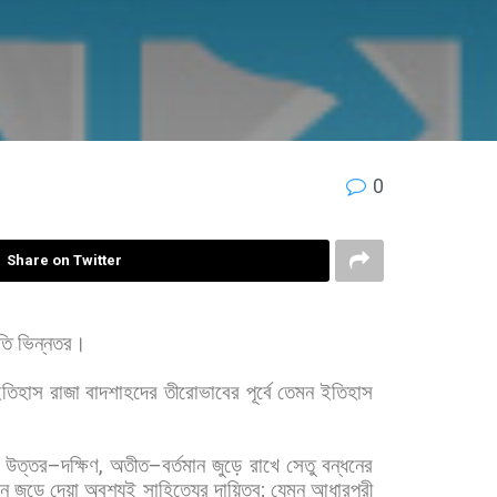
0
Share on Twitter
তি
ভিন্নতর।
তিহাস
রাজা
বাদশাহদের
তীরোভাবের
পূর্বে
তেমন
ইতিহাস
,
উত্তর
–
দক্ষিণ
,
অতীত
–
বর্তমান
জুড়ে
রাখে
সেতু
বন্ধনের
নে
জুড়ে
দেয়া
অবশ্যই
সাহিত্যের
দায়িত্ব
;
যেমন
আধারপুরী