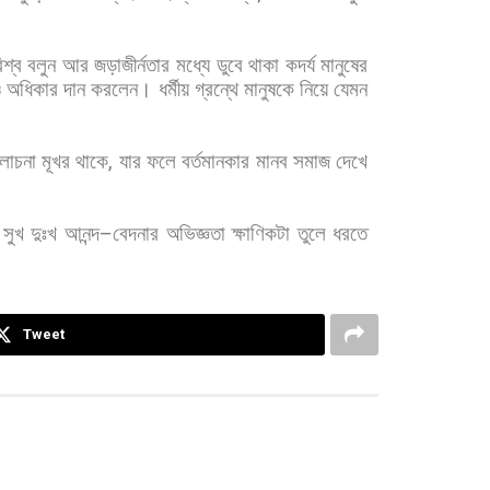
িশ্ব
বলুন
আর
জড়াজীর্নতার
মধ্যে
ডুবে
থাকা
কদর্য
মানুষের
ও
অধিকার
দান
করলেন।
ধর্মীয়
গ্রন্থে
মানুষকে
নিয়ে
যেমন
ালোচনা
মূখর
থাকে
,
যার
ফলে
বর্তমানকার
মানব
সমাজ
দেখে
সুখ
দুঃখ
আনন্দ
–
বেদনার
অভিজ্ঞতা
ক্ষাণিকটা
তুলে
ধরতে
Tweet