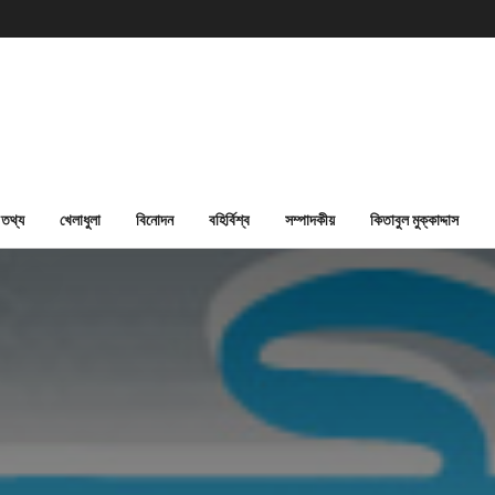
তথ্য
খেলাধুলা
বিনোদন
বহির্বিশ্ব
সম্পাদকীয়
কিতাবুল মুক্কাদ্দাস