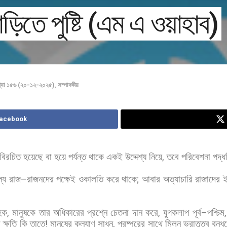
ড়িতে পুষ্টি (এম এ ওয়াহাব)
খ্যা ১৫৬ (২০-১২-২০২৫)
,
সম্পাদকীয়
Facebook
বিরচিত
হয়েছে
বা
হয়ে
পর্যন্ত
থাকে
একই
উদ্দেশ্য
নিয়ে
,
তবে
পরিবেশনা
পদ্ধ
্য
রাজ
–
রাজনদের
পক্ষেই
ওকালতি
করে
থাকে
;
আবার
অত্যাচারি
রাজাদের
ই
হক
,
মানুষকে
তার
অধিকারের
প্রশ্নে
চেতনা
দান
করে
,
যুগকলাপ
পূর্ব
–
পশ্চিম
ে
ক্ষতি
কি
তাতে
!
মানুষের
কল্যাণ
সাধন
,
পরষ্পরের
সাথে
মিলন
ভ্রাতৃত্ব
বন্ধ