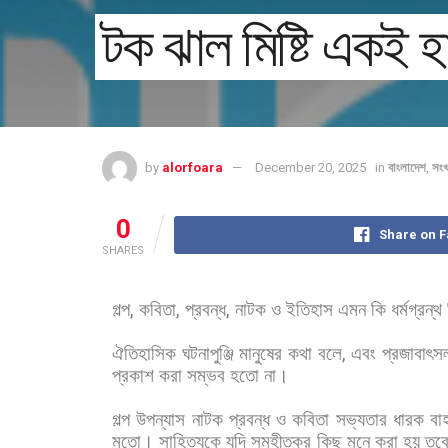
টক ঝাল মিষ্টি একই হা
by
alorfoara
December 20, 2025
in
বাংলাদেশ
,
সং
0
Share on 
SHARES
গল্প
,
কবিতা
,
প্রবন্ধ
,
নাটক
ও
ইতিহাস
এমন
কি
ধর্মগ্রন্থ
ঐতিহাসিক
ঘটনাপুঞ্জি
মানুষের
কথা
বলে
,
এবং
প্রজাবাৎসল
প্রকাশ
করা
সম্ভব
হতো
না।
গল্প
উপন্যাস
নাটক
প্রবন্ধ
ও
কবিতা
সভ্যতার
ধারক
বা
মতো।
সাহিত্যকে
যদি
সমহীতকর
কিছু
মনে
করা
হয়
তব