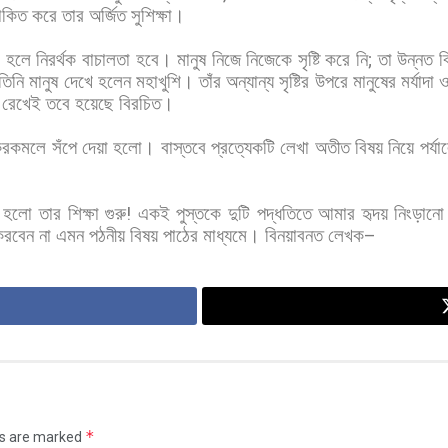
কিত
করে
তার
অর্জিত
সুশিক্ষা।
া
হলে
নিরর্থক
বাচালতা
হবে।
মানুষ
নিজে
নিজেকে
সৃষ্টি
করে
নি
;
তা
উন্নত
ব
তিনি
মানুষ
দেখে
হলেন
মহাখুশি।
তাঁর
অন্যান্য
সৃষ্টির
উপরে
মানুষের
মর্যাদা
রেখেই
তবে
হয়েছে
বিরচিত।
করকমলে
সঁপে
দেয়া
হলো।
বাস্তবে
প্রত্যেকটি
লেখা
অতীত
বিষয়
নিয়ে
পর্য
হলো
তার
শিক্ষা
গুরু
!
একই
পুস্তকে
দুটি
পদ্ধতিতে
আমার
হৃদয়
নিংড়ানো
করবেন
না
এমন
পঠনীয়
বিষয়
পাঠের
মাধ্যমে।
বিনয়াবনত
লেখক
–
*
ds are marked