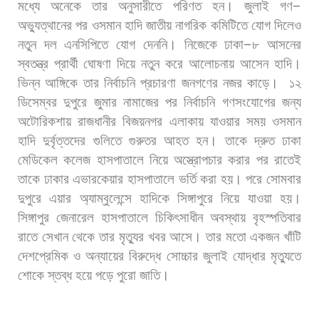
মধ্যে
অনেকে
তার
অনুসারীতে
পরিণত
হন।
জুলাই
গণ
–
অভ্যুত্থানের
পর
ওসমান
হাদি
জাতীয়
নাগরিক
কমিটিতে
যোগ
দিলেও
নতুন
দল
এনসিপিতে
যোগ
দেননি।
নিজেকে
ঢাকা
–
৮
আসনের
স্বতন্ত্র
প্রার্থী
ঘোষণা
দিয়ে
নতুন
করে
আলোচনায়
আসেন
হাদি।
ভিন্ন
আঙ্গিকে
তার
নির্বাচনি
প্রচারণা
জনগণের
নজর
কাড়ে।
১২
ডিসেম্বর
দুপুরে
জুমার
নামাজের
পর
নির্বাচনি
গণসংযোগের
জন্য
অটোরিকশায়
রাজধানীর
বিজয়নগর
এলাকায়
যাওয়ার
সময়
ওসমান
হাদি
দুর্বৃত্তদের
গুলিতে
গুরুতর
আহত
হন।
তাকে
দ্রুত
ঢাকা
মেডিকেল
কলেজ
হাসপাতালে
নিয়ে
অস্ত্রোপচার
করার
পর
রাতেই
তাকে
ঢাকার
এভারকেয়ার
হাসপাতালে
ভর্তি
করা
হয়।
পরে
সোমবার
দুপুরে
এয়ার
অ্যাম্বুলেন্সে
হাদিকে
সিঙ্গাপুরে
নিয়ে
যাওয়া
হয়।
সিঙ্গাপুর
জেনারেল
হাসপাতালে
চিকিৎসাধীন
অবস্থায়
বৃহস্পতিবার
রাতে
সেখান
থেকে
তার
মৃত্যুর
খবর
আসে।
তার
মতো
একজন
খাঁটি
দেশপ্রেমিক
ও
অন্যায়ের
বিরুদ্ধে
সোচ্চার
জুলাই
যোদ্ধার
মৃত্যুতে
শোকে
স্তব্ধ
হয়ে
পড়ে
পুরো
জাতি।