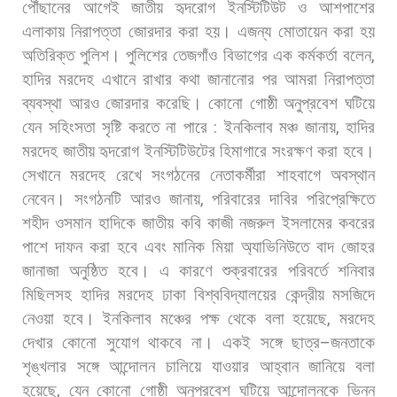
পৌঁছানের
আগেই
জাতীয়
হৃদরোগ
ইনস্টিটিউট
ও
আশপাশের
এলাকায়
নিরাপত্তা
জোরদার
করা
হয়।
এজন্য
মোতায়েন
করা
হয়
অতিরিক্ত
পুলিশ।
পুলিশের
তেজগাঁও
বিভাগের
এক
কর্মকর্তা
বলেন
,
হাদির
মরদেহ
এখানে
রাখার
কথা
জানানোর
পর
আমরা
নিরাপত্তা
ব্যবস্থা
আরও
জোরদার
করেছি। কোনো
গোষ্ঠী
অনুপ্রবেশ
ঘটিয়ে
যেন
সহিংসতা
সৃষ্টি
করতে
না
পারে
:
ইনকিলাব
মঞ্চ
জানায়
,
হাদির
মরদেহ
জাতীয়
হৃদরোগ
ইনস্টিটিউটের
হিমাগারে
সংরক্ষণ
করা
হবে।
সেখানে
মরদেহ
রেখে
সংগঠনের
নেতাকর্মীরা
শাহবাগে
অবস্থান
নেবেন।
সংগঠনটি
আরও
জানায়
,
পরিবারের
দাবির
পরিপ্রেক্ষিতে
শহীদ
ওসমান
হাদিকে
জাতীয়
কবি
কাজী
নজরুল
ইসলামের
কবরের
পাশে
দাফন
করা
হবে
এবং
মানিক
মিয়া
অ্যাভিনিউতে
বাদ
জোহর
জানাজা
অনুষ্ঠিত
হবে।
এ
কারণে
শুক্রবারের
পরিবর্তে
শনিবার
মিছিলসহ
হাদির
মরদেহ
ঢাকা
বিশ্ববিদ্যালয়ের
কেন্দ্রীয়
মসজিদে
নেওয়া
হবে। ইনকিলাব
মঞ্চের
পক্ষ
থেকে
বলা
হয়েছে
,
মরদেহ
দেখার
কোনো
সুযোগ
থাকবে
না।
একই
সঙ্গে
ছাত্র
–
জনতাকে
শৃঙ্খলার
সঙ্গে
আন্দোলন
চালিয়ে
যাওয়ার
আহ্বান
জানিয়ে
বলা
হয়েছে
,
যেন
কোনো
গোষ্ঠী
অনুপ্রবেশ
ঘটিয়ে
আন্দোলনকে
ভিন্ন