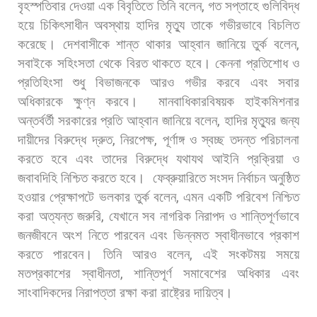
বৃহস্পতিবার
দেওয়া
এক
বিবৃতিতে
তিনি
বলেন
,
গত
সপ্তাহে
গুলিবিদ্ধ
হয়ে
চিকিৎসাধীন
অবস্থায়
হাদির
মৃত্যু
তাকে
গভীরভাবে
বিচলিত
করেছে।
দেশবাসীকে
শান্ত
থাকার
আহ্বান
জানিয়ে
তুর্ক
বলেন
,
সবাইকে
সহিংসতা
থেকে
বিরত
থাকতে
হবে।
কেননা
প্রতিশোধ
ও
প্রতিহিংসা
শুধু
বিভাজনকে
আরও
গভীর
করবে
এবং
সবার
অধিকারকে
ক্ষুণ্ন
করবে।
মানবাধিকারবিষয়ক
হাইকমিশনার
অন্তর্বর্তী
সরকারের
প্রতি
আহ্বান
জানিয়ে
বলেন
,
হাদির
মৃত্যুর
জন্য
দায়ীদের
বিরুদ্ধে
দ্রুত
,
নিরপেক্ষ
,
পূর্ণাঙ্গ
ও
স্বচ্ছ
তদন্ত
পরিচালনা
করতে
হবে
এবং
তাদের
বিরুদ্ধে
যথাযথ
আইনি
প্রক্রিয়া
ও
জবাবদিহি
নিশ্চিত
করতে
হবে।
ফেব্রুয়ারিতে
সংসদ
নির্বাচন
অনুষ্ঠিত
হওয়ার
প্রেক্ষাপটে
ভলকার
তুর্ক
বলেন
,
এমন
একটি
পরিবেশ
নিশ্চিত
করা
অত্যন্ত
জরুরি
,
যেখানে
সব
নাগরিক
নিরাপদ
ও
শান্তিপূর্ণভাবে
জনজীবনে
অংশ
নিতে
পারবেন
এবং
ভিন্নমত
স্বাধীনভাবে
প্রকাশ
করতে
পারবেন।
তিনি
আরও
বলেন
,
এই
সংকটময়
সময়ে
মতপ্রকাশের
স্বাধীনতা
,
শান্তিপূর্ণ
সমাবেশের
অধিকার
এবং
সাংবাদিকদের
নিরাপত্তা
রক্ষা
করা
রাষ্ট্রের
দায়িত্ব।