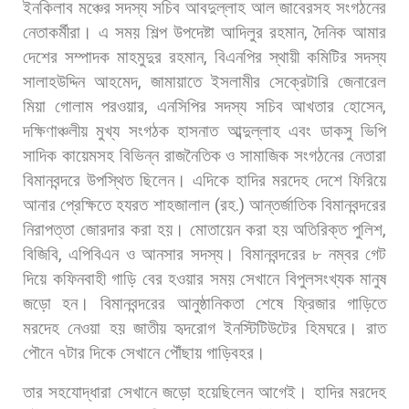
ইনকিলাব
মঞ্চের
সদস্য
সচিব
আবদুল্লাহ
আল
জাবেরসহ
সংগঠনের
নেতাকর্মীরা।
এ
সময়
শিল্প
উপদেষ্টা
আদিলুর
রহমান
,
দৈনিক
আমার
দেশের
সম্পাদক
মাহমুদুর
রহমান
,
বিএনপির
স্থায়ী
কমিটির
সদস্য
সালাহউদ্দিন
আহমেদ
,
জামায়াতে
ইসলামীর
সেক্রেটারি
জেনারেল
মিয়া
গোলাম
পরওয়ার
,
এনসিপির
সদস্য
সচিব
আখতার
হোসেন
,
দক্ষিণাঞ্চলীয়
মুখ্য
সংগঠক
হাসনাত
আব্দুল্লাহ
এবং
ডাকসু
ভিপি
সাদিক
কায়েমসহ
বিভিন্ন
রাজনৈতিক
ও
সামাজিক
সংগঠনের
নেতারা
বিমানবন্দরে
উপস্থিত
ছিলেন। এদিকে
হাদির
মরদেহ
দেশে
ফিরিয়ে
আনার
প্রেক্ষিতে
হযরত
শাহজালাল
(
রহ
.)
আন্তর্জাতিক
বিমানবন্দরের
নিরাপত্তা
জোরদার
করা
হয়।
মোতায়েন
করা
হয়
অতিরিক্ত
পুলিশ
,
বিজিবি
,
এপিবিএন
ও
আনসার
সদস্য।
বিমানবন্দরের
৮
নম্বর
গেট
দিয়ে
কফিনবাহী
গাড়ি
বের
হওয়ার
সময়
সেখানে
বিপুলসংখ্যক
মানুষ
জড়ো
হন।
বিমানবন্দরের
আনুষ্ঠানিকতা
শেষে
ফ্রিজার
গাড়িতে
মরদেহ
নেওয়া
হয়
জাতীয়
হৃদরোগ
ইনস্টিটিউটের
হিমঘরে।
রাত
পৌনে
৭টার
দিকে
সেখানে
পৌঁছায়
গাড়িবহর।
তার
সহযোদ্ধারা
সেখানে
জড়ো
হয়েছিলেন
আগেই। হাদির
মরদেহ