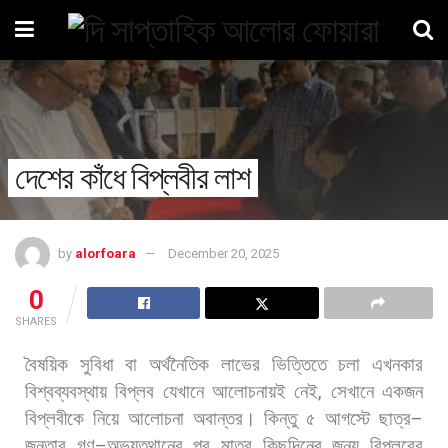
দেশের কাঁধে বিপ্লবীর লাশ
by
alorfoara
December 20, 2025
0
SHARES
বৈষয়িক
সুবিধা
বা
অর্থনৈতিক
লাভের
ভিত্তিতে
চলা
এখনকার
বিশ্বব্যবস্থায়
বিপ্লব
যেখানে
আলোচনায়ই
নেই
,
সেখানে
একজন
বিপ্লবীকে
নিয়ে
আলোচনা
অবান্তর।
কিন্তু
৫
আগস্টে
ছাত্র
–
জনতার
গণ
–
অভ্যুত্থানের
পর
মাত্র
কিছুদিনের
জন্য
বিপ্লবের