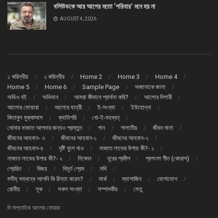
বলিউডকে আর আগের মতো ‘পরিবার’ মনে হয় না
AUGUST 4, 2026
১ করিন্থীয়
২ করিন্থীয়
Home 2
Home 3
Home 4
Home 5
Home 6
Sample Page
অজানাকে জানা
অডিও বই
অভিযান
আমরা কীভাবে প্রার্থনা করি?
আলোর দিশারী
আলোর ফোয়ারা
আলোর যাত্রী
ই-সংখ্যা
ইউহোন্না
কিতাবুল মুক্কাদ্দাস
ক্যাটাগরি
খো-ই-মহব্বত্
খোদার নাজাত আপনার জন্যও প্রস্তুত
গান
গালাতীয়
জীবন দাতা
জীবনের আহবান- ৩
জীবনের আহবান-১
জীবনের আহবান-২
জীবনের আহবান-৪
দৃষ্টি খুলে দাও
নাজাত লাভের উপায় কী?- ১
নাজাত লাভের উপায় কী?- ২
নিবেদন
নূরের প্রদীপ
প্রশংসা গীত (কোরাস্)
প্রেরিত
বিজয়
বিমূর্ত প্রেম
মথি
মসীহ্ সম্বন্ধে আপনি কি চিন্তা করেন?
মার্ক
ম্যাগাজিন
যোগাযোগ
রোমীয়
লূক
সকল সংখ্যা
সম্পাদকীয়
সেতু
দি সাপ্তাহিক আলোর ফোয়ারা