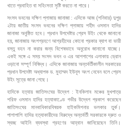
খাতে
প্রবাহিত
বা
সহিংসতা
সৃষ্টি
করতে
না
পারে।
সংসদ
ভবনের
দক্ষিণ
প্লাজায়
জানাজা
:
এদিকে
আজ
(
শনিবার
)
দুপুর
২টায়
জাতীয়
সংসদ
ভবনের
দক্ষিণ
প্লাজায়
শহীদ
ওসমান
হাদির
জানাজা
অনুষ্ঠিত
হবে।
প্রধান
উপদেষ্টার
প্রেস
উইং
থেকে
জানানো
হয়
,
জানাজায়
অংশগ্রহণে
আগ্রহীদের
কোনো
প্রকার
ব্যাগ
বা
ভারী
বস্তু
বহন
না
করার
জন্য
বিশেষভাবে
অনুরোধ
জানানো
যাচ্ছে।
একই
সঙ্গে
এ
সময়
সংসদ
ভবন
ও
এর
আশপাশের
এলাকায়
ড্রোন
ওড়ানো
সম্পূর্ণ
নিষিদ্ধ।
এদিকে
জানাজায়
অন্তর্বর্তীকালীন
সরকারের
প্রধান
উপদেষ্টা
অধ্যাপক
ড
.
মুহাম্মদ
ইউনূস
অংশ
নেবেন
বলে
প্রেস
উইং
সূত্রে
জানা
গেছে।
হাদিকে
হত্যায়
জাতিসংঘের
উদ্বেগ
:
ইনকিলাব
মঞ্চের
মুখপাত্র
শরিফ
ওসমান
হাদির
হত্যাকাণ্ডে
গভীর
উদ্বেগ
প্রকাশ
করেছেন
জাতিসংঘের
মানবাধিকারবিষয়ক
হাইকমিশনার
ভলকার
তুর্ক।
পাশাপাশি
হাদির
হত্যাকারীদের
বিরুদ্ধে
অন্তর্বর্তী
সরকারকে
দ্রুত
ও
স্বচ্ছ
আইনি
ব্যবস্থা
গ্রহণের
আহ্বান
জানিয়েছেন
তিনি।