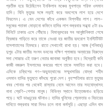
প্রতীক
হয়ে
উঠেছিলেন
ইনকিলাব
মঞ্চের
মুখপাত্র
শরিফ
ওসমান
হাদি।
যিনি
মৃত্যুর
সঙ্গে
লড়াই
করে
অবশেষে
লাশ
হয়ে
দেশে
ফিরলেন।
এ
যেন
দেশের
কাঁধে
একজন
বিপ্লবীর
লাশ।
লাল
–
সবুজের
পতাকা
মোড়ানো
কফিনে
হাদির
লাশ
শুক্রবার
সন্ধ্যা
৫টা
৪৯
মিনিটে
ঢাকায়
এসে
পৌঁছায়।
বিমানবন্দরের
সব
আনুষ্ঠানিকতা
শেষে
ফ্রিজার
গাড়িতে
করে
তাকে
নেওয়া
হয়
জাতীয়
হৃদরোগ
ইনস্টিটিউট
হাসপাতালের
হিমঘরে।
রাতে
সেখানেই
রাখা
হয়।
আজ
(
শনিবার
)
দুপুর
২টায়
জাতীয়
সংসদ
ভবনের
দক্ষিণ
প্লাজায়
অন্যায়ের
বিরুদ্ধে
সদা
সোচ্চার
এই
তরুণ
নেতার
জানাজা
অনুষ্ঠিত
হবে।
বিদ্রোহী
কবি
কাজী
নজরুল
ইসলামের
কবরের
পাশে
তাকে
সমাহিত
করা
হবে।
এদিকে
চব্বিশের
গণ
–
অভ্যুত্থানের
সম্মুখসারির
যোদ্ধা
শহীদ
ওসমান
হাদির
মৃত্যুতে
কাঁদছে
পুরো
দেশ।
বৃহস্পতিবার
রাতে
মৃত্যুর
খবর
শোনার
পর
থেকেই
রাস্তায়
নেমে
আসেন
তার
সহযোদ্ধাসহ
নানা
শ্রেণি
–
পেশার
মানুষ।
বিভিন্ন
স্থানে
উত্তেজনাও
ছড়িয়ে
পড়ে।
ঘটে
ভাঙচুরের
ঘটনাও।
হাদির
খুনিদের
গ্রেফতার
ও
বিচারের
দাবিতে
শুক্রবার
সারা
দিনও
চলে
নানা
কর্মসূচি।
এছাড়া
এদিন
বাদ