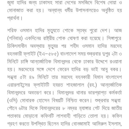
জুমা
হাদির
জন্য
ঢাকাসহ
সারা
দেশের
মসজিদে
বিশেষ
দোয়া
ও
মোনাজাত
করা
হয়।
অন্যান্য
ধর্মীয়
উপাসনালয়েও
অনুষ্ঠিত
হয়
প্রার্থনা।
শরিফ
ওসমান
হাদির
মৃত্যুতে
শোকে
স্তব্ধ
পুরো
দেশ।
আজ
(
শনিবার
)
একদিনের
রাষ্ট্রীয়
শোক
ঘোষণা
করা
হয়েছে। সিঙ্গাপুরে
চিকিৎসাধীন
অবস্থায়
মৃত্যুর
পর
শহীদ
ওসমান
হাদির
মরদেহ
বহনকারী
ফ্লাইট
(
ইএ
–
৫৮৫
)
বাংলাদেশ
সময়
শুক্রবার
দুপুর
২টা
৩
মিনিটে
চাঙ্গি
আন্তর্জাতিক
বিমানবন্দর
থেকে
ঢাকার
উদ্দেশে
রওয়ানা
হয়।
মরদেহের
সঙ্গে
দেশে
ফেরেন
হাদির
বড়
ভাই
আবু
বকর।
সন্ধ্যা
৫টা
৪৯
মিনিটে
তার
মরদেহ
বহনকারী
বিমান
বাংলাদেশ
এয়ারলাইন্সের
ফ্লাইটটি
হযরত
শাহজালাল
(
রহ
.)
আন্তর্জাতিক
বিমানবন্দরে
অবতরণ
করে।
বিমানবন্দর
থানার
ভারপ্রাপ্ত
কর্মকর্তা
(
ওসি
)
মোবারক
হোসেন
বিষয়টি
নিশ্চিত
করেন। শুক্রবার
সন্ধ্যা
পৌনে
৬টার
দিকে
বিমানবন্দরের
৮
নম্বর
হ্যাঙ্গার
গেট
দিয়ে
জাতীয়
পতাকায়
মোড়ানো
কফিনটি
লাশবাহী
গাড়িতে
তোলা
হয়।
কফিন
গ্রহণ
করতে
উপস্থিত
ছিলেন
হাদির
বোনজামাই
আমিরুল
ইসলাম
,