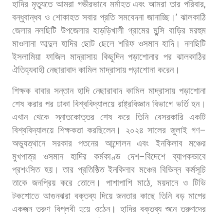
হাদির
মৃত্যুতে
আমরা
গভীরভাবে
মর্মাহত
এবং
আমরা
তার
পরিবার
,
বন্ধুবান্ধব
ও
শোকাহত
সবার
প্রতি
সমবেদনা
জানাচ্ছি।
’
ঝালকাঠি
জেলার
নলছিটি
উপজেলার
হাড়ড়িখালী
গ্রামের
মুন্সি
বাড়ির
মরহুম
মাওলানা
আব্দুল
হাদির
ছোট
ছেলে
শরিফ
ওসমান
হাদি।
নলছিটি
ইসলামিয়া
ফাজিল
মাদ্রাসায়
কিছুদিন
পড়াশোনার
পর
ঝালকাঠির
ঐতিহ্যবাহী
নেছারাবাদ
কামিল
মাদ্রাসায়
পড়াশোনা
করেন।
শিক্ষক
বাবার
সন্তান
হাদি
নেছারাবাদ
কামিল
মাদ্রাসায়
পড়াশোনা
শেষ
করার
পর
ঢাকা
বিশ্ববিদ্যালয়ে
রাষ্ট্রবিজ্ঞান
বিভাগে
ভর্তি
হন।
এখান
থেকে
স্নাতকোত্তর
শেষ
করে
তিনি
বেসরকারি
একটি
বিশ্ববিদ্যালয়ে
শিক্ষকতা
করছিলেন। ২০২৪
সালের
জুলাই
গণ
–
অভ্যুত্থানে
সরকার
পতনের
আন্দোলন
এবং
ইনকিলাব
মঞ্চের
মুখপাত্র
ওসমান
হাদির
কর্মকাণ্ড
দেশ
–
বিদেশে
ব্যাপকভাবে
প্রশংসিত
হয়।
তার
প্রতিষ্ঠিত
ইনকিলাব
মঞ্চের
বিভিন্ন
কর্মসূচি
তাকে
জনপ্রিয়
করে
তোলে।
পাশাপাশি
মাঠে
,
ময়দানে
ও
টিভি
টকশোতে
আগুনঝরা
বক্তব্য
দিয়ে
জনতার
কাছে
তিনি
বড়
মাপের
একজন
তরুণ
বিপ্লবী
হয়ে
ওঠেন।
হাদির
বক্তব্য
শুনে
তরুণদের