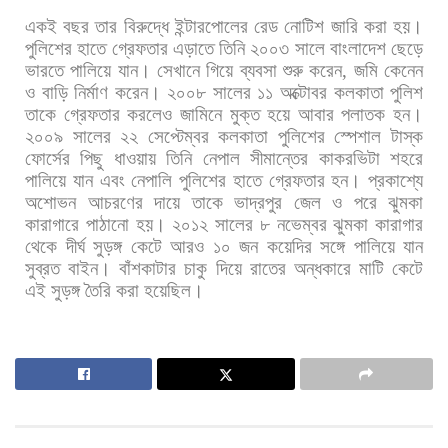
একই
বছর
তার
বিরুদ্ধে
ইন্টারপোলের
রেড
নোটিশ
জারি
করা
হয়।
পুলিশের
হাতে
গ্রেফতার
এড়াতে
তিনি
২০০৩
সালে
বাংলাদেশ
ছেড়ে
ভারতে
পালিয়ে
যান।
সেখানে
গিয়ে
ব্যবসা
শুরু
করেন
,
জমি
কেনেন
ও
বাড়ি
নির্মাণ
করেন।
২০০৮
সালের
১১
অক্টোবর
কলকাতা
পুলিশ
তাকে
গ্রেফতার
করলেও
জামিনে
মুক্ত
হয়ে
আবার
পলাতক
হন।
২০০৯
সালের
২২
সেপ্টেম্বর
কলকাতা
পুলিশের
স্পেশাল
টাস্ক
ফোর্সের
পিছু
ধাওয়ায়
তিনি
নেপাল
সীমান্তের
কাকরভিটা
শহরে
পালিয়ে
যান
এবং
নেপালি
পুলিশের
হাতে
গ্রেফতার
হন।
প্রকাশ্যে
অশোভন
আচরণের
দায়ে
তাকে
ভাদ্রপুর
জেল
ও
পরে
ঝুমকা
কারাগারে
পাঠানো
হয়। ২০১২
সালের
৮
নভেম্বর
ঝুমকা
কারাগার
থেকে
দীর্ঘ
সুড়ঙ্গ
কেটে
আরও
১০
জন
কয়েদির
সঙ্গে
পালিয়ে
যান
সুব্রত
বাইন।
বাঁশকাটার
চাকু
দিয়ে
রাতের
অন্ধকারে
মাটি
কেটে
এই
সুড়ঙ্গ
তৈরি
করা
হয়েছিল।