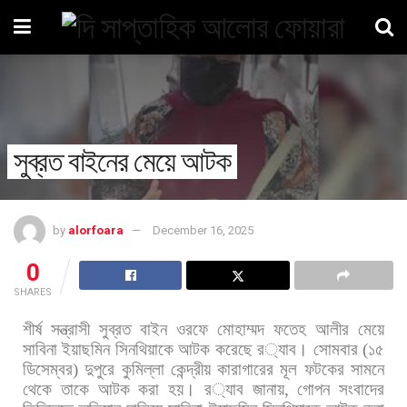
সুব্রত বাইনের মেয়ে আটক
by
alorfoara
December 16, 2025
0
SHARES
শীর্ষ
সন্ত্রাসী
সুব্রত
বাইন
ওরফে
মোহাম্মদ
ফতেহ
আলীর
মেয়ে
সাবিনা
ইয়াছমিন
সিনথিয়াকে
আটক
করেছে
র
্যাব।
সোমবার
(
১৫
ডিসেম্বর
)
দুপুরে
কুমিল্লা
কেন্দ্রীয়
কারাগারের
মূল
ফটকের
সামনে
থেকে
তাকে
আটক
করা
হয়।
র
্যাব
জানায়
,
গোপন
সংবাদের