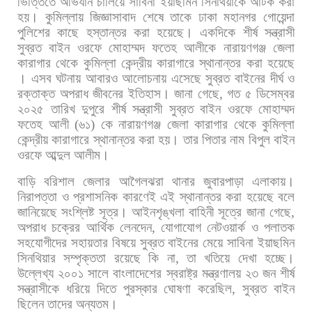
ভিত্তিতে
অভিযান
চালিয়ে
সাবিনা
ইয়াছমিন
সিনথিয়াকে
আটক
করা
হয়।
কুমিল্লায়
জিজ্ঞাসাবাদ
শেষে
তাকে
ঢাকা
মহানগর
গোয়েন্দা
পুলিশের
কাছে
হস্তান্তর
করা
হয়েছে। একদিকে
শীর্ষ
সন্ত্রাসী
সুব্রত
বাইন
ওরফে
মোহাম্মদ
ফতেহ
আলীকে
নারায়ণগঞ্জ
জেলা
কারাগার
থেকে
কুমিল্লা
কেন্দ্রীয়
কারাগারে
স্থানান্তর
করা
হয়েছে
।
এসব
ঘটনায়
আবারও
আলোচনায়
এসেছে
সুব্রত
বাইনের
দীর্ঘ
ও
রক্তাক্ত
অপরাধ
জীবনের
ইতিহাস। জানা
গেছে
,
গত
৫
ডিসেম্বর
২০২৫
তারিখ
দুপুরে
শীর্ষ
সন্ত্রাসী
সুব্রত
বাইন
ওরফে
মোহাম্মদ
ফতেহ
আলী
(
৬১
)
কে
নারায়ণগঞ্জ
জেলা
কারাগার
থেকে
কুমিল্লা
কেন্দ্রীয়
কারাগারে
স্থানান্তর
করা
হয়।
তার
পিতার
নাম
বিপুল
বাইন
ওরফে
আব্দুল
আলীম।
বাড়ি
বরিশাল
জেলার
আগৈলঝরা
থানার
জুবারপাড়া
এলাকায়।
নিরাপত্তা
ও
প্রশাসনিক
কারণেই
এই
স্থানান্তর
করা
হয়েছে
বলে
জানিয়েছে
সংশ্লিষ্ট
সূত্র। আইনশৃঙ্খলা
বাহিনী
সূত্রে
জানা
গেছে
,
অপরাধ
চক্রের
আর্থিক
লেনদেন
,
যোগাযোগ
নেটওয়ার্ক
ও
পলাতক
সহযোগীদের
সহায়তার
বিষয়ে
সুব্রত
বাইনের
মেয়ে
সাবিনা
ইয়াছমিন
সিনথিয়ার
সম্পৃক্ততা
রয়েছে
কি
না
,
তা
খতিয়ে
দেখা
হচ্ছে।
উল্লেখ্য
২০০১
সালে
বাংলাদেশের
স্বরাষ্ট্র
মন্ত্রণালয়
২৩
জন
শীর্ষ
সন্ত্রাসীকে
ধরিয়ে
দিতে
পুরস্কার
ঘোষণা
করেছিল
,
সুব্রত
বাইন
ছিলেন
তাদের
অন্যতম।