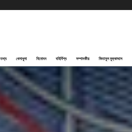
তথ্য
খেলাধুলা
বিনোদন
বহির্বিশ্ব
সম্পাদকীয়
কিতাবুল মুক্কাদ্দাস