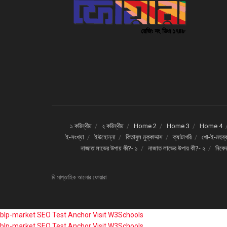
১ করিন্থীয়
২ করিন্থীয়
Home 2
Home 3
Home 4
ই-সংখ্যা
ইউহোন্না
কিতাবুল মুক্কাদ্দাস
ক্যাটাগরি
খো-ই-মহব্ব
নাজাত লাভের উপায় কী?- ১
নাজাত লাভের উপায় কী?- ২
নিবে
দি সাপ্তাহিক আলোর ফোয়ারা
blp-market
SEO Test Anchor
Visit W3Schools
blp-market
SEO Test Anchor
Visit W3Schools