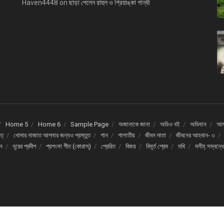
Haven4448
on
ছাড়া পেলেন রাহুল ও প্রিয়াঙ্কা গান্ধী
Home 5
Home 6
Sample Page
অজানাকে জানা
অডিও বই
অভিযান
আমর
ত্
খোদার নাজাত আপনার জন্যও প্রস্তুত
গান
গালাতীয়
জীবন দাতা
জীবনের আহবান- ৩
দন
নূরের প্রদীপ
প্রশংসা গীত (কোরাস্)
প্রেরিত
বিজয়
বিমূর্ত প্রেম
মথি
মসীহ্ সম্বন্ধ