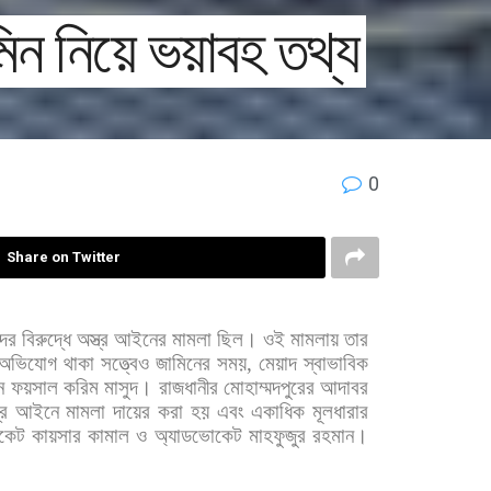
ন নিয়ে ভয়াবহ তথ্য
0
Share on Twitter
দের
বিরুদ্ধে
অস্ত্র
আইনের
মামলা
ছিল।
ওই
মামলায়
তার
অভিযোগ
থাকা
সত্ত্বেও
জামিনের
সময়
,
মেয়াদ
স্বাভাবিক
ন
ফয়সাল
করিম
মাসুদ।
রাজধানীর
মোহাম্মদপুরের
আদাবর
্র
আইনে
মামলা
দায়ের
করা
হয়
এবং
একাধিক
মূলধারার
কেট
কায়সার
কামাল
ও
অ্যাডভোকেট
মাহফুজুর
রহমান।