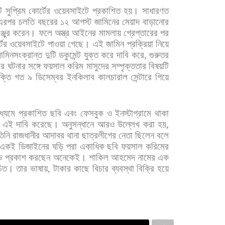
ি
সুপ্রিম
কোর্টের
ওয়েবসাইটে
প্রকাশিত
হয়।
সাধারণত
এরপর
চলতি
বছরের
১২
আগস্ট
জামিনের
মেয়াদ
বাড়ানোর
ঞ্জুর
করেন।
ফলে
অস্ত্র
আইনের
মামলায়
গ্রেপ্তারের
পর
টের
ওয়েবসাইটে
পাওয়া
গেছে। এই
জামিন
প্রক্রিয়া
নিয়ে
ামিনসংক্রান্ত
দুটি
ডকুমেন্ট
যুক্ত
করে
দাবি
করে
,
গুরুতর
ের
ঘটনার
সঙ্গে
ফয়সাল
করিম
মাসুদের
সম্পৃক্ততার
বিষয়টি
ক্তি
গত
৯
ডিসেম্বর
ইনকিলাব
কালচারাল
সেন্টারে
গিয়ে
ধ্যমে
প্রকাশিত
ছবি
এবং
ফেসবুক
ও
ইনস্টাগ্রামে
থাকা
এই
দাবি
করেছে। অনুসন্ধানে
আরও
উল্লেখ
করা
হয়
,
তিনি
রাজধানীর
আদাবর
থানা
ছাত্রলীগের
নেতা
ছিলেন
বলে
একই
ডিজাইনের
ঘড়ি
পরা
একাধিক
ছবি
ফয়সাল
করিমের
ভ
প্রকাশ
করছেন
অনেকেই।
শাকিল
আহমেদ
নামের
এক
িত।
তার
ভাষায়
,
টাকার
কাছে
বিচার
ব্যবস্থা
বিক্রি
হয়ে