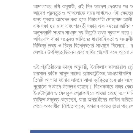
আদালতের
নথি
অনুযায়ী
,
ওই
দিন
আদেশ
দেওয়ার
পর
আ
আদেশ
প্রস্তুত
ও
আপলোডে
সময়
লাগলেও
এই
ক্ষেত্র
জন্য
পুনরায়
আবেদন
করা
হলে
বিচারপতি
মোহাম্মদ
আলী
এক
দফা
ছয়
মাস
এবং
পরবর্তী
দফায়
এক
বছরের
জামিন
অনুসন্ধানী
সংবাদ
মাধ্যম
দ্য
ডিসেন্ট
তথ্য
প্রকাশ
করে।
অভিযোগ
থাকা
সত্ত্বেও
জামিনের
ধারাবাহিকতা
ও
সময়সী
বিভিন্ন
তথ্য
ও
চিত্র
বিশ্লেষণের
মাধ্যমে
মিলেছে। দ
সেখানে
উপস্থিত
ছিলেন
এবং
হাদির
পাশেই
বসে
আলোচন
ওই
প্রতিষ্ঠানের
ভাষ্য
অনুযায়ী
,
ইনকিলাব
কালচারাল
সেন
ফয়সাল
করিম
মাসুদ
নামের
অ্যাকাউন্টসহ
আওয়ামীপন্থি
তিনটি
আলাদা
ঘটনায়
সামনে
আসা
ব্যক্তির
চেহারার
সঙ্গে
পুরোনো
সংবাদে
উল্লেখ
রয়েছে।
বিশেষভাবে
নজর
কেড়
ইনস্টাগ্রাম
ও
ফেসবুক
প্রোফাইলে
পাওয়া
গেছে
বলে
দাব
ব্যক্তি
মন্তব্য
করেছেন
,
যারা
অপরাধীদের
জামিন
করিয়ে
গেলে
অপরাধীরা
নিশ্চিত
থাকে
,
অপরাধ
করেও
তারা
পার
প