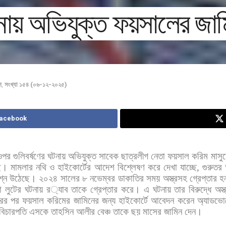
ায় অভিযুক্ত ফয়সালের জামি
শ
,
সংখ্যা ১৫৪ (০৬-১২-২০২৫)
Facebook
ওপর
গুলিবর্ষণের
ঘটনায়
অভিযুক্ত
সাবেক
ছাত্রলীগ
নেতা
ফয়সাল
করিম
মাসু
ে।
মামলার
নথি
ও
হাইকোর্টের
আদেশ
বিশ্লেষণ
করে
দেখা
যাচ্ছে
,
গুরুতর
শ্ন
উঠেছে।
২০২৪
সালের
৮
নভেম্বর
ডাকাতির
সময়
অস্ত্রসহ
গ্রেপ্তার
হ
া
লুটের
ঘটনায়
র
্যাব
তাকে
গ্রেপ্তার
করে।
এ
ঘটনায়
তার
বিরুদ্ধে
অস্ত
রের
পর
ফয়সাল
করিমের
জামিনের
জন্য
হাইকোর্টে
আবেদন
করেন
অ্যাডভো
বিচারপতি
এসকে
তাহসিন
আলীর
বেঞ্চ
তাকে
ছয়
মাসের
জামিন
দেন।