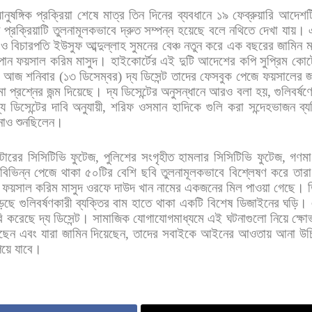
নুষঙ্গিক
প্রক্রিয়া
শেষে
মাত্র
তিন
দিনের
ব্যবধানে
১৯
ফেব্রুয়ারি
আদেশট
ে
প্রক্রিয়াটি
তুলনামূলকভাবে
দ্রুত
সম্পন্ন
হয়েছে
বলে
নথিতে
দেখা
যায়। 
ও
বিচারপতি
ইউসুফ
আব্দুল্লাহ
সুমনের
বেঞ্চ
নতুন
করে
এক
বছরের
জামিন
ম
পান
ফয়সাল
করিম
মাসুদ।
হাইকোর্টের
এই
দুটি
আদেশের
কপি
সুপ্রিম
কোর্
আজ
শনিবার
(
১৩
ডিসেম্বর
)
দ্য
ডিসেন্ট
তাদের
ফেসবুক
পেজে
ফয়সালের
জ
মা
প্রশ্নের
জন্ম
দিয়েছে।
দ্য
ডিসেন্টের
অনুসন্ধানে
আরও
বলা
হয়
,
গুলিবর্ষণ
্য
ডিসেন্টের
দাবি
অনুযায়ী
,
শরিফ
ওসমান
হাদিকে
গুলি
করা
সন্দেহভাজন
ব্য
াও
শুনছিলেন।
্টারের
সিসিটিভি
ফুটেজ
,
পুলিশের
সংগৃহীত
হামলার
সিসিটিভি
ফুটেজ
,
গণমা
বিভিন্ন
পেজে
থাকা
৫০টির
বেশি
ছবি
তুলনামূলকভাবে
বিশ্লেষণ
করে
তারা
ফয়সাল
করিম
মাসুদ
ওরফে
দাউদ
খান
নামের
একজনের
মিল
পাওয়া
গেছে।
েছে
গুলিবর্ষণকারী
ব্যক্তির
বাম
হাতে
থাকা
একটি
বিশেষ
ডিজাইনের
ঘড়ি।
ি
করেছে
দ্য
ডিসেন্ট। সামাজিক
যোগাযোগমাধ্যমে
এই
ঘটনাগুলো
নিয়ে
ক্ষো
ছেন
এবং
যারা
জামিন
দিয়েছেন
,
তাদের
সবাইকে
আইনের
আওতায়
আনা
উচ
েয়ে
যাবে।