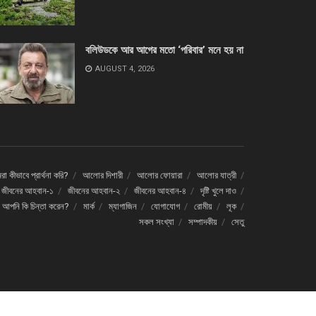
বলিউডকে আর আগের মতো ‘পরিবার’ মনে হয় না
AUGUST 4, 2026
া কীভাবে প্রার্থনা করি?
আলোর দিশারী
আলোর ফোয়ারা
আলোর যাত্রী
জীবনের আহবান-১
জীবনের আহবান-২
জীবনের আহবান-৪
দৃষ্টি খুলে দাও
ে আপনি কি চিন্তা করেন?
মার্ক
ম্যাগাজিন
যোগাযোগ
রোমীয়
লূক
সকল সংখ্যা
সম্পাদকীয়
সেতু