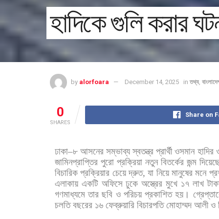
হাদিকে গুলি করার ঘটন
by
alorfoara
December 14, 2025
in
তথ্য
,
বাংলাদে
0
Share on 
SHARES
ঢাকা
–
৮
আসনের
সম্ভাব্য
স্বতন্ত্র
প্রার্থী
ওসমান
হাদির
জামিনপ্রাপ্তির
পুরো
প্রক্রিয়া
নতুন
বিতর্কের
জন্ম
দিয়েছ
বিচারিক
প্রক্রিয়ার
চেয়ে
দ্রুত
,
যা
নিয়ে
মানুষের
মনে
প্র
এলাকায়
একটি
অফিসে
ঢুকে
অস্ত্রের
মুখে
১৭
লাখ
টাক
গণমাধ্যমে
তার
ছবি
ও
পরিচয়
প্রকাশিত
হয়। গ্রেপ্তা
চলতি
বছরের
১৬
ফেব্রুয়ারি
বিচারপতি
মোহাম্মদ
আলী
ও