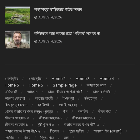
লক্ষ্যমাত্রা ছাড়িয়েছে পাটের আবাদ
AUGUST 4, 2026
বলিউডকে আর আগের মতো ‘পরিবার’ মনে হয় না
AUGUST 4, 2026
১ করিন্থীয়
২ করিন্থীয়
Home 2
Home 3
Home 4
Home 5
Home 6
Sample Page
অজানাকে জানা
অডিও বই
অভিযান
আমরা কীভাবে প্রার্থনা করি?
আলোর দিশারী
আলোর ফোয়ারা
আলোর যাত্রী
ই-সংখ্যা
ইউহোন্না
কিতাবুল মুক্কাদ্দাস
ক্যাটাগরি
খো-ই-মহব্বত্
খোদার নাজাত আপনার জন্যও প্রস্তুত
গান
গালাতীয়
জীবন দাতা
জীবনের আহবান- ৩
জীবনের আহবান-১
জীবনের আহবান-২
জীবনের আহবান-৪
দৃষ্টি খুলে দাও
নাজাত লাভের উপায় কী?- ১
নাজাত লাভের উপায় কী?- ২
নিবেদন
নূরের প্রদীপ
প্রশংসা গীত (কোরাস্)
প্রেরিত
বিজয়
বিমূর্ত প্রেম
মথি