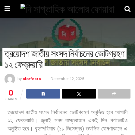
ত্রয়োদশ জাতীয় সংসদ নির্বাচনের ভোটগ্রহণ
১২ ফেব্রুয়ারি
by
alorfoara
December 12, 2025
0
SHARES
ত্রয়োদশ
জাতীয়
সংসদ
নির্বাচনের
ভোটগ্রহণ
অনুষ্ঠিত
হবে
আগামী
১২
ফেব্রুয়ারি।
জুলাই
সনদ
বাস্তবায়নে
একই
দিন
গণভোটও
অনুষ্ঠিত
হবে। বৃহস্পতিবার
(
১১
ডিসেম্বর
)
তফসিল
ঘোষণাকালে
এ