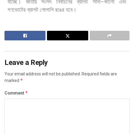
যাচ্ছে।
জাতীয়
সংসদ
নির্বাচনের
ব্যালট
সাদা
–
কালো
এবং
গণভোটের
ব্যালট
গোলাপি
রঙের
হবে।
Leave a Reply
Your email address will not be published.
Required fields are
*
marked
*
Comment