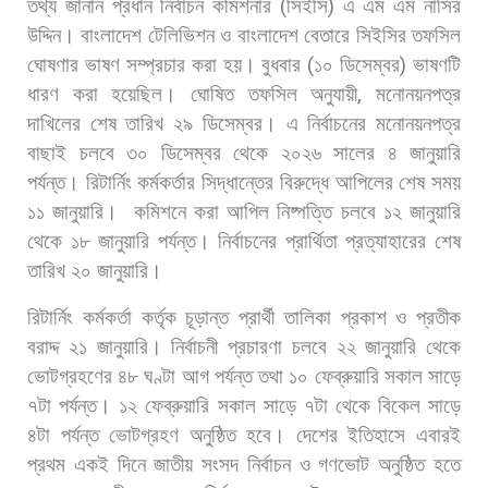
তথ্য
জানান
প্রধান
নির্বাচন
কমিশনার
(
সিইসি
)
এ
এম
এম
নাসির
উদ্দিন।
বাংলাদেশ
টেলিভিশন
ও
বাংলাদেশ
বেতারে
সিইসির
তফসিল
ঘোষণার
ভাষণ
সম্প্রচার
করা
হয়।
বুধবার
(
১০
ডিসেম্বর
)
ভাষণটি
ধারণ
করা
হয়েছিল। ঘোষিত
তফসিল
অনুযায়ী
,
মনোনয়নপত্র
দাখিলের
শেষ
তারিখ
২৯
ডিসেম্বর।
এ
নির্বাচনের
মনোনয়নপত্র
বাছাই
চলবে
৩০
ডিসেম্বর
থেকে
২০২৬
সালের
৪
জানুয়ারি
পর্যন্ত।
রিটার্নিং
কর্মকর্তার
সিদ্ধান্তের
বিরুদ্ধে
আপিলের
শেষ
সময়
১১
জানুয়ারি।
কমিশনে
করা
আপিল
নিষ্পত্তি
চলবে
১২
জানুয়ারি
থেকে
১৮
জানুয়ারি
পর্যন্ত।
নির্বাচনের
প্রার্থিতা
প্রত্যাহারের
শেষ
তারিখ
২০
জানুয়ারি।
রিটার্নিং
কর্মকর্তা
কর্তৃক
চূড়ান্ত
প্রার্থী
তালিকা
প্রকাশ
ও
প্রতীক
বরাদ্দ
২১
জানুয়ারি।
নির্বাচনী
প্রচারণা
চলবে
২২
জানুয়ারি
থেকে
ভোটগ্রহণের
৪৮
ঘণ্টা
আগ
পর্যন্ত
তথা
১০
ফেব্রুয়ারি
সকাল
সাড়ে
৭টা
পর্যন্ত।
১২
ফেব্রুয়ারি
সকাল
সাড়ে
৭টা
থেকে
বিকেল
সাড়ে
৪টা
পর্যন্ত
ভোটগ্রহণ
অনুষ্ঠিত
হবে। দেশের
ইতিহাসে
এবারই
প্রথম
একই
দিনে
জাতীয়
সংসদ
নির্বাচন
ও
গণভোট
অনুষ্ঠিত
হতে