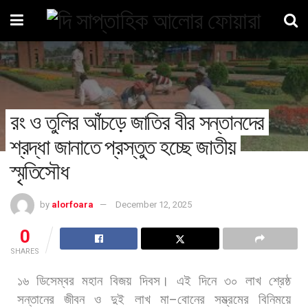
রং ও তুলির আঁচড়ে জাতির বীর সন্তানদের
শ্রদ্ধা জানাতে প্রস্তুত হচ্ছে জাতীয়
স্মৃতিসৌধ
by
alorfoara
December 12, 2025
0
SHARES
১৬
ডিসেম্বর
মহান
বিজয়
দিবস।
এই
দিনে
৩০
লাখ
শ্রেষ্ঠ
সন্তানের
জীবন
ও
দুই
লাখ
মা
–
বোনের
সম্ভ্রমের
বিনিময়ে