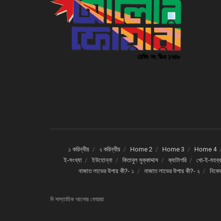
১ করিন্থীয়
২ করিন্থীয়
Home 2
Home 3
Home 4
ই-সংখ্যা
ইউহোন্না
কিতাবুল মুক্কাদ্দাস
ক্যাটাগরি
খো-ই-মহব্ব
নাজাত লাভের উপায় কী?- ১
নাজাত লাভের উপায় কী?- ২
নিবে
দি সাপ্তাহিক আলোর ফোয়ারা