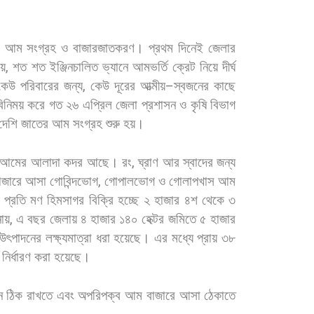
আম
সংগ্রহ
ও
বাজারজাতকরণ।
প্রথম
দিনেই
জেলার
য়
,
শত
শত
ইঞ্জিনচালিত
ভ্যানে
আমভর্তি
ক্রেট
নিয়ে
দীর্ঘ
কেউ
পরিবারের
জন্য
,
কেউ
দূরের
আত্মীয়
–
স্বজনের
কাছে
িনিময়
করে
গত
২৬
এপ্রিল
জেলা
প্রশাসন
ও
কৃষি
বিভাগ
দেশি
জাতের
আম
সংগ্রহ
শুরু
হয়।
আমের
আলাদা
কদর
আছে।
রং
,
ঘ্রাণ
আর
স্বাদের
জন্য
াজারে
আসা
গোবিন্দভোগ
,
গোপালভোগ
ও
গোলাপখাস
আম
প্রতি
মণ
হিমসাগর
বিক্রি
হচ্ছে
২
হাজার
৪শ
থেকে
৩
ায়
,
এ
বছর
জেলায়
৪
হাজার
১৪০
হেক্টর
জমিতে
৫
হাজার
উৎপাদনের
লক্ষ্যমাত্রা
ধরা
হয়েছে।
এর
মধ্যে
প্রায়
৩৮
নির্ধারণ
করা
হয়েছে।
ন
ঠিক
রাখতে
এবং
অপরিপক্ব
আম
বাজারে
আসা
ঠেকাতে