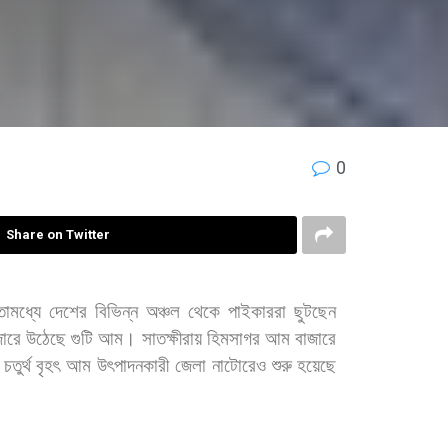
0
Share on Twitter
োমধ্যে
দেশের
বিভিন্ন
অঞ্চল
থেকে
পাইকাররা
ছুটছেন
জারে
উঠেছে
গুটি
আম।
সাতক্ষীরায়
হিমসাগর
আম
বাজারে
চতুর্থ
বৃহৎ
আম
উৎপাদনকারী
জেলা
নাটোরেও
শুরু
হয়েছে