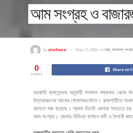
আম সংগ্রহ ও বাজার
by
alorfoara
May 17, 2026
in
তথ্য
,
বাংলাদেশ
,
সংখ্য
0
Share on 
SHARES
সরকারি
ক্যালেন্ডার
অনুযায়ী
গতকাল
শুক্রবার
থেকে
উত
উত্তরাঞ্চলের
আমের
মোকামগুলোতে।
রাজশাহীতে
গতক
আসতে
শুরু
করেছে।
প্রথম
দিনেই
জেলার
সবচেয়ে
বড়
আম
সংগ্রহ।
জেলার
বিভিন্ন
বাগানে
গুটি
ও
বৈশাখী
জাত
রাজশাহীর
আড়তে
বেশি
আচারের
আম