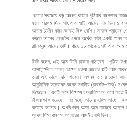
জেলার
সবচেয়ে
বড়
আমের
বাজার
পুঠিয়ার
বানেশ্বর
বাজা
হয়।
প্রথম
দিনে
গাছপাকা
গুটি
আমের
দাম
ছিল
১
হা
আচার
তৈরির
কাঁচা
আমই
ছিল
বেশি। নামাজ
গ্রামের
গ
করতে
আমের
ক্রেটের
ওপরে
অর্ধেক
কাটা
একটি
পাকা
আ
রানিপসন্দ
আমের
গুটি।
গাছে
১০
থেকে
১২টি
পাকা
আম
তিনি
বলেন
,
এই
আম
তিনি
ঢাকায়
পাঠাবেন। পুঠিয়া
উপ
আসাফুদ্দৌলা
বলেন
,
তাদের
চরুষা
জাতের
গুটি
আম
পাক
তারা
এই
ভালো
দাম
পাবেন।
এখনই
তাদের
চরুষা
আম
আনুষ্ঠানিক
উদ্বোধন
করেন
স্থানীয়
(
চারঘাট
–
বাঘা
)
সংস
দিয়েছেন।
একই
সঙ্গে
বিদেশে
রপ্তানিযোগ্য
আম
যাতে
উ
টাকায়
ডাক
হয়েছে।
এর
মধ্যে
আমের
হাটও
আছে।
ইজ
বাজারে
আসবে।
অপরিপক্ব
অন্য
আম
বাজারে
আনলে
প্রথম
দিনে
বাজারে
আচারের
আমই
বেশি
ছিল।