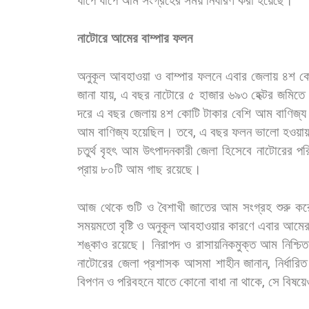
ধাপে
ধাপে
আম
সংগ্রহের
সময়
নির্ধারণ
করা
হয়েছে।
নাটোরে
আমের
বাম্পার
ফলন
অনুকূল
আবহাওয়া
ও
বাম্পার
ফলনে
এবার
জেলায়
৪শ
ক
জানা
যায়
,
এ
বছর
নাটোরে
৫
হাজার
৬৯৩
হেক্টর
জমিতে
দরে
এ
বছর
জেলায়
৪শ
কোটি
টাকার
বেশি
আম
বাণিজ্য
আম
বাণিজ্য
হয়েছিল।
তবে
,
এ
বছর
ফলন
ভালো
হওয়ায
চতুর্থ
বৃহৎ
আম
উৎপাদনকারী
জেলা
হিসেবে
নাটোরের
পর
প্রায়
৮০টি
আম
গাছ
রয়েছে।
আজ
থেকে
গুটি
ও
বৈশাখী
জাতের
আম
সংগ্রহ
শুরু
কর
সময়মতো
বৃষ্টি
ও
অনুকূল
আবহাওয়ার
কারণে
এবার
আমে
শঙ্কাও
রয়েছে। নিরাপদ
ও
রাসায়নিকমুক্ত
আম
নিশ্চিত
নাটোরের
জেলা
প্রশাসক
আসমা
শাহীন
জানান
,
নির্ধারিত
বিপণন
ও
পরিবহনে
যাতে
কোনো
বাধা
না
থাকে
,
সে
বিষয়ে