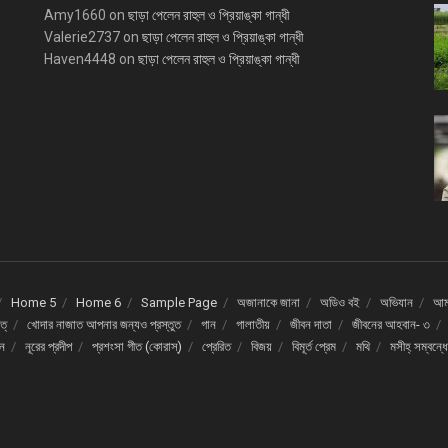
Amy1660
on
ছাড়া পেলেন রাহুল ও প্রিয়াঙ্কা গান্ধী
Valerie2737
on
ছাড়া পেলেন রাহুল ও প্রিয়াঙ্কা গান্ধী
Haven4448
on
ছাড়া পেলেন রাহুল ও প্রিয়াঙ্কা গান্ধী
Home 5
Home 6
Sample Page
অজানাকে জানা
অডিও বই
অভিযান
আমর
ত্
খোদার নাজাত আপনার জন্যও প্রস্তুত
গান
গালাতীয়
জীবন দাতা
জীবনের আহবান- ৩
দন
নূরের প্রদীপ
প্রশংসা গীত (কোরাস্)
প্রেরিত
বিজয়
বিমূর্ত প্রেম
মথি
মসীহ্ সম্বন্ধ