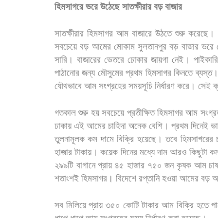
হিমসাগরে
ভরে
উঠেছে
সাতক্ষীরার
বড়
বাজার
সাতক্ষীরার
হিমসাগর
আম
বাজারে
উঠতে
শুরু
করেছে।
সবচেয়ে
বড়
আমের
মোকাম
সুলতানপুর
বড়
বাজার
ভরে
সারি।
বাজারের
ভেতরে
ঢোকার
জায়গা
নেই।
পাইকারি
পাঠানোর
জন্য
মৌসুমের
প্রথম
হিমসাগর
কিনতে
ব্যস্ত।
যৌথভাবে
আম
সংগ্রহের
সময়সূচি
নির্ধারণ
করে।
সেই
ক
গতকাল
শুরু
হয়
সবচেয়ে
প্রতীক্ষিত
হিমসাগর
আম
সংগ্র
ঢাকায়
এই
আমের
চাহিদা
অনেক
বেশি।
প্রথম
দিনেই
ভ
তুলনামূলক
কম
দামে
বিক্রি
হয়েছে।
তবে
হিমসাগরের
হাজার
টাকায়।
কয়েক
দিনের
মধ্যে
দাম
আরও
কিছুটা
ক
২৯৯টি
বাগানে
প্রায়
৪৫
হাজার
৭৫০
জন
কৃষক
আম
চা
শতাংশই
হিমসাগর।
বিদেশে
রপ্তানি
হওয়া
আমের
বড়
অ
সব
মিলিয়ে
প্রায়
৩৫০
কোটি
টাকার
আম
বিক্রি
হতে
প