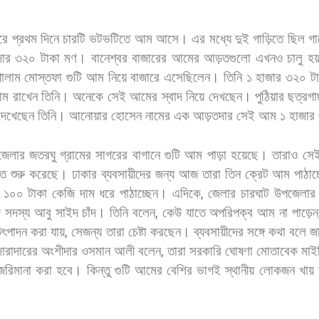
রে
প্রথম
দিনে
চারটি
ভটভটিতে
আম
আসে।
এর
মধ্যে
দুই
গাড়িতে
ছিল
গা
জার
৩২০
টাকা
মণ।
বানেশ্বর
বাজারের
আমের
আড়তগুলো
এখনও
চালু
হয
োলাম
মোস্তফা
গুটি
আম
নিয়ে
বাজারে
এসেছিলেন।
তিনি
১
হাজার
৩২০
ট
ম
রাখেন
তিনি।
অনেকে
সেই
আমের
স্বাদ
নিয়ে
দেখছেন।
পুঠিয়ার
ছত্রগা
দেখেছেন
তিনি।
আনোয়ার
হোসেন
নামের
এক
আড়তদার
সেই
আম
১
হাজার
জেলার
জতরঘু
গ্রামের
সাগরের
বাগানে
গুটি
আম
পাড়া
হয়েছে।
তারাও
সে
তে
শুরু
করেছে।
ঢাকার
ব্যবসায়ীদের
জন্য
আজ
তারা
তিন
ক্রেট
আম
পাঠাচ
১০০
টাকা
কেজি
দাম
ধরে
পাঠাচ্ছেন। এদিকে
,
জেলার
চারঘাট
উপজেলার
দ
সদস্য
আবু
সাইদ
চাঁদ।
তিনি
বলেন
,
কেউ
যাতে
অপরিপক্ব
আম
না
পাড়েন
ৎপাদন
করা
যায়
,
সেজন্য
তারা
চেষ্টা
করছেন। ব্যবসায়ীদের
সঙ্গে
কথা
বলে
জ
ারাদারের
অংশীদার
ওসমান
আলী
বলেন
,
তারা
সরকারি
ঘোষণা
মোতাবেক
মাই
জরিমানা
করা
হবে।
কিন্তু
গুটি
আমের
বেশির
ভাগই
স্থানীয়
লোকজন
খায়