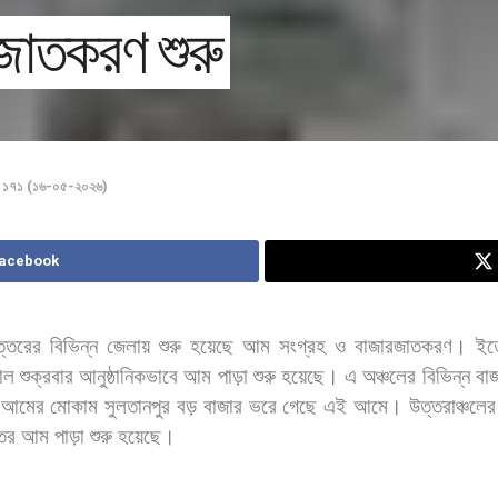
জাতকরণ শুরু
া ১৭১ (১৬-০৫-২০২৬)
Facebook
্তরের
বিভিন্ন
জেলায়
শুরু
হয়েছে
আম
সংগ্রহ
ও
বাজারজাতকরণ।
ইত
াল
শুক্রবার
আনুষ্ঠানিকভাবে
আম
পাড়া
শুরু
হয়েছে।
এ
অঞ্চলের
বিভিন্ন
বা
আমের
মোকাম
সুলতানপুর
বড়
বাজার
ভরে
গেছে
এই
আমে।
উত্তরাঞ্চলের
ের
আম
পাড়া
শুরু
হয়েছে।