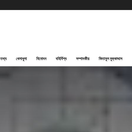
তথ্য
খেলাধুলা
বিনোদন
বহির্বিশ্ব
সম্পাদকীয়
কিতাবুল মুক্কাদ্দাস