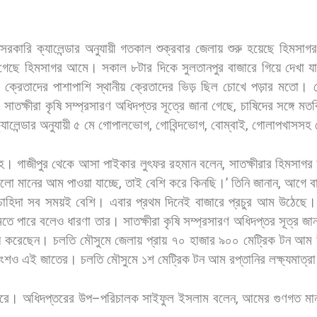
সরকারি
ক্যালেন্ডার
অনুযায়ী
গতকাল
শুক্রবার
জেলায়
শুরু
হয়েছে
হিমসাগর
গেছে
হিমসাগর
আমে। সকাল
৮টার
দিকে
সুলতানপুর
বাজারে
গিয়ে
দেখা
যা
ক্রেতাদের
পাশাপাশি
স্থানীয়
ক্রেতাদের
ভিড়
ছিল
চোখে
পড়ার
মতো।
 সাতক্ষীরা
কৃষি
সম্প্রসারণ
অধিদপ্তর
সূত্রে
জানা
গেছে
,
চাষিদের
সঙ্গে
মতব
্যালেন্ডার
অনুযায়ী
৫
মে
গোপালভোগ
,
গোবিন্দভোগ
,
বোম্বাই
,
গোলাপখাসসহ
হ। গাজীপুর
থেকে
আসা
পাইকার
লুৎফর
রহমান
বলেন
,
সাতক্ষীরার
হিমসাগর
ালো
মানের
আম
পাওয়া
যাচ্ছে
,
তাই
বেশি
করে
কিনছি।
’
তিনি
জানান
,
আগে
ব
চাহিদা
সব
সময়ই
বেশি।
এবার
প্রথম
দিনেই
বাজারে
প্রচুর
আম
উঠেছে।
মতে
পারে
বলেও
ধারণা
তার। সাতক্ষীরা
কৃষি
সম্প্রসারণ
অধিদপ্তর
সূত্র
জান
ষ
করেছেন।
চলতি
মৌসুমে
জেলায়
প্রায়
৭০
হাজার
৯০০
মেট্রিক
টন
আম
ংশও
এই
জাতের।
চলতি
মৌসুমে
১শ
মেট্রিক
টন
আম
রপ্তানির
লক্ষ্যমাত্রা
ারে। অধিদপ্তরের
উপ
–
পরিচালক
সাইফুল
ইসলাম
বলেন
,
আমের
গুণগত
মা