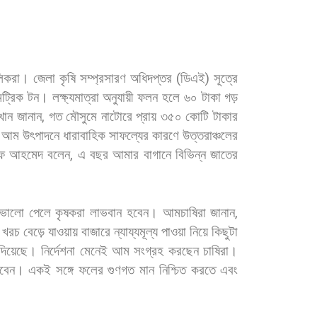
লিকরা। জেলা
কৃষি
সম্প্রসারণ
অধিদপ্তর
(
ডিএই
)
সূত্রে
েট্রিক
টন।
লক্ষ্যমাত্রা
অনুযায়ী
ফলন
হলে
৬০
টাকা
গড়
খান
জানান
,
গত
মৌসুমে
নাটোরে
প্রায়
৩৫০
কোটি
টাকার
। আম
উৎপাদনে
ধারাবাহিক
সাফল্যের
কারণে
উত্তরাঞ্চলের
ফ
আহমেদ
বলেন
,
এ
বছর
আমার
বাগানে
বিভিন্ন
জাতের
ভালো
পেলে
কৃষকরা
লাভবান
হবেন। আমচাষিরা
জানান
,
খরচ
বেড়ে
যাওয়ায়
বাজারে
ন্যায্যমূল্য
পাওয়া
নিয়ে
কিছুটা
দিয়েছে।
নির্দেশনা
মেনেই
আম
সংগ্রহ
করছেন
চাষিরা।
াবেন।
একই
সঙ্গে
ফলের
গুণগত
মান
নিশ্চিত
করতে
এবং