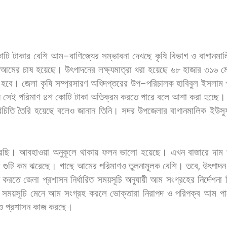
োটি
টাকার
বেশি
আম
–
বাণিজ্যের
সম্ভাবনা
দেখছে
কৃষি
বিভাগ
ও
বাগানমা
আমের
চাষ
হয়েছে।
উৎপাদনের
লক্ষ্যমাত্রা
ধরা
হয়েছে
৬৮
হাজার
৩১৬
ম
হবে। জেলা
কৃষি
সম্প্রসারণ
অধিদপ্তরের
উপ
–
পরিচালক
হাবিবুল
ইসলাম
়
সেই
পরিমাণ
৪শ
কোটি
টাকা
অতিক্রম
করতে
পারে
বলে
আশা
করা
হচ্ছে
িচিতি
তৈরি
হয়েছে
বলেও
জানান
তিনি। সদর
উপজেলার
বাগানমালিক
ইউসু
েছি।
আবহাওয়া
অনুকূলে
থাকায়
ফলন
ভালো
হয়েছে।
এখন
বাজারে
দাম
র
গুটি
কম
ঝরেছে।
গাছে
আমের
পরিমাণও
তুলনামূলক
বেশি।
তবে
,
উৎপাদন
করতে
জেলা
প্রশাসন
নির্ধারিত
সময়সূচি
অনুযায়ী
আম
সংগ্রহের
নির্দেশনা
সময়সূচি
মেনে
আম
সংগ্রহ
করলে
ভোক্তারা
নিরাপদ
ও
পরিপক্ব
আম
প
ও
প্রশাসন
কাজ
করছে।