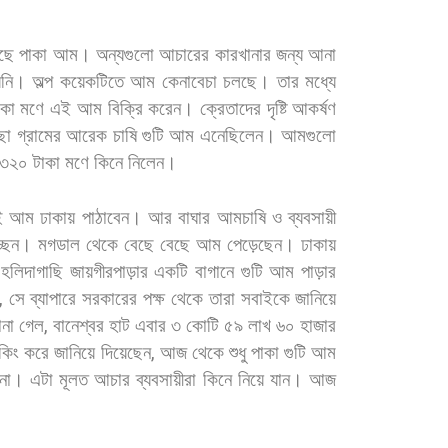
ছে
পাকা
আম।
অন্যগুলো আচারের
কারখানার
জন্য
আনা
়নি।
অল্প
কয়েকটিতে
আম
কেনাবেচা
চলছে।
তার
মধ্যে
াকা
মণে
এই
আম
বিক্রি
করেন।
ক্রেতাদের
দৃষ্টি
আকর্ষণ
ছা
গ্রামের
আরেক
চাষি
গুটি
আম
এনেছিলেন।
আমগুলো
৩২০
টাকা
মণে
কিনে
নিলেন।
ই
আম
ঢাকায়
পাঠাবেন।
আর
বাঘার
আমচাষি
ও
ব্যবসায়ী
্ছেন।
মগডাল
থেকে
বেছে
বেছে
আম
পেড়েছেন।
ঢাকায়
হলিদাগাছি
জায়গীরপাড়ার
একটি
বাগানে
গুটি
আম
পাড়ার
,
সে
ব্যাপারে
সরকারের
পক্ষ
থেকে
তারা
সবাইকে
জানিয়ে
ানা
গেল
,
বানেশ্বর
হাট
এবার
৩
কোটি
৫৯
লাখ
৬০
হাজার
কিং
করে
জানিয়ে
দিয়েছেন
,
আজ
থেকে
শুধু
পাকা
গুটি
আম
না।
এটা
মূলত
আচার
ব্যবসায়ীরা
কিনে
নিয়ে
যান।
আজ