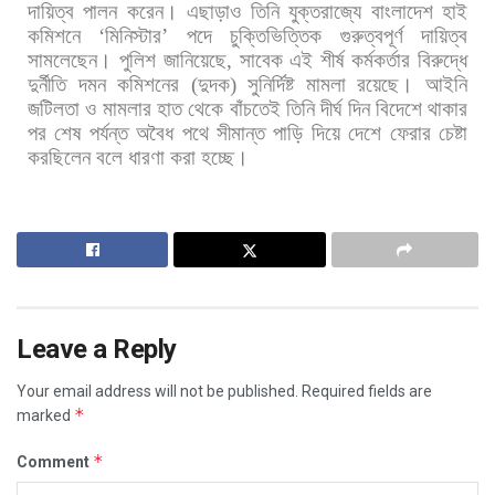
দায়িত্ব
পালন
করেন।
এছাড়াও
তিনি
যুক্তরাজ্যে
বাংলাদেশ
হাই
কমিশনে
‘
মিনিস্টার
’
পদে
চুক্তিভিত্তিক
গুরুত্বপূর্ণ
দায়িত্ব
সামলেছেন।
পুলিশ
জানিয়েছে
,
সাবেক
এই
শীর্ষ
কর্মকর্তার
বিরুদ্ধে
দুর্নীতি
দমন
কমিশনের
(
দুদক
)
সুনির্দিষ্ট
মামলা
রয়েছে।
আইনি
জটিলতা
ও
মামলার
হাত
থেকে
বাঁচতেই
তিনি
দীর্ঘ
দিন
বিদেশে
থাকার
পর
শেষ
পর্যন্ত
অবৈধ
পথে
সীমান্ত
পাড়ি
দিয়ে
দেশে
ফেরার
চেষ্টা
করছিলেন
বলে
ধারণা
করা
হচ্ছে।
Leave a Reply
Your email address will not be published.
Required fields are
*
marked
*
Comment