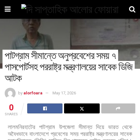
পাটগ্রাম সীমান্তে অনুপ্রবেশের সময় ৭
পাসপোর্টসহ পররাষ্ট্র মন্ত্রণালয়ের সাবেক ডিজি
আটক
by
alorfoara
May 17, 2026
0
SHARES
লালমনিরহাটের
পাটগ্রাম
উপজেলা
সীমান্ত
দিয়ে
ভারত
থেকে
অবৈধভাবে
বাংলাদেশে
প্রবেশের
সময়
পররাষ্ট্র
মন্ত্রণালয়ের
সাবেক