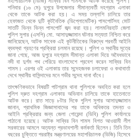
মহাপরিচালক
(
ডিজি
)
সাব্বির
বিন
শামসকে
আটক
করেছে
পুলিশ।
শনিবার
(
১৬
মে
)
দুপুরে
উপজেলার
সীমান্তবর্তী
দহগ্রাম
এলাকা
থেকে
তাকে
আটক
করা
হয়। এ
সময়
তল্লাশি
চালিয়ে
তার
হেফাজত
থেকে
দুটি
কূটনৈতিক
(
ডিপ্লোমেটিক
)
পাসপোর্টসহ
মোট
সাতটি
ভিন্ন
ভিন্ন
পাসপোর্ট
জব্দ
করা
হয়।
লালমনিরহাট
জেলা
পুলিশ
সুপার
(
এসপি
)
মো
.
আসাদুজ্জামান
ঘটনার
সত্যতা
নিশ্চিত
করে
জানিয়েছেন
,
আটক
সাবেক
এই
কূটনীতিকের
বিরুদ্ধে
পরবর্তী
আইনি
ব্যবস্থা
গ্রহণের
প্রক্রিয়া
চলমান
রয়েছে। পুলিশ
ও
স্থানীয়
সূত্রে
জানা
গেছে
,
আজ
দুপুরে
দহগ্রাম
সীমান্ত
এলাকা
দিয়ে
অবৈধভাবে
নদী
বা
দুর্গম
পথ
পেরিয়ে
বাংলাদেশে
প্রবেশ
করেন
সাব্বির
বিন
শামস।
এরপর
ওই
এলাকায়
তার
সন্দেহজনক
চলাফেরা
ও
কথাবার্তা
দেখে
স্থানীয়
বাসিন্দাদের
মনে
গভীর
সন্দেহ
দানা
বাঁধে।
তাৎক্ষণিকভাবে
বিষয়টি
পাটগ্রাম
থানা
পুলিশকে
অবহিত
করা
হলে
পুলিশ
দ্রুত
দহগ্রাম
এলাকায়
অভিযান
চালিয়ে
তাকে
হাতেনাতে
আটক
করে।
রাত
সাড়ে
৮টার
দিকে
পুলিশ
সুপার
আসাদুজ্জামান
জানান
,
প্রাথমিক
জিজ্ঞাসাবাদের
পর
তাকে
অধিকতর
তদন্ত
ও
আইনি
প্রক্রিয়ার
জন্য
জেলা
গোয়েন্দা
(
ডিবি
)
পুলিশ
কার্যালয়ে
পাঠানো
হয়েছে। আটক
সাব্বির
বিন
শামস
বিগত
আওয়ামী
লীগ
সরকারের
আমলে
অত্যন্ত
প্রভাবশালী
কর্মকর্তা
ছিলেন।
তিনি
তিন
বছরের
চুক্তিতে
পররাষ্ট্র
মন্ত্রণালয়ের
মহাপরিচালক
(
ডিজি
)
হিসেবে