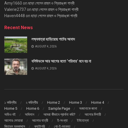
Amy1660
on
ছাড়া পেলেন রাহুল ও প্রিয়াঙ্কা গান্ধী
Valerie2737
on
ছাড়া পেলেন রাহুল ও প্রিয়াঙ্কা গান্ধী
Haven4448
on
ছাড়া পেলেন রাহুল ও প্রিয়াঙ্কা গান্ধী
Recent News
লক্ষ্যমাত্রা ছাড়িয়েছে পাটের আবাদ
AUGUST 4, 2026
বলিউডকে আর আগের মতো ‘পরিবার’ মনে হয় না
AUGUST 4, 2026
১ করিন্থীয়
২ করিন্থীয়
Home 2
Home 3
Home 4
Home 5
Home 6
Sample Page
অজানাকে জানা
অডিও বই
অভিযান
আমরা কীভাবে প্রার্থনা করি?
আলোর দিশারী
আলোর ফোয়ারা
আলোর যাত্রী
ই-সংখ্যা
ইউহোন্না
কিতাবুল মুক্কাদ্দাস
ক্যাটাগরি
খো-ই-মহব্বত্