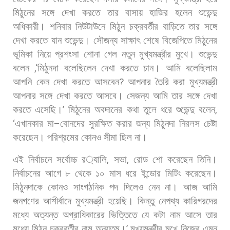
মিঠুনের
সঙ্গে
দেখা
করতে
তার
বাসায়
হাজির
হলেন
শুভেন্দু
অধিকারী। শনিবার
নিউটাউনে
মিঠুন
চক্রবর্তীর
বাড়িতে
তার
সঙ্গে
দেখা
করতে
যান
শুভেন্দু।
সৌজন্য
সাক্ষাৎ
শেষে
বিজেপিতে
মিঠুনের
ভূমিকা
নিয়ে
প্রশংসা
শোনা
গেল
নতুন
মুখ্যমন্ত্রীর
মুখে। শুভেন্দু
বলেন
,‘
মিঠুনদা
বলেছিলেন
দেখা
করতে
চান।
আমি
বলেছিলাম
আপনি
কেন
দেখা
করতে
আসবেন
?
আপনার
তৈরি
করা
মুখ্যমন্ত্রী
আপনার
সঙ্গে
দেখা
করতে
আসবে।
সেজন্য
আমি
তার
সঙ্গে
দেখা
করতে
এসেছি।
’
মিঠুনের
অবদানের
কথা
তুলে
ধরে
শুভেন্দু
বলেন
,
‘
এখানকার
মা
–
বোনদের
সুরক্ষিত
করার
জন্য
মিঠুনদা
নিরলস
চেষ্টা
করেছেন।
পরিশ্রমের
কোনও
সীমা
ছিল
না।
এই
নির্বাচনে
সর্বোচ্চ
র
্যালি
,
সভা
,
রোড
শো
করেছেন
তিনি।
নির্বাচনের
আগে
৮
থেকে
১০
মাস
ধরে
ইন্ডোর
মিটিং
করেছেন।
মিঠুনদাকে
কোনও
সাংগঠনিক
পদ
দিলেও
নেন
না।
আজ
আমি
জনগণের
আশীর্বাদে
মুখ্যমন্ত্রী
হয়েছি।
কিন্তু
নেপথ্য
কারিগরদের
মধ্যে
অত্যন্ত
অগ্রাধিকারের
ভিত্তিতে
যে
কটা
নাম
আসে
তার
মধ্যে
মিঠুন
চক্রবর্তীর
নাম
অন্যতম।
’
মুখ্যমন্ত্রীর
মুখে
নিজের
এমন