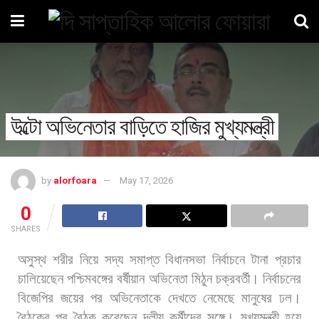
উল্টো অভিনেতার বাড়িতে হাজির মুখ্যমন্ত্রী
by
alorfoara
May 17, 2026
0
SHARES
অসুস্থ
শরীর
নিয়ে
সদ্য
সমাপ্ত
বিধানসভা
নির্বাচনে
টানা
প্রচার
চালিয়েছেন
পশ্চিমবঙ্গের
বর্ষীয়ান
অভিনেতা
মিঠুন
চক্রবর্তী।
নির্বাচনের
বিজেপির
জয়ের
পর
অভিনেতাকে
দেখতে
নেমেছে
মানুষের
ঢল।
বৈঠকের
পর
বৈঠক
করেছেন
দলীয়
কর্মীদের
সঙ্গে।
মুখ্যমন্ত্রী
হয়ে