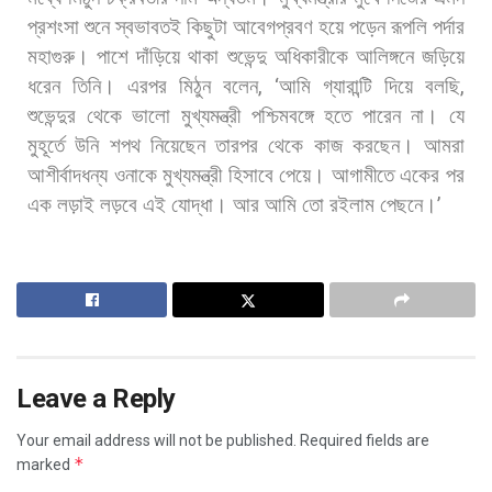
প্রশংসা
শুনে
স্বভাবতই
কিছুটা
আবেগপ্রবণ
হয়ে
পড়েন
রূপলি
পর্দার
মহাগুরু।
পাশে
দাঁড়িয়ে
থাকা
শুভেন্দু
অধিকারীকে
আলিঙ্গনে
জড়িয়ে
ধরেন
তিনি। এরপর
মিঠুন
বলেন
, ‘
আমি
গ্যারান্টি
দিয়ে
বলছি
,
শুভেন্দুর
থেকে
ভালো
মুখ্যমন্ত্রী
পশ্চিমবঙ্গে
হতে
পারেন
না।
যে
মুহূর্তে
উনি
শপথ
নিয়েছেন
তারপর
থেকে
কাজ
করছেন।
আমরা
আশীর্বাদধন্য
ওনাকে
মুখ্যমন্ত্রী
হিসাবে
পেয়ে।
আগামীতে
একের
পর
এক
লড়াই
লড়বে
এই
যোদ্ধা।
আর
আমি
তো
রইলাম
পেছনে।
’
Leave a Reply
Your email address will not be published.
Required fields are
*
marked