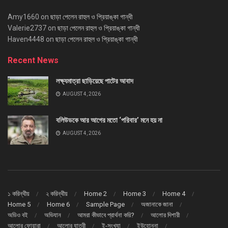
Amy1660
on
ছাড়া পেলেন রাহুল ও প্রিয়াঙ্কা গান্ধী
Valerie2737
on
ছাড়া পেলেন রাহুল ও প্রিয়াঙ্কা গান্ধী
Haven4448
on
ছাড়া পেলেন রাহুল ও প্রিয়াঙ্কা গান্ধী
Recent News
লক্ষ্যমাত্রা ছাড়িয়েছে পাটের আবাদ
AUGUST 4, 2026
বলিউডকে আর আগের মতো ‘পরিবার’ মনে হয় না
AUGUST 4, 2026
১ করিন্থীয়
২ করিন্থীয়
Home 2
Home 3
Home 4
Home 5
Home 6
Sample Page
অজানাকে জানা
অডিও বই
অভিযান
আমরা কীভাবে প্রার্থনা করি?
আলোর দিশারী
আলোর ফোয়ারা
আলোর যাত্রী
ই-সংখ্যা
ইউহোন্না