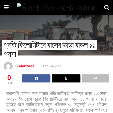
প্রতি কিলোমিটারে বাসের ভাড়া বাড়ল ১১
পয়সা
by
alorfoara
April 24, 2026
0
SHARES
জ্বালানি
তেলের
দাম
বাড়ার
পরিপ্রেক্ষিতে
সর্বনিম্ন
ভাড়া
১০
টাকা
অপরিবর্তিত
রেখে
প্রতি
কিলোমিটারে
বাস
ভাড়া
১১
পয়সা
বাড়ানো
হয়েছে
বলে
জানিয়েছেন
সড়ক
পরিবহন
ও
সেতুমন্ত্রী
শেখ
রবিউল
আলম। বৃহস্পতিবার
(
২৩
এপ্রিল
)
দুপুরে
সচিবালয়ে
সড়ক
পরিবহন