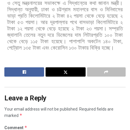
ও
সেতু
মন্ত্রনালয়ের
সভাকক্ষে
এ
সিদ্ধান্তের
কথা
জানান
মন্ত্রী।
সিদ্ধান্ত
অনুযায়ী
,
ঢাকা
ও
চট্টগ্রাম
মহানগরে
বাস
ও
মিনিবাসের
ভাড়া
প্রতি
কিলোমিটারে
২
টাকা
৪২
পয়সা
থেকে
বেড়ে
হয়েছে
২
টাকা
৫৩
পয়সা।
আর
দূরপাল্লার
পথে
বাসভাড়া
কিলোমিটারে
২
টাকা
১২
পয়সা
থেকে
বেড়ে
হয়েছে
২
টাকা
২৩
পয়সা। সম্প্রতি
জ্বালানি
তেলের
নতুন
দরে
ডিজেলের
দাম
লিটারপ্রতি
১০০
টাকা
থেকে
বেড়ে
১১৫
টাকা
হয়েছে।
পাশাপাশি
অকটেন
১৪০
টাকা
,
পেট্রোল
১৩৫
টাকা
এবং
কেরোসিন
১৩০
টাকায়
বিক্রি
হচ্ছে।
Leave a Reply
Your email address will not be published.
Required fields are
*
marked
*
Comment