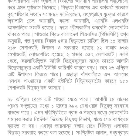
কর্মপরিকল্পনা
এবং
জ্বালানি
বিভাগের
আমদানি
পরিকল্পনা
পর্যালোচনা
করে
এমন
পূর্বাভাস
মিলেছে। বিদ্যুত্
বিভাগের
এক
কর্মকর্তা
গতকাল
বৃহস্পতিবার
সংবাদ
সম্মেলনে
জানিয়েছেন
,
মধ্যপ্রাচ্য
যুদ্ধের
কারণে
জ্বালানি
তেল
আমদানি
,
কয়লা
আমদানি
,
এমনকি
এলএনজি
আমদানিতে
সংকট
রয়েছে।
ফলে
গ্রীষ্মকালীন
কমবেশি
লোডশেডিং
থাকতে
পারে। পাওয়ার
গ্রিড
বাংলাদেশ
পিএলসির
(
পিজিসিবি
)
তথ্য
অনুযায়ী
,
গত
বুধবার
বিকাল
৫টায়
বিদ্যুতের
চাহিদা
ছিল
১৫
হাজার
২১৮
মেগাওয়াট
,
উত্পাদন
ও
সরবরাহ
হয়েছে
১২
হাজার
৮৬৬
মেগাওয়াট
,
লোডশেডিং
হয়েছে
২
হাজার
৩৫২
মেগাওয়াট। জানা
গেছে
,
কয়লাভিত্তিক
আটটি
বিদ্যুেকন্দ্রের
মধ্যে
ভারতে
আদানি
বিদ্যুেকন্দ্রের
একটি
ইউনিট
কারিগরি
কারণে
বন্ধ।
তবে
২৬
এপ্রিল
এটি
উত্পাদনে
ফিরতে
পারে।
এছাড়া
বাঁশখালীতে
এস
আলমের
এসএস
পাওয়ারের
একটি
ইউনিটে
বিদ্যুিবভ্রাটের
কারণে
৬৫০
মেগাওয়াট
বিদ্যুত্
কম
আসছে।
২৮
এপ্রিল
থেকে
এটি
পাওয়া
যেতে
পারে।
আগামী
মে
মাসের
প্রথম
সপ্তাহের
মধ্যে
১
হাজার
৯৮২
মেগাওয়াট
বিদ্যুত্
সরবরাহ
বাড়তে
পারে।
এমন
পরিস্থিতিতে
গ্রাম
ও
শহরের
মধ্যে
লোডশেডিং
সমন্বয়
করার
নির্দেশনা
দিয়েছে
বিদ্যুত্
বিভাগ
,
যাতে
সেচ
কার্যক্রম
ব্যাহত
না
হয়।
এছাড়া
ভারসাম্য
বজায়
রেখে
বিভিন্ন
এলাকায়
বিদ্যুত্
সরবরাহ
করতে
বলা
হয়েছে। সংশ্লিষ্টরা
জানান
,
মধ্যপ্রাচ্য