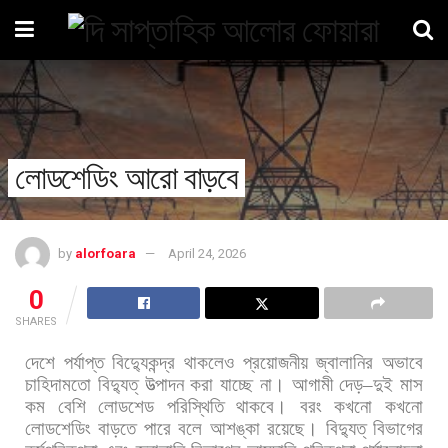
লোডশেডিং আরো বাড়বে
by
alorfoara
April 24, 2026
0
SHARES
দেশে
পর্যাপ্ত
বিদ্যুেকন্দ্র
থাকলেও
প্রয়োজনীয়
জ্বালানির
অভাবে
চাহিদামতো
বিদ্যুত্
উত্পাদন
করা
যাচ্ছে
না।
আগামী
দেড়
–
দুই
মাস
কম
বেশি
লোডশেড
পরিস্থিতি
থাকবে।
বরং
কখনো
কখনো
লোডশেডিং
বাড়তে
পারে
বলে
আশঙ্কা
রয়েছে।
বিদ্যুত্
বিভাগের