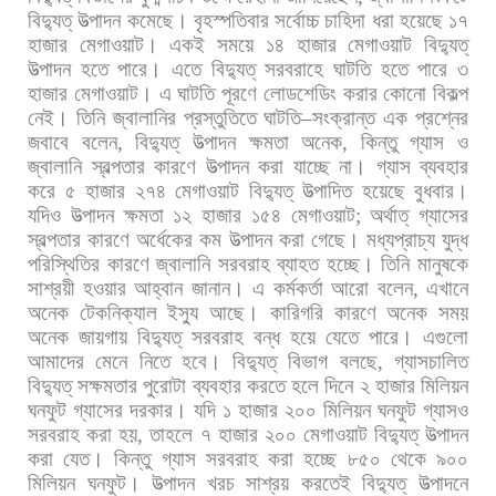
বিদ্যুত্
উত্পাদন
কমেছে।
বৃহস্পতিবার
সর্বোচ্চ
চাহিদা
ধরা
হয়েছে
১৭
হাজার
মেগাওয়াট।
একই
সময়ে
১৪
হাজার
মেগাওয়াট
বিদ্যুত্
উত্পাদন
হতে
পারে।
এতে
বিদ্যুত্
সরবরাহে
ঘাটতি
হতে
পারে
৩
হাজার
মেগাওয়াট।
এ
ঘাটতি
পূরণে
লোডশেডিং
করার
কোনো
বিকল্প
নেই। তিনি
জ্বালানির
প্রস্তুতিতে
ঘাটতি
–
সংক্রান্ত
এক
প্রশ্নের
জবাবে
বলেন
,
বিদ্যুত্
উত্পাদন
ক্ষমতা
অনেক
,
কিন্তু
গ্যাস
ও
জ্বালানি
স্বল্পতার
কারণে
উত্পাদন
করা
যাচ্ছে
না।
গ্যাস
ব্যবহার
করে
৫
হাজার
২৭৪
মেগাওয়াট
বিদ্যুত্
উত্পাদিত
হয়েছে
বুধবার।
যদিও
উত্পাদন
ক্ষমতা
১২
হাজার
১৫৪
মেগাওয়াট
;
অর্থাত্
গ্যাসের
স্বল্পতার
কারণে
অর্ধেকের
কম
উত্পাদন
করা
গেছে।
মধ্যপ্রাচ্য
যুদ্ধ
পরিস্থিতির
কারণে
জ্বালানি
সরবরাহ
ব্যাহত
হচ্ছে।
তিনি
মানুষকে
সাশ্রয়ী
হওয়ার
আহ্বান
জানান।
এ
কর্মকর্তা
আরো
বলেন
,
এখানে
অনেক
টেকনিক্যাল
ইস্যু
আছে।
কারিগরি
কারণে
অনেক
সময়
অনেক
জায়গায়
বিদ্যুত্
সরবরাহ
বন্ধ
হয়ে
যেতে
পারে।
এগুলো
আমাদের
মেনে
নিতে
হবে। বিদ্যুত্
বিভাগ
বলছে
,
গ্যাসচালিত
বিদ্যুত্
সক্ষমতার
পুরোটা
ব্যবহার
করতে
হলে
দিনে
২
হাজার
মিলিয়ন
ঘনফুট
গ্যাসের
দরকার।
যদি
১
হাজার
২০০
মিলিয়ন
ঘনফুট
গ্যাসও
সরবরাহ
করা
হয়
,
তাহলে
৭
হাজার
২০০
মেগাওয়াট
বিদ্যুত্
উত্পাদন
করা
যেত।
কিন্তু
গ্যাস
সরবরাহ
করা
হচ্ছে
৮৫০
থেকে
৯০০
মিলিয়ন
ঘনফুট।
উত্পাদন
খরচ
সাশ্রয়
করতেই
বিদ্যুত্
উত্পাদনে