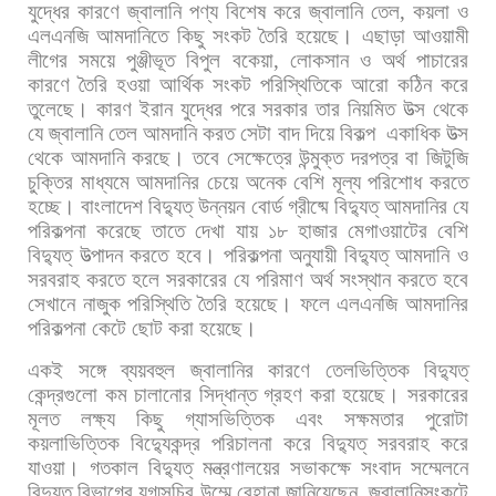
যুদ্ধের
কারণে
জ্বালানি
পণ্য
বিশেষ
করে
জ্বালানি
তেল
,
কয়লা
ও
এলএনজি
আমদানিতে
কিছু
সংকট
তৈরি
হয়েছে।
এছাড়া
আওয়ামী
লীগের
সময়ে
পুঞ্জীভূত
বিপুল
বকেয়া
,
লোকসান
ও
অর্থ
পাচারের
কারণে
তৈরি
হওয়া
আর্থিক
সংকট
পরিস্থিতিকে
আরো
কঠিন
করে
তুলেছে।
কারণ
ইরান
যুদ্ধের
পরে
সরকার
তার
নিয়মিত
উত্স
থেকে
যে
জ্বালানি
তেল
আমদানি
করত
সেটা
বাদ
দিয়ে
বিকল্প
একাধিক
উত্স
থেকে
আমদানি
করছে।
তবে
সেক্ষেত্রে
উন্মুক্ত
দরপত্র
বা
জিটুজি
চুক্তির
মাধ্যমে
আমদানির
চেয়ে
অনেক
বেশি
মূল্য
পরিশোধ
করতে
হচ্ছে। বাংলাদেশ
বিদ্যুত্
উন্নয়ন
বোর্ড
গ্রীষ্মে
বিদ্যুত্
আমদানির
যে
পরিকল্পনা
করেছে
তাতে
দেখা
যায়
১৮
হাজার
মেগাওয়াটের
বেশি
বিদ্যুত্
উত্পাদন
করতে
হবে।
পরিকল্পনা
অনুযায়ী
বিদ্যুত্
আমদানি
ও
সরবরাহ
করতে
হলে
সরকারের
যে
পরিমাণ
অর্থ
সংস্থান
করতে
হবে
সেখানে
নাজুক
পরিস্থিতি
তৈরি
হয়েছে।
ফলে
এলএনজি
আমদানির
পরিকল্পনা
কেটে
ছোট
করা
হয়েছে।
একই
সঙ্গে
ব্যয়বহুল
জ্বালানির
কারণে
তেলভিত্তিক
বিদ্যুত্
কেন্দ্রগুলো
কম
চালানোর
সিদ্ধান্ত
গ্রহণ
করা
হয়েছে।
সরকারের
মূলত
লক্ষ্য
কিছু
গ্যাসভিত্তিক
এবং
সক্ষমতার
পুরোটা
কয়লাভিত্তিক
বিদ্যুেকন্দ্র
পরিচালনা
করে
বিদ্যুত্
সরবরাহ
করে
যাওয়া। গতকাল
বিদ্যুত্
মন্ত্রণালয়ের
সভাকক্ষে
সংবাদ
সম্মেলনে
বিদ্যুত্
বিভাগের
যুগ্মসচিব
উম্মে
রেহানা
জানিয়েছেন
,
জ্বালানিসংকটে