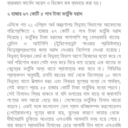
ব্যয়বহুল
ফার্নেস
অয়েল
ও
ডিজেল
কম
ব্যবহার
করা
হয়।
২
হাজার
৬৭
কোটি
৫
লাখ
টাকা
ভর্তুকি
বরাদ্দ
এদিকে
গত
২১
এপ্রিল
অর্থ
মন্ত্রণালয়
বিদ্যুত্
বিভাগের
আবেদনের
পরিপ্রেক্ষিতে
২
হাজার
৬৭
কোটি
৫
লাখ
টাকা
ভর্তুকি
বরাদ্দ
দিয়েছে।
ভর্তুকির
টাকা
বরাদ্দের
পাশাপাশি
শুধু
বেসরকারি
খাতের
রেন্টাল
ও
আইপিপি
(
ইন্ডিপেনডেন্ট
পাওয়ার
প্রডিউসার
)
বিদ্যুেকন্দ্রগুলোর
জন্য
বরাদ্দ
দেওয়ার
নির্দেশনা
দেওয়া
হয়েছে।
বিদ্যুত্
উন্নয়ন
বোর্ড
বা
বিদ্যুত্
বিভাগ
আগে
নিজেদের
মতো
করে
যে
অর্থ
পরিশোধ
করত
সেটা
বন্ধ
করে
দিয়ে
বলা
হয়েছে
এক
খাতের
বা
কেন্দ্রের
ভর্তুকি
অন্য
খাতে
স্থানান্তর
করা
যাবে
না। পিডিবির
প্রাক্কলন
অনুযায়ী
,
চলতি
বছরের
মার্চ
থেকে
ডিসেম্বর
১০
মাসে
বিদ্যুত্
খাতে
উত্পাদন
খরচ
এবং
বিক্রয়
মূল্যের
মধ্যে
যে
পার্থক্য
,
সেই
কারণে
প্রায়
৫৫
হাজার
কোটি
টাকা
ভর্তুকির
মধ্যে
পড়বে।
সেই
হিসাবও
স্থির
থাকবে
না
যদি
ডলারের
দাম
বাড়ে
বা
জ্বালানি
পণ্যের
দাম
আরো
বেড়ে
যায়।
সেক্ষেত্রে
ভর্তুকির
হিসাব
আরো
বাড়বে। একই
সঙ্গে
বাংলাদেশ
তেল
গ্যাস
খনিজসম্পদ
করপোরেশন
(
পেট্রোবাংলা
)
সূত্রে
জানা
যায়
,
যুদ্ধের
কারণে
কাতার
থেকে
দীর্ঘমেয়াদি
চুক্তির
আওতায়
এলএনজি
আমদানি
বন্ধ
হয়ে
গেছে।
যার
কারণে
স্বাভাবিক
হিসাবের
চেয়ে
আগামী
তিন
মাসে
এলএনজি