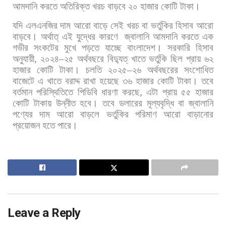
আমদানি
করতে
অতিরিক্ত
খরচ
বাড়বে
২০
হাজার
কোটি
টাকা।
যদি
এলএনজির
দাম
আরো
বাড়ে
সেই
খরচ
বা
ভর্তুকির
হিসাব
আরো
বাড়বে।
অর্থাত্
এই
যুদ্ধের
কারণে
জ্বালানি
আমদানি
করতে
এক
গভীর
সংকটের
মুখে
পড়তে
যাচ্ছে
বাংলাদেশ। সরকারি
হিসাব
অনুযায়ী
,
২০২৪
–
২৫
অর্থবছরে
বিদ্যুত্
খাতে
ভর্তুকি
ছিল
প্রায়
৬২
হাজার
কোটি
টাকা।
চলতি
২০২৫
–
২৬
অর্থবছরের
সংশোধিত
বাজেটে
এ
খাতে
বরাদ্দ
রাখা
হয়েছে
৩৬
হাজার
কোটি
টাকা।
তবে
বর্তমান
পরিস্থিতিতে
পিডিবি
ধারণা
করছে
,
এটা
প্রায়
৫৫
হাজার
কোটি
টাকায়
উন্নীত
হবে।
তবে
ডলারের
মূল্যবৃদ্ধি
বা
জ্বালানি
পণ্যের
দাম
আরো
বাড়লে
ভর্তুকির
পরিমাণ
আরো
বাড়ানোর
প্রয়োজন
হতে
পারে।
Leave a Reply