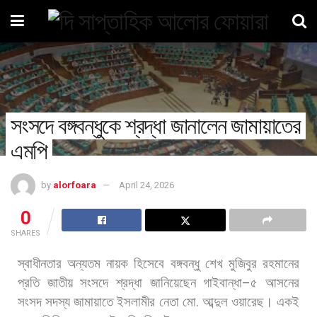
সংসদে বঙ্গবন্ধুকে শ্রদ্ধা জানালেন জামায়াতের
এমপি
by
alorfoara
April 24, 2026
0
SHARES
স্বাধীনতার
অন্যতম
নায়ক
হিসেবে
বঙ্গবন্ধু
শেখ
মুজিবুর
রহমানের
প্রতি
জাতীয়
সংসদে
শ্রদ্ধা
জানিয়েছেন
গাইবান্ধা
–
৫
আসনের
সংসদ
সদস্য
জামায়াতে
ইসলামীর
নেতা
মো
.
আব্দুল
ওয়ারেছ।
একই