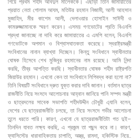
গিয়ে
প্রথম
শহীদ
আবদুল
মালেককে।
এছাড়া
তিনি
জামায়াতের
প্রয়াত
নেতা
গোলাম
আযম
,
মতিউর
রহমান
নিজামী
,
আলী
আহসান
মুজাহিদ
,
মীর
কাশেম
আলী
,
দেলাওয়ার
হোসাইন
সাঈদী
ও
কামরুজ্জামানকে
স্মরণ
করেন। এসময়
গণভোটের
প্রতি
বিএনপি
শ্রদ্ধা
জানাচ্ছে
না
দাবি
করে
জামায়াতের
এ
এমপি
বলেন
,
বিএনপি
গণভোটকে
অপমান
ও
বিশ্বাসঘাতকতা
করেছে।
স্বরাষ্ট্রমন্ত্রী
সংবিধানের
নানান
ব্যাখ্যা
দিচ্ছেন।
কিন্তু
সংবিধানে
স্বাধীনতার
ঘোষক
হিসেবে
শেখ
মুজিবুর
রহমানের
নাম
রয়েছে।
আমি
নিন্দা
করছি
,
তীব্র
আপত্তি
করছি।
স্বাধীনতার
ঘোষক
শহীদ
রাষ্ট্রপতি
জিয়াউর
রহমান।
এখনো
কেন
তা
সংবিধানে
লিপিবদ্ধ
করা
হলো
না
?
তিনি
বিষয়টি
সংবিধানে
দ্রুত
যুক্ত
করার
দাবি
জানান। বর্তমান
ছাত্র
রাজনীতি
নিয়ে
সংসদে
আলোচনার
আহ্বান
জানিয়ে
পানি
সম্পদ
মন্ত্রী
ও
ছাত্রদলের
সাবেক
সভাপতি
শহীদউদ্দীন
চৌধুরী
এ্যানি
বলেন
,
দেশের
যে
ছাত্ররাজনীতি
চলছে
,
তা
নিয়ে
সংসদে
গভীর
আলোচনা
তুলে
ধরতে
পারি।
কারণ
,
এখনো
যে
ছাত্ররাজনীতিটা
গত
দুই
–
তিনদিন
যাবত
লক্ষ্য
করছি
,
এ
প্রজন্ম
তা
পছন্দ
করে
না।
কারণ
,
ফ্যাসিস্টের
ধারাবাহিকতায়
চাপাতি
,
অস্ত্র
,
রামদা
,
হকিস্টিক
নিয়ে
..