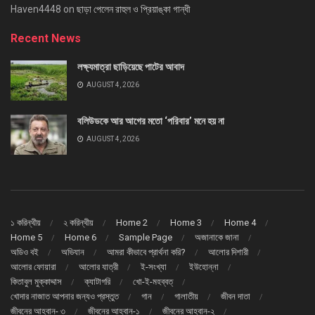
Haven4448
on
ছাড়া পেলেন রাহুল ও প্রিয়াঙ্কা গান্ধী
Recent News
লক্ষ্যমাত্রা ছাড়িয়েছে পাটের আবাদ
AUGUST 4, 2026
বলিউডকে আর আগের মতো ‘পরিবার’ মনে হয় না
AUGUST 4, 2026
১ করিন্থীয়
২ করিন্থীয়
Home 2
Home 3
Home 4
Home 5
Home 6
Sample Page
অজানাকে জানা
অডিও বই
অভিযান
আমরা কীভাবে প্রার্থনা করি?
আলোর দিশারী
আলোর ফোয়ারা
আলোর যাত্রী
ই-সংখ্যা
ইউহোন্না
কিতাবুল মুক্কাদ্দাস
ক্যাটাগরি
খো-ই-মহব্বত্
খোদার নাজাত আপনার জন্যও প্রস্তুত
গান
গালাতীয়
জীবন দাতা
জীবনের আহবান- ৩
জীবনের আহবান-১
জীবনের আহবান-২