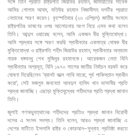
সঙ্গে
তিনি
প্রয়াত
রাষ্ট্রপতি
জিয়াউর
রহমান
,
জামায়াতের
সাবেক
আমির
গোলাম
আযম
,
মতিউর
রহমান
নিজামীসহ
দলটির
প্রয়াত
নেতাদের
স্মরণ
করেন। বৃহস্পতিবার
(
২৩
এপ্রিল
)
জাতীয়
সংসদে
রাষ্ট্রপতির
ভাষণের
ওপর
আলোচনায়
অংশ
নিয়ে
এসব
কথা
বলেন
তিনি। আব্দুল
ওয়ারেছ
বলেন
,
আমি
একজন
বীর
মুক্তিযোদ্ধা।
আমি
শ্রদ্ধার
সঙ্গে
স্মরণ
করছি
স্বাধীনতার
একমাত্র
ঘোষক
বীর
মুক্তিযোদ্ধা
ও
রাষ্ট্রপতি
শহীদ
জিয়াউর
রহমান
,
স্বাধীনতার
অন্যতম
নায়ক
বঙ্গবন্ধু
শেখ
মুজিবুর
রহমানকে।
আরেকজন
নেতা
যিনি
স্বাধীনতার
অগ্রদূত
,
যিনি
১৯৭০
সালের
জাতীয়
নির্বাচন
বয়কট
করে
ঘোষণা
দিয়েছিলেন
‘
ব্যালট
বক্সে
লাথি
মারো
,
পূর্ব
পাকিস্তান
স্বাধীন
করো
’,
সেই
মজলুম
জননেতা
আবদুল
হামিদ
খান
ভাসানীর
প্রতি
শ্রদ্ধা
জানাচ্ছি।
এছাড়া
মুক্তিযুদ্ধের
শহীদদের
প্রতি
শ্রদ্ধা
জানান
তিনি।
জুলাই
গণঅভ্যুত্থানের
শহীদদের
প্রতিও
শ্রদ্ধা
জানান
বিরোধী
দলের
এ
সংসদ
সদস্য। তিনি
বলেন
,
আরও
শ্রদ্ধা
জানাচ্ছি
এ
দেশের
মাটিতে
ইসলামি
রাষ্ট্র
ও
কোরআন
–
সুন্নাহ
প্রতিষ্ঠা
করতে