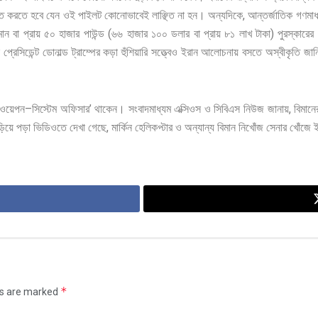
,
িত
করতে
হবে
যেন
ওই
পাইলট
কোনোভাবেই
লাঞ্ছিত
না
হন। অন্যদিকে
আন্তর্জাতিক
গণমাধ
(
)
মান
বা
প্রায়
৫০
হাজার
পাউন্ড
৬৬
হাজার
১০০
ডলার
বা
প্রায়
৮১
লাখ
টাকা
পুরস্কারের
ন
প্রেসিডেন্ট
ডোনাল্ড
ট্রাম্পের
কড়া
হুঁশিয়ারি
সত্ত্বেও
ইরান
আলোচনায়
বসতে
অস্বীকৃতি
জান
–
’
,
ওয়েপন
সিস্টেম
অফিসার
থাকেন। সংবাদমাধ্যম
এক্সিওস
ও
সিবিএস
নিউজ
জানায়
বিমানে
,
িয়ে
পড়া
ভিডিওতে
দেখা
গেছে
মার্কিন
হেলিকপ্টার
ও
অন্যান্য
বিমান
নিখোঁজ
সেনার
খোঁজে
ই
*
ds are marked