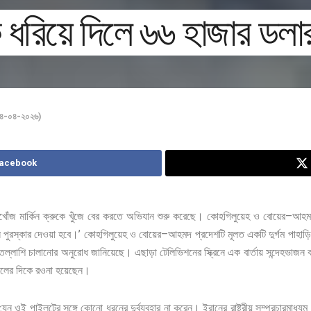
ে ধরিয়ে দিলে ৬৬ হাজার ডলা
(০৪-০৪-২০২৬)
Facebook
–
খোঁজ
মার্কিন
ক্রুকে
খুঁজে
বের
করতে
অভিযান
শুরু
করেছে।
কোহগিলুয়েহ
ও
বোয়ের
আহম
’
–
ন
পুরস্কার
দেওয়া
হবে।
কোহগিলুয়েহ
ও
বোয়ের
আহমদ
প্রদেশটি
মূলত
একটি
দুর্গম
পাহাড়ি
তল্লাশি
চালানোর
অনুরোধ
জানিয়েছে।
এছাড়া
টেলিভিশনের
স্ক্রিনে
এক
বার্তায়
সন্দেহভাজন
্থলের
দিকে
রওনা
হয়েছেন।
যেন
ওই
পাইলটের
সঙ্গে
কোনো
ধরনের
দুর্ব্যবহার
না
করেন। ইরানের
রাষ্ট্রীয়
সম্প্রচারমাধ্যম