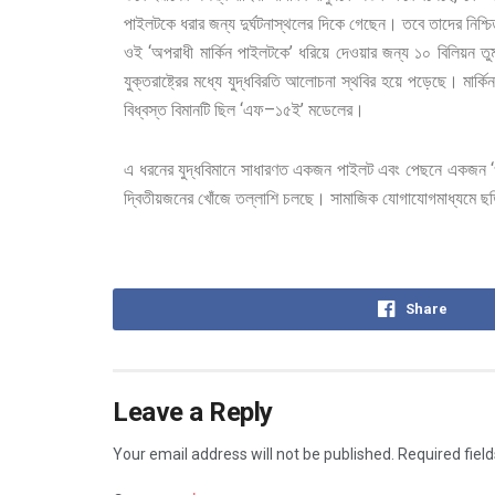
পাইলটকে
ধরার
জন্য
দুর্ঘটনাস্থলের
দিকে
গেছেন।
তবে
তাদের
নিশ্চ
‘
’
ওই
অপরাধী
মার্কিন
পাইলটকে
ধরিয়ে
দেওয়ার
জন্য
১০
বিলিয়ন
তু
যুক্তরাষ্ট্রের
মধ্যে
যুদ্ধবিরতি
আলোচনা
স্থবির
হয়ে
পড়েছে।
মার্কি
‘
–
’
বিধ্বস্ত
বিমানটি
ছিল
এফ
১৫ই
মডেলের।
‘
এ
ধরনের
যুদ্ধবিমানে
সাধারণত
একজন
পাইলট
এবং
পেছনে
একজন
দ্বিতীয়জনের
খোঁজে
তল্লাশি
চলছে। সামাজিক
যোগাযোগমাধ্যমে
ছড়
Share
Leave a Reply
Your email address will not be published.
Required fiel