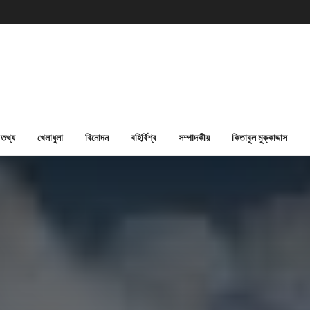
তথ্য
খেলাধুলা
বিনোদন
বহির্বিশ্ব
সম্পাদকীয়
কিতাবুল মুক্কাদ্দাস