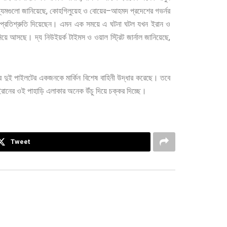
,
–
্যমগুলো
জানিয়েছে
কোহগিলুয়েহ
ও
বোয়ের
আহমদ
প্রদেশের
গভর্নর
প্রতিশ্রুতি
দিয়েছেন। এমন
এক
সময়ে
এ
ঘটনা
ঘটল
যখন
ইরান
ও
,
িয়ে
আসছে। দ্য
নিউইয়র্ক
টাইমস
ও
ওয়াল
স্ট্রিট
জার্নাল
জানিয়েছে
র
দুই
পাইলটের
একজনকে
মার্কিন
বিশেষ
বাহিনী
উদ্ধার
করেছে।
তবে
রানের
ওই
পাহাড়ি
এলাকার
অনেক
উঁচু
দিয়ে
চক্কর
দিচ্ছে।
Tweet