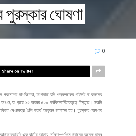
র পুরস্কার ঘোষণা
0
Share on Twitter
,
দ
প্রদেশের
নাগরিকেরা
আপনারা
যদি
শত্রুপক্ষের
পাইলট
বা
ক্রুদের
,
অঞ্চল
যা
প্রায়
১৫
হাজার
৫০০
বর্গকিলোমিটারজুড়ে
বিস্তৃত।
ইরানি
‘
’
কাউকে
দেখামাত্র
গুলি
করার
আহ্বান
জানানো
হয়। পুরস্কার
ঘোষণার
,
–
আইআরআইবি
এক
বার্তায়
জানায়
দক্ষিণ
পশ্চিম
ইরানের
অনেক
মানুষ