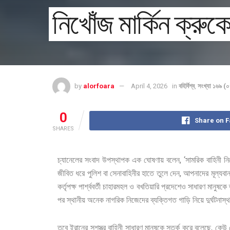
নিখোঁজ মার্কিন ক্রুক
by
alorfoara
April 4, 2026
in
বহির্বিশ্ব
,
সংখ্যা ১৬৯ 
0
Share on 
SHARES
, ‘
চ্যানেলের
সংবাদ
উপস্থাপক
এক
ঘোষণায়
বলেন
সামরিক
বাহিনী
নি
,
জীবিত
ধরে
পুলিশ
বা
সেনাবাহিনীর
হাতে
তুলে
দেন
আপনাদের
মূল্যবা
কর্তৃপক্ষ
পার্শ্ববর্তী
চাহারমহল
ও
বখতিয়ারি
প্রদেশেও
সাধারণ
মানুষকে
পর
স্থানীয়
অনেক
নাগরিক
নিজেদের
ব্যক্তিগত
গাড়ি
নিয়ে
দুর্ঘটনাস
,
তবে
ইরানের
সশস্ত্র
বাহিনী
সাধারণ
মানুষকে
সতর্ক
করে
বলেছে
কেউ