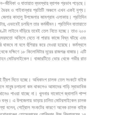
বন
–
জীবিকা
ও
যাতায়াত
ব্যবস্থায়
ব্যাপক
প্রভাব
পড়েছে।
,
ভৈরব
ও
গাইবান্ধার
প্রতিটি
অঞ্চলে
এখন
একই
দৃশ্য।
জেলার
কাহালু
উপজেলার
জামগ্রাম
এলাকায়।
প্রতিদিন
টায়
,
এভাবেই
চলছিল
তার
কর্মজীবন।
প্রতিদিন
যাতায়াতে
ঘণ্টা
লাইনে
দাঁড়িয়ে
তবেই
তেল
নিতে
হচ্ছে।
তাও
২০০
সময়মতো
অফিসে
যেতে
না
পারায়
কাজে
বিঘ্ন
ঘটছে
এবং
ি
থাকবে
না
বলে
হুঁশিয়ার
করে
দেওয়া
হয়েছে।
কর্মস্থলে
থেকে
দক্ষিণে
১৮
কিলোমিটার
দূরের
রাজগঞ্জ
বাজার।
এটি
াহন
মোটরসাইকেল।
বাজারটিতে
ভোর
থেকে
গভীর
রাত
ই
ট্রিপ
দিতে
হচ্ছে।
অধিকাংশ
চালক
তেল
সংকটে
বাইক
লে
মানুষ
চলাচলা
কম
থাকলেও
আমাদের
গাড়ি
স্বাভাবিক
খানেও
পাওয়া
যাচ্ছে
না। খুলনার
দাকোপে
জ্বালানি
পাম্প
ও
বন্ধ।
এ
উপজেলায়
ভাড়ায়
চালিত
মোটরসাইকেল
চালক
্যা
বলেন
,
পেট্রোল
সংকটের
কারণে
অনেক
চালক
বাইক
শোরগঞ্জের
হোসেনপুরের
গোবিন্দপুর
উচ্চ
বিদ্যালয়ের
১৫