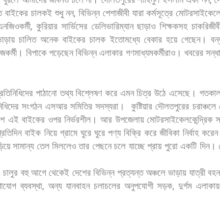
,
ত
বাইকের
চালকই
শুধু
নন
,
বিভিন্ন
পেশাজীবী
যারা
কর্মসূত্রে
মোটরসাইকেল
এনজিওকর্মী
,
কুরিয়ার
সার্ভিসের
ডেলিভারিম্যান
ছাড়াও
শিক্ষকসহ
চাকরিজীব
ভাড়ায়
চালিত
অনেক
বাইকের
চালক
ইতোমধ্যে
বেকার
হয়ে
গেছেন।
বন্
েজকর্মী।
বিপাকে
পড়েছেন
বিভিন্ন
এলাকার
গণমাধ্যমকর্মীরাও।
খবরের
সন্ধ
্রতিনিধিদের
পাঠানো
তথ্য
বিশ্লেষণ
করে
এমন
চিত্র
উঠে
এসেছে।
গতকা
িধিদের
সংগঠন
এসআর
সমিতির
সদস্যরা।
কুষ্টিয়ার
দৌলতপুরের
চরাঞ্চলে
শে
এই
বাইকের
ওপর
নির্ভরশীল।
আর
উপজেলায়
মোটরসাইকেলকেন্দ্রিক
স
্রতিদিন
বাইক
নিয়ে
গ্রামে
ঘুরে
ঘুরে
পণ্য
বিক্রি
করে
জীবিকা
নির্বাহ
করেন
ড়িয়ে
সামান্য
তেল
মিললেও
তার
পেছনে
চলে
যাচ্ছে
প্রায়
পুরো
একটি
দিন।
ং
চালুর
বহু
আগে
থেকেই
দেশের
বিভিন্ন
প্রত্যন্ত
অঞ্চলে
ভাড়ায়
যাত্রী
বহ
াযোগ
ব্যবস্থা
,
অন্য
যানবাহন
চলাচলের
অনুপযোগী
সড়ক
,
দুর্গম
এলাকায়