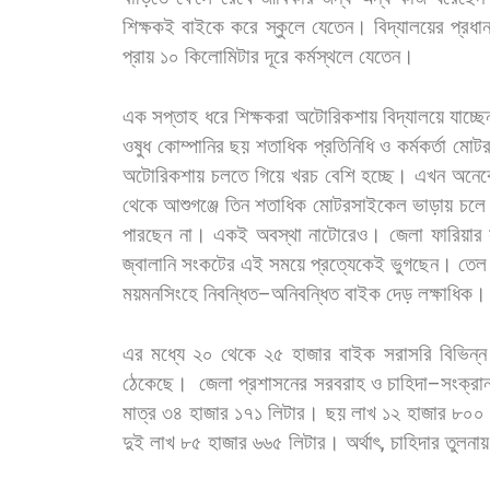
শিক্ষকই
বাইকে
করে
স্কুলে
যেতেন।
বিদ্যালয়ের
প্রধা
প্রায়
১০
কিলোমিটার
দূরে
কর্মস্থলে
যেতেন।
এক
সপ্তাহ
ধরে
শিক্ষকরা
অটোরিকশায়
বিদ্যালয়ে
যাচ্ছ
ওষুধ
কোম্পানির
ছয়
শতাধিক
প্রতিনিধি
ও
কর্মকর্তা
মোট
অটোরিকশায়
চলতে
গিয়ে
খরচ
বেশি
হচ্ছে।
এখন
অনে
থেকে
আশুগঞ্জে
তিন
শতাধিক
মোটরসাইকেল
ভাড়ায়
চলে
পারছেন
না।
একই
অবস্থা
নাটোরেও।
জেলা
ফারিয়ার
জ্বালানি
সংকটের
এই
সময়ে
প্রত্যেকেই
ভুগছেন।
তেল
ময়মনসিংহে
নিবন্ধিত
–
অনিবন্ধিত
বাইক
দেড়
লক্ষাধিক।
এর
মধ্যে
২০
থেকে
২৫
হাজার
বাইক
সরাসরি
বিভিন্ন
ঠেকেছে।
জেলা
প্রশাসনের
সরবরাহ
ও
চাহিদা
–
সংক্রান
মাত্র
৩৪
হাজার
১৭১
লিটার।
ছয়
লাখ
১২
হাজার
৮০০
দুই
লাখ
৮৫
হাজার
৬৬৫
লিটার।
অর্থাৎ
,
চাহিদার
তুলনায়