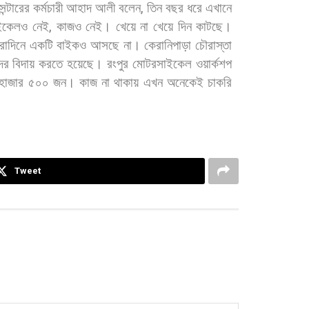
েন্টারের
কর্মচারী
আহাদ
আলী
বলেন
,
তিন
বছর
ধরে
এখানে
ইকেলও
নেই
,
কাজও
নেই।
খেয়ে
না
খেয়ে
দিন
কাটছে।
রাদিনে
একটি
বাইকও
আসছে
না।
কেরানিপাড়া
চৌরাস্তা
দের
বিদায়
করতে
হয়েছে।
রংপুর
মোটরসাইকেল
ওয়ার্কশপ
হাজার
৫০০
জন।
কাজ
না
থাকায়
এখন
অনেকেই
চাকরি
Tweet