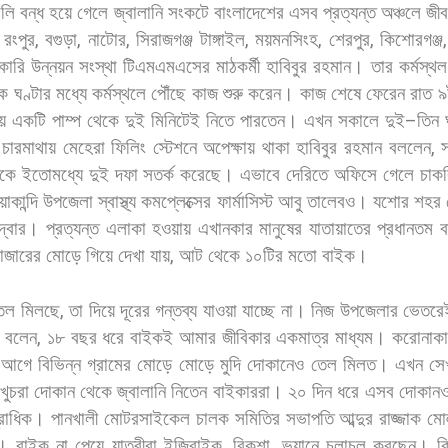
ালি
বন্ধ
হয়ে
গেলে
জ্বালানি
সংকটে
বাংলাদেশের
এসব
প্রত্যন্ত
অঞ্চলে
জী
,
রংপুর
,
বগুড়া
,
নাটোর
,
সিরাজগঞ্জ
টাঙ্গাইল
,
ময়মনসিংহ
,
শেরপুর
,
কিশোরগঞ্জ
কারি
উন্নয়ন
সংস্থা
টিএমএমএসের
মাঠকর্মী
হাবিবুর
রহমান।
তার
কর্মস্থল
ক
ঘণ্টার
মধ্যে
কর্মস্থলে
পৌঁছে
কাজ
শুরু
করেন।
কাজ
শেষে
ফেরেন
রাত
৯
য়
একটি
পাম্প
থেকে
দুই
মিনিটেই
নিতে
পারতেন।
এখন
সকালে
দুই
–
তিন
চারমাথায়
মেহেরা
ফিলিং
স্টেশনে
অপেক্ষায়
থাকা
হাবিবুর
রহমান
বললেন
,
াকে
ইতোমধ্যে
দুই
দফা
সতর্ক
করেছে।
এভাবে
দেরিতে
অফিসে
গেলে
চাকর
য়াকান্দি
উপজেলা
স্বাস্থ্য
কমপ্লেক্সের
ফার্মাসিস্ট
আবু
তালেবও।
যশোর
শহর
দ্বার।
প্রত্যন্ত
এলাকা
হওয়ায়
এখানকার
মানুষের
যাতায়াতের
প্রধানতম
ব
াজারের
মোড়ে
গিয়ে
দেখা
যায়
,
আট
থেকে
১০টির
মতো
বাইক।
েল
মিলছে
,
তা
দিয়ে
দূরের
গন্তব্য
যাওয়া
যাচ্ছে
না।
নিজ
উপজেলার
ভেতরে
বলেন
,
১৮
বছর
ধরে
বাইকই
আমার
জীবিকার
একমাত্র
মাধ্যম।
করোনাকা
আগে
বিভিন্ন
গ্রামের
মোড়ে
মোড়ে
মুদি
দোকানেও
তেল
মিলত।
এখন
সে
খুচরা
দোকান
থেকে
জ্বালানি
নিতেন
বাইকাররা।
২০
দিন
ধরে
এসব
দোকান
রাধিক।
পানখালী
মোটরসাইকেল
চালক
সমিতির
সভাপতি
আব্দুর
রাজ্জাক
মোল
।
বাইক
না
পেয়ে
যাত্রীরা
ইজিবাইক
,
রিকশা
,
ভ্যানে
চলাচল
করছেন। কি