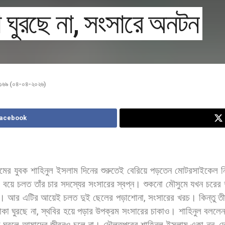
ঘুরছে না, সংসারে অনটন
া ১৬৯ (০৪-০৪-২০২৬)
Facebook
ামের
যুবক
শাহিনুল
ইসলাম
দিনের
শুরুতেই
বেরিয়ে
পড়তেন
মোটরসাইকেল
ন
,
বয়ে
চলত
তাঁর
চার
সদস্যের
সংসারের
স্বপ্ন।
শুকনো
মৌসুমে
যখন
চরের
া।
আর
এটির
আয়েই
চলত
দুই
ছেলের
পড়াশোনা
,
সংসারের
খরচ।
কিন্তু
তী
াকা
ঘুরছে
না
,
স্থবির
হয়ে
পড়ার
উপক্রম
সংসারের
চাকাও।
শাহিনুল
বললে
া
ঘুরলে
আমাদের
জীবনও
চলে
না।
দৌলতপুরের
শাহিনুল
ইসলাম
একা
নন
দ