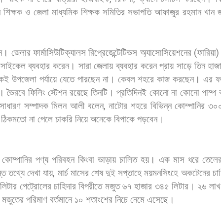
ন
শিক্ষক
ও
জেলা
মাধ্যমিক
শিক্ষক
সমিতির
সভাপতি
আফাজুর
রহমান
খান
জ
েন। জেলার
ফার্মাসিউটিক্যালস
রিপ্রেজেন্টেটিভস
অ্যাসোসিয়েশনের
(
ফারিয়া
রসাইকেল
ব্যবহার
করেন।
সারা
জেলায়
ব্যবহার
করেন
প্রায়
সাড়ে
তিন
হাজ
কেই
উপজেলা
পর্যায়ে
যেতে
পারছেন
না।
কেবল
শহরে
কাজ
করছেন।
এর
ফ
।
ভৈরবে
ফিলিং
স্টেশন
রয়েছে
তিনটি।
প্রতিদিনই
কোনো
না
কোনো
পাম্প
সাধারণ
সম্পাদক
মিলন
আলী
বলেন
,
নাটোর
শহরে
বিভিন্ন
কোম্পানির
৩০
ঠিকমতো
না
পেলে
চাকরি
নিয়ে
অনেকে
বিপাকে
পড়বেন।
কোম্পানির
পণ্য
পরিবহন
কিংবা
ভাড়ায়
চালিত
হয়।
এক
মাস
ধরে
তেলে
্ত
তথ্যে
দেখা
যায়
,
মার্চ
মাসের
শেষ
দুই
সপ্তাহে
ময়মনসিংহে
অকটেনের
চা
লিটার
পেট্রোলের
চাহিদার
বিপরীতে
মজুত
৬৭
হাজার
৩৪৫
লিটার।
২৬
লাখ
মজুতের
পরিমাণ
বর্তমানে
১০
শতাংশের
নিচে
নেমে
এসেছে।