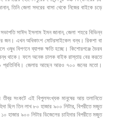
ানান
,
তিনি
জেলা
সদরের
বাসা
থেকে
নিজের
বাইকে
চড়ে
)
সভাপতি
সাঈদ
ইসলাম
ইমন
জানান
,
জেলা
শহরে
বিভিন্ন
ার
জন।
এখন
অধিকাংশ
মোটরসাইকেল
বন্ধ।
রিকশা
বা
লে
ওষুধ
বিপণনে
ব্যাপক
ক্ষতি
হচ্ছে।
কিশোরগঞ্জে
ভৈরব
বন্ধ
থাকে।
ফলে
অনেক
চালক
বাইক
রাস্তায়
বের
করতে
০
প্রতিনিধি।
জেলায়
আছেন
আরও
৭০০
জনের
মতো।
র
তীব্র
সংকটে
এই
বিপুলসংখ্যক
মানুষের
আয়
তলানিতে
হিদা
ছিল
তিন
লাখ
৮০
হাজার
৯০০
লিটার
,
বিপরীতে
মজুত
১০
হাজার
৯০০
লিটার
ডিজেলের
চাহিদার
বিপরীতে
মজুত