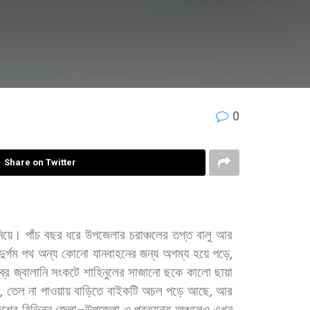
0
Share on Twitter
িয়ে।
পাঁচ
বছর
ধরে
উপজেলার
চরাঞ্চলের
তপ্ত
বালু
আর
দুর্গম
পথ
অন্য
কোনো
যানবাহনের
জন্য
অগম্য
হয়ে
পড়ে
,
ব্র
জ্বালানি
সংকটে
শাহিনুলের
সাজানো
ছকে
কালো
ছায়া
ন
,
তেল
না
পাওয়ায়
বাড়িতে
বাইকটি
অচল
পড়ে
আছে
,
আর
েশের
বিভিন্ন
জেলা
উপজেলা
ও
প্রত্যন্ত
অঞ্চলেও
এখন