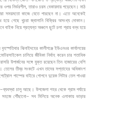
–
ের
ওপর
নির্ভরশীল
,
তারাও
চরম
বেকায়দায়
পড়েছেন।
মাঠ
ীরা
সময়মতো
কাজে
যেতে
পারছেন
না।
এতে
অনেকেই
ধ
হয়ে
গেছে
খুচরা
জ্বালানি
বিক্রির
অসংখ্য
দোকান।
ানে
বাইক
নিয়ে
প্রত্যন্ত
অঞ্চলে
ছুটে
চলা
প্রায়
বন্ধ
হয়ে
ল
বৃহস্পতিবার
ঝিনাইদহের
কালীগঞ্জে
ইউএনওর
কার্যালয়ের
মোটরসাইকেল
চালিয়ে
জীবিকা
নির্বাহ
করেন
চার
শতাধিক
রাসরি
উপার্জনের
সঙ্গে
যুক্ত
রয়েছেন
তিন
হাজারের
বেশি
।
তেলের
তীব্র
সংকটে
এখন
তাদের
সপ্তাহের
অধিকাংশ
পেট্রোল
পাম্পের
বাইরে
গোপনে
দুয়েক
লিটার
তেল
পাওয়া
ন
–
ব্যবস্থা
চালু
আছে।
উপজেলা
শহর
থেকে
গ্রাম
পর্যায়ে
সহজে
পৌঁছানো
–
সব
মিলিয়ে
অনেক
এলাকায়
ভাড়ার