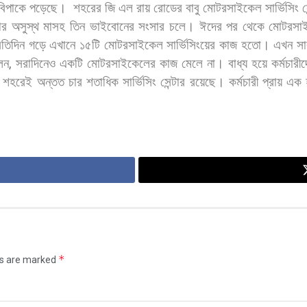
বিপাকে
পড়েছে।
শহরের
জি
এল
রায়
রোডের
বাবু
মোটরসাইকেল
সার্ভিসিং
স
ার
অসুস্থ
মাসহ
তিন
ভাইবোনের
সংসার
চলে।
ঈদের
পর
থেকে
মোটরসা
রতিদিন
গড়ে
এখানে
১৫টি
মোটরসাইকেল
সার্ভিসিংয়ের
কাজ
হতো।
এখন
সা
েন
,
সরাদিনেও
একটি
মোটরসাইকেলের
কাজ
মেলে
না।
বাধ্য
হয়ে
কর্মচারী
,
শহরেই
অন্তত
চার
শতাধিক
সার্ভিসিং
সেন্টার
রয়েছে।
কর্মচারী
প্রায়
এক
*
ds are marked