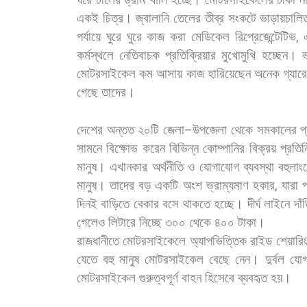
একই
চিত্র।
জ্বালানি
তেলের
তীব্র
সংকটে
ভাড়ায়চালি
পর্যায়ে
ঘুরে
ঘুরে
কাজ
করা
মেডিকেল
রিপ্রেজেন্টেটিভ
,
কর্মস্থলে
নেতিবাচক
প্রতিক্রিয়ার
মুখোমুখি
হচ্ছেন।
মোটরসাইকেল
কম
আসায়
কাজ
হারিয়েছেন
অনেক
গ্যার
গেছে
তাদের।
দেশের
অন্তত
২০টি
জেলা
–
উপজেলা
থেকে
সমকালের
প
সামনে
বিক্ষোভ
করেন
বিভিন্ন
কোম্পানির
বিক্রয়
প্রতিন
মানুষ।
এখানকার
অর্থনীতি
ও
যোগাযোগ
ব্যবস্থা
বহুলাং
মানুষ।
তাদের
বড়
একটি
অংশ
ভ্রাম্যমাণ
হকার
,
যারা
প
দিনই
বাড়িতে
বেকার
বসে
থাকতে
হচ্ছে।
দীর্ঘ
লাইনে
দাঁ
গেলেও
লিটারে
নিচ্ছে
৩০০
থেকে
৪০০
টাকা।
রাজধানীতে
মোটরসাইকেলে
অ্যাপভিত্তিক
রাইড
শেয়ারি
যেতে
বহু
মানুষ
মোটরসাইকেল
বেছে
নেন।
দুর্বল
যোগ
মোটরসাইকেল
গুরুত্বপূর্ণ
বাহন
হিসেবে
ব্যবহৃত
হয়।