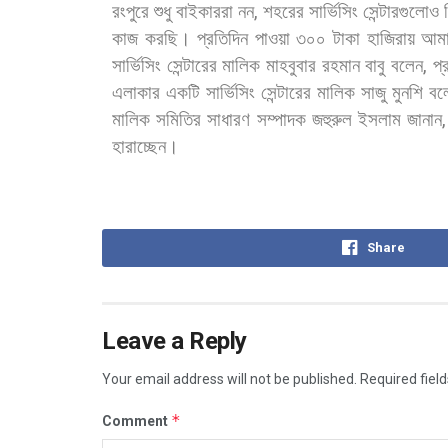
রংপুরে
শুধু
বাইকাররা
নন
,
শহরের
সার্ভিসিং
সেন্টারগুলোও
কাজ
করছি।
প্রতিদিন
পাওয়া
৩০০
টাকা
হাজিরায়
আম
সার্ভিসিং
সেন্টারের
মালিক
মাহবুবার
রহমান
বাবু
বলেন
,
প্
এলাকার
একটি
সার্ভিসিং
সেন্টারের
মালিক
সাজু
মুনশি
বল
মালিক
সমিতির
সাধারণ
সম্পাদক
জহুরুল
ইসলাম
জানান
হারাচ্ছেন।
Share
Leave a Reply
Your email address will not be published.
Required fiel
*
Comment