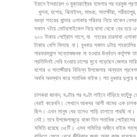
ইরানে
ইসরায়েল
ও
যুক্তরাষ্ট্রের
হামলার
পর
হরমুজ
প্রণ
খুলনা
,
যশোর
,
ঝিনাইদহ
,
মাগুরা
,
সাতক্ষীরা
,
শরীয়তপুর
বগুড়া
শহরের
খান্দার
এলাকায়
পরিবার
নিয়ে
থাকেন
বেসর
সকাল
৭টায়
মোটরসাইকেল
নিয়ে
বাসা
থেকে
বের
হয়ে
এ
২০০
টাকার
পেট্রোল
লাগে
,
যা
শহরের
চারমাথা
এলাকা
টাকার
বেশি
মিলছে
না।
বুধবার
সকাল
৯টায়
শহরতলির
পারফরম্যান্স
সন্তোষজনক
না
হওয়ায়
ঊর্ধ্বতন
কর্তৃপক্ষ
ত
প্রতিদিনই
দেরি
হওয়ায়
চাপের
মুখে
পড়েছেন
জেলার
সারি
যশোর
ও
সাতক্ষীরার
বিভিন্ন
উপজেলার
অন্যতম
প্রবেশ
অবধি
অবস্থান
করে
শতাধিক
বাইক।
গত
বুধবার
দুপুরে
ব
চালকরা
জানান
,
ঘণ্টার
পর
ঘণ্টা
লাইনে
দাঁড়িয়ে
যতটুকু
ত
বেরই
করেননি। সেখানে
আকবর
আলী
নামের
এক
চালক
ছিল।
এখন
মানুষ
বের
হলেও
গাড়ি
চালাতে
পারছি
না।
নেই।
তবে
উপজেলাজুড়ে
থাকা
তিন
শতাধিক
পেট্রোলের
সমিতি
রয়েছে
৩৫টি।
এসব
সমিতির
অধীনে
বাইক
সহস্
বাড়িতে
ফেলে
রেখে
জীবিকার
জন্য
অন্য
কাজ
ধরেছেন