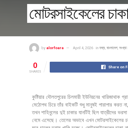
মোটরসাইকেলের চাকা 
by
alorfoara
April 4, 2026
in
তথ্য
,
বাংলাদেশ
,
সংখ্য
0
Share on 
SHARES
কুষ্টিয়ার
দৌলতপুরের
চিলমারী
ইউনিয়নের
খারিজাথাক
গ্র
মেঠোপথ
চিরে
তাঁর
বাইকটি
শুধু
মানুষই
পারাপার
করত
না
তখন
শাহিনুলের
দুই
চাকার
যানটিই
ছিল
যাত্রীদের
ভরস
নেমে
এসেছে।
তেলের
অভাবে
এখন
মোটরসাইকেলের
চ
ঘরে
চালের
ড্রাম
খালি
হচ্ছে।
মোটরসাইকেলের
চাকা
ন