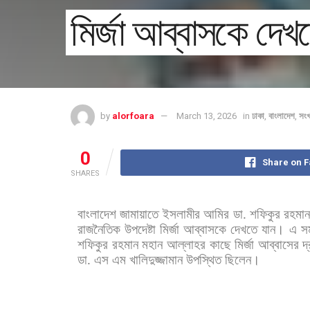
মির্জা আব্বাসকে দে
by
alorfoara
March 13, 2026
in
ঢাকা
,
বাংলাদেশ
,
সং
0
Share on 
SHARES
বাংলাদেশ
জামায়াতে
ইসলামীর
আমির
ডা
.
শফিকুর
রহমা
রাজনৈতিক
উপদেষ্টা
মির্জা
আব্বাসকে
দেখতে
যান।
এ
স
শফিকুর
রহমান
মহান
আল্লাহর
কাছে
মির্জা
আব্বাসের
দ
ডা
.
এস
এম
খালিদুজ্জামান
উপস্থিত
ছিলেন।