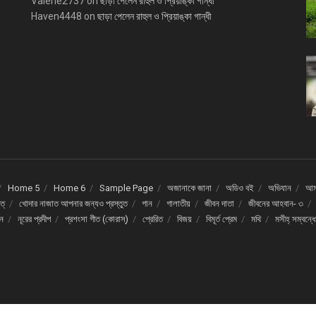
Valerie2737
on
ছাড়া পেলেন রাহুল ও প্রিয়াঙ্কা গান্ধী
Haven4448
on
ছাড়া পেলেন রাহুল ও প্রিয়াঙ্কা গান্ধী
Home 5
Home 6
Sample Page
অজানাকে জানা
অডিও বই
অভিযান
আমর
ত্
খোদার নাজাত আপনার জন্যও প্রস্তুত
গান
গালাতীয়
জীবন দাতা
জীবনের আহবান- ৩
দন
নূরের প্রদীপ
প্রশংসা গীত (কোরাস্)
প্রেরিত
বিজয়
বিমূর্ত প্রেম
মথি
মসীহ্ সম্বন্ধ