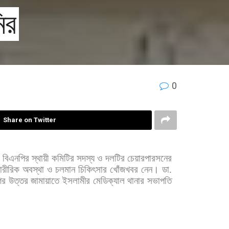
ির
0
Share on Twitter
বিএনপির
স্থায়ী
কমিটির
সদস্য
ও
দলটির
চেয়ারপারসনের
ারীরিক
অবস্থা
ও
চলমান
চিকিৎসার
খোঁজখবর
নেন। ডা
.
গর
উত্তর
জামায়াতে
ইসলামীর
মেডিক্যাল
থানার
সভাপতি