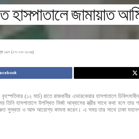
খতে হাসপাতালে জামায়াত আম
খ্যা ১৬৭ (০৭-০৩-২০২৬)
Facebook
ন
বৃহস্পতিবার
(
১২
মার্চ
)
রাতে
রাজধানীর
এভারকেয়ার
হাসপাতালে
চিকিৎসাধীন
ময়
তিনি
হাসপাতালে
উপস্থিত
মির্জা
আব্বাসের
স্ত্রীর
সাথে
কথা
বলে
তার
শ
্রুত
সুস্থতা
ও
আশু
আরোগ্য
কামনা
করেন। এ
সময়
তার
সাথে
ঢাকা
মহান