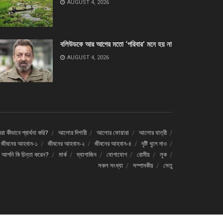
AUGUST 4, 2026
বলিউডকে আর আগের মতো ‘পরিবার’ মনে হয় না
AUGUST 4, 2026
া কীভাবে প্রার্থনা করি?
আলোর দিশারী
আলোর ফোয়ারা
আলোর যাত্রী
জীবনের আহবান-১
জীবনের আহবান-২
জীবনের আহবান-৪
দৃষ্টি খুলে দাও
ে আপনি কি চিন্তা করেন?
মার্ক
ম্যাগাজিন
যোগাযোগ
রোমীয়
লূক
সকল সংখ্যা
সম্পাদকীয়
সেতু