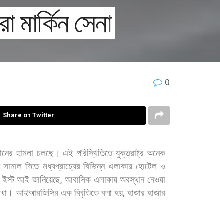
ো মার্কিন সেনা
0
Share on Twitter
ানের
হামলা
চলছে।
এই
পরিস্থিতিতে
যুক্তরাষ্ট্র
অনেক
সামাল
দিতে
মধ্যপ্রাচ্যের
বিভিন্ন
এলাকায়
হোটেল
ও
ইস্ট
আই
জানিয়েছে
,
আবাসিক
এলাকায়
অবস্থান
নেওয়া
াখা। আইআরজিসির
এক
বিবৃতিতে
বলা
হয়
,
হাজার
হাজার