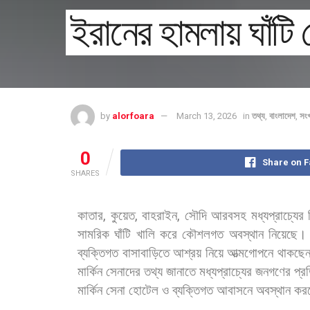
ইরানের হামলায় ঘাঁটি 
by
alorfoara
March 13, 2026
in
তথ্য
,
বাংলাদেশ
,
সং
0
Share on 
SHARES
কাতার
,
কুয়েত
,
বাহরাইন
,
সৌদি
আরবসহ
মধ্যপ্রাচ্যের
সামরিক
ঘাঁটি
খালি
করে
কৌশলগত
অবস্থান
নিয়েছে।
ব্যক্তিগত
বাসাবাড়িতে
আশ্রয়
নিয়ে
আত্মগোপনে
থাকছে
মার্কিন
সেনাদের
তথ্য
জানাতে
মধ্যপ্রাচ্যের
জনগণের
প্র
মার্কিন
সেনা
হোটেল
ও
ব্যক্তিগত
আবাসনে
অবস্থান
কর