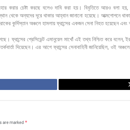
বহার
করার
চেষ্টা
করছে
বলেও
দাবি
করা
হয়। বিবৃতিতে
আরও
বলা
হয়
্থান
থেকে
অন্যদের
দূরে
থাকার
আহ্বান
জানানো
হয়েছে।
আত্মগোপনে
থাকা
রাকের
কুর্দিস্তান
অঞ্চলে
হামলায়
ফ্রান্সের
একজন
সেনা
নিহত
হয়েছেন
এবং
েছে। ফ্রান্সের
প্রেসিডেন্ট
এমানুয়েল
মাখোঁ
এই
তথ্য
নিশ্চিত
করে
বলেন
,
ই
তর্কবার্তা
দিয়েছেন। এর
আগে
ফ্রান্সের
সেনাবাহিনী
জানিয়েছিল
,
ওই
অঞ্চলে
*
ds are marked