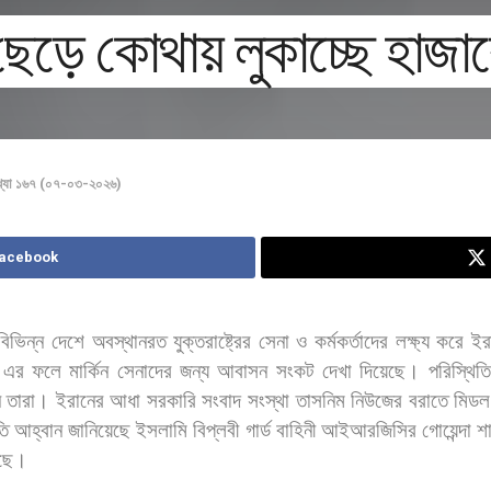
ছেড়ে কোথায় লুকাচ্ছে হাজার
খ্যা ১৬৭ (০৭-০৩-২০২৬)
Facebook
বিভিন্ন
দেশে
অবস্থানরত
যুক্তরাষ্ট্রের
সেনা
ও
কর্মকর্তাদের
লক্ষ্য
করে
ইর
 এর
ফলে
মার্কিন
সেনাদের
জন্য
আবাসন
সংকট
দেখা
দিয়েছে।
পরিস্থিতি
ন
তারা। ইরানের
আধা
সরকারি
সংবাদ
সংস্থা
তাসনিম
নিউজের
বরাতে
মিডল
তি
আহ্বান
জানিয়েছে
ইসলামি
বিপ্লবী
গার্ড
বাহিনী
আইআরজিসির
গোয়েন্দা
শ
ছে।