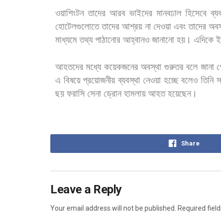
ওয়াশিংটন
তাদের
আরব
ভাইদের
মানবঢাল
হিসেবে
ব্য
হোটেলগুলোতে
তাদের
আশ্রয়
না
দেওয়া
এবং
তাদের
অবস
মাধ্যমে
তথ্য
পাঠানোর
আহ্বানও
জানানো
হয়। এদিকে
ই
আহতদের
মধ্যে
কয়েকজনের
অবস্থা
গুরুতর
বলে
জানা
গ
এ
বিষয়ে
প্রয়োজনীয়
ব্যবস্থা
নেওয়া
হচ্ছে
বলেও
তিনি
স
ছয়
ফরাসি
সেনা
ড্রোন
হামলায়
আহত
হয়েছেন।
Share
Leave a Reply
Your email address will not be published.
Required fiel