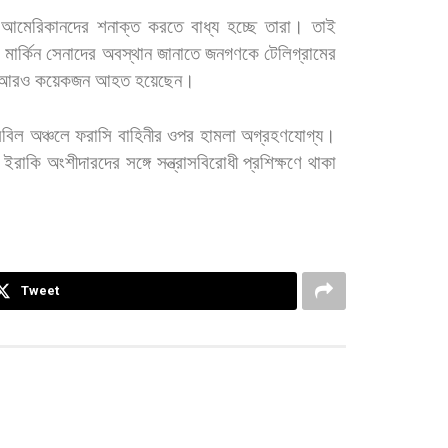
,
আমেরিকানদের
শনাক্ত
করতে
বাধ্য
হচ্ছে
তারা।
তাই
মার্কিন
সেনাদের
অবস্থান
জানাতে
জনগণকে
টেলিগ্রামের
আরও
কয়েকজন
আহত
হয়েছেন।
রবিল
অঞ্চলে
ফরাসি
বাহিনীর
ওপর
হামলা
অগ্রহণযোগ্য।
ইরাকি
অংশীদারদের
সঙ্গে
সন্ত্রাসবিরোধী
প্রশিক্ষণে
থাকা
Tweet