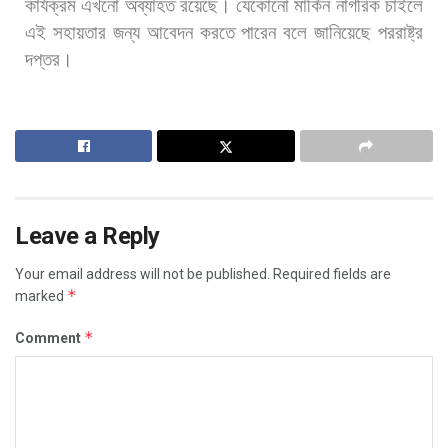
কার্যক্রম
এখনো
অব্যাহত
রয়েছে।
যেকোনো
মার্কিন
নাগরিক
চাইলে
এই
সহায়তার
জন্য
আবেদন
করতে
পারেন
বলে
জানিয়েছে
পররাষ্ট্র
দপ্তর।
Leave a Reply
Your email address will not be published.
Required fields are
*
marked
*
Comment