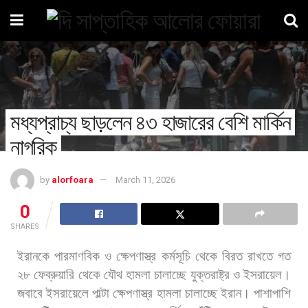
মধ্যপ্রাচ্য ছাড়লেন ৪৩ হাজারের বেশি মার্কিন
নাগরিক
by
alorfoara
March 11, 2026
0
SHARES
ইরানকে
পারমাণবিক
ও
ক্ষেপণাস্ত্র
কর্মসূচি
থেকে
বিরত
রাখতে
গত
২৮
ফেব্রুয়ারি
থেকে
যৌথ
হামলা
চালাচ্ছে
যুক্তরাষ্ট্র
ও
ইসরায়েল।
জবাবে
ইসরায়েলে
পাল্টা
ক্ষেপণাস্ত্র
হামলা
চালাচ্ছে
ইরান।
পাশাপাশি