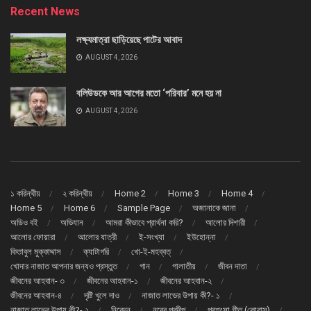
Recent News
লক্ষ্যমাত্রা ছাড়িয়েছে পাটের আবাদ
AUGUST 4, 2026
বলিউডকে আর আগের মতো ‘পরিবার’ মনে হয় না
AUGUST 4, 2026
১ করিন্থীয়
২ করিন্থীয়
Home 2
Home 3
Home 4
Home 5
Home 6
Sample Page
অজানাকে জানা
অডিও বই
অভিযান
আমরা কীভাবে প্রার্থনা করি?
আলোর দিশারী
আলোর ফোয়ারা
আলোর যাত্রী
ই-সংখ্যা
ইউহোন্না
কিতাবুল মুক্কাদ্দাস
ক্যাটাগরি
খো-ই-মহব্বত্
খোদার নাজাত আপনার জন্যও প্রস্তুত
গান
গালাতীয়
জীবন দাতা
জীবনের আহবান- ৩
জীবনের আহবান-১
জীবনের আহবান-২
জীবনের আহবান-৪
দৃষ্টি খুলে দাও
নাজাত লাভের উপায় কী?- ১
নাজাত লাভের উপায় কী?- ২
নিবেদন
নূরের প্রদীপ
প্রশংসা গীত (কোরাস্)