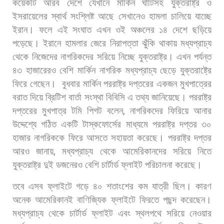
কয়েকটি
আরব
দেশে
যেখানে
মার্কিন
ঘাঁটিসহ
যুক্তরাষ্ট্র
ও
ইসরায়েলের
স্বার্থ
সংশ্লিষ্ট
আছে
সেখানেও
হামলা
চালিয়ে
যাচ্ছে
ইরান।
ফলে
এই
সংঘাত
এখন
ওই
অঞ্চলের
১৪
দেশে
ছড়িয়ে
পড়েছে। ইরানে
হামলার
জেরে
নিরাপত্তা
ঝুঁকি
থাকায়
মধ্যপ্রাচ্য
থেকে
নিজেদের
নাগরিকদের
সরিয়ে
নিচ্ছে
যুক্তরাষ্ট্র।
এখন
পর্যন্ত
৪৩
হাজারেরও
বেশি
মার্কিন
নাগরিক
মধ্যপ্রাচ্য
ছেড়ে
যুক্তরাষ্ট্রে
ফিরে
গেছেন।
বুধবার
মার্কিন
পররাষ্ট্র
দপ্তরের
একজন
মুখপাত্রের
বরাত
দিয়ে
ব্রিটিশ
বার্তা
সংস্থা
বিবিসি
এ
তথ্য
জানিয়েছে। পররাষ্ট্র
দপ্তরের
মুখপাত্র
টমি
পিগট
বলেন
,
নাগরিকদের
ফিরিয়ে
আনার
উদ্দেশ্যে
গঠিত
একটি
টাস্কফোর্সের
মাধ্যমে
পররাষ্ট্র
দপ্তর
৩০
হাজার
নাগরিককে
ফিরে
আসতে
সহায়তা
করেছে। পররাষ্ট্র
দপ্তর
আরও
জানায়
,
মধ্যপ্রাচ্য
থেকে
আমেরিকানদের
সরিয়ে
নিতে
যুক্তরাষ্ট্র
দুই
ডজনেরও
বেশি
চার্টার্ড
ফ্লাইট
পরিচালনা
করেছে।
তবে
এসব
ফ্লাইটে
গড়ে
৪০
শতাংশের
কম
যাত্রী
ছিল।
কারণ
অনেক
আমেরিকানই
বাণিজ্যিক
ফ্লাইটে
ফিরতে
পছন্দ
করেছেন।
মধ্যপ্রাচ্য
থেকে
চার্টার্ড
ফ্লাইট
এবং
স্থলপথে
সরিয়ে
নেওয়ার