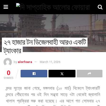
২৭ হাজার টন ডিজেলবাহী আরও একটি
ট্যাংকার
by
alorfoara
March 11, 2026
0
SHARES
বন্দর
সূত্রে
জানা
গেছে
,
মঙ্গলবার
(
১০
মার্চ
)
বিকেলে
ট্যাংকারটি
বন্দরে
পৌঁছানোর
পর
ওই
দিন
সন্ধ্যা
সাড়ে
৭টা
থেকেই
জ্বালানি
খালাস
প্রক্রিয়া
শুরু
করা
হয়েছে।
এর
আগে
গত
সোমবার
২৭