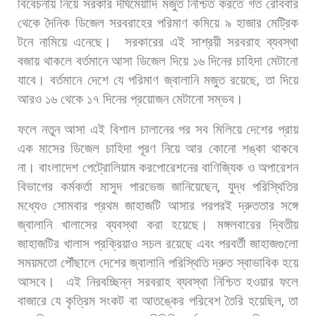
বিবেচনায়
নিয়ে
সরকার
দীর্ঘমেয়াদি
মজুত
নিশ্চিত
করতে
গত
রোববার
থেকে
দৈনিক
ডিজেল
সরবরাহের
পরিমাণ
কমিয়ে
৯
হাজার
মেট্রিক
টনে
নামিয়ে
এনেছে।
সরকারের
এই
সাশ্রয়ী
সরবরাহ
ব্যবস্থা
বজায়
থাকলে
বর্তমানে
আসা
ডিজেল
দিয়ে
১৬
দিনের
চাহিদা
মেটানো
যাবে।
বর্তমানে
দেশে
যে
পরিমাণ
জ্বালানি
মজুত
রয়েছে
,
তা
দিয়ে
আরও
১৬
থেকে
১৭
দিনের
প্রয়োজন
মেটানো
সম্ভব।
ফলে
নতুন
আসা
এই
বিশাল
চালানের
পর
সব
মিলিয়ে
দেশের
প্রায়
এক
মাসের
ডিজেল
চাহিদা
পূরণ
নিয়ে
আর
কোনো
শঙ্কা
থাকবে
না। বাংলাদেশ
পেট্রোলিয়াম
করপোরেশনের
বাণিজ্যিক
ও
অপারেশন
বিভাগের
কর্মকর্তা
মাসুদ
পারভেজ
জানিয়েছেন
,
যুদ্ধ
পরিস্থিতির
মধ্যেও
সোমবার
প্রথম
জাহাজটি
আসার
পরপরই
দ্রুততার
সঙ্গে
জ্বালানি
খালাসের
ব্যবস্থা
করা
হয়েছে।
মঙ্গলবারের
দ্বিতীয়
জাহাজটির
খালাস
প্রক্রিয়াও
সচল
রয়েছে
এবং
পরবর্তী
জাহাজগুলো
সময়মতো
পৌঁছালে
দেশের
জ্বালানি
পরিস্থিতি
দ্রুত
স্বাভাবিক
হয়ে
আসবে।
এই
নিরবচ্ছিন্ন
সরবরাহ
ব্যবস্থা
নিশ্চিত
হওয়ার
ফলে
বাজারে
যে
কৃত্রিম
সংকট
বা
আতঙ্কের
পরিবেশ
তৈরি
হয়েছিল
,
তা