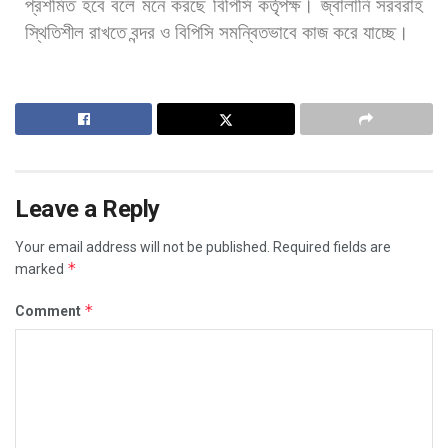
প্রশমিত
হবে
বলে
মনে
করছে
বিপিসি
কর্তৃপক্ষ।
জ্বালানি
সরবরাহ
স্থিতিশীল
রাখতে
বন্দর
ও
বিপিসি
সমন্বিতভাবে
কাজ
করে
যাচ্ছে।
Leave a Reply
Your email address will not be published.
Required fields are
*
marked
*
Comment