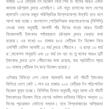
হাজার
২০৪
মেট্রিক
টন
ডিজেল
নিয়ে
শিউ
চি
নামের
আরও
একটি
জাহাজ
চট্টগ্রাম
বন্দরে
এসেছিল।
এই
নতুন
চালানের
ফলে
দেশের
জ্বালানি
তেলের
মজুত
পরিস্থিতির
উল্লেখযোগ্য
উন্নতি
হবে
বলে
আশা
করা
হচ্ছে। বাংলাদেশ
পেট্রোলিয়াম
করপোরেশনের
(
বিপিসি
)
দেওয়া
তথ্য
অনুযায়ী
,
আগামী
পাঁচ
দিনের
মধ্যে
আরও
তিনটি
ডিজেলবাহী
ট্যাংকার
পর্যায়ক্রমে
চট্টগ্রাম
বন্দরে
ভেড়ার
কথা
রয়েছে।
এর
মধ্যে
৩০
হাজার
৪৮৪
মেট্রিক
টন
ডিজেল
নিয়ে
এসপিটি
থেমিস
আগামী
১২
মার্চ
বন্দরে
পৌঁছাবে।
এ
ছাড়া
১৩
মার্চ
র
্যাফেলস
সামুরাই
এবং
১৫
মার্চ
চাং
হাং
হং
তু
নামের
আরও
দুটি
ট্যাংকার
বন্দরে
এসে
পৌঁছানোর
কথা
রয়েছে
,
যার
প্রতিটিতে
প্রায়
৩০
হাজার
মেট্রিক
টন
করে
ডিজেল
রয়েছে।
এশিয়ায়
বিভিন্ন
দেশ
থেকে
আমদানি
করা
এই
পাঁচটি
ট্যাংকার
মিলিয়ে
দেশে
মোট
১
লাখ
৪৪
হাজার
২০৫
মেট্রিক
টন
পরিশোধিত
ডিজেল
যুক্ত
হচ্ছে। বিপিসির
হিসাব
অনুযায়ী
,
নতুন
আসা
এই
পাঁচটি
ট্যাংকারের
ডিজেল
দিয়ে
দেশের
বর্তমান
চাহিদার
নিরিখে
অন্তত
১২
দিনের
প্রয়োজন
মেটানো
সম্ভব।
তবে
বিশ্ববাজারের
অস্থিরতা