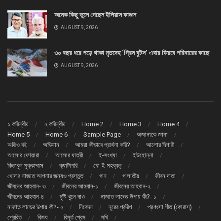
অনেক কিছু ভুলে গেছেন ইলিয়াস কাঞ্চন
AUGUST 9, 2026
৩০ বছর ধরে পড়ে থাকা মৃতদেহ ‘গ্রিন বুটস’ এবার ফিরবে পরিবারের কাছে
AUGUST 9, 2026
১ করিন্থীয়
২ করিন্থীয়
Home 2
Home 3
Home 4
Home 5
Home 6
Sample Page
অজানাকে জানা
অডিও বই
অভিযান
আমরা কীভাবে প্রার্থনা করি?
আলোর দিশারী
আলোর ফোয়ারা
আলোর যাত্রী
ই-সংখ্যা
ইউহোন্না
কিতাবুল মুক্কাদ্দাস
ক্যাটাগরি
খো-ই-মহব্বত্
খোদার নাজাত আপনার জন্যও প্রস্তুত
গান
গালাতীয়
জীবন দাতা
জীবনের আহবান- ৩
জীবনের আহবান-১
জীবনের আহবান-২
জীবনের আহবান-৪
দৃষ্টি খুলে দাও
নাজাত লাভের উপায় কী?- ১
নাজাত লাভের উপায় কী?- ২
নিবেদন
নূরের প্রদীপ
প্রশংসা গীত (কোরাস্)
প্রেরিত
বিজয়
বিমূর্ত প্রেম
মথি