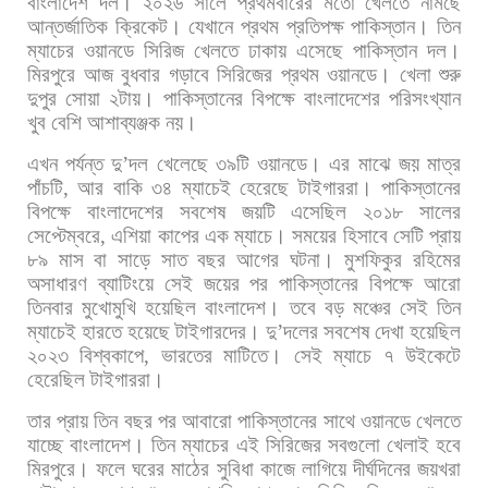
বাংলাদেশ
দল।
২০২৬
সালে
প্রথমবারের
মতো
খেলতে
নামছে
আন্তর্জাতিক
ক্রিকেট।
যেখানে
প্রথম
প্রতিপক্ষ
পাকিস্তান। তিন
ম্যাচের
ওয়ানডে
সিরিজ
খেলতে
ঢাকায়
এসেছে
পাকিস্তান
দল।
মিরপুরে
আজ
বুধবার
গড়াবে
সিরিজের
প্রথম
ওয়ানডে।
খেলা
শুরু
দুপুর
সোয়া
২টায়। পাকিস্তানের
বিপক্ষে
বাংলাদেশের
পরিসংখ্যান
খুব
বেশি
আশাব্যঞ্জক
নয়।
এখন
পর্যন্ত
দু
’
দল
খেলেছে
৩৯টি
ওয়ানডে।
এর
মাঝে
জয়
মাত্র
পাঁচটি
,
আর
বাকি
৩৪
ম্যাচেই
হেরেছে
টাইগাররা। পাকিস্তানের
বিপক্ষে
বাংলাদেশের
সবশেষ
জয়টি
এসেছিল
২০১৮
সালের
সেপ্টেম্বরে
,
এশিয়া
কাপের
এক
ম্যাচে।
সময়ের
হিসাবে
সেটি
প্রায়
৮৯
মাস
বা
সাড়ে
সাত
বছর
আগের
ঘটনা। মুশফিকুর
রহিমের
অসাধারণ
ব্যাটিংয়ে
সেই
জয়ের
পর
পাকিস্তানের
বিপক্ষে
আরো
তিনবার
মুখোমুখি
হয়েছিল
বাংলাদেশ।
তবে
বড়
মঞ্চের
সেই
তিন
ম্যাচেই
হারতে
হয়েছে
টাইগারদের। দু
’
দলের
সবশেষ
দেখা
হয়েছিল
২০২৩
বিশ্বকাপে
,
ভারতের
মাটিতে।
সেই
ম্যাচে
৭
উইকেটে
হেরেছিল
টাইগাররা।
তার
প্রায়
তিন
বছর
পর
আবারো
পাকিস্তানের
সাথে
ওয়ানডে
খেলতে
যাচ্ছে
বাংলাদেশ। তিন
ম্যাচের
এই
সিরিজের
সবগুলো
খেলাই
হবে
মিরপুরে।
ফলে
ঘরের
মাঠের
সুবিধা
কাজে
লাগিয়ে
দীর্ঘদিনের
জয়খরা