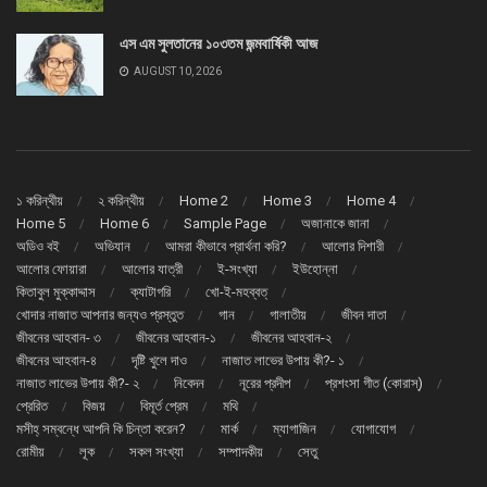
এস এম সুলতানের ১০৩তম জন্মবার্ষিকী আজ
AUGUST 10, 2026
১ করিন্থীয়
২ করিন্থীয়
Home 2
Home 3
Home 4
Home 5
Home 6
Sample Page
অজানাকে জানা
অডিও বই
অভিযান
আমরা কীভাবে প্রার্থনা করি?
আলোর দিশারী
আলোর ফোয়ারা
আলোর যাত্রী
ই-সংখ্যা
ইউহোন্না
কিতাবুল মুক্কাদ্দাস
ক্যাটাগরি
খো-ই-মহব্বত্
খোদার নাজাত আপনার জন্যও প্রস্তুত
গান
গালাতীয়
জীবন দাতা
জীবনের আহবান- ৩
জীবনের আহবান-১
জীবনের আহবান-২
জীবনের আহবান-৪
দৃষ্টি খুলে দাও
নাজাত লাভের উপায় কী?- ১
নাজাত লাভের উপায় কী?- ২
নিবেদন
নূরের প্রদীপ
প্রশংসা গীত (কোরাস্)
প্রেরিত
বিজয়
বিমূর্ত প্রেম
মথি
মসীহ্ সম্বন্ধে আপনি কি চিন্তা করেন?
মার্ক
ম্যাগাজিন
যোগাযোগ
রোমীয়
লূক
সকল সংখ্যা
সম্পাদকীয়
সেতু