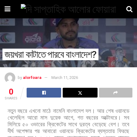
জয়খরা কাটাতে পারবে বাংলাদেশ?
by
alorfoara
March 11, 2026
0
SHARES
নতুন
বছরে
এখনো
মাঠে
নামেনি
বাংলাদেশ
দল।
আর
শেষ
ওয়ানডে
খেলেছিল
আরো
মাস
দুয়েক
আগে
,
গত
বছরের
অক্টোবরে।
সব
মিলিয়ে
৫০
ওভারের
ক্রিকেটের
সাথে
দুরত্ব
বেড়েছে
বেশ।
তবে
দীর্ঘ
অপেক্ষার
পর
আবারো
ওয়ানডে
ক্রিকেটের
ব্যস্ততায়
ফিরছে