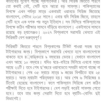
কাটানোর
সুযোগ
পাচ্ছে
স্বাগতিকরা। আর
সিরিজ
জিততে
পারলে
তো
কথাই
নেই
,
সেটি
হবে
আরো
বড়
সাফল্য।
পাকিস্তানের
বিপক্ষে
এখন
পর্যন্ত
মাত্র
একবারই
ওয়ানডে
সিরিজ
জিতেছে
বাংলাদেশ
,
সেটাও
২০১৫
সালে। এবার
যদি
সিরিজ
জিতে
,
তাহলে
সেটি
হবে
এক
দশক
পর
নতুন
ইতিহাস।
সব
মিলিয়ে
পাকিস্তানের
বিপক্ষে
কঠিন
পরীক্ষার
সামনে
দাঁড়িয়ে
বাংলাদেশ। একইসাথে
সামনে
রয়েছে
বড়
চ্যালেঞ্জও।
২০২৭
বিশ্বকাপে
সরাসরি
খেলতে
এই
সিরিজটি
বেশ
গুরুত্বপূর্ণ।
সিরিজটি
জিততে
পারলে
বিশ্বকাপের
টিকিট
পাওয়া
সহজ
হবে
টাইগারদের
জন্য। বিশ্বকাপে
সরাসরি
খেলতে
হলে
বাংলাদেশকে
থাকতে
হবে
র
্যাঙ্কিংয়ে
৯
নম্বরের
ভেতর।
যেখানে
বাংলাদেশ
এখন
আছে
১০
নম্বরে।
যদিও
ঘরে
–
বাইরে
মিলিয়ে
এখনো
ম্যাচ
আছে
২২টি। তবে
শেষ
দু
’
বছরে
ওয়ানডেতে
সময়টা
ভালো
যাচ্ছে
না
টাইগারদের।
শেষ
৩৫
ম্যাচে
মাত্র
৯
জয়ের
বিপরীতে
হার
২৫
ম্যাচে।
অন্য
ম্যাচটা
পরিত্যক্ত
হয়।
আর
শেষ
৬
সিরিজের
৪
টিতেই
হেরেছে
বাংলাদেশ। ফলে
পাকিস্তান
সিরিজে
বেশ
কঠিন
পরীক্ষাই
দিতে
হবে
টাইগারদের।
বেশ
লড়াই
করেই
সাফল্য
পেতে
হবে।
তবে
তার
জন্য
সেরাটা
দিতে
হবে
ব্যাটিং
–
বোলিং
দুই
বিভাগেই।