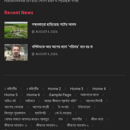
Haven4448
on
ছাড়া পেলেন রাহুল ও প্রিয়াঙ্কা গান্ধী
Recent News
লক্ষ্যমাত্রা ছাড়িয়েছে পাটের আবাদ
AUGUST 4, 2026
বলিউডকে আর আগের মতো ‘পরিবার’ মনে হয় না
AUGUST 4, 2026
১ করিন্থীয়
২ করিন্থীয়
Home 2
Home 3
Home 4
Home 5
Home 6
Sample Page
অজানাকে জানা
অডিও বই
অভিযান
আমরা কীভাবে প্রার্থনা করি?
আলোর দিশারী
আলোর ফোয়ারা
আলোর যাত্রী
ই-সংখ্যা
ইউহোন্না
কিতাবুল মুক্কাদ্দাস
ক্যাটাগরি
খো-ই-মহব্বত্
খোদার নাজাত আপনার জন্যও প্রস্তুত
গান
গালাতীয়
জীবন দাতা
জীবনের আহবান- ৩
জীবনের আহবান-১
জীবনের আহবান-২