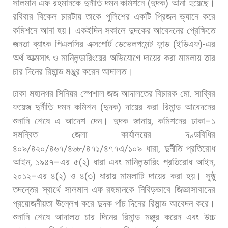
সালমান
এফ
রহমানকে
দুর্নীতি
দমন
কমিশনে
(
দুদক
)
আনা
হয়েছে।
রবিবার
বিকেল
চারটায়
তাকে
পুলিশের
একটি
প্রিজন
ভ্যানে
করে
কমিশনে
আনা
হয়।
একইদিন
সকালে
দুদকের
আবেদনের
প্রেক্ষিতে
জনতা
ব্যাংক
পিএলসির
এক্সপোর্ট
ডেভেলপমেন্ট
ফান্ড
(
ইডিএফ
)-
এর
অর্থ
আত্মসাৎ
ও
মানিলন্ডারিংয়ের
অভিযোগে
দায়ের
করা
মামলায়
তার
চার
দিনের
রিমান্ড
মঞ্জুর
করেন
আদালত।
ঢাকা
মহানগর
সিনিয়র
স্পেশাল
জজ
আদালতের
বিচারক
মো
.
সাব্বির
ফয়েজ
দুর্নীতি
দমন
কমিশন
(
দুদক
)
দায়ের
করা
রিমান্ড
আবেদনের
শুনানি
শেষে
এ
আদেশ
দেন। দুদক
জানায়
,
কমিশনের
ঢাকা
–
১
সমন্বিত
জেলা
কার্যালয়ের
দণ্ডবিধির
৪০৯
/
৪২০
/
৪৬৭
/
৪৬৮
/
৪৭১
/
৪৭৭এ
/
১০৯
ধারা
,
দুর্নীতি
প্রতিরোধ
আইন
,
১৯৪৭
–
এর
৫
(
২
)
ধারা
এবং
মানিলন্ডারিং
প্রতিরোধ
আইন
,
২০১২
–
এর
৪
(
২
)
ও
৪
(
৩
)
ধারায়
মামলাটি
দায়ের
করা
হয়। সুষ্ঠু
তদন্তের
স্বার্থে
সালমান
এফ
রহমানকে
নিবিড়ভাবে
জিজ্ঞাসাবাদের
প্রয়োজনীয়তা
উল্লেখ
করে
দুদক
পাঁচ
দিনের
রিমান্ড
আবেদন
করে।
শুনানি
শেষে
আদালত
চার
দিনের
রিমান্ড
মঞ্জুর
করেন
এবং
উচ্চ