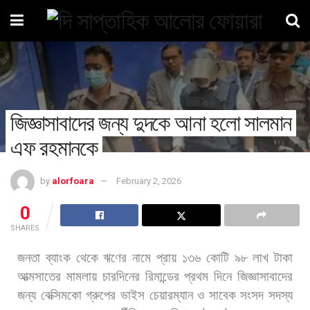
জিজ্ঞাসাবাদের জন্য দুদকে আনা হলো সালমান
এফ রহমানকে
by
alorfoara
February 2, 2026
0
SHARES
জনতা
ব্যাংক
থেকে
ঋণের
নামে
প্রায়
১৩৬
কোটি
৯৮
লাখ
টাকা
আত্মসাতের
মামলায়
চারদিনের
রিমান্ডের
প্রথম
দিনে
জিজ্ঞাসাবাদের
জন্য
বেক্সিমকো
গ্রুপের
ভাইস
চেয়ারম্যান
ও
সাবেক
সংসদ
সদস্য