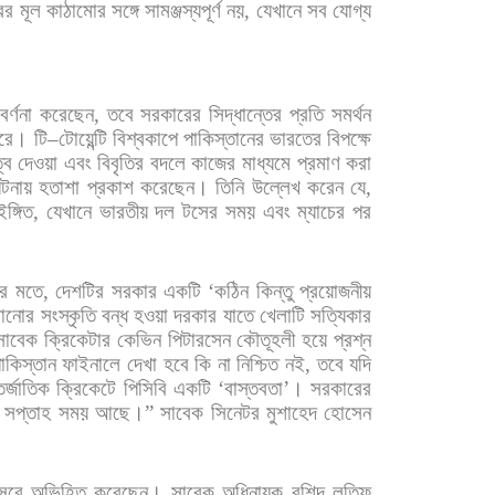
ের
মূল
কাঠামোর
সঙ্গে
সামঞ্জস্যপূর্ণ
নয়
,
যেখানে
সব
যোগ্য
বর্ণনা
করেছেন
,
তবে
সরকারের
সিদ্ধান্তের
প্রতি
সমর্থন
ারে।
টি
–
টোয়েন্টি
বিশ্বকাপে
পাকিস্তানের
ভারতের
বিপক্ষে
্ব
দেওয়া
এবং
বিবৃতির
বদলে
কাজের
মাধ্যমে
প্রমাণ
করা
ঘটনায়
হতাশা
প্রকাশ
করেছেন।
তিনি
উল্লেখ
করেন
যে
,
ইঙ্গিত
,
যেখানে
ভারতীয়
দল
টসের
সময়
এবং
ম্যাচের
পর
র
মতে
,
দেশটির
সরকার
একটি
‘
কঠিন
কিন্তু
প্রয়োজনীয়
টানোর
সংস্কৃতি
বন্ধ
হওয়া
দরকার
যাতে
খেলাটি
সত্যিকার
সাবেক
ক্রিকেটার
কেভিন
পিটারসেন
কৌতূহলী
হয়ে
প্রশ্ন
াকিস্তান
ফাইনালে
দেখা
হবে
কি
না
নিশ্চিত
নই
,
তবে
যদি
র্জাতিক
ক্রিকেটে
পিসিবি
একটি
‘
বাস্তবতা
’
।
সরকারের
সপ্তাহ
সময়
আছে।
”
সাবেক
সিনেটর
মুশাহেদ
হোসেন
েবে
অভিহিত
করেছেন। সাবেক
অধিনায়ক
রশিদ
লতিফ