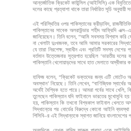
আন্তর্জাতিক
ক্রিকেট
কাউন্সিল
(
আইসিসি
)
এক
বিবৃতিতে
দলের
কাছে
প্রত্যাশা
থাকে
তারা
নির্ধারিত
সূচি
অনুযায়ী
স
এই
পরিস্থিতির
ওপর
পাকিস্তানের
ক্রীড়াবিদ
,
রাজনীতিবি
পাকিস্তানের
সাবেক
অলরাউন্ডার
শহীদ
আফ্রিদি
এক্স
–
জানিয়েছেন।
তিনি
বলেন
, “
আমি
সবসময়
বিশ্বাস
করি
য
না
খেলাটা
দুঃখজনক
,
তবে
আমি
আমার
সরকারের
সিদ্ধা
যে
তারা
নিরপেক্ষ
,
স্বাধীন
এবং
প্রতিটি
সদস্য
দেশের
প
বর্তমান
উত্তেজনার
সূত্রপাত
হয়েছিল
‘
ভারতীয়
দলের
ক
পাকিস্তানি
খেলোয়াড়দের
সাথে
হাত
মেলাতে
অস্বীকার
ক
হাফিজ
বলেন
, “
ক্রিকেট
ভক্তদের
জন্য
এটি
মোটেও
আ
অবস্থান
’
নিয়েছে।
তিনি
লেখেন
, “
বাণিজ্যিক
স্বার্থের
আ
অর্থেই
বৈশ্বিক
হতে
পারে।
আমরা
গর্বের
সাথে
খেলি
,
কি
তুলেছেন
পাকিস্তান
যদি
ফাইনালে
ভারতের
মুখোমুখি
হয়
হয়
,
পাকিস্তান
কি
তখনো
বিশ্বকাপ
ফাইনাল
খেলতে
অস
সিদ্ধান্তের
পর
বোর্ডের
বিরুদ্ধে
কোনো
আইনি
ব্যবস্থা
পিসিবি
–
র
এই
সিদ্ধান্তকে
স্বাগত
জানিয়ে
বাংলাদেশের
প
অন্যদিকে
,
লেখক
নাদিম
ফারুক
পারাচা
একে
আইসিসি