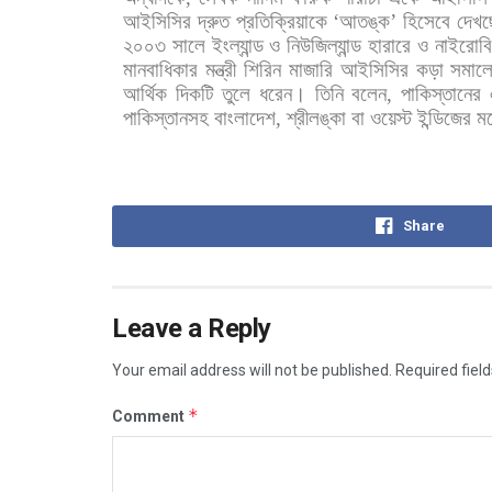
আইসিসির
দ্রুত
প্রতিক্রিয়াকে
‘
আতঙ্ক
’
হিসেবে
দেখ
২০০৩
সালে
ইংল্যান্ড
ও
নিউজিল্যান্ড
হারারে
ও
নাইরোব
মানবাধিকার
মন্ত্রী
শিরিন
মাজারি
আইসিসির
কড়া
সমাল
আর্থিক
দিকটি
তুলে
ধরেন।
তিনি
বলেন
,
পাকিস্তানের
পাকিস্তানসহ
বাংলাদেশ
,
শ্রীলঙ্কা
বা
ওয়েস্ট
ইন্ডিজের
ম
Share
Leave a Reply
Your email address will not be published.
Required fiel
*
Comment