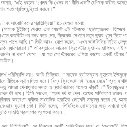
জানায়
, “
এই
ধরনের
‘
খেলব
কি
খেলব
না
’
নীতি
একটি
বৈশ্বিক
ক্রীড়া
আসর
মান
শর্তে
প্রতিদ্বন্দ্বিতা
করবে।
”
দ
এবং
সাংবাদিকদের
প্রতিক্রিয়া
নিচে
দেওয়া
হলো
:
এ
(
সাবেক
টুইটার
)
দেওয়া
এক
পোস্টে
এই
ঘটনাকে
‘
দুর্ভাগ্যজনক
’
হিসেবে
েখানে
রাজনীতি
পথ
বন্ধ
করে
দেয়
,
ক্রিকেট
সেখানে
নতুন
দুয়ার
খুলে
দিতে
প
ন্তের
পাশে
আছি।
”
তিনি
আরও
যোগ
করেন
, “
এখন
আইসিসির
উচিত
নেতৃত
্রতি
ন্যায়পরায়ণ।
”
পাকিস্তানের
সাবেক
ক্রিকেটার
মুহাম্মদ
হাফিজও
এই
রমর্দন
না
করা
’
থেকে
—
যা
গত
সেপ্টেম্বরের
এশিয়া
কাপের
একটি
ঘটনার
রেছিল।
দর্শ
পরিস্থিতি
নয়।
আমি
চিন্তিত।
”
সাবেক
ব্যাটসম্যান
মুহাম্মদ
ইউসুফে
গে
নীতিকে
স্থান
দিতে
হবে।
বিশ্ব
ক্রিকেটে
এই
‘
বেছে
বেছে
’
প্রভাব
খা
ন্তু
আমরা
খেলাধুলায়
সমতা
ও
ন্যায়বিচারের
পক্ষেও
দাঁড়াই।
”
ইংল্যান্ডের
তখন
কী
হবে।
তিনি
লেখেন
, “
গ্রুপ
পর্ব
বা
প্লে
–
অফের
সমীকরণে
ভারত
–
প
্বীকার
করবে
?”
ক্রীড়া
সাংবাদিক
ইয়াহিয়া
হোসেনী
মন্তব্য
করেন
যে
,
আন্ত
নেওয়ার
সুযোগ
নেই।
তিনি
বলেন
, “
পিসিবিকে
বোঝানোর
জন্য
এখনো
দুই
্রতি
সংহতি
প্রকাশের
প্রশংসা
করেন।
এবং
বিসিসিআই
–
এর
বিরুদ্ধে
একটি
‘
বুদ্ধিদীপ্ত
চাল
’
বা
‘
চেকমেন্ট
’
হিস