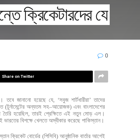
ান্তে ক্রিকেটারদের যে
0
Share on Twitter
র।
তবে
জানানো
হয়েছে
যে
, ‘
সবুজ
শার্টধারীরা
’
তাদের
রত
(
টুর্নামেন্টের
অন্যতম
সহ
–
আয়োজক
)
এবং
বাংলাদেশের
া
তৈরি
হয়েছিল
,
তারই
প্রেক্ষিতে
এই
নতুন
মোড়
এল।
ই
ভারতের
বিপক্ষে
খেলতে
অস্বীকার
করেছে
পাকিস্তান।
স্তান
ক্রিকেট
বোর্ডের
(
পিসিবি
)
আনুষ্ঠানিক
বার্তার
আগেই