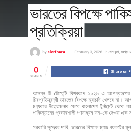
ভারতের বিপক্ষে পাকিস
প্রতিক্রিয়া
by
alorfoara
February 3, 2026
in
খেলাধুলা
,
সংখ্যা
0
Share on 
SHARES
আসন্ন
টি
–
টোয়েন্টি
বিশ্বকাপ
২০২৬
–
এ
অংশগ্রহণের
চিরপ্রতিদ্বন্দ্বী
ভারতের
বিপক্ষে
ম্যাচটি
খেলবে
না।
আগ
মধ্যকার
উত্তেজনার
জেরে
বাংলাদেশ
টুর্নামেন্ট
থেকে
না
পাকিস্তানের
প্রভাবশালী
গণমাধ্যম
ডন
–
কে
দেওয়া
এক
স
সরকারি
সূত্রের
দাবি
,
ভারতের
বিপক্ষে
ম্যাচ
বয়কটের
মূ