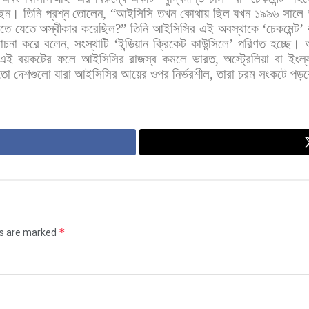
ছেন।
তিনি
প্রশ্ন
তোলেন
, “
আইসিসি
তখন
কোথায়
ছিল
যখন
১৯৯৬
সালে
িতে
যেতে
অস্বীকার
করেছিল
?”
তিনি
আইসিসির
এই
অবস্থাকে
‘
চেকমেন্ট
’
োচনা
করে
বলেন
,
সংস্থাটি
‘
ইন্ডিয়ান
ক্রিকেট
কাউন্সিলে
’
পরিণত
হচ্ছে। 
এই
বয়কটের
ফলে
আইসিসির
রাজস্ব
কমলে
ভারত
,
অস্ট্রেলিয়া
বা
ইংল্য
তো
দেশগুলো
যারা
আইসিসির
আয়ের
ওপর
নির্ভরশীল
,
তারা
চরম
সংকটে
পড়
*
ds are marked