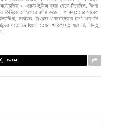
অস্ট্রেলিয়া
ও
ওয়েস্ট
ইন্ডিজ
ম্যাচ
ছেড়ে
দিয়েছিল
,
কিংবা
বা
কিস্তিমাত
হিসেবে
বর্ণনা
করেন। পাকিস্তানের
সাবেক
অন্যদিকে
,
ভারতের
প্রখ্যাত
ধারাভাষ্যকার
হার্শা
ভোগলে
ান্ডের
মতো
দেশগুলো
তেমন
ক্ষতিগ্রস্ত
হবে
না
,
কিন্তু
বে।
Tweet