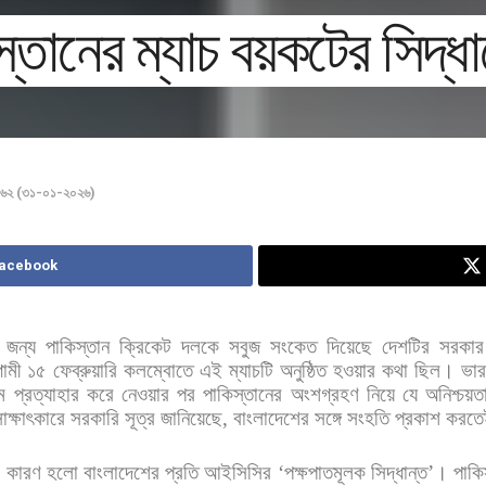
্তানের ম্যাচ বয়কটের সিদ্ধ
 ১৬২ (৩১-০১-২০২৬)
Facebook
জন্য
পাকিস্তান
ক্রিকেট
দলকে
সবুজ
সংকেত
দিয়েছে
দেশটির
সরকা
ামী
১৫
ফেব্রুয়ারি
কলম্বোতে
এই
ম্যাচটি
অনুষ্ঠিত
হওয়ার
কথা
ছিল। ভা
ম
প্রত্যাহার
করে
নেওয়ার
পর
পাকিস্তানের
অংশগ্রহণ
নিয়ে
যে
অনিশ্চয়ত
াক্ষাৎকারে
সরকারি
সূত্র
জানিয়েছে
,
বাংলাদেশের
সঙ্গে
সংহতি
প্রকাশ
করতে
ল
কারণ
হলো
বাংলাদেশের
প্রতি
আইসিসির
‘
পক্ষপাতমূলক
সিদ্ধান্ত
’
। পাকি