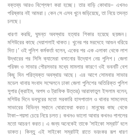
বক্তব্য
আরও
বিশ্লেষণ
করা
হচ্ছে।
তার
বাড়ি
কোথায়
–
এখনও
পরিষ্কার
নই
আমরা।
কেন
সে
এসব
খুনে
জড়িয়েছে
,
তা
নিয়ে
তদন্ত
চলছে।
ধারণা
করছি
,
ঘুমন্ত
অবস্থায়
হত্যার
শিকার
হয়েছে
ছয়জন।
মশিউরের
কাছে
দেয়াশলাই
থাকত।
খুনের
পর
মরদেহে
আগুন
ধরিয়ে
দিত।
’
ওই
পুলিশ
কর্মকর্তা
বলেন
,
একের
পর
এক
এলাকা
থেকে
লাশ
উদ্ধারের
পর
সিসি
ক্যামেরা
বসানোর
উদ্যোগ
নেয়
পুলিশ।
জেলা
পরিষদ
ও
সাভার
পৌরসভার
মধ্যে
মামলার
কারণে
ওই
ভবনটি
বেশ
কিছু
দিন
পরিত্যক্ত
অবস্থায়
আছে।
এর
আগে
সোমবার
সাভার
মডেল
থানায়
সংবাদ
সম্মেলনে
ঢাকা
জেলা
পুলিশের
অতিরিক্ত
পুলিশ
সুপার
(
ক্রাইম
,
অপস
ও
ট্রাফিক
উত্তর
)
আরাফাতুল
ইসলাম
বলেন
,
মশিউর
দিনে
ভবঘুরের
মতো
সরকারি
হাসপাতাল
ও
থানার
সামনেসহ
সাভারের
বিভিন্ন
স্থানে
ঘোরাফেরা
করত।
মানুষের
কাছ
থেকে
টাকা
–
পয়সা
চেয়ে
নিয়ে
চলত।
কখনও
ভালো
আবার
কখনও
পাগলের
মতো
আচরণ
করত।
এ
জন্য
অনেকেই
তাকে
‘
সাইকো
সম্রাট
’
বলে
ডাকত।
কিন্তু
এই
সাইকো
সম্রাটই
রাতে
ভয়ংকর
রূপ
ধারণ