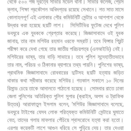
থেকে
৫০০
গজ
দূরত্বে
সাভার
মডেল
থানা।
সাভার
কলেজ
,
প্রেস
ক্লাব
,
শিক্ষা
প্রকৌশল
অধিদপ্তর
রয়েছে
সেখানে।
গত
সাত
মাসে
কোলাহলপূর্ণ
এই
এলাকার
পৌর
কমিউনিটি
সেন্টার
ও
আশপাশ
থেকে
উদ্ধার
করা
হয়েছে
ছয়টি
লাশ।
সিসিটিভির
ফুটেজ
দেখে
পুলিশ
ভবঘুরে
এক
যুবককে
গ্রেপ্তার
করেছে।
জিজ্ঞাসাবাদে
ওই
যুবক
জানায়
,
তার
নাম
মশিউর
রহমান
ওরফে
সম্রাট।
তবে
ফিঙ্গার
প্রিন্ট
পরীক্ষা
করে
দেখা
গেছে
তার
জাতীয়
পরিচয়পত্র
(
এনআইডি
)
নেই।
মশিউরের
ভাষ্য
,
তার
বাড়ি
সাভারে।
তবে
পুলিশ
সন্দেহাতীতভাবে
তার
নাম
,
পরিচয়
ও
ঠিকানার
ব্যাপারে
তথ্য
পায়নি।
পুলিশের
ভাষ্য
,
প্রাথমিক
জিজ্ঞাসাবাদে
রোববারের
দুটিসহ
ছয়টি
হত্যায়
জড়িত
থাকার
কথা
স্বীকার
করেছে
মশিউর।
গতকাল
সকালে
১০
দিনের
রিমান্ড
চেয়ে
তাকে
আদালতে
পাঠানো
হয়েছে।
সোমবার
রাতে
ঢাকা
জেলা
পুলিশের
অতিরিক্ত
পুলিশ
সুপার
(
ক্রাইম
,
অপস
ও
ট্রাফিক
উত্তর
)
আরাফাতুল
ইসলাম
বলেন
, ‘
মশিউর
জিজ্ঞাসাবাদে
বলেছে
,
ভবঘুরে
টাইপের
যেসব
লোক
পরিত্যক্ত
কমিউনিটি
সেন্টারে
ঘুমাতে
যেত
,
তাদের
গলায়
মাফলার
পেঁচিয়ে
শ্বাসরোধে
হত্যা
করা
হতো।
এরপর
কয়েকটি
লাশে
আগুন
ধরিয়ে
সে
পুড়িয়ে
দেয়।
তার
দেওয়া