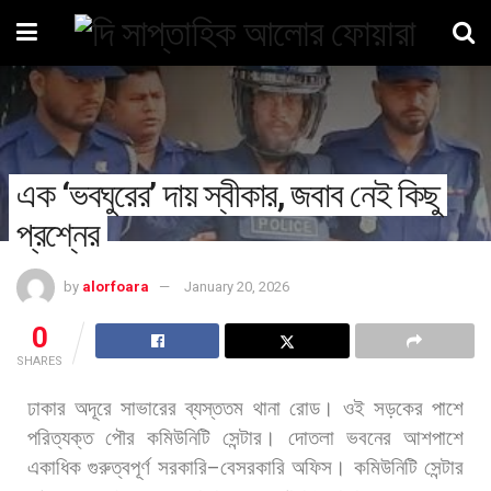
এক ‘ভবঘুরের’ দায় স্বীকার, জবাব নেই কিছু
প্রশ্নের
by
alorfoara
January 20, 2026
0
SHARES
ঢাকার
অদূরে
সাভারের
ব্যস্ততম
থানা
রোড।
ওই
সড়কের
পাশে
পরিত্যক্ত
পৌর
কমিউনিটি
সেন্টার।
দোতলা
ভবনের
আশপাশে
একাধিক
গুরুত্বপূর্ণ
সরকারি
–
বেসরকারি
অফিস।
কমিউনিটি
সেন্টার