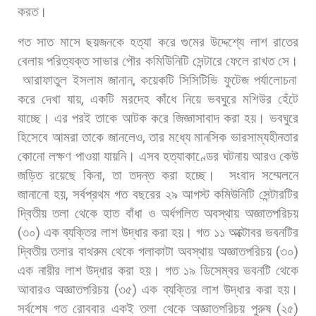
করত।
গত
সাত
মাসে
ছয়জনকে
হত্যা
করে
গুমের
উদ্দেশ্যে
লাশ
রাতের
বেলায়
পরিত্যক্ত
সাভার
পৌর
কমিউিনিটি
সেন্টারে
ফেলে
রাখত
সে।
আরাফাতুল
ইসলাম
জানান
,
কয়েকটি
সিসিটিভি
ফুটেজ
পর্যালোচনা
করে
দেখা
যায়
,
একটি
মরদেহ
কাঁধে
নিয়ে
ভবঘুরে
মশিউর
হেঁটে
যাচ্ছে।
এর
পরই
তাকে
আটক
করে
জিজ্ঞাসাবাদ
করা
হয়।
ভবঘুরে
হিসেবে
আমরা
তাকে
জানলেও
,
তার
মধ্যে
মানসিক
ভারসাম্যহীনতার
কোনো
লক্ষণ
পাওয়া
যায়নি।
এসব
হত্যাকাণ্ডের
ঘটনায়
আরও
কেউ
জড়িত
রয়েছে
কিনা
,
তা
তদন্ত
করা
হচ্ছে।
সংবাদ
সম্মেলনে
জানানো
হয়
,
সর্বপ্রথম
গত
বছরের
২৯
আগস্ট
কমিউনিটি
সেন্টারটির
দ্বিতীয়
তলা
থেকে
হাত
বাঁধা
ও
অর্ধগলিত
অবস্থায়
অজ্ঞাতপরিচয়
(
৩০
)
এক
ব্যক্তির
লাশ
উদ্ধার
করা
হয়।
গত
১১
অক্টোবর
ভবনটির
দ্বিতীয়
তলার
বাথরুম
থেকে
গলাকাটা
অবস্থায়
অজ্ঞাতপরিচয়
(
৩০
)
এক
নারীর
লাশ
উদ্ধার
করা
হয়।
গত
১৯
ডিসেম্বর
ভবনটি
থেকে
আবারও
অজ্ঞাতপরিচয়
(
৩৫
)
এক
ব্যক্তির
লাশ
উদ্ধার
করা
হয়।
সর্বশেষ
গত
রোববার
একই
তলা
থেকে
অজ্ঞাতপরিচয়
পুরুষ
(
২৫
)