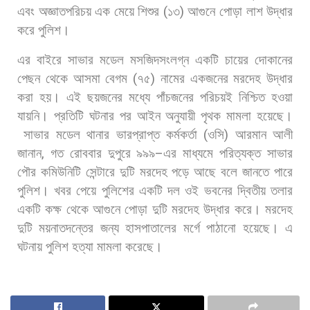
এবং
অজ্ঞাতপরিচয়
এক
মেয়ে
শিশুর
(
১৩
)
আগুনে
পোড়া
লাশ
উদ্ধার
করে
পুলিশ।
এর
বাইরে
সাভার
মডেল
মসজিদসংলগ্ন
একটি
চায়ের
দোকানের
পেছন
থেকে
আসমা
বেগম
(
৭৫
)
নামের
একজনের
মরদেহ
উদ্ধার
করা
হয়।
এই
ছয়জনের
মধ্যে
পাঁচজনের
পরিচয়ই
নিশ্চিত
হওয়া
যায়নি।
প্রতিটি
ঘটনার
পর
আইন
অনুযায়ী
পৃথক
মামলা
হয়েছে।
সাভার
মডেল
থানার
ভারপ্রাপ্ত
কর্মকর্তা
(
ওসি
)
আরমান
আলী
জানান
,
গত
রোববার
দুপুরে
৯৯৯
–
এর
মাধ্যমে
পরিত্যক্ত
সাভার
পৌর
কমিউনিটি
সেন্টারে
দুটি
মরদেহ
পড়ে
আছে
বলে
জানতে
পারে
পুলিশ।
খবর
পেয়ে
পুলিশের
একটি
দল
ওই
ভবনের
দ্বিতীয়
তলার
একটি
কক্ষ
থেকে
আগুনে
পোড়া
দুটি
মরদেহ
উদ্ধার
করে।
মরদেহ
দুটি
ময়নাতদন্তের
জন্য
হাসপাতালের
মর্গে
পাঠানো
হয়েছে।
এ
ঘটনায়
পুলিশ
হত্যা
মামলা
করেছে।