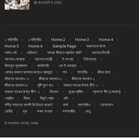
AUGUST 9, 2026
১ করিন্থীয়
২ করিন্থীয়
Home 2
Home 3
Home 4
Home 5
Home 6
Sample Page
অজানাকে জানা
অডিও বই
অভিযান
আমরা কীভাবে প্রার্থনা করি?
আলোর দিশারী
আলোর ফোয়ারা
আলোর যাত্রী
ই-সংখ্যা
ইউহোন্না
কিতাবুল মুক্কাদ্দাস
ক্যাটাগরি
খো-ই-মহব্বত্
খোদার নাজাত আপনার জন্যও প্রস্তুত
গান
গালাতীয়
জীবন দাতা
জীবনের আহবান- ৩
জীবনের আহবান-১
জীবনের আহবান-২
জীবনের আহবান-৪
দৃষ্টি খুলে দাও
নাজাত লাভের উপায় কী?- ১
নাজাত লাভের উপায় কী?- ২
নিবেদন
নূরের প্রদীপ
প্রশংসা গীত (কোরাস্)
প্রেরিত
বিজয়
বিমূর্ত প্রেম
মথি
মসীহ্ সম্বন্ধে আপনি কি চিন্তা করেন?
মার্ক
ম্যাগাজিন
যোগাযোগ
রোমীয়
লূক
সকল সংখ্যা
সম্পাদকীয়
সেতু
দি সাপ্তাহিক আলোর ফোয়ারা