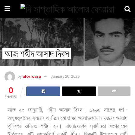
আজ শহীদ আসাদ দিবস
by
alorfoara
January 20, 2026
0
SHARES
আজ
২০
জানুয়ারি
,
শহীদ
আসাদ
দিবস।
১৯৬৯
সালের
গণ
–
অভ্যুত্থানের
সময়ের
এ
দিনে
মোহাম্মদ
আসাদুজ্জামান
ওরফে
আসাদ
পুলিশের
গুলিতে
শহীদ
হন।
বাংলাদেশের
স্বাধীনতা
সংগ্রামের
ইতিহাসে
এটি
তাৎপর্যপূর্ণ
একটি
দিন। দিবসটি
উপলক্ষ্যে
বাণী