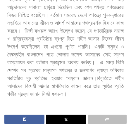
আন্দোলনের
দাবানল
ছড়িয়ে
দিয়েছিল
এবং
শেষ
পর্যন্ত
গণতন্ত্রের
বিজয়
নিশ্চিত
হয়েছিল।
বর্তমান
সময়েও
দেশে
গণতন্ত্র
পুনরুদ্ধারের
লড়াইয়ে
আসাদের
জীবন
ও
আদর্শ
আমাদের
পথপ্রদর্শক
হিসাবে
কাজ
করবে।
মির্জা
ফখরুল
আরও
উল্লেখ
করেন
,
যে
গণতান্ত্রিক
সমাজ
ও
রাষ্ট্রব্যবস্থা
প্রতিষ্ঠার
স্বপ্ন
নিয়ে
শহীদ
আসাদ
নিজের
জীবন
উৎসর্গ
করেছিলেন
,
তা
এখনো
পূর্ণতা
পায়নি।
একটি
সমৃদ্ধ
ও
বৈষম্যহীন
বাংলাদেশ
গড়ে
তোলার
লক্ষ্যে
আসাদের
সেই
স্বপ্ন
বাস্তবায়ন
করা
বর্তমান
প্রজন্মের
অবশ্য
কর্তব্য।
এ
সময়
তিনি
দেশের
সব
স্তরের
মানুষকে
গণতন্ত্র
ও
জনগণের
ন্যায্য
অধিকার
প্রতিষ্ঠায়
দৃঢ়
প্রতিজ্ঞ
হওয়ার
আহ্বান
জানান।বিবৃতিতে
শহীদ
আসাদের
বিদেহী
আত্মার
মাগফিরাত
কামনা
করে
তার
স্মৃতির
প্রতি
গভীর
শ্রদ্ধা
জানান
মির্জা
ফখরুল।