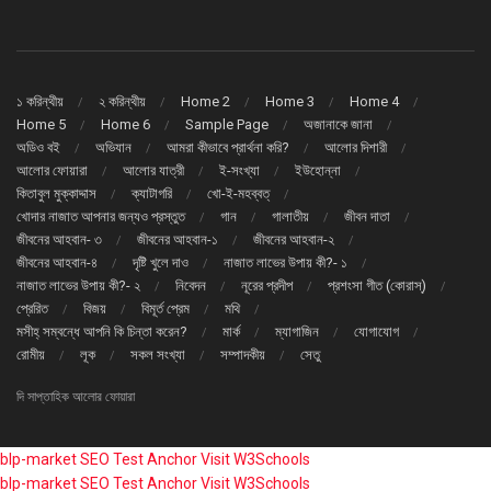
১ করিন্থীয়
২ করিন্থীয়
Home 2
Home 3
Home 4
Home 5
Home 6
Sample Page
অজানাকে জানা
অডিও বই
অভিযান
আমরা কীভাবে প্রার্থনা করি?
আলোর দিশারী
আলোর ফোয়ারা
আলোর যাত্রী
ই-সংখ্যা
ইউহোন্না
কিতাবুল মুক্কাদ্দাস
ক্যাটাগরি
খো-ই-মহব্বত্
খোদার নাজাত আপনার জন্যও প্রস্তুত
গান
গালাতীয়
জীবন দাতা
জীবনের আহবান- ৩
জীবনের আহবান-১
জীবনের আহবান-২
জীবনের আহবান-৪
দৃষ্টি খুলে দাও
নাজাত লাভের উপায় কী?- ১
নাজাত লাভের উপায় কী?- ২
নিবেদন
নূরের প্রদীপ
প্রশংসা গীত (কোরাস্)
প্রেরিত
বিজয়
বিমূর্ত প্রেম
মথি
মসীহ্ সম্বন্ধে আপনি কি চিন্তা করেন?
মার্ক
ম্যাগাজিন
যোগাযোগ
রোমীয়
লূক
সকল সংখ্যা
সম্পাদকীয়
সেতু
দি সাপ্তাহিক আলোর ফোয়ারা
blp-market
SEO Test Anchor
Visit W3Schools
blp-market
SEO Test Anchor
Visit W3Schools