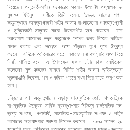
দিয়েছেন
অন্তর্বর্তীকালীন
সরকারের
প্রধান
উপদেষ্টা
অধ্যাপক
ড
.
মুহাম্মদ
ইউনূস। বাণীতে
তিনি
বলেন
, ‘
১৯৬৯
সালের
গণ
–
অভ্যুত্থানে
আত্মত্যাগকারী
শহীদ
আসাদ
বাংলাদেশের
গণতন্ত্রপ্রেমী
ও
মুক্তিকামী
মানুষের
মাঝে
চিরস্মরণীয়
হয়ে
থাকবেন।
তার
আত্মত্যাগ
আমাদের
নতুন
প্রজন্মকে
দেশের
জন্য
নিজের
দায়িত্ব
পালন
করতে
এবং
সত্যের
পক্ষে
দাঁড়াতে
যুগে
যুগে
উদ্বুদ্ধ
করবে।
’
এদিকে
প্রতিবারের
মতো
এবারও
নানা
কর্মসূচির
মধ্য
দিয়ে
দিনটি
পালিত
হবে।
এ
উপলক্ষ্যে
সকাল
৮টায়
ঢাকা
মেডিকেল
কলেজের
মূল
ফটকের
সামনে
নির্মিত
শহীদ
আসাদ
স্মৃতিস্তম্ভে
শ্রদ্ধাঞ্জলি
নিবেদন
,
গান
ও
কবিতা
পাঠের
মধ্য
দিয়ে
তাকে
স্মরণ
করা
হবে।
চব্বিশের
গণ
–
অভ্যুত্থানের
লড়াকু
সাংস্কৃতিক
জোট
‘
গণতান্ত্রিক
সাংস্কৃতিক
ঐক্যের
’
সার্বিক
ব্যবস্থাপনায়
বিভিন্ন
রাজনৈতিক
দল
,
ছাত্র
সংগঠন
,
পেশাজীবী
,
সামাজিক
–
সাংস্কৃতিক
সংগঠন
ও
শহীদ
আসাদের
সহযোদ্ধারা
শ্রদ্ধা
নিবেদন
করবেন।
১৯৬৯
সালের
২০
জানুয়ারি
ঢাকা
মেডিকেল
কলেজের
সামনের
রাস্তায়
ছাত্র
–
জনতার