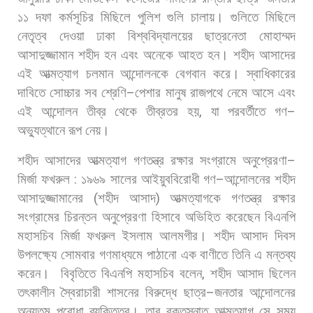
১১
দফা
কর্মসূচির
মিছিলে
পুলিশ
গুলি
চালায়।
গুলিতে
মিছিলে
নেতৃত্ব
দেওয়া
ঢাকা
বিশ্ববিদ্যালয়ের
ছাত্রনেতা
মোহাম্মদ
আসাদুজ্জামান
শহীদ
হন
এবং
অনেকে
আহত
হন।
শহীদ
আসাদের
এই
আত্মত্যাগ
চলমান
আন্দোলনকে
বেগবান
করে।
স্বাধিকারের
দাবিতে
সোচ্চার
সব
শ্রেণি
–
পেশার
মানুষ
রাজপথে
নেমে
আসে
এবং
এই
আন্দোলন
তীব্র
থেকে
তীব্রতর
হয়
,
যা
পরবর্তীতে
গণ
–
অভ্যুত্থানে
রূপ
নেয়।
শহীদ
আসাদের
আত্মত্যাগ
গণতন্ত্র
রক্ষার
সংগ্রামে
অনুপ্রেরণা
–
মির্জা
ফখরুল
:
১৯৬৯
সালের
আইয়ুববিরোধী
গণ
–
আন্দোলনের
শহীদ
আসাদুজ্জামানের
(
শহীদ
আসাদ
)
আত্মত্যাগকে
গণতন্ত্র
রক্ষার
সংগ্রামের
চিরন্তন
অনুপ্রেরণা
হিসাবে
অভিহিত
করেছেন
বিএনপি
মহাসচিব
মির্জা
ফখরুল
ইসলাম
আলমগীর।
শহীদ
আসাদ
দিবস
উপলক্ষ্যে
সোমবার
গণমাধ্যমে
পাঠানো
এক
বাণীতে
তিনি
এ
মন্তব্য
করেন।
বিবৃতিতে
বিএনপি
মহাসচিব
বলেন
,
শহীদ
আসাদ
ছিলেন
তৎকালীন
স্বৈরাচারী
শাসনের
বিরুদ্ধে
ছাত্র
–
জনতার
আন্দোলনের
অন্যতম
পুরোধা
ব্যক্তিত্ব।
তার
রক্তস্নাত
আত্মত্যাগ
সে
সময়