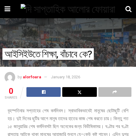
আইসিইউতে শিক্ষা, বাঁচাবে কে?
by
alorfoara
January 18, 2026
0
SHARES
বৃহস্পতিবার
সপ্তাহের
শেষ
কর্মদিবস।
স্বাভাবিকভাবেই
মানুষের
ছোটাছুটি
বেশি
হয়।
দুই
দিনের
ছুটির
আগে
মানুষ
তাদের
হাতের
কাজ
শেষ
করতে
চায়।
কিন্তু
গত
১৫
জানুয়ারির
শেষ
কর্মদিবসটা
ছিল
অনেকের
জন্য
বিভীষিকাময়।
ঘণ্টার
পর
ঘণ্টা
–
রাস্তায়
আটকে
থাকা
মানুষের
আহাজারি
শুনলে
যে
কেউ
কষ্ট
পাবেন।
এদিন
দুপুর