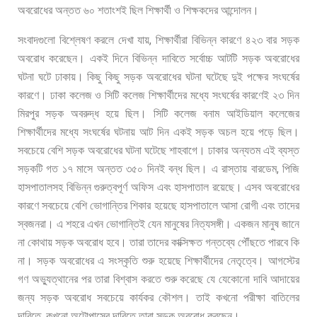
অবরোধের
অন্তত
৬০
শতাংশই
ছিল
শিক্ষার্থী
ও
শিক্ষকদের
আন্দোলন।
,
সংবাদগুলো
বিশ্লেষণ
করলে
দেখা
যায়
শিক্ষার্থীরা
বিভিন্ন
কারণে
৪২৩
বার
সড়ক
অবরোধ
করেছেন।
একই
দিনে
বিভিন্ন
দাবিতে
সর্বোচ্চ
আটটি
সড়ক
অবরোধের
ঘটনা
ঘটে
ঢাকায়।
কিছু
কিছু
সড়ক
অবরোধের
ঘটনা
ঘটেছে
দুই
পক্ষের
সংঘর্ষের
কারণে।
ঢাকা
কলেজ
ও
সিটি
কলেজ
শিক্ষার্থীদের
মধ্যে
সংঘর্ষের
কারণেই
২৩
দিন
মিরপুর
সড়ক
অবরুদ্ধ
হয়ে
ছিল।
সিটি
কলেজ
বনাম
আইডিয়াল
কলেজের
শিক্ষার্থীদের
মধ্যে
সংঘর্ষের
ঘটনায়
আট
দিন
একই
সড়ক
অচল
হয়ে
পড়ে
ছিল।
সবচেয়ে
বেশি
সড়ক
অবরোধের
ঘটনা
ঘটেছে
শাহবাগে।
ঢাকার
অন্যতম
এই
ব্যস্ত
,
সড়কটি
গত
১৭
মাসে
অন্তত
৩৫০
দিনই
বন্ধ
ছিল।
এ
রাস্তায়
বারডেম
পিজি
হাসপাতালসহ
বিভিন্ন
গুরুত্বপূর্ণ
অফিস
এবং
হাসপাতাল
রয়েছে।
এসব
অবরোধের
কারণে
সবচেয়ে
বেশি
ভোগান্তির
শিকার
হয়েছে
হাসপাতালে
আসা
রোগী
এবং
তাদের
স্বজনরা।
এ
শহরে
এখন
ভোগান্তিই
যেন
মানুষের
নিত্যসঙ্গী।
একজন
মানুষ
জানে
না
কোথায়
সড়ক
অবরোধ
হবে।
তারা
তাদের
কাক্সিক্ষত
গন্তব্যে
পৌঁছতে
পারবে
কি
না।
সড়ক
অবরোধের
এ
সংস্কৃতি
শুরু
হয়েছে
শিক্ষার্থীদের
নেতৃত্বে।
আগস্টের
গণ
অভ্যুত্থানের
পর
তারা
বিশ্বাস
করতে
শুরু
করেছে
যে
যেকোনো
দাবি
আদায়ের
জন্য
সড়ক
অবরোধ
সবচেয়ে
কার্যকর
কৌশল।
তাই
কখনো
পরীক্ষা
বাতিলের
,
দাবিতে
কখনো
অটোপাসের
দাবিতে
তারা
সড়ক
অবরোধ
করছেন।