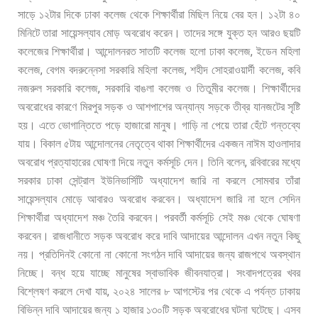
সাড়ে
১২টার
দিকে
ঢাকা
কলেজ
থেকে
শিক্ষার্থীরা
মিছিল
নিয়ে
বের
হন।
১২টা
৪০
মিনিটে
তারা
সায়েন্সল্যাব
মোড়
অবরোধ
করেন।
তাদের
সঙ্গে
যুক্ত
হন
আরও
ছয়টি
,
কলেজের
শিক্ষার্থীরা।
আন্দোলনরত
সাতটি
কলেজ
হলো
ঢাকা
কলেজ
ইডেন
মহিলা
,
,
,
কলেজ
বেগম
বদরুন্নেসা
সরকারি
মহিলা
কলেজ
শহীদ
সোহরাওয়ার্দী
কলেজ
কবি
,
নজরুল
সরকারি
কলেজ
সরকারি
বাঙলা
কলেজ
ও
তিতুমীর
কলেজ।
শিক্ষার্থীদের
অবরোধের
কারণে
মিরপুর
সড়ক
ও
আশপাশের
অন্যান্য
সড়কে
তীব্র
যানজটের
সৃষ্টি
হয়।
এতে
ভোগান্তিতে
পড়ে
হাজারো
মানুষ।
গাড়ি
না
পেয়ে
তারা
হেঁটে
গন্তব্যে
যায়।
বিকাল
৫টায়
আন্দোলনের
নেতৃত্বে
থাকা
শিক্ষার্থীদের
একজন
নাঈম
হাওলাদার
,
অবরোধ
প্রত্যাহারের
ঘোষণা
দিয়ে
নতুন
কর্মসূচি
দেন।
তিনি
বলেন
রবিবারের
মধ্যে
সরকার
ঢাকা
সেন্ট্রাল
ইউনিভার্সিটি
অধ্যাদেশ
জারি
না
করলে
সোমবার
তাঁরা
সায়েন্সল্যাব
মোড়ে
আবারও
অবরোধ
করবেন।
অধ্যাদেশ
জারি
না
হলে
সেদিন
শিক্ষার্থীরা
অধ্যাদেশ
মঞ্চ
তৈরি
করবেন।
পরবর্তী
কর্মসূচি
সেই
মঞ্চ
থেকে
ঘোষণা
করবেন। রাজধানীতে
সড়ক
অবরোধ
করে
দাবি
আদায়ের
আন্দোলন
এখন
নতুন
কিছু
নয়।
প্রতিদিনই
কোনো
না
কোনো
সংগঠন
দাবি
আদায়ের
জন্য
রাজপথে
অবস্থান
নিচ্ছে।
বন্ধ
হয়ে
যাচ্ছে
মানুষের
স্বাভাবিক
জীবনযাত্রা।
সংবাদপত্রের
খবর
,
বিশ্লেষণ
করলে
দেখা
যায়
২০২৪
সালের
৮
আগস্টের
পর
থেকে
এ
পর্যন্ত
ঢাকায়
বিভিন্ন
দাবি
আদায়ের
জন্য
১
হাজার
১৩০টি
সড়ক
অবরোধের
ঘটনা
ঘটেছে।
এসব