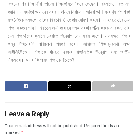
বিজয়ের
পর
শিক্ষার্থীরা
তাদের
শিক্ষাজীবনে
ফিরে
গেছেন।
বাংলাদেশে
তেমনটা
হয়নি।
এ
ব্যর্থতা
আমাদের
সবার। সামনে
নির্বাচন।
আমরা
আশা
করি
খুব
শিগগিরই
রাজনৈতিক
দলগুলো
তাদের
নির্বাচনি
ইশতেহার
ঘোষণা
করবে।
এ
ইশতেহারে
যেন
,
শিক্ষা
গুরুত্ব
পায়।
নির্বাচনে
জয়ী
হয়ে
যে
দলই
সরকার
গঠন
করুক
না
কেন
তারা
যেন
শিক্ষার্থীদের
ক্লাসে
ফেরাতে
উদ্যোগ
নেয়
সবার
আগে।
মানসম্মত
শিক্ষার
জন্য
দীর্ঘমেয়াদি
পরিকল্পনা
গ্রহণ
করে।
আমাদের
শিক্ষাব্যবস্থা
এখন
আইসিইউতে।
শিক্ষাকে
বাঁচাতে
দরকার
রাজনৈতিক
উদ্যোগ
এবং
জাতীয়
?
ঐকমত্য।
আমরা
কি
পারব
শিক্ষাকে
বাঁচাতে
Leave a Reply
Your email address will not be published.
Required fields are
*
marked