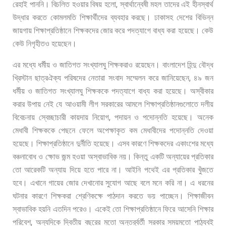
,
রেহাই
পাননি।
বিচলিত
হওয়ার
বিষয়
হলো
স্বার্থান্বেষী
মহল
তাদের
এই
হীনস্বার্থ
উদ্ধার
করতে
কোমলমতি
শিক্ষার্থীদের
ব্যবহার
করছে।
ঢাকাসহ
দেশের
বিভিন্ন
জায়গায়
শিক্ষাপ্রতিষ্ঠানে
শিক্ষকদের
জোর
করে
পদত্যাগে
বাধ্য
করা
হয়েছে।
কেউ
কেউ
নিগৃহীতও
হয়েছেন।
এর
মধ্যে
ধর্মীয়
ও
জাতিগত
সংখ্যালঘু
শিক্ষকরাও
রয়েছেন।
বাংলাদেশ
হিন্দু
বৌদ্ধ
,
খ্রিস্টান
ছাত্রঐক্য
পরিষদের
নেতারা
সংবাদ
সম্মেলন
করে
জানিয়েছেন
৪৯
জন
ধর্মীয়
ও
জাতিগত
সংখ্যালঘু
শিক্ষককে
পদত্যাগে
বাধ্য
করা
হয়েছে। অস্বীকার
করার
উপায়
নেই
যে
আওয়ামী
লীগ
সরকারের
আমলে
শিক্ষাপ্রতিষ্ঠানগুলোতে
দলীয়
,
বিবেচনায়
স্বেচ্ছাচারী
কায়দায়
নিয়োগ
পদায়ন
ও
পদোন্নতি
হয়েছে।
অনেক
মেধাবী
শিক্ষককে
পেছনে
ফেলে
অপেক্ষাকৃত
কম
মেধাবীদের
পদোন্নতি
দেওয়া
হয়েছে।
শিক্ষাপ্রতিষ্ঠানে
দুর্নীতি
হয়েছে।
এসব
কারণে
শিক্ষকদের
একাংশের
মধ্যে
বঞ্চনাবোধ
ও
ক্ষোভ
জন্ম
হওয়া
অস্বাভাবিক
নয়।
কিন্তু
একটি
অন্যায়ের
প্রতিকার
তো
আরেকটি
অন্যায়
দিয়ে
হতে
পারে
না।
আইনি
পথেই
এর
প্রতিকার
খুঁজতে
হবে।
এখানে
গায়ের
জোর
দেখানোর
সুযোগ
আছে
বলে
মনে
করি
না।
এ
ধরনের
ঘটনার
কারণে
শিক্ষকরা
শ্রেণিকক্ষে
পাঠদান
করতে
ভয়
পাচ্ছেন।
শিক্ষাজীবন
স্বাভাবিক
হয়নি
এতদিন
পরেও। একেই
তো
শিক্ষাপ্রতিষ্ঠানে
ফিরে
আসেনি
শিক্ষার
,
পরিবেশ
অন্যদিকে
দ্বিতীয়
বছরের
মতো
অন্তর্র্বর্তী
সরকার
সময়মতো
পাঠ্যবই