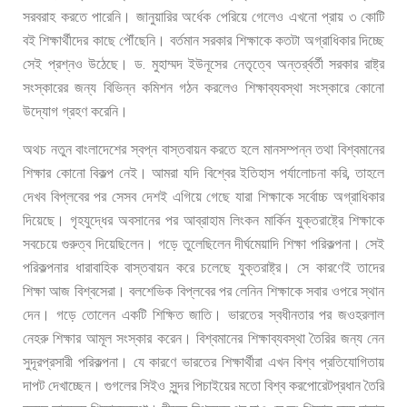
সরবরাহ
করতে
পারেনি।
জানুয়ারির
অর্ধেক
পেরিয়ে
গেলেও
এখনো
প্রায়
৩
কোটি
বই
শিক্ষার্থীদের
কাছে
পৌঁছেনি।
বর্তমান
সরকার
শিক্ষাকে
কতটা
অগ্রাধিকার
দিচ্ছে
.
সেই
প্রশ্নও
উঠেছে।
ড
মুহাম্মদ
ইউনূসের
নেতৃত্বে
অন্তর্র্বর্তী
সরকার
রাষ্ট্র
সংস্কারের
জন্য
বিভিন্ন
কমিশন
গঠন
করলেও
শিক্ষাব্যবস্থা
সংস্কারে
কোনো
উদ্যোগ
গ্রহণ
করেনি।
অথচ
নতুন
বাংলাদেশের
স্বপ্ন
বাস্তবায়ন
করতে
হলে
মানসম্পন্ন
তথা
বিশ্বমানের
,
শিক্ষার
কোনো
বিকল্প
নেই। আমরা
যদি
বিশ্বের
ইতিহাস
পর্যালোচনা
করি
তাহলে
দেখব
বিপ্লবের
পর
সেসব
দেশই
এগিয়ে
গেছে
যারা
শিক্ষাকে
সর্বোচ্চ
অগ্রাধিকার
দিয়েছে।
গৃহযুদ্ধের
অবসানের
পর
আব্রাহাম
লিংকন
মার্কিন
যুক্তরাষ্ট্রে
শিক্ষাকে
সবচেয়ে
গুরুত্ব
দিয়েছিলেন।
গড়ে
তুলেছিলেন
দীর্ঘমেয়াদি
শিক্ষা
পরিকল্পনা।
সেই
পরিকল্পনার
ধারাবাহিক
বাস্তবায়ন
করে
চলেছে
যুক্তরাষ্ট্র।
সে
কারণেই
তাদের
শিক্ষা
আজ
বিশ্বসেরা।
বলশেভিক
বিপ্লবের
পর
লেনিন
শিক্ষাকে
সবার
ওপরে
স্থান
দেন।
গড়ে
তোলেন
একটি
শিক্ষিত
জাতি।
ভারতের
স্বধীনতার
পর
জওহরলাল
নেহরু
শিক্ষার
আমূল
সংস্কার
করেন।
বিশ্বমানের
শিক্ষাব্যবস্থা
তৈরির
জন্য
নেন
সুদূরপ্রসারী
পরিকল্পনা।
যে
কারণে
ভারতের
শিক্ষার্থীরা
এখন
বিশ্ব
প্রতিযোগিতায়
দাপট
দেখাচ্ছেন।
গুগলের
সিইও
সুন্দর
পিচাইয়ের
মতো
বিশ্ব
করপোরেটপ্রধান
তৈরি