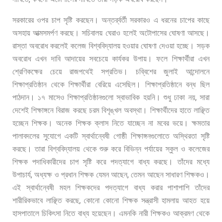
সরকারের
ওপর
চাপ
সৃষ্টি
করছেন।
অন্তর্র্বর্তী
সরকারও
এ
ধরনের
চাপের
কাছে
অসহায়
আত্মসমর্পণ
করছে।
সচিবালয়
ঘেরাও
হলেই
অটোপাসের
ঘোষণা
আসছে।
রাস্তা
অবরোধ
করলেই
কলেজ
বিশ্ববিদ্যালয়
হওয়ার
ঘোষণা
দেওয়া
হচ্ছে।
সড়ক
অবরোধ
এখন
দাবি
আদায়ের
সবচেয়ে
কার্যকর
উপায়।
ফলে
শিক্ষার্থীরা
এখন
শ্রেণিকক্ষের
চেয়ে
রাজপথেই
সপ্রতিভ। চব্বিশের
জুলাই
আন্দোলনে
শিক্ষাপ্রতিষ্ঠান
থেকে
শিক্ষার্থীরা
বেরিয়ে
এসেছিল।
শিক্ষাপ্রতিষ্ঠানে
বন্ধ
ছিল
,
পাঠদান।
১৭
মাসেও
শিক্ষাপ্রতিষ্ঠানগুলো
স্বাভাবিক
হয়নি।
শুধু
ঢাকা
নয়
সারা
দেশেই
শিক্ষাঙ্গনে
বিরাজ
করছে
চরম
বিশৃঙ্খল
অবস্থা।
শিক্ষার্থীদের
হাতে
লাঞ্ছিত
হচ্ছেন
শিক্ষক।
অনেক
শিক্ষক
ক্লাস
নিতে
যাচ্ছেন
না
মবের
ভয়ে।
ক্ষমতার
পালাবদলের
সুযোগে
একটি
স্বার্থান্বেষী
গোষ্ঠী
শিক্ষাঙ্গনগুলোতে
অস্থিরতা
সৃষ্টি
করছে।
তারা
বিশ্ববিদ্যালয়
থেকে
শুরু
করে
বিভিন্ন
পর্যায়ের
স্কুল
ও
কলেজের
শিক্ষক
পদাধিকারীদের
চাপ
সৃষ্টি
করে
পদত্যাগে
বাধ্য
করছে।
তাঁদের
মধ্যে
,
,
উপাচার্য
অধ্যক্ষ
ও
প্রধান
শিক্ষক
যেমন
আছেন
তেমন
আছেন
সাধারণ
শিক্ষকও।
এই
স্বার্থান্বেষী
মহল
শিক্ষকদের
পদত্যাগে
বাধ্য
করার
পাশাপাশি
তাঁদের
,
শারীরিকভাবে
লাঞ্ছিত
করছে
কোনো
কোনো
শিক্ষক
সন্ত্রাসী
হামলায়
আহত
হয়ে
হাসপাতালে
চিকিৎসা
নিতে
বাধ্য
হয়েছেন।
এমনকি
নারী
শিক্ষকও
আক্রমণ
থেকে