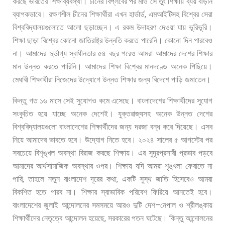
করছে
ভারতের
শিক্ষাব্যবস্থা।
চীনের
বিপ্লবের
পর
মাও
সে
তুং
শিক্ষায়
ব্যয়
বাড়ান
,
ব্যাপকভাবে।
রক্ষণশীল
চীনের
শিক্ষার্থীরা
এখন
হার্ভার্ড
এমআইটিসহ
বিশ্বের
সেরা
বিশ্ববিদ্যালয়গুলোতে
আলো
ছড়াচ্ছেন।
এ
রকম
উদাহরণ
দেওয়া
যায়
ভূরিভূরি।
শিক্ষা
ছাড়া
বিশ্বের
কোনো
জাতিরাষ্ট্র
উন্নতি
করতে
পারেনি।
কোনো
দিন
পারবেও
না। আমাদের
দুর্ভাগ্য
স্বাধীনতার
৫৪
বছর
পরেও
আমরা
আমাদের
দেশের
শিক্ষার
মান
উন্নত
করতে
পারিনি।
আমাদের
শিক্ষা
বিশ্বের
মানদণ্ডে
অনেক
পিছিয়ে।
মেধাবী
শিক্ষার্থীরা
নিজেদের
উদ্যোগে
উন্নত
শিক্ষার
জন্য
বিদেশে
পাড়ি
জমাতেন।
কিন্তু
গত
১৬
মাসে
সেই
সুযোগও
কমে
এসেছে।
বাংলাদেশের
শিক্ষার্থীদের
সুযোগ
সংকুচিত
হয়ে
যাচ্ছে
অনেক
দেশেই।
যুক্তরাজ্যসহ
অনেক
উন্নত
দেশের
বিশ্ববিদ্যালয়গুলো
বাংলাদেশের
শিক্ষার্থীদের
জন্য
দরজা
বন্ধ
করে
দিয়েছে।
এসব
নিয়ে
আমাদের
ভাবতে
হবে।
উদ্যোগ
নিতে
হবে। ২০২৪
সালের
৫
আগস্টের
পর
সবচেয়ে
বিশৃঙ্খল
অবস্থা
বিরাজ
করছে
শিক্ষায়।
এর
সুদূরপ্রসারী
প্রভাব
পড়বে
আমাদের
আর্থসামাজিক
অবস্থার
ওপর।
শিক্ষায়
যদি
আমরা
শৃঙ্খলা
ফেরাতে
না
,
,
পারি
তাহলে
নতুন
বাংলাদেশ
দূরের
কথা
একটি
সুস্থ
জাতি
হিসেবেও
আমরা
বিকশিত
হতে
পারব
না।
শিক্ষার
স্বাভাবিক
পরিবেশ
ফিরিয়ে
আনতেই
হবে।
–
বাংলাদেশের
জুলাই
আন্দোলনের
সমসময়ে
আরও
দুটি
দেশ
নেপাল
ও
শ্রীলঙ্কায়
,
শিক্ষার্থীদের
নেতৃত্বে
আন্দোলন
হয়েছে
সরকারের
পতন
ঘটেছে।
কিন্তু
আন্দোলনের