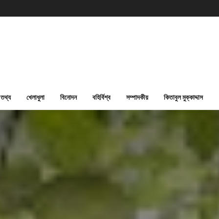
তথ্য
খেলাধুলা
বিনোদন
বহির্বিশ্ব
সম্পাদকীয়
কিতাবুল মুক্কাদ্দাস