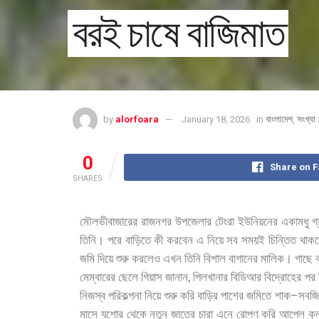
বরই চাষে বাজিমাত
by
alorfoara
January 18, 2026
in
বাংলাদেশ
,
সংখ্য
0
Share on 
SHARES
মৌলভীবাজারের
রাজনগর
উপজেলার
টেংরা
ইউনিয়নের
একামধু
গ
তিনি।
পরে
বাড়িতে
কী
করবেন
এ
নিয়ে
সব
সময়ই
চিন্তিত
থাক
জমি
দিয়ে
শুরু
করলেও
এখন
তিনি
বিশাল
বাগানের
মালিক।
গাছে
,
মেম্বারের
ছেলে
গিয়াস
জানান
পিলখানার
বিডিআর
বিদ্রোহের
পর
–
নিজস্ব
পরিকল্পনা
নিয়ে
শুরু
করি
বাড়ির
পাশের
জমিতে
শাক
সবজি
মাসে
যশোর
থেকে
নতুন
জাতের
চারা
এনে
রোপণ
করি
আপেল
কু