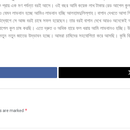
ে
প্রায়
এক
মণ
পর্যন্ত
বরই
আসে।
ওই
বছর
আমি
কয়েক
লাখ
টাকার
রেড
আপেল
কু
ও
যেমন
লাভবান
হচ্ছে
আমিও
লাভবান
হচ্ছি
আলহামদুলিল্লাহ।
বাগান
দেখতে
আসা
শ
উদ্যোগে
সে
আজ
বরই
চাষে
সফল
হয়েছেন।
তার
বরই
বাগান
দেখে
আরও
অনেকেই
পেল
কুল
চাষ
করছি।
এতে
দ্রুত
ও
অধিক
হারে
ফল
ধরায়
আমি
লাভবানও
হচ্ছি।
উ
নতুন
নতুন
জাতের
উদ্ভাবন
হচ্ছে।
আমরা
চাষিদের
সহযোগিতা
করে
আসছি।
কৃষি
ব
*
ds are marked