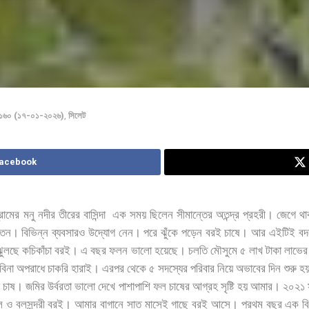
া ১৬০ (১৭-০১-২০২৬)
,
সিলেট
Facebook
্রামের
মনু
নদীর
তীরের
বাসিন্দা
এক
সময়
ছিলেন
সীমান্তের
অতন্দ্র
প্রহরী।
জেগে
থ
তেন।
বিভিন্ন
ব্যবসারও
উদ্যোগ
নেন।
পরে
ঝুঁকে
পড়েন
বরই
চাষে।
আর
এইটিই
বদ
ঝুলছে
কচিকাঁচা
বরই।
এ
বছর
ফলন
ভালো
হয়েছে।
চলতি
মৌসুমে
৫
লাখ
টাকা
লাভের
বিনা
অপরাধে
চাকরি
হারাই।
এরপর
থেকে
৫
সদস্যের
পরিবার
নিয়ে
অভাবের
দিন
শুরু
হ
চাষ।
জমির
উর্বরতা
ভালো
দেখে
পাশাপাশি
ফল
চাষের
আগ্রহ
সৃষ্টি
হয়
আমার।
২০২১
ল
ও
বলসুন্দরী
বরই।
আমার
বাগানে
সাত
মাসেই
গাছে
বরই
আসে।
প্রথম
বছর
এক
ব