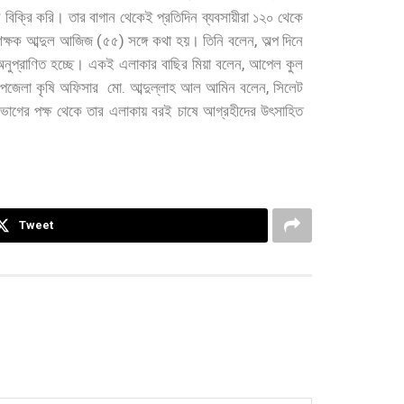
ল
বিক্রি
করি।
তার
বাগান
থেকেই
প্রতিদিন
ব্যবসায়ীরা
১২০
থেকে
(
)
,
িক্ষক
আব্দুল
আজিজ
৫৫
সঙ্গে
কথা
হয়।
তিনি
বলেন
অল্প
দিনে
,
অনুপ্রাণিত
হচ্ছে।
একই
এলাকার
বাছির
মিয়া
বলেন
আপেল
কুল
.
,
পজেলা
কৃষি
অফিসার
মো
আব্দুল্লাহ
আল
আমিন
বলেন
সিলেট
িভাগের
পক্ষ
থেকে
তার
এলাকায়
বরই
চাষে
আগ্রহীদের
উৎসাহিত
Tweet