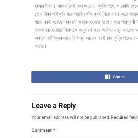
হাজার
টাকা।
সাত
মাসেই
ফল
আসে।
প্রতি
গাছে
৩
কেজি
থেক
১৫০
টাকা
পাইকারি
দরে
প্রতি
কেজি
বরই
নিয়ে
যায়।
এতে
তারা
–
গাছে
বরই
ধরেছে
বিষয়টি
অবাক
হওয়ার
মতো।
তার
পরিশ্রমী
লাভজনক
হওয়ায়
গিয়াসকে
অনুসরণ
করে
আমিও
নতুন
জাতের
আ
অঞ্চলে
বাণিজ্যিকভাবে
বিভিন্ন
জাতের
বরই
চাষ
বৃদ্ধি
পাচ্ছে।
করছি।
Share
Leave a Reply
Your email address will not be published.
Required fiel
*
Comment