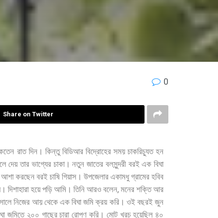
0
Share on Twitter
াকতেন
রাত
দিন।
কিন্তু
বিডিআর
বিদ্রোহের
সময়
চাকরিচ্যুত
হন
লে
দেয়
তার
ভাগ্যের
চাকা।
নতুন
জাতের
বলসুন্দরী
বরই
এক
বিঘা
আশা
করছেন
বরই
চাষি
গিয়াস।
উপজেলার
একামধু
গ্রামের
হবিব
,
য়।
দিশাহারা
হয়ে
পড়ি
আমি।
তিনি
আরও
বলেন
মনের
শক্তি
আর
সালে
নিজের
আয়
থেকে
এক
বিঘা
জমি
ক্রয়
করি।
ওই
বছরই
জুন
িঘা
জমিতে
২০০
গাছের
চারা
রোপণ
করি।
মোট
খরচ
হয়েছিল
৪০